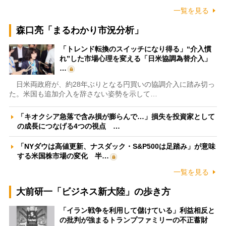
一覧を見る
森口亮「まるわかり市況分析」
「トレンド転換のスイッチになり得る」“介入慣
れ”した市場心理を変える「日米協調為替介入」
…
日米両政府が、約28年ぶりとなる円買いの協調介入に踏み切っ
た。米国も追加介入を辞さない姿勢を示して…
「キオクシア急落で含み損が膨らんで…」損失を投資家として
の成長につなげる4つの視点 …
「NYダウは高値更新、ナスダック・S&P500は足踏み」が意味
する米国株市場の変化 半…
一覧を見る
大前研一「ビジネス新大陸」の歩き方
「イラン戦争を利用して儲けている」利益相反と
の批判が強まるトランプファミリーの不正蓄財