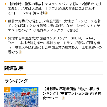
【納車時に複数の事故】テスラジャパン“多額のEV補助金”で注
文殺到、現場は大混乱 トラブル続発の背後に見え隠れす
る“イーロンの右腕”の影
猛暑のお葬式で悩ましい“喪服問題” 女性は「ワンピースを着
ていけばOK」という俗説に潜む誤解、なぜ「ジャケット」が
マストなのか？《1級葬祭ディレクターが解説》
急増する中国企業の“国籍ロンダリング” SHEIN、TikTok、
Temu…本社機能を海外に移転させ、トランプ関税の回避を狙
う 現地人を隠れ蓑にした中国企業の農業参入・土地取得への
懸念も
関連記事
ランキング
【首都圏の不動産価格「危ない駅」ラ
1
ンキング】“中古マンション売れ行き鈍
化”のワー…