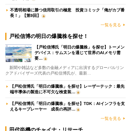
不透明相場に勝つ信用取引の極意 投資コミック「俺がカブ番
長！」【第9回】
一覧を見る
戸松信博の明日の爆騰株を探せ！
【戸松信博氏「明日の爆騰株」を探せ】トーメン
デバイス：サムスンを通じて世界のAIメモリ需
要…
新聞や雑誌など多数の金融メディアに出演するグローバルリン
クアドバイザーズ代表の戸松信博氏が、最新…
【戸松信博氏「明日の爆騰株」を探せ】レーザーテック：最先
端半導体の製造に不可欠な検査装…
【戸松信博氏「明日の爆騰株」を探せ】TDK：AIインフラを支
えるキープレーヤー 成長の再評…
一覧を見る
田代尚機のチャイナ・リサーチ