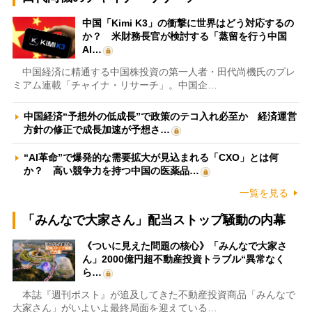
中国「Kimi K3」の衝撃に世界はどう対応するの
か？ 米財務長官が検討する「蒸留を行う中国
AI…
中国経済に精通する中国株投資の第一人者・田代尚機氏のプレ
ミアム連載「チャイナ・リサーチ」。中国企…
中国経済“予想外の低成長”で政策のテコ入れ必至か 経済運営
方針の修正で成長加速が予想さ…
“AI革命”で爆発的な需要拡大が見込まれる「CXO」とは何
か？ 高い競争力を持つ中国の医薬品…
一覧を見る
「みんなで大家さん」配当ストップ騒動の内幕
《ついに見えた問題の核心》「みんなで大家さ
ん」2000億円超不動産投資トラブル“異常なく
ら…
本誌『週刊ポスト』が追及してきた不動産投資商品「みんなで
大家さん」がいよいよ最終局面を迎えている…