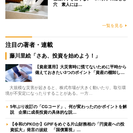
穴 素人には…
一覧を見る
注目の著者・連載
藤川里絵「さあ、投資を始めよう！」
【資産運用】大災害時に慌てないために平時から
備えておきたい3つのポイント「資産の棚卸し…
大規模な災害が起きると、株式市場が大きく動いたり、取引環
境が不安定になったりすることがある。一方…
5年ぶり改訂の「CGコード」、何が変わったのかポイントを解
説 企業に成長投資の具体的な説…
【令和のPKOか】GPIFをめぐる片山財務相の「円資産への投
資拡大」発言の波紋 「国債重視」…