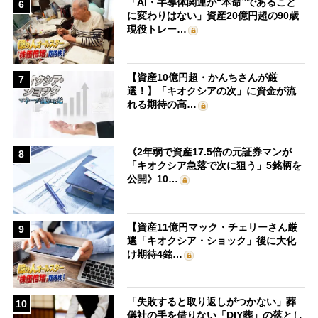
「AI・半導体関連が“本命”であること
6
に変わりはない」資産20億円超の90歳
現役トレー…
【資産10億円超・かんちさんが厳
7
選！】「キオクシアの次」に資金が流
れる期待の高…
《2年弱で資産17.5倍の元証券マンが
8
「キオクシア急落で次に狙う」5銘柄を
公開》10…
【資産11億円マック・チェリーさん厳
9
選「キオクシア・ショック」後に大化
け期待4銘…
「失敗すると取り返しがつかない」葬
10
儀社の手を借りない「DIY葬」の落とし