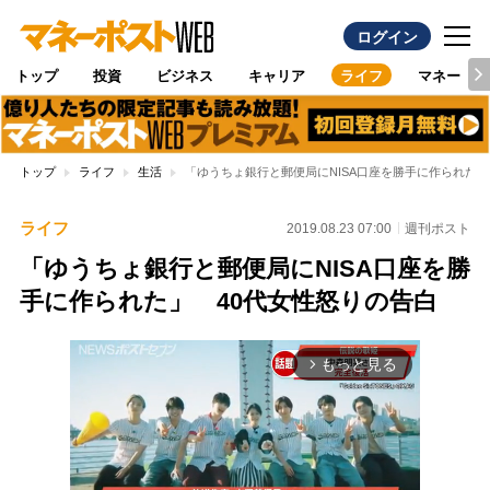
ログイン
トップ
投資
ビジネス
キャリア
ライフ
マネー
トップ
ライフ
生活
「ゆうちょ銀行と郵便局にNISA口座を勝手に作られた」
ライフ
2019.08.23 07:00
週刊ポスト
「ゆうちょ銀行と郵便局にNISA口座を勝
手に作られた」 40代女性怒りの告白
もっと見る
arrow_forward_ios