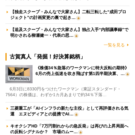
【独走スクープ・みんなで大家さん】二転三転した“成田プロ
ジェクト”の計画変更の裏で起き…
【追及スクープ・みんなで大家さん】独占入手“内部議事録”で
明かされる柳瀬健一・代表の思…
一覧を見る
古賀真人「発掘！好決算銘柄」
《株価34％急落のワークマンに特大反転の期待》
6月の売上低迷を吹き飛ばす第1四半期決算、…
6月3日に8330円をつけたワークマン（東証スタンダード・
7564）の株価は、わずか1カ月あまりで約34％下落…
三菱重工が「AIインフラの新たな主役」として再評価される気
運 エヌビディアとの提携でAI…
キオクシアHD「7万円割れからの急反発」は再びの上昇局面へ
の反転シグナルか？ 市場のムー…