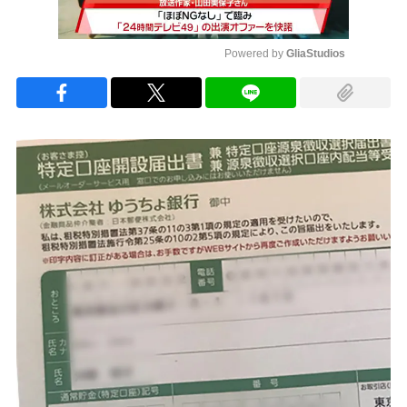
Powered by 
GliaStudios
Mute