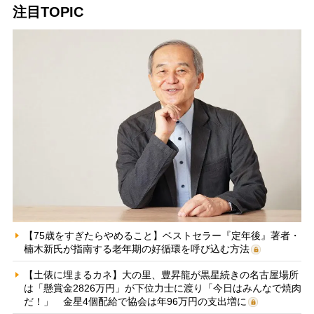
注目TOPIC
【75歳をすぎたらやめること】ベストセラー『定年後』著者・
楠木新氏が指南する老年期の好循環を呼び込む方法
【土俵に埋まるカネ】大の里、豊昇龍が黒星続きの名古屋場所
は「懸賞金2826万円」が下位力士に渡り「今日はみんなで焼肉
だ！」 金星4個配給で協会は年96万円の支出増に