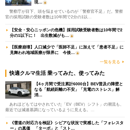
現…
警察庁が目下、頭を悩ませているのが「警察官不足」だ。警察
官の採用試験の受験者数は10年間で2分の1以…
【安全・安心ニッポンの危機】採用試験受験者数は10年間で2
分の1以下に！ 出生数減がも…
【医療崩壊】人口減少で「医師不足」に加えて「患者不足」に
見舞われ地域医療が限界に 今後…
一覧を見る
快適クルマ生活 乗ってみた、使ってみた
【4ヶ月間で受注累計6000台】BEV普及の障壁と
なる「航続距離の不安」「充電のストレス」解
消…
あれほどもてはやされていた「EV（BEV）シフト」の潮流も、
最近では減速基調になっているように見える。…
《雪道の対応力を検証》シビアな状況で実感した「フォレスタ
ー」の真価 「ターボ」と「スト…