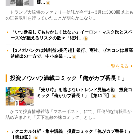
疑…
トランプ大統領のファミリー信託が今年1～3月に3000回以上も
の証券取引を行っていたことが明らかになり…
「いつ暴発してもおかしくはない」イーロン・マスク氏とスペ
ースXが抱えるリスクの数々「絶対…
【3メガバンクは純利益5兆円超】銀行、商社、ゼネコンは最高
益続出の一方で、中小企業・…
一覧を見る
投資ノウハウ満載コミック「俺がカブ番長！」
「売り時」を逃さないトレンド見極め術 投資コ
ミック「俺がカブ番長！」【第11回】
かつて投資情報雑誌「マネーポスト」にて、圧倒的な情報量が
詰め込まれた「天下無敵の株コミック」とし…
テクニカル分析・集中講義 投資コミック「俺がカブ番長！」
【第10回】