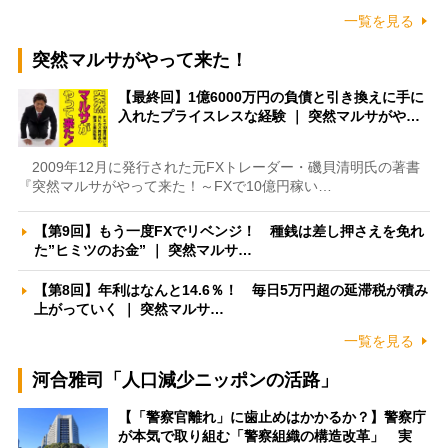
一覧を見る
突然マルサがやって来た！
【最終回】1億6000万円の負債と引き換えに手に
入れたプライスレスな経験 ｜ 突然マルサがや…
2009年12月に発行された元FXトレーダー・磯貝清明氏の著書
『突然マルサがやって来た！～FXで10億円稼い…
【第9回】もう一度FXでリベンジ！ 種銭は差し押さえを免れ
た”ヒミツのお金” ｜ 突然マルサ…
【第8回】年利はなんと14.6％！ 毎日5万円超の延滞税が積み
上がっていく ｜ 突然マルサ…
一覧を見る
河合雅司「人口減少ニッポンの活路」
【「警察官離れ」に歯止めはかかるか？】警察庁
が本気で取り組む「警察組織の構造改革」 実