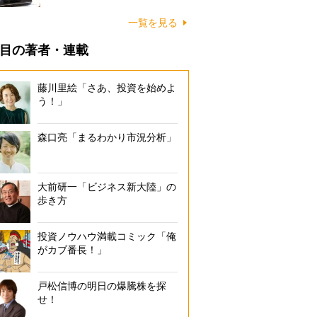
一覧を見る
目の著者・連載
藤川里絵「さあ、投資を始めよ
う！」
森口亮「まるわかり市況分析」
大前研一「ビジネス新大陸」の
歩き方
投資ノウハウ満載コミック「俺
がカブ番長！」
戸松信博の明日の爆騰株を探
せ！