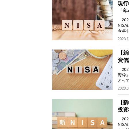
現行
「年
202
NIS
今年
よい
2023.1
【新
資信
202
資枠
とっ
ので
2023.0
【新
投資
202
NI