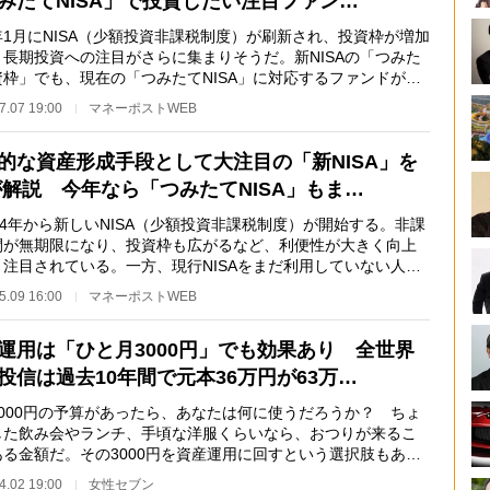
みたてNISA」で投資したい注目ファン…
1月にNISA（少額投資非課税制度）が刷新され、投資枠が増加
。長期投資への注目がさらに集まりそうだ。新NISAの「つみた
資枠」でも、現在の「つみたてNISA」に対応するファンドが投
象になる見込み…
7.07 19:00
マネーポストWEB
的な資産形成手段として大注目の「新NISA」を
が解説 今年なら「つみたてNISA」もま…
4年から新しいNISA（少額投資非課税制度）が開始する。非課
間が無期限になり、投資枠も広がるなど、利便性が大きく向上
と注目されている。一方、現行NISAをまだ利用していない人
これから始めるこ…
5.09 16:00
マネーポストWEB
運用は「ひと月3000円」でも効果あり 全世界
投信は過去10年間で元本36万円が63万…
000円の予算があったら、あなたは何に使うだろうか？ ちょ
した飲み会やランチ、手頃な洋服くらいなら、おつりが来るこ
ある金額だ。その3000円を資産運用に回すという選択肢もあ
ファイナンシャル…
4.02 19:00
女性セブン