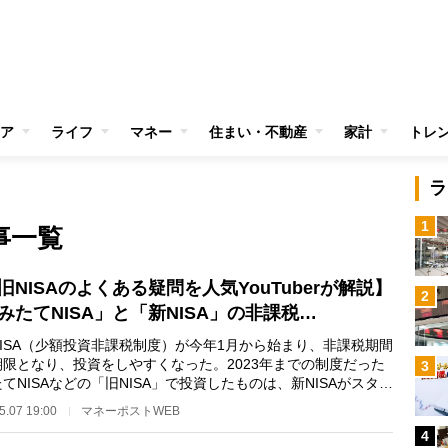
ア
ライフ
マネー
住まい・不動産
家計
トレ
ラ
1
事一覧
旧NISAのよくある疑問を人気YouTuberが解説】
2
みたてNISA」と「新NISA」の非課税…
ISA（少額投資非課税制度）が今年1月から始まり、非課税期間
期限となり、投資をしやすくなった。2023年までの制度だった
3
てNISAなどの「旧NISA」で投資したものは、新NISAがスター
た後はどのよう…
5.07 19:00
マネーポストWEB
4