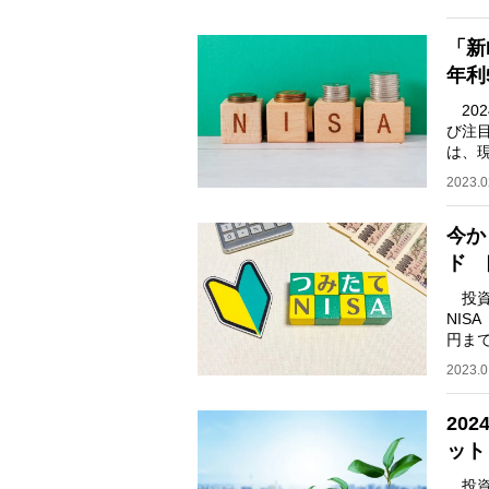
「新
年利
202
び注目
は、
投資
2023.0
今か
ド 
投資
NIS
円ま
厳選
2023.0
20
ット
投資