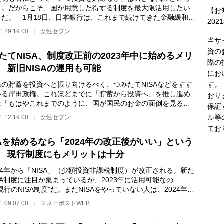
う。だからこそ、国が用意した得する制度を最大限活用したい
【お
ろだ。 1月18日、日本銀行は、これまで続けてきた金融緩和政
202
「修正しない」…
1.29 19:00
女性セブン
当サ
資の
たてNISA、制度改正前の2023年中に始めるメリ
際の
 新旧NISAの運用も可能
にお
す。
の貯蓄を投資へと振り向けるべく、つみたてNISAなどをすす
いる岸田政権。これほどまでに「貯蓄から投資へ」を推し進め
おり
は「もはやこれまでのように、国が国民のお金の面倒を見るこ
保証
できなくなった…
ル等
1.12 19:00
女性セブン
てお
SAを始めるなら「2024年の改正後がいい」という
 現行制度にもメリットは十分
4年から「NISA」（少額投資非課税制度）が改正される。新た
SA制度に注目が集まっているが、2023年に活用可能なの
現行のNISA制度”だ。まだNISAをやっていない人は、2024年ま
ったほうがよいのか、…
1.09 07:00
マネーポストWEB