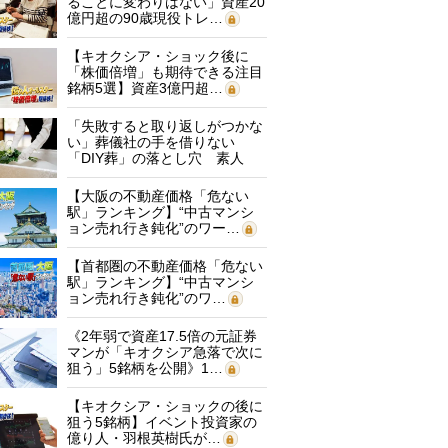
ることに変わりはない」資産20
億円超の90歳現役トレ…
【キオクシア・ショック後に
「株価倍増」も期待できる注目
銘柄5選】資産3億円超…
「失敗すると取り返しがつかな
い」葬儀社の手を借りない
「DIY葬」の落とし穴 素人
に…
【大阪の不動産価格「危ない
駅」ランキング】“中古マンシ
ョン売れ行き鈍化”のワー…
【首都圏の不動産価格「危ない
駅」ランキング】“中古マンシ
ョン売れ行き鈍化”のワ…
《2年弱で資産17.5倍の元証券
マンが「キオクシア急落で次に
狙う」5銘柄を公開》1…
【キオクシア・ショックの後に
狙う5銘柄】イベント投資家の
億り人・羽根英樹氏が…