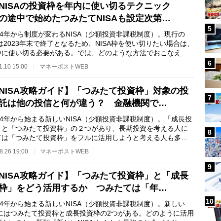
NISAの投資枠を年内に使い切るテクニック
の途中で始めたつみたてNISAも設定次第…
5
4年から制度が変わるNISA（少額投資非課税制度）。現行の
Aは2023年末で終了となるため、NISA枠を使い切りたい場合は、
中に使い切る必要がある。では、どのような方法でおこなえば
か。『世界一楽し…
6
1.10 15:00
マネーポストWEB
NISA攻略ガイド】「つみたて投資枠」対象の投
7
託は他の投信と何が違う？ 金融機関で…
4年から始まる新しいNISA（少額投資非課税制度）。「成長投
」と「つみたて投資枠」の２つがあり、長期投資を考える人に
8
ては「つみたて投資枠」をフルに活用しようと考える人も多い
は。では、「つ…
8.26 19:00
マネーポストWEB
9
NISA攻略ガイド】「つみたて投資枠」と「成長
枠」をどう活用するか つみたては「年…
10
4年から始まる新しいNISA（少額投資非課税制度）。新しい
SAにはつみたて投資枠と成長投資枠の2つがある。どのように活用