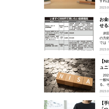
すれば
話題
2023.0
お金
せる
岸田
の方
では
と物
2023.0
【N
ュニ
202
一般N
る。
きな
2023.0
【手