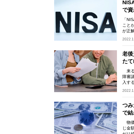
NI
で資
「NI
こと
が正
があ
2022.1
老後
たて
来る
障審
入す
へと
2022.1
つみ
で結
物価
じ金
がり