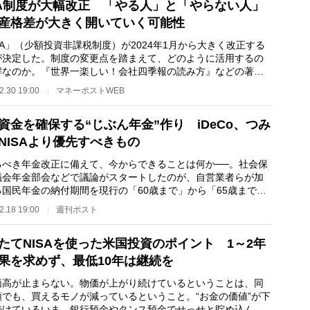
SA制度が大幅改正 「やる人」と「やらない人」
産格差が大きく開いていく可能性
SA」（少額投資非課税制度）が2024年1月から大きく改正する
が決定した。制度の変更点を踏まえて、どのように活用するの
解なのか。『世界一楽しい！会社四季報の読み方』などの著書
る個人投資家で株…
2.30 19:00
マネーポストWEB
資金を確保する“じぶん年金”作り iDeCo、つみ
NISAより優先すべきもの
べき年金改正に備えて、今からできることは何か──。社会保
議会年金部会などで議論がスタートしたのが、自営業者らが加
る国民年金の納付期間を現行の「60歳まで」から「65歳まで」
5年延長する案だ…
2.18 19:00
週刊ポスト
たてNISAを使った米国投資のポイント 1～2年
果を求めず、最低10年は継続を
高が止まらない。物価が上がり続けているということは、同
額でも、買えるモノが減っているということ。“お金の価値”が下
続けているいま、銀行預金やタンス預金でせっせと貯め込んだ