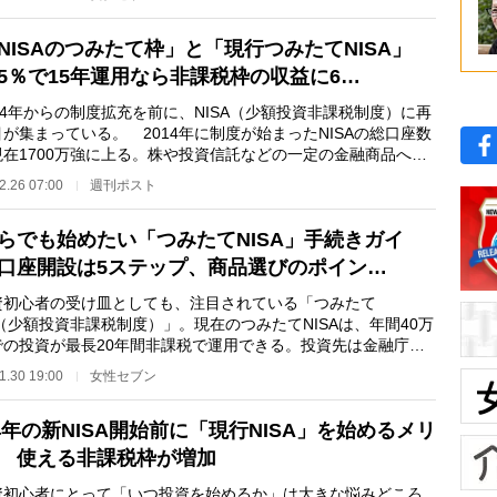
NISAのつみたて枠」と「現行つみたてNISA」
5％で15年運用なら非課税枠の収益に6…
4年からの制度拡充を前に、NISA（少額投資非課税制度）に再
が集まっている。 2014年に制度が始まったNISAの総口座数
現在1700万強に上る。株や投資信託などの一定の金融商品への
で得た利益（配…
2.26 07:00
週刊ポスト
らでも始めたい「つみたてNISA」手続きガイ
口座開設は5ステップ、商品選びのポイン…
初心者の受け皿としても、注目されている「つみたて
A（少額投資非課税制度）」。現在のつみたてNISAは、年間40万
での投資が最長20年間非課税で運用できる。投資先は金融庁が
した手数料の低い投資…
1.30 19:00
女性セブン
24年の新NISA開始前に「現行NISA」を始めるメリ
 使える非課税枠が増加
初心者にとって「いつ投資を始めるか」は大きな悩みどころ