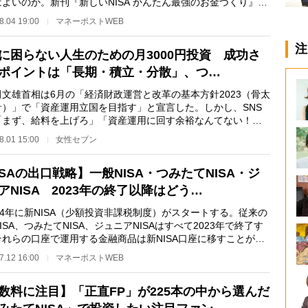
よいのか。新刊『新しいNISA かんたん最強のお金づくり』が
のファイナンシ…
8.04 19:00
マネーポストWEB
注
に困らない人生のための月3000円投資 成功さ
ポイントは「長期・積立・分散」、つ…
文雄首相は6月の「経済財政運営と改革の基本方針2023（骨太
針）」で「資産運用立国を目指す」と宣言した。しかし、SNS
「まず、給料を上げろ」「資産運用に回す余裕なんてない！」
価高に苦しむ声…
8.01 15:00
女性セブン
ISAの出口戦略】一般NISA・つみたてNISA・ジ
アNISA 2023年の終了以降はどう…
4年に新NISA（少額投資非課税制度）がスタートする。従来の
ISA、つみたてNISA、ジュニアNISAはすべて2023年で終了す
それらの口座で運用する金融商品は新NISA口座に移すことがで
いため、売却する…
7.12 16:00
マネーポストWEB
数料に注目】「正直FP」が225本の中から選んだ