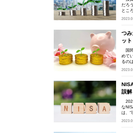
だろ
とこ
策を
2023.0
つみ
ット
国民
めて
るの
とが
2023.0
NI
誤解
202
なNI
は、“
で待
2023.0