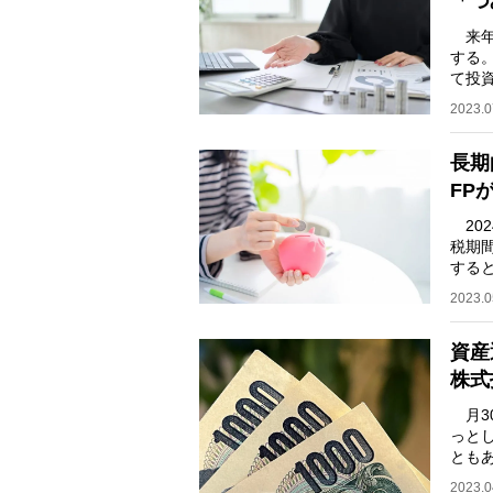
「つ
来年
する
て投
資対
2023.0
長期
FP
202
税期
する
も、
2023.0
資産
株式
月3
っと
とも
る、
2023.0