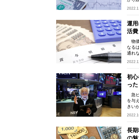
とこ
2022.1
運用
活費
物価
なる
通れ
NIS
2022.1
初心
った
急ピ
を与
きい
らげ
2022.1
長期
の魅