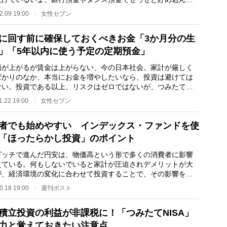
ろで、資産が…
2.09 19:00
女性セブン
に回す前に確保しておくべきお金「3か月分の生
」「5年以内に使う予定の定期預金」
が上がるが賃金は上がらない、今の日本社会。家計が厳しく
ばかりのなか、本当にお金を増やしたいなら、投資は避けては
ない。投資である以上、リスクはゼロではないが、つみたて
Aなどの非課税制度…
1.22 19:00
女性セブン
者でも始めやすい インデックス・ファンドを使
「ほったらかし投資」のポイント
ッチで進んだ円安は、物価高という形で多くの消費者に影響
えている。何もしないでいると家計が圧迫されデメリットが大
が、経済環境の変化に合わせて投資することで、その影響を和
られる可能性が…
0.18 19:00
週刊ポスト
積立投資の利益が非課税に！「つみたてNISA」
力と覚えておきたい注意点