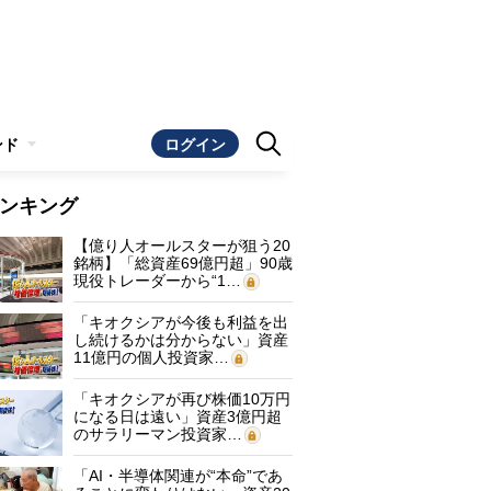
ンド
ログイン
ンキング
【億り人オールスターが狙う20
銘柄】「総資産69億円超」90歳
現役トレーダーから“1…
「キオクシアが今後も利益を出
し続けるかは分からない」資産
11億円の個人投資家…
「キオクシアが再び株価10万円
になる日は遠い」資産3億円超
のサラリーマン投資家…
「AI・半導体関連が“本命”であ