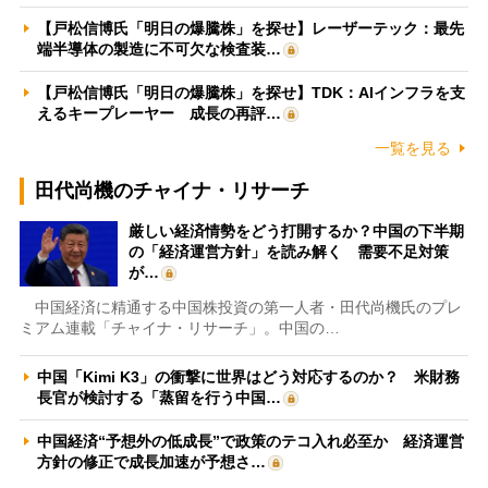
【戸松信博氏「明日の爆騰株」を探せ】レーザーテック：最先
端半導体の製造に不可欠な検査装…
【戸松信博氏「明日の爆騰株」を探せ】TDK：AIインフラを支
えるキープレーヤー 成長の再評…
一覧を見る
田代尚機のチャイナ・リサーチ
厳しい経済情勢をどう打開するか？中国の下半期
の「経済運営方針」を読み解く 需要不足対策
が…
中国経済に精通する中国株投資の第一人者・田代尚機氏のプレ
ミアム連載「チャイナ・リサーチ」。中国の…
中国「Kimi K3」の衝撃に世界はどう対応するのか？ 米財務
長官が検討する「蒸留を行う中国…
中国経済“予想外の低成長”で政策のテコ入れ必至か 経済運営
方針の修正で成長加速が予想さ…