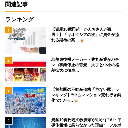
関連記事
ランキング
【資産10億円超・かんちさんが厳
1
選！】「キオクシアの次」に資金が流
れる期待の高…
老舗遊技機メーカー・豊丸産業がパチ
2
ンコ事業停止の背景 大手と中小の格
差拡大に拍車…
【首都圏の不動産価格「危ない駅」ラ
3
ンキング】“中古マンション売れ行き鈍
化”のワー…
資産10億円超の投資家が明かす“AI・半
4
導体相場に乗らなかった理由” フルポ