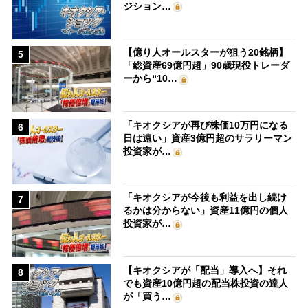
ジション…
【億り人オールスターが狙う20銘柄】
5
「総資産69億円超」90歳現役トレーダ
ーから“10…
「キオクシアが再び株価10万円になる
6
日は遠い」資産3億円超のサラリーマン
投資家が…
「キオクシアが今後も利益を出し続け
7
るかは分からない」資産11億円の個人
投資家が…
【キオクシアが「配当」導入へ】それ
8
でも資産10億円超の配当株投資の達人
が「買う…