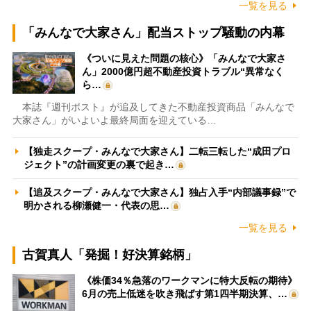
一覧を見る
「みんなで大家さん」配当ストップ騒動の内幕
《ついに見えた問題の核心》「みんなで大家さ
ん」2000億円超不動産投資トラブル“異常なく
ら…
本誌『週刊ポスト』が追及してきた不動産投資商品「みんなで
大家さん」がいよいよ最終局面を迎えている…
【独走スクープ・みんなで大家さん】二転三転した“成田プロ
ジェクト”の計画変更の裏で起き…
【追及スクープ・みんなで大家さん】独占入手“内部議事録”で
明かされる柳瀬健一・代表の思…
一覧を見る
古賀真人「発掘！好決算銘柄」
《株価34％急落のワークマンに特大反転の期待》
6月の売上低迷を吹き飛ばす第1四半期決算、…