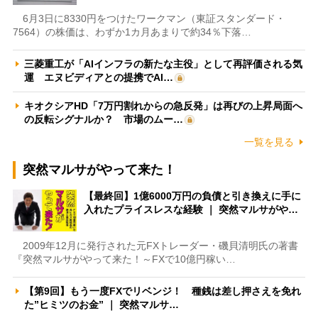
6月3日に8330円をつけたワークマン（東証スタンダード・
7564）の株価は、わずか1カ月あまりで約34％下落…
三菱重工が「AIインフラの新たな主役」として再評価される気
運 エヌビディアとの提携でAI…
キオクシアHD「7万円割れからの急反発」は再びの上昇局面へ
の反転シグナルか？ 市場のムー…
一覧を見る
突然マルサがやって来た！
【最終回】1億6000万円の負債と引き換えに手に
入れたプライスレスな経験 ｜ 突然マルサがや…
2009年12月に発行された元FXトレーダー・磯貝清明氏の著書
『突然マルサがやって来た！～FXで10億円稼い…
【第9回】もう一度FXでリベンジ！ 種銭は差し押さえを免れ
た”ヒミツのお金” ｜ 突然マルサ…