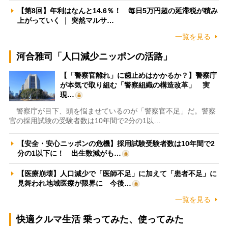
【第8回】年利はなんと14.6％！ 毎日5万円超の延滞税が積み
上がっていく ｜ 突然マルサ…
一覧を見る
河合雅司「人口減少ニッポンの活路」
【「警察官離れ」に歯止めはかかるか？】警察庁
が本気で取り組む「警察組織の構造改革」 実
現…
警察庁が目下、頭を悩ませているのが「警察官不足」だ。警察
官の採用試験の受験者数は10年間で2分の1以…
【安全・安心ニッポンの危機】採用試験受験者数は10年間で2
分の1以下に！ 出生数減がも…
【医療崩壊】人口減少で「医師不足」に加えて「患者不足」に
見舞われ地域医療が限界に 今後…
一覧を見る
快適クルマ生活 乗ってみた、使ってみた