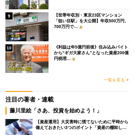
【世帯年収別・東京23区マンション
9
「狙い目駅」を大公開】年収500万円、
700万円で…
《利益は年5億円前後》住み込みバイト
10
から“ギガ大家さん”となった資産200億
円税理…
一覧を見る
注目の著者・連載
藤川里絵「さあ、投資を始めよう！」
【資産運用】大災害時に慌てないために平時から
備えておきたい3つのポイント「資産の棚卸し…