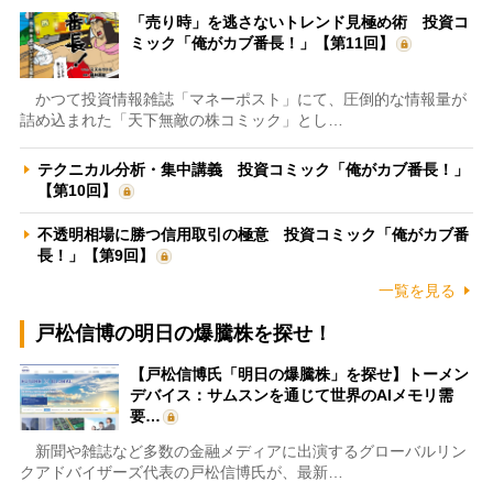
「売り時」を逃さないトレンド見極め術 投資コ
ミック「俺がカブ番長！」【第11回】
かつて投資情報雑誌「マネーポスト」にて、圧倒的な情報量が
詰め込まれた「天下無敵の株コミック」とし…
テクニカル分析・集中講義 投資コミック「俺がカブ番長！」
【第10回】
不透明相場に勝つ信用取引の極意 投資コミック「俺がカブ番
長！」【第9回】
一覧を見る
戸松信博の明日の爆騰株を探せ！
【戸松信博氏「明日の爆騰株」を探せ】トーメン
デバイス：サムスンを通じて世界のAIメモリ需
要…
新聞や雑誌など多数の金融メディアに出演するグローバルリン
クアドバイザーズ代表の戸松信博氏が、最新…