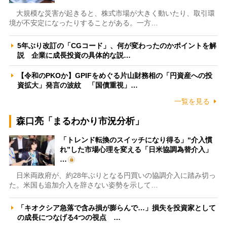
大規模な災害が起きると、株式市場が大きく動いたり、取引環
境が不安定になったりすることがある。一方…
5年ぶり改訂の「CGコード」、何が変わったのかポイントを解
説 企業に成長投資の具体的な説…
【令和のPKOか】GPIFをめぐる片山財務相の「円資産への投
資拡大」発言の波紋 「国債重視」…
一覧を見る
森口亮「まるわかり市況分析」
「トレンド転換のスイッチになり得る」“介入慣
れ”した市場心理を変える「日米協調為替介入」
…
日米両政府が、約28年ぶりとなる円買いの協調介入に踏み切っ
た。米国も追加介入を辞さない姿勢を示して…
「キオクシア急落で含み損が膨らんで…」損失を投資家として
の成長につなげる4つの視点 …