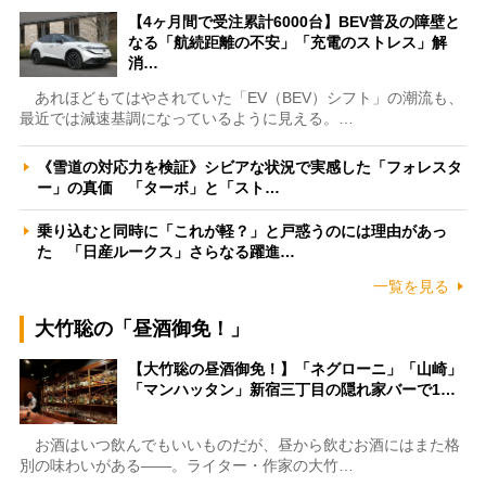
【4ヶ月間で受注累計6000台】BEV普及の障壁と
なる「航続距離の不安」「充電のストレス」解
消…
あれほどもてはやされていた「EV（BEV）シフト」の潮流も、
最近では減速基調になっているように見える。…
《雪道の対応力を検証》シビアな状況で実感した「フォレスタ
ー」の真価 「ターボ」と「スト…
乗り込むと同時に「これが軽？」と戸惑うのには理由があっ
た 「日産ルークス」さらなる躍進…
一覧を見る
大竹聡の「昼酒御免！」
【大竹聡の昼酒御免！】「ネグローニ」「山崎」
「マンハッタン」新宿三丁目の隠れ家バーで1…
お酒はいつ飲んでもいいものだが、昼から飲むお酒にはまた格
別の味わいがある――。ライター・作家の大竹…