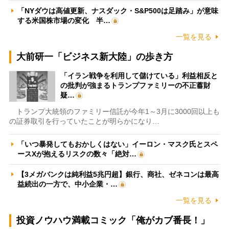
「NYダウは高値更新、ナスダック・S&P500は足踏み」が意味
する米国株市場の変化 半…
一覧を見る
大前研一「ビジネス新大陸」の歩き方
「イラン戦争を利用して儲けている」利益相反と
の批判が強まるトランプファミリーの不正蓄財
疑…
トランプ大統領のファミリー信託が今年1～3月に3000回以上も
の証券取引を行っていたことが明らかになり…
「いつ暴発してもおかしくはない」イーロン・マスク氏とスペ
ースXが抱えるリスクの数々「絶対…
【3メガバンクは純利益5兆円超】銀行、商社、ゼネコンは最高
益続出の一方で、中小企業・…
一覧を見る
投資ノウハウ満載コミック「俺がカブ番長！」