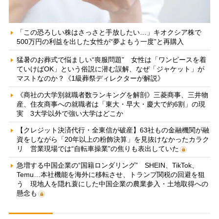
「この恐ろしい株はさっさと手放したい…」キオクシア株で
500万円の利益を出した女性が“夢よもう一度”と再購入
猛暑のお葬式で悩ましい“喪服問題” 女性は「ワンピースを着
ていけばOK」という俗説に潜む誤解、なぜ「ジャケット」が
マストなのか？《1級葬祭ディレクターが解説》
《商社の大学別就職者数ランキングを解剖》三菱商事、三井物
産、住友商事への就職者は「東大・早大・慶大で約6割」の現
実 3大学以外で強い大学はどこか
【クレジット決済代行・全東信が破産】63社もの金融機関が融
資をしながら「20年以上の粉飾決算」を見抜けなかったカラク
リ 営業現場では“自転車操業”の焦りも表出していた
急増する中国企業の“国籍ロンダリング” SHEIN、TikTok、
Temu…本社機能を海外に移転させ、トランプ関税の回避を狙
う 現地人を隠れ蓑にした中国企業の農業参入・土地取得への
懸念も