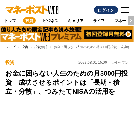
ログイン
トップ
投資
ビジネス
キャリア
ライフ
マネー
トップ
投資
投資信託
お金に困らない人生のための月3000円投資 成功させ
投資
2023.08.01 15:00
女性セブン
お金に困らない人生のための月3000円投
資 成功させるポイントは「長期・積
立・分散」、つみたてNISAの活用を
Loaded
:
100.00%
/
Unmute