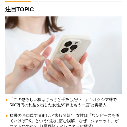
注目TOPIC
「この恐ろしい株はさっさと手放したい…」キオクシア株で
500万円の利益を出した女性が“夢よもう一度”と再購入
猛暑のお葬式で悩ましい“喪服問題” 女性は「ワンピースを着
ていけばOK」という俗説に潜む誤解、なぜ「ジャケット」が
マストなのか？《1級葬祭ディレクターが解説》