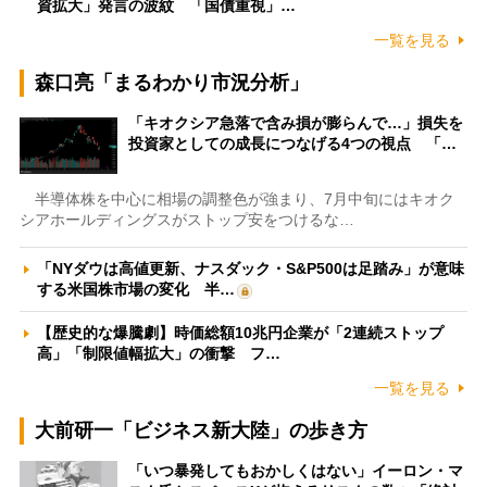
資拡大」発言の波紋 「国債重視」…
一覧を見る
森口亮「まるわかり市況分析」
「キオクシア急落で含み損が膨らんで…」損失を
投資家としての成長につなげる4つの視点 「…
半導体株を中心に相場の調整色が強まり、7月中旬にはキオク
シアホールディングスがストップ安をつけるな…
「NYダウは高値更新、ナスダック・S&P500は足踏み」が意味
する米国株市場の変化 半…
【歴史的な爆騰劇】時価総額10兆円企業が「2連続ストップ
高」「制限値幅拡大」の衝撃 フ…
一覧を見る
大前研一「ビジネス新大陸」の歩き方
「いつ暴発してもおかしくはない」イーロン・マ