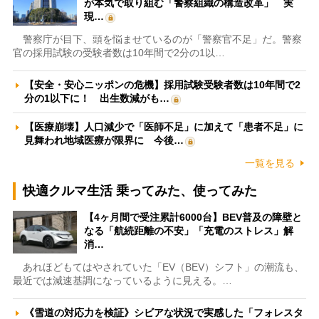
が本気で取り組む「警察組織の構造改革」 実
現…
警察庁が目下、頭を悩ませているのが「警察官不足」だ。警察
官の採用試験の受験者数は10年間で2分の1以…
【安全・安心ニッポンの危機】採用試験受験者数は10年間で2
分の1以下に！ 出生数減がも…
【医療崩壊】人口減少で「医師不足」に加えて「患者不足」に
見舞われ地域医療が限界に 今後…
一覧を見る
快適クルマ生活 乗ってみた、使ってみた
【4ヶ月間で受注累計6000台】BEV普及の障壁と
なる「航続距離の不安」「充電のストレス」解
消…
あれほどもてはやされていた「EV（BEV）シフト」の潮流も、
最近では減速基調になっているように見える。…
《雪道の対応力を検証》シビアな状況で実感した「フォレスタ