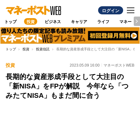
ログイン
トップ
投資
ビジネス
キャリア
ライフ
マネー
トップ
投資
投資信託
長期的な資産形成手段として大注目の「新NISA」をF
投資
2023.05.09 16:00
マネーポストWEB
長期的な資産形成手段として大注目の
「新NISA」をFPが解説 今年なら「つ
みたてNISA」もまだ間に合う
Loaded
:
100.00%
/
Unmute