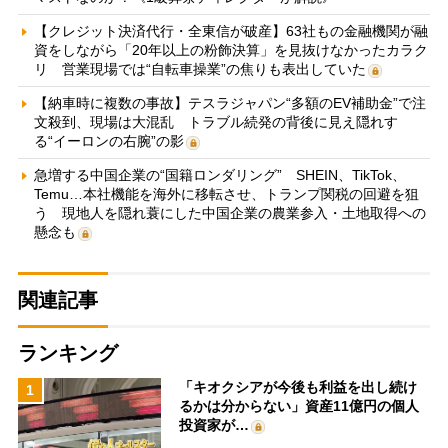
【クレジット決済代行・全東信が破産】63社もの金融機関が融
資をしながら「20年以上の粉飾決算」を見抜けなかったカラク
リ 営業現場では“自転車操業”の焦りも表出していた
【納車時に複数の事故】テスラジャパン“多額のEV補助金”で注
文殺到、現場は大混乱 トラブル続発の背後に見え隠れす
る“イーロンの右腕”の影
急増する中国企業の“国籍ロンダリング” SHEIN、TikTok、
Temu…本社機能を海外に移転させ、トランプ関税の回避を狙
う 現地人を隠れ蓑にした中国企業の農業参入・土地取得への
懸念も
関連記事
ランキング
「キオクシアが今後も利益を出し続け
1
るかは分からない」資産11億円の個人
投資家が…