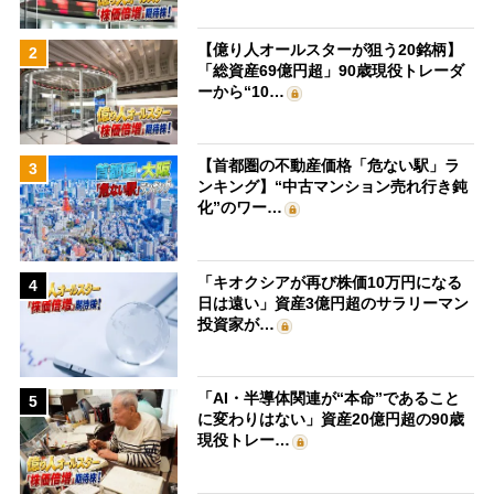
【億り人オールスターが狙う20銘柄】
2
「総資産69億円超」90歳現役トレーダ
ーから“10…
【首都圏の不動産価格「危ない駅」ラ
3
ンキング】“中古マンション売れ行き鈍
化”のワー…
「キオクシアが再び株価10万円になる
4
日は遠い」資産3億円超のサラリーマン
投資家が…
「AI・半導体関連が“本命”であること
5
に変わりはない」資産20億円超の90歳
現役トレー…