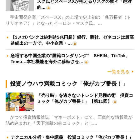
スク氏とスペースXが抱えるリスクの数々「絶対
的…
宇宙開発企業「スペースX」の上場で史上初の「兆万長者（ト
リリオネア）」となったイーロン・マスク氏。…
【3メガバンクは純利益5兆円超】銀行、商社、ゼネコンは最高
益続出の一方で、中小企業・…
急増する中国企業の“国籍ロンダリング” SHEIN、TikTok、
Temu…本社機能を海外に移転させ…
一覧を見る
投資ノウハウ満載コミック「俺がカブ番長！」
「売り時」を逃さないトレンド見極め術 投資コ
ミック「俺がカブ番長！」【第11回】
かつて投資情報雑誌「マネーポスト」にて、圧倒的な情報量が
詰め込まれた「天下無敵の株コミック」とし…
テクニカル分析・集中講義 投資コミック「俺がカブ番長！」