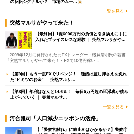
の反転シグナルか？ 市場のムー…
一覧を見る
突然マルサがやって来た！
【最終回】1億6000万円の負債と引き換えに手に
入れたプライスレスな経験 ｜ 突然マルサがや…
2009年12月に発行された元FXトレーダー・磯貝清明氏の著書
『突然マルサがやって来た！～FXで10億円稼い…
【第9回】もう一度FXでリベンジ！ 種銭は差し押さえを免れ
た”ヒミツのお金” ｜ 突然マルサ…
【第8回】年利はなんと14.6％！ 毎日5万円超の延滞税が積み
上がっていく ｜ 突然マルサ…
一覧を見る
河合雅司「人口減少ニッポンの活路」
【「警察官離れ」に歯止めはかかるか？】警察庁