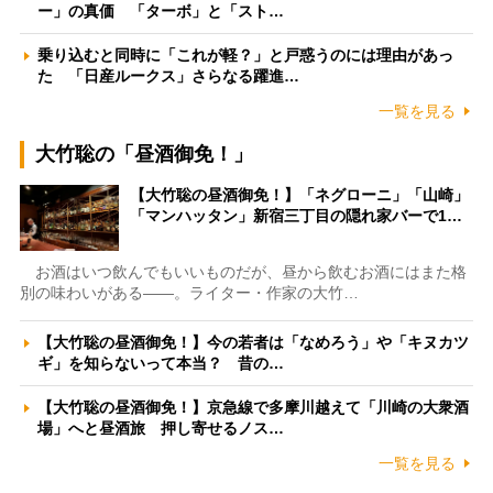
ー」の真価 「ターボ」と「スト…
乗り込むと同時に「これが軽？」と戸惑うのには理由があっ
た 「日産ルークス」さらなる躍進…
一覧を見る
大竹聡の「昼酒御免！」
【大竹聡の昼酒御免！】「ネグローニ」「山崎」
「マンハッタン」新宿三丁目の隠れ家バーで1…
お酒はいつ飲んでもいいものだが、昼から飲むお酒にはまた格
別の味わいがある――。ライター・作家の大竹…
【大竹聡の昼酒御免！】今の若者は「なめろう」や「キヌカツ
ギ」を知らないって本当？ 昔の…
【大竹聡の昼酒御免！】京急線で多摩川越えて「川崎の大衆酒
場」へと昼酒旅 押し寄せるノス…
一覧を見る