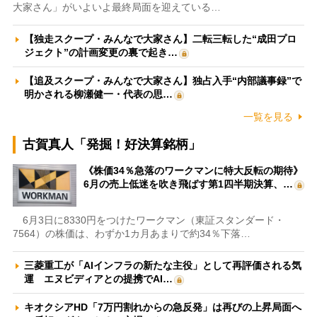
大家さん」がいよいよ最終局面を迎えている…
【独走スクープ・みんなで大家さん】二転三転した“成田プロ
ジェクト”の計画変更の裏で起き…
【追及スクープ・みんなで大家さん】独占入手“内部議事録”で
明かされる柳瀬健一・代表の思…
一覧を見る
古賀真人「発掘！好決算銘柄」
《株価34％急落のワークマンに特大反転の期待》
6月の売上低迷を吹き飛ばす第1四半期決算、…
6月3日に8330円をつけたワークマン（東証スタンダード・
7564）の株価は、わずか1カ月あまりで約34％下落…
三菱重工が「AIインフラの新たな主役」として再評価される気
運 エヌビディアとの提携でAI…
キオクシアHD「7万円割れからの急反発」は再びの上昇局面へ