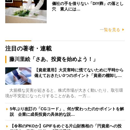
儀社の手を借りない「DIY葬」の落とし
穴 素人には…
一覧を見る
注目の著者・連載
藤川里絵「さあ、投資を始めよう！」
【資産運用】大災害時に慌てないために平時から
備えておきたい3つのポイント「資産の棚卸し…
大規模な災害が起きると、株式市場が大きく動いたり、取引環
境が不安定になったりすることがある。一方…
5年ぶり改訂の「CGコード」、何が変わったのかポイントを解
説 企業に成長投資の具体的な説…
【令和のPKOか】GPIFをめぐる片山財務相の「円資産への投