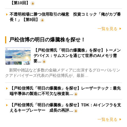
【第10回】
不透明相場に勝つ信用取引の極意 投資コミック「俺がカブ番
長！」【第9回】
一覧を見る
戸松信博の明日の爆騰株を探せ！
【戸松信博氏「明日の爆騰株」を探せ】トーメン
デバイス：サムスンを通じて世界のAIメモリ需
要…
新聞や雑誌など多数の金融メディアに出演するグローバルリン
クアドバイザーズ代表の戸松信博氏が、最新…
【戸松信博氏「明日の爆騰株」を探せ】レーザーテック：最先
端半導体の製造に不可欠な検査装…
【戸松信博氏「明日の爆騰株」を探せ】TDK：AIインフラを支
えるキープレーヤー 成長の再評…
一覧を見る