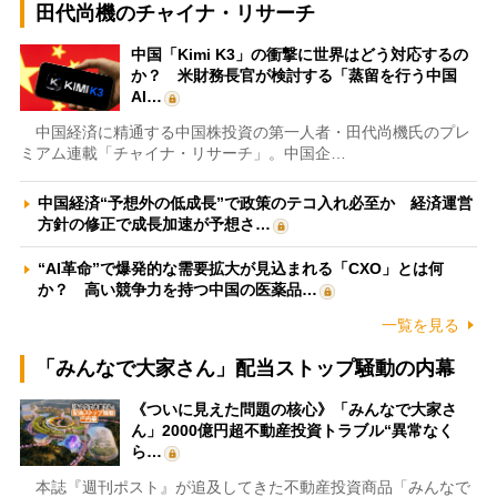
田代尚機のチャイナ・リサーチ
中国「Kimi K3」の衝撃に世界はどう対応するの
か？ 米財務長官が検討する「蒸留を行う中国
AI…
中国経済に精通する中国株投資の第一人者・田代尚機氏のプレ
ミアム連載「チャイナ・リサーチ」。中国企…
中国経済“予想外の低成長”で政策のテコ入れ必至か 経済運営
方針の修正で成長加速が予想さ…
“AI革命”で爆発的な需要拡大が見込まれる「CXO」とは何
か？ 高い競争力を持つ中国の医薬品…
一覧を見る
「みんなで大家さん」配当ストップ騒動の内幕
《ついに見えた問題の核心》「みんなで大家さ
ん」2000億円超不動産投資トラブル“異常なく
ら…
本誌『週刊ポスト』が追及してきた不動産投資商品「みんなで