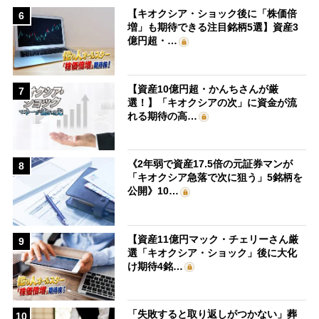
【キオクシア・ショック後に「株価倍
6
増」も期待できる注目銘柄5選】資産3
億円超・…
【資産10億円超・かんちさんが厳
7
選！】「キオクシアの次」に資金が流
れる期待の高…
《2年弱で資産17.5倍の元証券マンが
8
「キオクシア急落で次に狙う」5銘柄を
公開》10…
【資産11億円マック・チェリーさん厳
9
選「キオクシア・ショック」後に大化
け期待4銘…
「失敗すると取り返しがつかない」葬
10