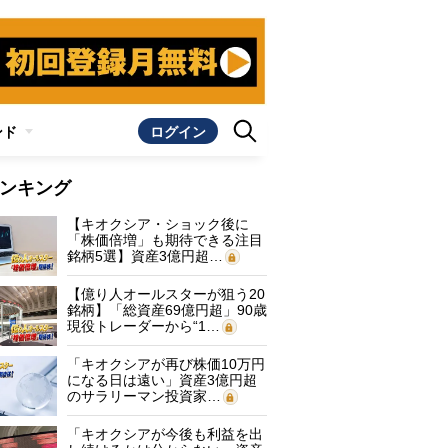
ンド
ログイン
ンキング
【キオクシア・ショック後に
「株価倍増」も期待できる注目
銘柄5選】資産3億円超…
【億り人オールスターが狙う20
銘柄】「総資産69億円超」90歳
現役トレーダーから“1…
「キオクシアが再び株価10万円
になる日は遠い」資産3億円超
のサラリーマン投資家…
「キオクシアが今後も利益を出