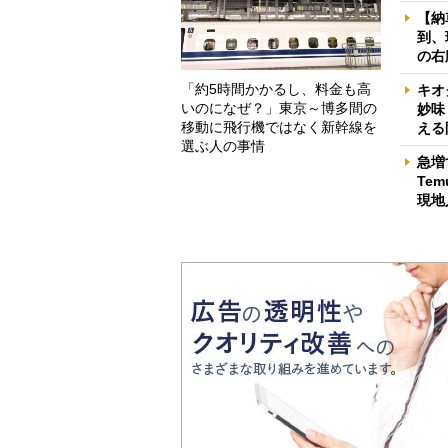
【納
到、
の右
「約5時間かかるし、料金も高
キオ
いのになぜ？」東京～博多間の
妙味
移動に飛行機ではなく新幹線を
える
選ぶ人の事情
急増
Te
現地