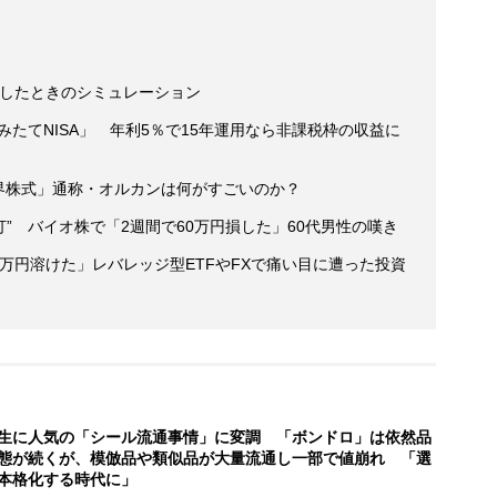
に回したときのシミュレーション
みたてNISA」 年利5％で15年運用なら非課税枠の収益に
m全世界株式」通称・オルカンは何がすごいのか？
” バイオ株で「2週間で60万円損した」60代男性の嘆き
1万円溶けた」レバレッジ型ETFやFXで痛い目に遭った投資
生に人気の「シール流通事情」に変調 「ボンドロ」は依然品
態が続くが、模倣品や類似品が大量流通し一部で値崩れ 「選
本格化する時代に」