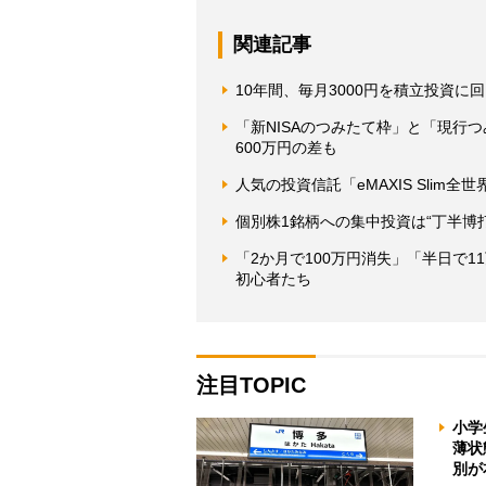
関連記事
10年間、毎月3000円を積立投資
「新NISAのつみたて枠」と「現行つ
600万円の差も
人気の投資信託「eMAXIS Sli
個別株1銘柄への集中投資は“丁半博打
「2か月で100万円消失」「半日で1
初心者たち
注目TOPIC
小学
薄状
別が