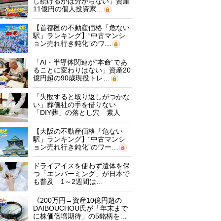
し続けるかは分からない」資産
11億円の個人投資家…
【首都圏の不動産価格「危ない
駅」ランキング】“中古マンシ
ョン売れ行き鈍化”のワ…
「AI・半導体関連が“本命”であ
ることに変わりはない」資産20
億円超の90歳現役トレ…
「失敗すると取り返しがつかな
い」葬儀社の手を借りない
「DIY葬」の落とし穴 素人
に…
【大阪の不動産価格「危ない
駅」ランキング】“中古マンシ
ョン売れ行き鈍化”のワー…
ドライアイスを使わず遺体を保
つ「エンバーミング」が日本で
も普及 1～2週間は…
《200万円→資産10億円超の
DAIBOUCHOU氏が「年末まで
に株価倍増期待」の5銘柄を…