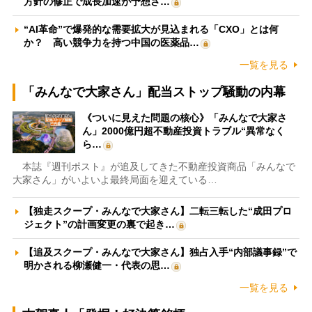
方針の修正で成長加速が予想さ…
“AI革命”で爆発的な需要拡大が見込まれる「CXO」とは何
か？ 高い競争力を持つ中国の医薬品…
一覧を見る
「みんなで大家さん」配当ストップ騒動の内幕
《ついに見えた問題の核心》「みんなで大家さ
ん」2000億円超不動産投資トラブル“異常なく
ら…
本誌『週刊ポスト』が追及してきた不動産投資商品「みんなで
大家さん」がいよいよ最終局面を迎えている…
【独走スクープ・みんなで大家さん】二転三転した“成田プロ
ジェクト”の計画変更の裏で起き…
【追及スクープ・みんなで大家さん】独占入手“内部議事録”で
明かされる柳瀬健一・代表の思…
一覧を見る