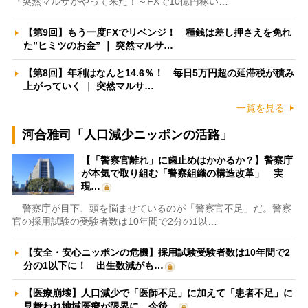
『突然マルサがやって来た！～FXで10億円稼い…
【第9回】もう一度FXでリベンジ！ 種銭は差し押さえを免れ
た”ヒミツのお金” ｜ 突然マルサ…
【第8回】年利はなんと14.6％！ 毎日5万円超の延滞税が積み
上がっていく ｜ 突然マルサ…
一覧を見る
河合雅司「人口減少ニッポンの活路」
【「警察官離れ」に歯止めはかかるか？】警察庁
が本気で取り組む「警察組織の構造改革」 実
現…
警察庁が目下、頭を悩ませているのが「警察官不足」だ。警察
官の採用試験の受験者数は10年間で2分の1以…
【安全・安心ニッポンの危機】採用試験受験者数は10年間で2
分の1以下に！ 出生数減がも…
【医療崩壊】人口減少で「医師不足」に加えて「患者不足」に
見舞われ地域医療が限界に 今後…