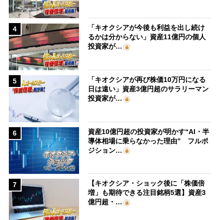
「キオクシアが今後も利益を出し続け
4
るかは分からない」資産11億円の個人
投資家が…
「キオクシアが再び株価10万円になる
5
日は遠い」資産3億円超のサラリーマン
投資家が…
資産10億円超の投資家が明かす“AI・半
6
導体相場に乗らなかった理由” フルポ
ジション…
【キオクシア・ショック後に「株価倍
7
増」も期待できる注目銘柄5選】資産3
億円超・…