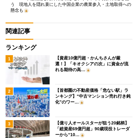
う 現地人を隠れ蓑にした中国企業の農業参入・土地取得への
懸念も
関連記事
ランキング
【資産10億円超・かんちさんが厳
1
選！】「キオクシアの次」に資金が流
れる期待の高…
【首都圏の不動産価格「危ない駅」ラ
2
ンキング】“中古マンション売れ行き鈍
化”のワー…
【億り人オールスターが狙う20銘柄】
3
「総資産69億円超」90歳現役トレーダ
ーから“10…