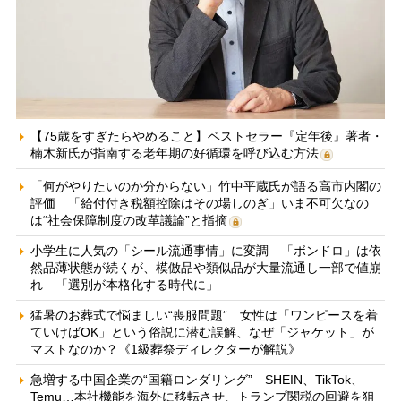
【75歳をすぎたらやめること】ベストセラー『定年後』著者・
楠木新氏が指南する老年期の好循環を呼び込む方法
「何がやりたいのか分からない」竹中平蔵氏が語る高市内閣の
評価 「給付付き税額控除はその場しのぎ」いま不可欠なの
は“社会保障制度の改革議論”と指摘
小学生に人気の「シール流通事情」に変調 「ボンドロ」は依
然品薄状態が続くが、模倣品や類似品が大量流通し一部で値崩
れ 「選別が本格化する時代に」
猛暑のお葬式で悩ましい“喪服問題” 女性は「ワンピースを着
ていけばOK」という俗説に潜む誤解、なぜ「ジャケット」が
マストなのか？《1級葬祭ディレクターが解説》
急増する中国企業の“国籍ロンダリング” SHEIN、TikTok、
Temu…本社機能を海外に移転させ、トランプ関税の回避を狙