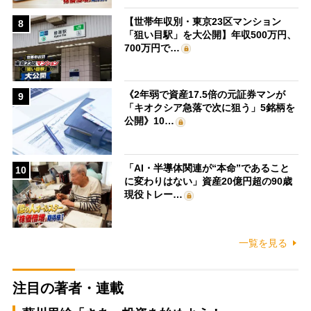
【世帯年収別・東京23区マンション
8
「狙い目駅」を大公開】年収500万円、
700万円で…
《2年弱で資産17.5倍の元証券マンが
9
「キオクシア急落で次に狙う」5銘柄を
公開》10…
「AI・半導体関連が“本命”であること
10
に変わりはない」資産20億円超の90歳
現役トレー…
一覧を見る
注目の著者・連載