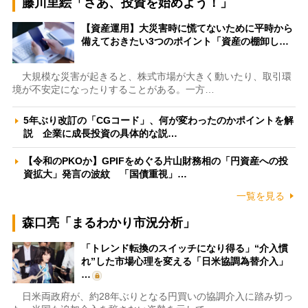
藤川里絵「さあ、投資を始めよう！」
【資産運用】大災害時に慌てないために平時から
備えておきたい3つのポイント「資産の棚卸し…
大規模な災害が起きると、株式市場が大きく動いたり、取引環
境が不安定になったりすることがある。一方…
5年ぶり改訂の「CGコード」、何が変わったのかポイントを解
説 企業に成長投資の具体的な説…
【令和のPKOか】GPIFをめぐる片山財務相の「円資産への投
資拡大」発言の波紋 「国債重視」…
一覧を見る
森口亮「まるわかり市況分析」
「トレンド転換のスイッチになり得る」“介入慣
れ”した市場心理を変える「日米協調為替介入」
…
日米両政府が、約28年ぶりとなる円買いの協調介入に踏み切っ