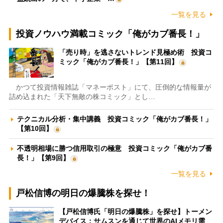
一覧を見る
投資ノウハウ満載コミック「俺がカブ番長！」
「売り時」を逃さないトレンド見極め術 投資コ
ミック「俺がカブ番長！」【第11回】
かつて投資情報雑誌「マネーポスト」にて、圧倒的な情報量が
詰め込まれた「天下無敵の株コミック」とし…
テクニカル分析・集中講義 投資コミック「俺がカブ番長！」
【第10回】
不透明相場に勝つ信用取引の極意 投資コミック「俺がカブ番
長！」【第9回】
一覧を見る
戸松信博の明日の爆騰株を探せ！
【戸松信博氏「明日の爆騰株」を探せ】トーメン
デバイス：サムスンを通じて世界のAIメモリ需