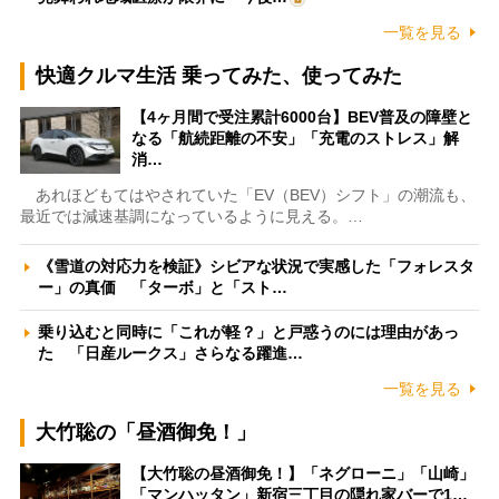
一覧を見る
快適クルマ生活 乗ってみた、使ってみた
【4ヶ月間で受注累計6000台】BEV普及の障壁と
なる「航続距離の不安」「充電のストレス」解
消…
あれほどもてはやされていた「EV（BEV）シフト」の潮流も、
最近では減速基調になっているように見える。…
《雪道の対応力を検証》シビアな状況で実感した「フォレスタ
ー」の真価 「ターボ」と「スト…
乗り込むと同時に「これが軽？」と戸惑うのには理由があっ
た 「日産ルークス」さらなる躍進…
一覧を見る
大竹聡の「昼酒御免！」
【大竹聡の昼酒御免！】「ネグローニ」「山崎」
「マンハッタン」新宿三丁目の隠れ家バーで1…