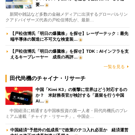
要…
新聞や雑誌など多数の金融メディアに出演するグローバルリン
クアドバイザーズ代表の戸松信博氏が、最新…
【戸松信博氏「明日の爆騰株」を探せ】レーザーテック：最先
端半導体の製造に不可欠な検査装…
【戸松信博氏「明日の爆騰株」を探せ】TDK：AIインフラを支
えるキープレーヤー 成長の再評…
一覧を見る
田代尚機のチャイナ・リサーチ
中国「Kimi K3」の衝撃に世界はどう対応するの
か？ 米財務長官が検討する「蒸留を行う中国
AI…
中国経済に精通する中国株投資の第一人者・田代尚機氏のプレ
ミアム連載「チャイナ・リサーチ」。中国企…
中国経済“予想外の低成長”で政策のテコ入れ必至か 経済運営