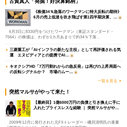
古賀真人「発掘！好決算銘柄」
《株価34％急落のワークマンに特大反転の期待》
6月の売上低迷を吹き飛ばす第1四半期決算、…
6月3日に8330円をつけたワークマン（東証スタンダード・
7564）の株価は、わずか1カ月あまりで約34％下落…
三菱重工が「AIインフラの新たな主役」として再評価される気
運 エヌビディアとの提携でAI…
キオクシアHD「7万円割れからの急反発」は再びの上昇局面へ
の反転シグナルか？ 市場のムー…
一覧を見る
突然マルサがやって来た！
【最終回】1億6000万円の負債と引き換えに手に
入れたプライスレスな経験 ｜ 突然マルサがや…
2009年12月に発行された元FXトレーダー・磯貝清明氏の著書