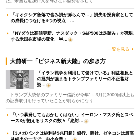
た。米国も追加介入を辞さない姿勢を示して…
「キオクシア急落で含み損が膨らんで…」損失を投資家として
の成長につなげる4つの視点 …
「NYダウは高値更新、ナスダック・S&P500は足踏み」が意味
する米国株市場の変化 半…
一覧を見る
大前研一「ビジネス新大陸」の歩き方
「イラン戦争を利用して儲けている」利益相反と
の批判が強まるトランプファミリーの不正蓄財
疑…
トランプ大統領のファミリー信託が今年1～3月に3000回以上も
の証券取引を行っていたことが明らかになり…
「いつ暴発してもおかしくはない」イーロン・マスク氏とスペ
ースXが抱えるリスクの数々「絶対…
【3メガバンクは純利益5兆円超】銀行、商社、ゼネコンは最高
益続出の一方で、中小企業・…