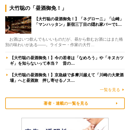
大竹聡の「昼酒御免！」
【大竹聡の昼酒御免！】「ネグローニ」「山崎」
「マンハッタン」新宿三丁目の隠れ家バーで1…
お酒はいつ飲んでもいいものだが、昼から飲むお酒にはまた格
別の味わいがある――。ライター・作家の大竹…
【大竹聡の昼酒御免！】今の若者は「なめろう」や「キヌカツ
ギ」を知らないって本当？ 昔の…
【大竹聡の昼酒御免！】京急線で多摩川越えて「川崎の大衆酒
場」へと昼酒旅 押し寄せるノス…
一覧を見る
著者・連載の一覧を見る