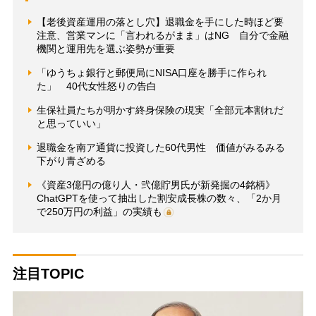
【老後資産運用の落とし穴】退職金を手にした時ほど要
注意、営業マンに「言われるがまま」はNG 自分で金融
機関と運用先を選ぶ姿勢が重要
「ゆうちょ銀行と郵便局にNISA口座を勝手に作られ
た」 40代女性怒りの告白
生保社員たちが明かす終身保険の現実「全部元本割れだ
と思っていい」
退職金を南ア通貨に投資した60代男性 価値がみるみる
下がり青ざめる
《資産3億円の億り人・弐億貯男氏が新発掘の4銘柄》
ChatGPTを使って抽出した割安成長株の数々、「2か月
で250万円の利益」の実績も
注目TOPIC