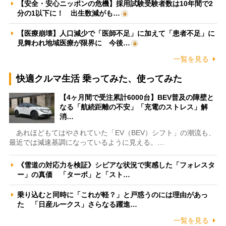
【安全・安心ニッポンの危機】採用試験受験者数は10年間で2
分の1以下に！ 出生数減がも…
【医療崩壊】人口減少で「医師不足」に加えて「患者不足」に
見舞われ地域医療が限界に 今後…
一覧を見る
快適クルマ生活 乗ってみた、使ってみた
【4ヶ月間で受注累計6000台】BEV普及の障壁と
なる「航続距離の不安」「充電のストレス」解
消…
あれほどもてはやされていた「EV（BEV）シフト」の潮流も、
最近では減速基調になっているように見える。…
《雪道の対応力を検証》シビアな状況で実感した「フォレスタ
ー」の真価 「ターボ」と「スト…
乗り込むと同時に「これが軽？」と戸惑うのには理由があっ
た 「日産ルークス」さらなる躍進…
一覧を見る