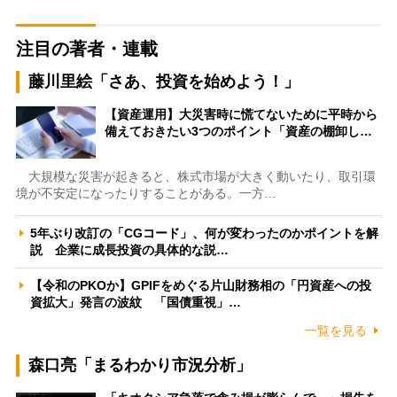
注目の著者・連載
藤川里絵「さあ、投資を始めよう！」
【資産運用】大災害時に慌てないために平時から
備えておきたい3つのポイント「資産の棚卸し…
大規模な災害が起きると、株式市場が大きく動いたり、取引環
境が不安定になったりすることがある。一方…
5年ぶり改訂の「CGコード」、何が変わったのかポイントを解
説 企業に成長投資の具体的な説…
【令和のPKOか】GPIFをめぐる片山財務相の「円資産への投
資拡大」発言の波紋 「国債重視」…
一覧を見る
森口亮「まるわかり市況分析」