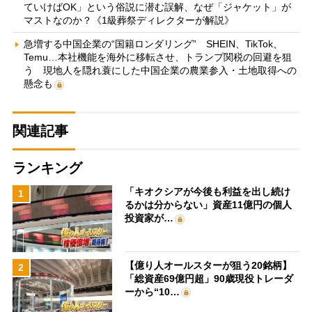
ていけばOK」という俗説に潜む誤解、なぜ「ジャケット」が
マストなのか？《1級葬祭ディレクターが解説》
急増する中国企業の“国籍ロンダリング” SHEIN、TikTok、
Temu…本社機能を海外に移転させ、トランプ関税の回避を狙
う 現地人を隠れ蓑にした中国企業の農業参入・土地取得への
懸念も
関連記事
ランキング
「キオクシアが今後も利益を出し続け
1
るかは分からない」資産11億円の個人
投資家が…
【億り人オールスターが狙う20銘柄】
2
「総資産69億円超」90歳現役トレーダ
ーから“10…