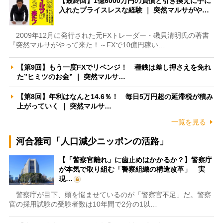
【最終回】1億6000万円の負債と引き換えに手に
入れたプライスレスな経験 ｜ 突然マルサがや…
2009年12月に発行された元FXトレーダー・磯貝清明氏の著書
『突然マルサがやって来た！～FXで10億円稼い…
【第9回】もう一度FXでリベンジ！ 種銭は差し押さえを免れ
た”ヒミツのお金” ｜ 突然マルサ…
【第8回】年利はなんと14.6％！ 毎日5万円超の延滞税が積み
上がっていく ｜ 突然マルサ…
一覧を見る
河合雅司「人口減少ニッポンの活路」
【「警察官離れ」に歯止めはかかるか？】警察庁
が本気で取り組む「警察組織の構造改革」 実
現…
警察庁が目下、頭を悩ませているのが「警察官不足」だ。警察
官の採用試験の受験者数は10年間で2分の1以…