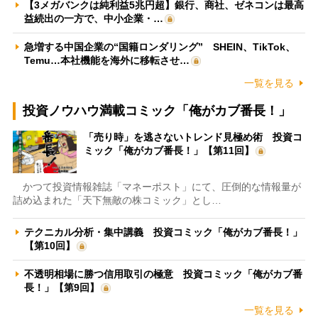
【3メガバンクは純利益5兆円超】銀行、商社、ゼネコンは最高
益続出の一方で、中小企業・…
急増する中国企業の“国籍ロンダリング” SHEIN、TikTok、
Temu…本社機能を海外に移転させ…
一覧を見る
投資ノウハウ満載コミック「俺がカブ番長！」
「売り時」を逃さないトレンド見極め術 投資コ
ミック「俺がカブ番長！」【第11回】
かつて投資情報雑誌「マネーポスト」にて、圧倒的な情報量が
詰め込まれた「天下無敵の株コミック」とし…
テクニカル分析・集中講義 投資コミック「俺がカブ番長！」
【第10回】
不透明相場に勝つ信用取引の極意 投資コミック「俺がカブ番
長！」【第9回】
一覧を見る