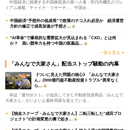
中国経済に精通する中国株投資の第一人者・田代尚機氏のプレ
ミアム連載「チャイナ・リサーチ」。中国企…
中国経済“予想外の低成長”で政策のテコ入れ必至か 経済運営
方針の修正で成長加速が予想さ…
“AI革命”で爆発的な需要拡大が見込まれる「CXO」とは何
か？ 高い競争力を持つ中国の医薬品…
一覧を見る
「みんなで大家さん」配当ストップ騒動の内幕
《ついに見えた問題の核心》「みんなで大家さ
ん」2000億円超不動産投資トラブル“異常なく
ら…
本誌『週刊ポスト』が追及してきた不動産投資商品「みんなで
大家さん」がいよいよ最終局面を迎えている…
【独走スクープ・みんなで大家さん】二転三転した“成田プロ
ジェクト”の計画変更の裏で起き…