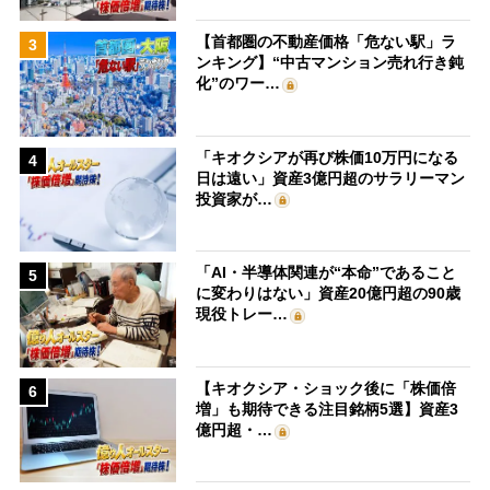
【首都圏の不動産価格「危ない駅」ラ
3
ンキング】“中古マンション売れ行き鈍
化”のワー…
「キオクシアが再び株価10万円になる
4
日は遠い」資産3億円超のサラリーマン
投資家が…
「AI・半導体関連が“本命”であること
5
に変わりはない」資産20億円超の90歳
現役トレー…
【キオクシア・ショック後に「株価倍
6
増」も期待できる注目銘柄5選】資産3
億円超・…