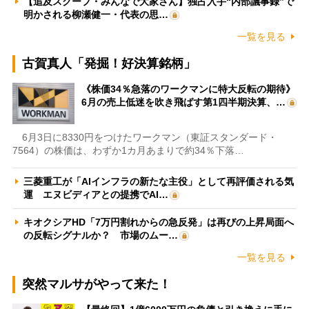
【追及スクープ・みんなで大家さん】独占入手“内部議事録”で
明かされる柳瀬健一・代表の思…
一覧を見る
古賀真人「発掘！好決算銘柄」
《株価34％急落のワークマンに特大反転の期待》
6月の売上低迷を吹き飛ばす第1四半期決算、…
6月3日に8330円をつけたワークマン（東証スタンダード・
7564）の株価は、わずか1カ月あまりで約34％下落…
三菱重工が「AIインフラの新たな主役」として再評価される気
運 エヌビディアとの提携でAI…
キオクシアHD「7万円割れからの急反発」は再びの上昇局面へ
の反転シグナルか？ 市場のムー…
一覧を見る
突然マルサがやって来た！