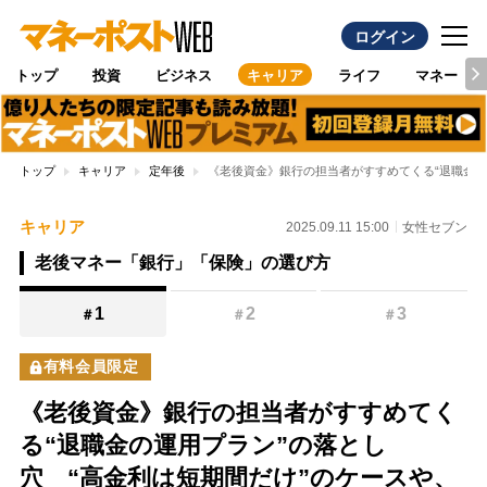
ログイン
トップ
投資
ビジネス
キャリア
ライフ
マネー
トップ
キャリア
定年後
《老後資金》銀行の担当者がすすめてくる“退職金の
キャリア
2025.09.11 15:00
女性セブン
老後マネー「銀行」「保険」の選び方
1
2
3
＃
＃
＃
有料会員限定
《老後資金》銀行の担当者がすすめてく
る“退職金の運用プラン”の落とし
穴 “高金利は短期間だけ”のケースや、