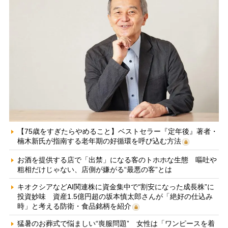
【75歳をすぎたらやめること】ベストセラー『定年後』著者・
楠木新氏が指南する老年期の好循環を呼び込む方法
お酒を提供する店で「出禁」になる客のトホホな生態 嘔吐や
粗相だけじゃない、店側が嫌がる“最悪の客”とは
キオクシアなどAI関連株に資金集中で“割安になった成長株”に
投資妙味 資産1.5億円超の坂本慎太郎さんが「絶好の仕込み
時」と考える防衛・食品銘柄を紹介
猛暑のお葬式で悩ましい“喪服問題” 女性は「ワンピースを着