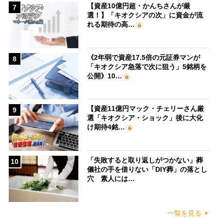
【資産10億円超・かんちさんが厳
7
選！】「キオクシアの次」に資金が流
れる期待の高…
《2年弱で資産17.5倍の元証券マンが
8
「キオクシア急落で次に狙う」5銘柄を
公開》10…
【資産11億円マック・チェリーさん厳
9
選「キオクシア・ショック」後に大化
け期待4銘…
「失敗すると取り返しがつかない」葬
10
儀社の手を借りない「DIY葬」の落とし
穴 素人には…
一覧を見る