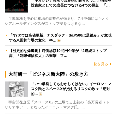
「キオクシア急落で含み損が膨らんで…」損失を
投資家としての成長につなげる4つの視点 「…
半導体株を中心に相場の調整色が強まり、7月中旬にはキオク
シアホールディングスがストップ安をつけるな…
「NYダウは高値更新、ナスダック・S&P500は足踏み」が意味
する米国株市場の変化 半…
【歴史的な爆騰劇】時価総額10兆円企業が「2連続ストップ
高」「制限値幅拡大」の衝撃 フ…
一覧を見る
大前研一「ビジネス新大陸」の歩き方
「いつ暴発してもおかしくはない」イーロン・マ
スク氏とスペースXが抱えるリスクの数々「絶対
的…
宇宙開発企業「スペースX」の上場で史上初の「兆万長者（ト
リリオネア）」となったイーロン・マスク氏。…