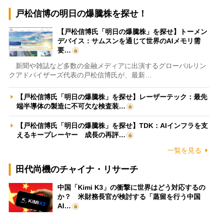
戸松信博の明日の爆騰株を探せ！
【戸松信博氏「明日の爆騰株」を探せ】トーメン
デバイス：サムスンを通じて世界のAIメモリ需
要…
新聞や雑誌など多数の金融メディアに出演するグローバルリン
クアドバイザーズ代表の戸松信博氏が、最新…
【戸松信博氏「明日の爆騰株」を探せ】レーザーテック：最先
端半導体の製造に不可欠な検査装…
【戸松信博氏「明日の爆騰株」を探せ】TDK：AIインフラを支
えるキープレーヤー 成長の再評…
一覧を見る
田代尚機のチャイナ・リサーチ
中国「Kimi K3」の衝撃に世界はどう対応するの
か？ 米財務長官が検討する「蒸留を行う中国
AI…