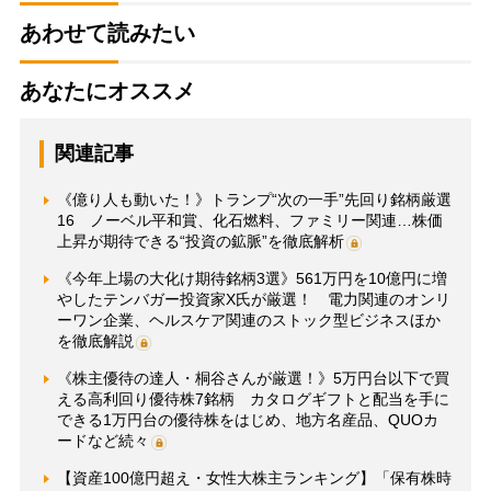
あわせて読みたい
あなたにオススメ
関連記事
《億り人も動いた！》トランプ“次の一手”先回り銘柄厳選
16 ノーベル平和賞、化石燃料、ファミリー関連…株価
上昇が期待できる“投資の鉱脈”を徹底解析
《今年上場の大化け期待銘柄3選》561万円を10億円に増
やしたテンバガー投資家X氏が厳選！ 電力関連のオンリ
ーワン企業、ヘルスケア関連のストック型ビジネスほか
を徹底解説
《株主優待の達人・桐谷さんが厳選！》5万円台以下で買
える高利回り優待株7銘柄 カタログギフトと配当を手に
できる1万円台の優待株をはじめ、地方名産品、QUOカ
ードなど続々
【資産100億円超え・女性大株主ランキング】「保有株時