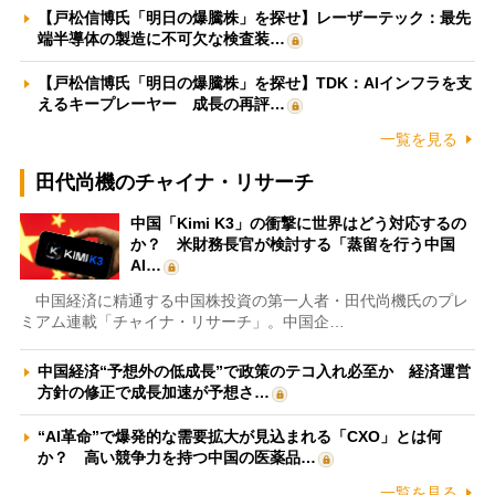
【戸松信博氏「明日の爆騰株」を探せ】レーザーテック：最先
端半導体の製造に不可欠な検査装…
【戸松信博氏「明日の爆騰株」を探せ】TDK：AIインフラを支
えるキープレーヤー 成長の再評…
一覧を見る
田代尚機のチャイナ・リサーチ
中国「Kimi K3」の衝撃に世界はどう対応するの
か？ 米財務長官が検討する「蒸留を行う中国
AI…
中国経済に精通する中国株投資の第一人者・田代尚機氏のプレ
ミアム連載「チャイナ・リサーチ」。中国企…
中国経済“予想外の低成長”で政策のテコ入れ必至か 経済運営
方針の修正で成長加速が予想さ…
“AI革命”で爆発的な需要拡大が見込まれる「CXO」とは何
か？ 高い競争力を持つ中国の医薬品…
一覧を見る