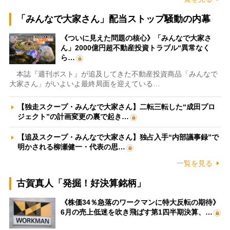
「みんなで大家さん」配当ストップ騒動の内幕
《ついに見えた問題の核心》「みんなで大家さ
ん」2000億円超不動産投資トラブル“異常なく
ら…
本誌『週刊ポスト』が追及してきた不動産投資商品「みんなで
大家さん」がいよいよ最終局面を迎えている…
【独走スクープ・みんなで大家さん】二転三転した“成田プロ
ジェクト”の計画変更の裏で起き…
【追及スクープ・みんなで大家さん】独占入手“内部議事録”で
明かされる柳瀬健一・代表の思…
一覧を見る
古賀真人「発掘！好決算銘柄」
《株価34％急落のワークマンに特大反転の期待》
6月の売上低迷を吹き飛ばす第1四半期決算、…