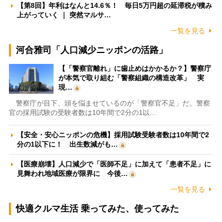
【第8回】年利はなんと14.6％！ 毎日5万円超の延滞税が積み
上がっていく ｜ 突然マルサ…
一覧を見る
河合雅司「人口減少ニッポンの活路」
【「警察官離れ」に歯止めはかかるか？】警察庁
が本気で取り組む「警察組織の構造改革」 実
現…
警察庁が目下、頭を悩ませているのが「警察官不足」だ。警察
官の採用試験の受験者数は10年間で2分の1以…
【安全・安心ニッポンの危機】採用試験受験者数は10年間で2
分の1以下に！ 出生数減がも…
【医療崩壊】人口減少で「医師不足」に加えて「患者不足」に
見舞われ地域医療が限界に 今後…
一覧を見る
快適クルマ生活 乗ってみた、使ってみた