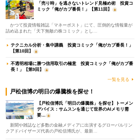
「売り時」を逃さないトレンド見極め術 投資コ
ミック「俺がカブ番長！」【第11回】
かつて投資情報雑誌「マネーポスト」にて、圧倒的な情報量が
詰め込まれた「天下無敵の株コミック」とし…
テクニカル分析・集中講義 投資コミック「俺がカブ番長！」
【第10回】
不透明相場に勝つ信用取引の極意 投資コミック「俺がカブ番
長！」【第9回】
一覧を見る
戸松信博の明日の爆騰株を探せ！
【戸松信博氏「明日の爆騰株」を探せ】トーメン
デバイス：サムスンを通じて世界のAIメモリ需
要…
新聞や雑誌など多数の金融メディアに出演するグローバルリン
クアドバイザーズ代表の戸松信博氏が、最新…