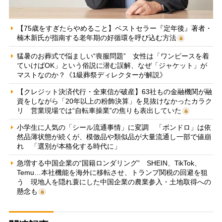
【75歳をすぎたらやめること】ベストセラー『定年後』著者・
楠木新氏が指南する老年期の好循環を呼び込む方法
猛暑のお葬式で悩ましい“喪服問題” 女性は「ワンピースを着
ていけばOK」という俗説に潜む誤解、なぜ「ジャケット」が
マストなのか？《1級葬祭ディレクターが解説》
【クレジット決済代行・全東信が破産】63社もの金融機関が融
資をしながら「20年以上の粉飾決算」を見抜けなかったカラク
リ 営業現場では“自転車操業”の焦りも表出していた
小学生に人気の「シール流通事情」に変調 「ボンドロ」は依
然品薄状態が続くが、模倣品や類似品が大量流通し一部で値崩
れ 「選別が本格化する時代に」
急増する中国企業の“国籍ロンダリング” SHEIN、TikTok、
Temu…本社機能を海外に移転させ、トランプ関税の回避を狙
う 現地人を隠れ蓑にした中国企業の農業参入・土地取得への
懸念も