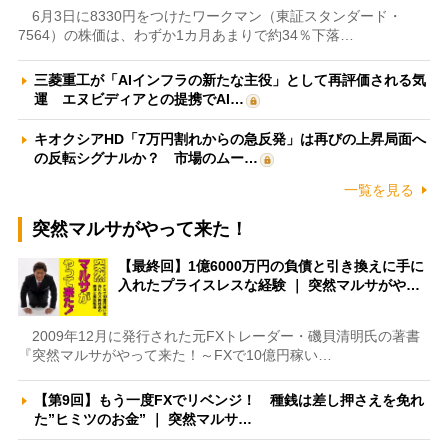
6月3日に8330円をつけたワークマン（東証スタンダード・
7564）の株価は、わずか1カ月あまりで約34％下落…
三菱重工が「AIインフラの新たな主役」として再評価される気
運 エヌビディアとの提携でAI…
キオクシアHD「7万円割れからの急反発」は再びの上昇局面へ
の反転シグナルか？ 市場のムー…
一覧を見る
突然マルサがやって来た！
【最終回】1億6000万円の負債と引き換えに手に
入れたプライスレスな経験 ｜ 突然マルサがや…
2009年12月に発行された元FXトレーダー・磯貝清明氏の著書
『突然マルサがやって来た！～FXで10億円稼い…
【第9回】もう一度FXでリベンジ！ 種銭は差し押さえを免れ
た”ヒミツのお金” ｜ 突然マルサ…