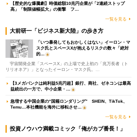
【歴史的な爆騰劇】時価総額10兆円企業が「2連続ストップ
高」「制限値幅拡大」の衝撃 フ…
一覧を見る
大前研一「ビジネス新大陸」の歩き方
「いつ暴発してもおかしくはない」イーロン・マ
スク氏とスペースXが抱えるリスクの数々「絶対
的…
宇宙開発企業「スペースX」の上場で史上初の「兆万長者（ト
リリオネア）」となったイーロン・マスク氏。…
【3メガバンクは純利益5兆円超】銀行、商社、ゼネコンは最高
益続出の一方で、中小企業・…
急増する中国企業の“国籍ロンダリング” SHEIN、TikTok、
Temu…本社機能を海外に移転させ…
一覧を見る
投資ノウハウ満載コミック「俺がカブ番長！」