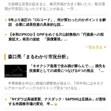
大規模な災害が起きると、株式市場が大きく動いたり、取引環
境が不安定になったりすることがある。一方…
5年ぶり改訂の「CGコード」、何が変わったのかポイントを解
説 企業に成長投資の具体的な説…
【令和のPKOか】GPIFをめぐる片山財務相の「円資産への投
資拡大」発言の波紋 「国債重視」…
一覧を見る
森口亮「まるわかり市況分析」
「キオクシア急落で含み損が膨らんで…」損失を
投資家としての成長につなげる4つの視点 「…
半導体株を中心に相場の調整色が強まり、7月中旬にはキオク
シアホールディングスがストップ安をつけるな…
「NYダウは高値更新、ナスダック・S&P500は足踏み」が意味
する米国株市場の変化 半…