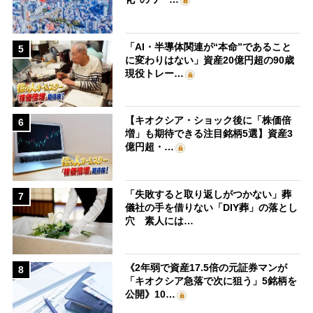
「AI・半導体関連が“本命”であること
5
に変わりはない」資産20億円超の90歳
現役トレー…
【キオクシア・ショック後に「株価倍
6
増」も期待できる注目銘柄5選】資産3
億円超・…
「失敗すると取り返しがつかない」葬
7
儀社の手を借りない「DIY葬」の落とし
穴 素人には…
《2年弱で資産17.5倍の元証券マンが
8
「キオクシア急落で次に狙う」5銘柄を
公開》10…