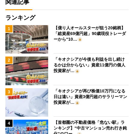
関連記事
ランキング
【億り人オールスターが狙う20銘柄】
1
「総資産69億円超」90歳現役トレーダ
ーから“10…
「キオクシアが今後も利益を出し続け
2
るかは分からない」資産11億円の個人
投資家が…
「キオクシアが再び株価10万円になる
3
日は遠い」資産3億円超のサラリーマン
投資家が…
【首都圏の不動産価格「危ない駅」ラ
4
ンキング】“中古マンション売れ行き鈍
化”のワー…