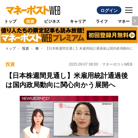
ログイン
トップ
投資
ビジネス
キャリア
ライフ
マネー
トップ
投資
株
【日本株週間見通し】米雇用統計通過後は国内政局動向に関
投資
2025.09.07 08:00
マネーポストWEB
【日本株週間見通し】米雇用統計通過後
は国内政局動向に関心向かう展開へ