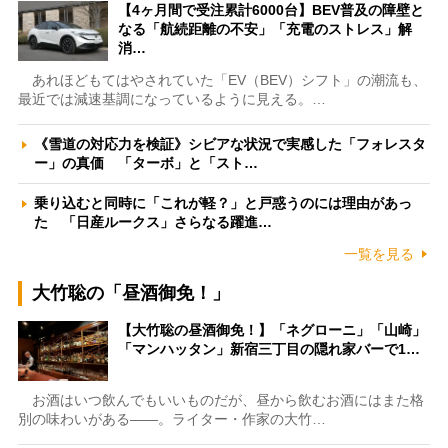
【4ヶ月間で受注累計6000台】BEV普及の障壁と
なる「航続距離の不安」「充電のストレス」解
消…
あれほどもてはやされていた「EV（BEV）シフト」の潮流も、
最近では減速基調になっているように見える。…
《雪道の対応力を検証》シビアな状況で実感した「フォレスタ
ー」の真価 「ターボ」と「スト…
乗り込むと同時に「これが軽？」と戸惑うのには理由があっ
た 「日産ルークス」さらなる躍進…
一覧を見る
大竹聡の「昼酒御免！」
【大竹聡の昼酒御免！】「ネグローニ」「山崎」
「マンハッタン」新宿三丁目の隠れ家バーで1…
お酒はいつ飲んでもいいものだが、昼から飲むお酒にはまた格
別の味わいがある――。ライター・作家の大竹…