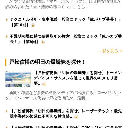
かつて投資情報雑誌「マネーポスト」にて、圧倒的な情報量が
詰め込まれた「天下無敵の株コミック」とし…
テクニカル分析・集中講義 投資コミック「俺がカブ番長！」
【第10回】
不透明相場に勝つ信用取引の極意 投資コミック「俺がカブ番
長！」【第9回】
一覧を見る
戸松信博の明日の爆騰株を探せ！
【戸松信博氏「明日の爆騰株」を探せ】トーメン
デバイス：サムスンを通じて世界のAIメモリ需
要…
新聞や雑誌など多数の金融メディアに出演するグローバルリン
クアドバイザーズ代表の戸松信博氏が、最新…
【戸松信博氏「明日の爆騰株」を探せ】レーザーテック：最先
端半導体の製造に不可欠な検査装…
【戸松信博氏「明日の爆騰株」を探せ】TDK：AIインフラを支