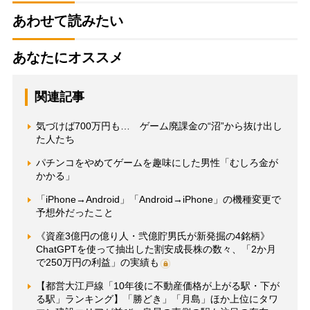
あわせて読みたい
あなたにオススメ
関連記事
気づけば700万円も… ゲーム廃課金の“沼”から抜け出し
た人たち
パチンコをやめてゲームを趣味にした男性「むしろ金が
かかる」
「iPhone→Android」「Android→iPhone」の機種変更で
予想外だったこと
《資産3億円の億り人・弐億貯男氏が新発掘の4銘柄》
ChatGPTを使って抽出した割安成長株の数々、「2か月
で250万円の利益」の実績も
【都営大江戸線「10年後に不動産価格が上がる駅・下が
る駅」ランキング】「勝どき」「月島」ほか上位にタワ