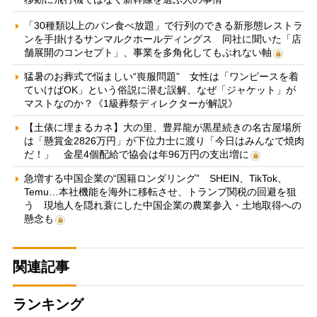
「30種類以上のパン食べ放題」で行列のできる新形態レストラ
ンを手掛けるサンマルクホールディングス 同社に聞いた「店
舗展開のコンセプト」、事業を多角化してもぶれない軸
猛暑のお葬式で悩ましい“喪服問題” 女性は「ワンピースを着
ていけばOK」という俗説に潜む誤解、なぜ「ジャケット」が
マストなのか？《1級葬祭ディレクターが解説》
【土俵に埋まるカネ】大の里、豊昇龍が黒星続きの名古屋場所
は「懸賞金2826万円」が下位力士に渡り「今日はみんなで焼肉
だ！」 金星4個配給で協会は年96万円の支出増に
急増する中国企業の“国籍ロンダリング” SHEIN、TikTok、
Temu…本社機能を海外に移転させ、トランプ関税の回避を狙
う 現地人を隠れ蓑にした中国企業の農業参入・土地取得への
懸念も
関連記事
ランキング