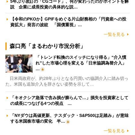
5年ぶり改訂の「CGコード」、何が変わったのかポイントを解
説 企業に成長投資の具体的な説…
【令和のPKOか】GPIFをめぐる片山財務相の「円資産への投
資拡大」発言の波紋 「国債重視」…
一覧を見る
森口亮「まるわかり市況分析」
「トレンド転換のスイッチになり得る」“介入慣
れ”した市場心理を変える「日米協調為替介入」
…
日米両政府が、約28年ぶりとなる円買いの協調介入に踏み切っ
た。米国も追加介入を辞さない姿勢を示して…
「キオクシア急落で含み損が膨らんで…」損失を投資家として
の成長につなげる4つの視点 …
「NYダウは高値更新、ナスダック・S&P500は足踏み」が意味
する米国株市場の変化 半…
一覧を見る