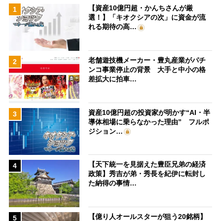
【資産10億円超・かんちさんが厳
1
選！】「キオクシアの次」に資金が流
れる期待の高…
老舗遊技機メーカー・豊丸産業がパチ
2
ンコ事業停止の背景 大手と中小の格
差拡大に拍車…
資産10億円超の投資家が明かす“AI・半
3
導体相場に乗らなかった理由” フルポ
ジション…
【天下統一を見据えた豊臣兄弟の経済
4
政策】秀吉が弟・秀長を紀伊に転封し
た納得の事情…
【億り人オールスターが狙う20銘柄】
5