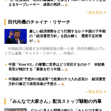
えるキープレーヤー 成長の再評…
一覧を見る
田代尚機のチャイナ・リサーチ
厳しい経済情勢をどう打開するか？中国の下半期
の「経済運営方針」を読み解く 需要不足対策
が…
中国経済に精通する中国株投資の第一人者・田代尚機氏のプレ
ミアム連載「チャイナ・リサーチ」。中国の…
中国「Kimi K3」の衝撃に世界はどう対応するのか？ 米財務
長官が検討する「蒸留を行う中国…
中国経済“予想外の低成長”で政策のテコ入れ必至か 経済運営
方針の修正で成長加速が予想さ…
一覧を見る
「みんなで大家さん」配当ストップ騒動の内幕
《ついに見えた問題の核心》「みんなで大家さ