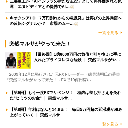
三菱重工が「AIインフラの新たな主役」として再評価される気
運 エヌビディアとの提携でAI…
キオクシアHD「7万円割れからの急反発」は再びの上昇局面へ
の反転シグナルか？ 市場のムー…
一覧を見る
突然マルサがやって来た！
【最終回】1億6000万円の負債と引き換えに手に
入れたプライスレスな経験 ｜ 突然マルサがや…
2009年12月に発行された元FXトレーダー・磯貝清明氏の著書
『突然マルサがやって来た！～FXで10億円稼い…
【第9回】もう一度FXでリベンジ！ 種銭は差し押さえを免れ
た”ヒミツのお金” ｜ 突然マルサ…
【第8回】年利はなんと14.6％！ 毎日5万円超の延滞税が積み
上がっていく ｜ 突然マルサ…
一覧を見る