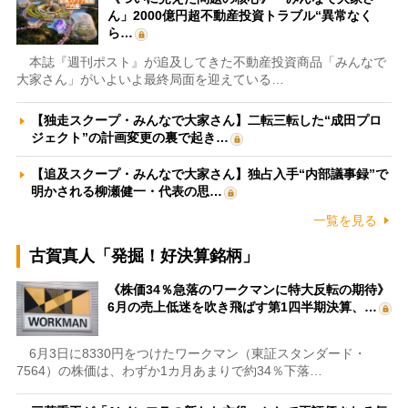
ん」2000億円超不動産投資トラブル“異常なく
ら…
本誌『週刊ポスト』が追及してきた不動産投資商品「みんなで
大家さん」がいよいよ最終局面を迎えている…
【独走スクープ・みんなで大家さん】二転三転した“成田プロ
ジェクト”の計画変更の裏で起き…
【追及スクープ・みんなで大家さん】独占入手“内部議事録”で
明かされる柳瀬健一・代表の思…
一覧を見る
古賀真人「発掘！好決算銘柄」
《株価34％急落のワークマンに特大反転の期待》
6月の売上低迷を吹き飛ばす第1四半期決算、…
6月3日に8330円をつけたワークマン（東証スタンダード・
7564）の株価は、わずか1カ月あまりで約34％下落…