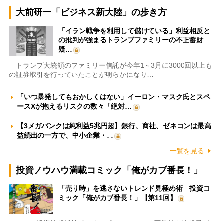
大前研一「ビジネス新大陸」の歩き方
「イラン戦争を利用して儲けている」利益相反と
の批判が強まるトランプファミリーの不正蓄財
疑…
トランプ大統領のファミリー信託が今年1～3月に3000回以上も
の証券取引を行っていたことが明らかになり…
「いつ暴発してもおかしくはない」イーロン・マスク氏とスペ
ースXが抱えるリスクの数々「絶対…
【3メガバンクは純利益5兆円超】銀行、商社、ゼネコンは最高
益続出の一方で、中小企業・…
一覧を見る
投資ノウハウ満載コミック「俺がカブ番長！」
「売り時」を逃さないトレンド見極め術 投資コ
ミック「俺がカブ番長！」【第11回】