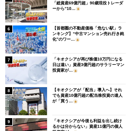
「総資産69億円超」90歳現役トレーダ
ーから“10…
【首都圏の不動産価格「危ない駅」ラ
6
ンキング】“中古マンション売れ行き鈍
化”のワー…
「キオクシアが再び株価10万円になる
7
日は遠い」資産3億円超のサラリーマン
投資家が…
【キオクシアが「配当」導入へ】それ
8
でも資産10億円超の配当株投資の達人
が「買う…
「キオクシアが今後も利益を出し続け
9
るかは分からない」資産11億円の個人