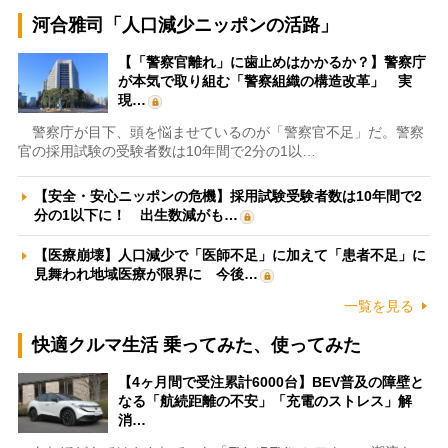
河合雅司「人口減少ニッポンの活路」
【「警察官離れ」に歯止めはかかるか？】警察庁
が本気で取り組む「警察組織の構造改革」 実
現…
警察庁が目下、頭を悩ませているのが「警察官不足」だ。警察
官の採用試験の受験者数は10年間で2分の1以…
【安全・安心ニッポンの危機】採用試験受験者数は10年間で2
分の1以下に！ 出生数減がも…
【医療崩壊】人口減少で「医師不足」に加えて「患者不足」に
見舞われ地域医療が限界に 今後…
一覧を見る
快適クルマ生活 乗ってみた、使ってみた
【4ヶ月間で受注累計6000台】BEV普及の障壁と
なる「航続距離の不安」「充電のストレス」解
消…