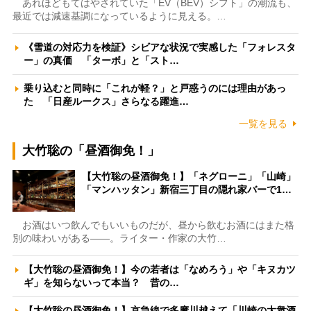
あれほどもてはやされていた「EV（BEV）シフト」の潮流も、
最近では減速基調になっているように見える。…
《雪道の対応力を検証》シビアな状況で実感した「フォレスタ
ー」の真価 「ターボ」と「スト…
乗り込むと同時に「これが軽？」と戸惑うのには理由があっ
た 「日産ルークス」さらなる躍進…
一覧を見る
大竹聡の「昼酒御免！」
【大竹聡の昼酒御免！】「ネグローニ」「山崎」
「マンハッタン」新宿三丁目の隠れ家バーで1…
お酒はいつ飲んでもいいものだが、昼から飲むお酒にはまた格
別の味わいがある――。ライター・作家の大竹…
【大竹聡の昼酒御免！】今の若者は「なめろう」や「キヌカツ
ギ」を知らないって本当？ 昔の…
【大竹聡の昼酒御免！】京急線で多摩川越えて「川崎の大衆酒