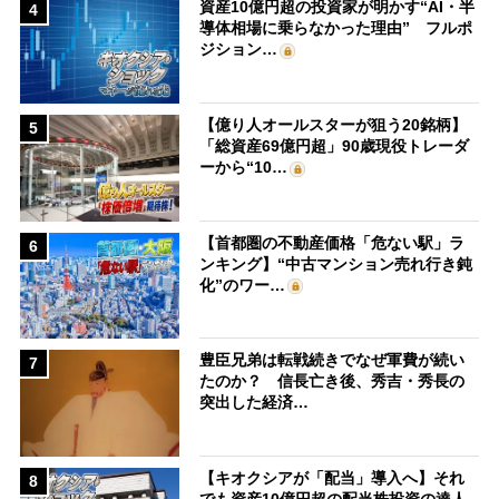
資産10億円超の投資家が明かす“AI・半
4
導体相場に乗らなかった理由” フルポ
ジション…
【億り人オールスターが狙う20銘柄】
5
「総資産69億円超」90歳現役トレーダ
ーから“10…
【首都圏の不動産価格「危ない駅」ラ
6
ンキング】“中古マンション売れ行き鈍
化”のワー…
豊臣兄弟は転戦続きでなぜ軍費が続い
7
たのか？ 信長亡き後、秀吉・秀長の
突出した経済…
【キオクシアが「配当」導入へ】それ
8
でも資産10億円超の配当株投資の達人