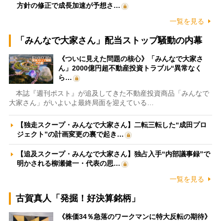
方針の修正で成長加速が予想さ…
一覧を見る
「みんなで大家さん」配当ストップ騒動の内幕
《ついに見えた問題の核心》「みんなで大家さ
ん」2000億円超不動産投資トラブル“異常なく
ら…
本誌『週刊ポスト』が追及してきた不動産投資商品「みんなで
大家さん」がいよいよ最終局面を迎えている…
【独走スクープ・みんなで大家さん】二転三転した“成田プロ
ジェクト”の計画変更の裏で起き…
【追及スクープ・みんなで大家さん】独占入手“内部議事録”で
明かされる柳瀬健一・代表の思…
一覧を見る
古賀真人「発掘！好決算銘柄」
《株価34％急落のワークマンに特大反転の期待》