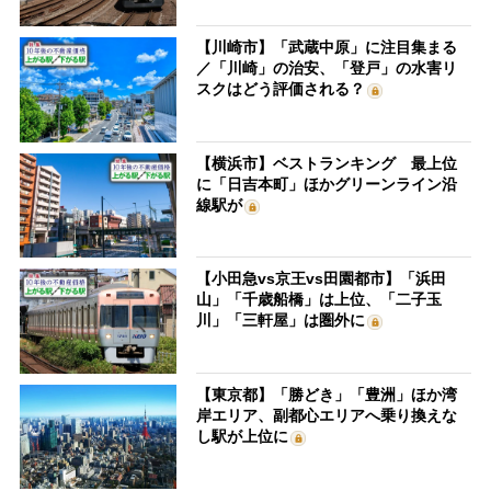
【川崎市】「武蔵中原」に注目集まる
／「川崎」の治安、「登戸」の水害リ
スクはどう評価される？
【横浜市】ベストランキング 最上位
に「日吉本町」ほかグリーンライン沿
線駅が
【小田急vs京王vs田園都市】「浜田
山」「千歳船橋」は上位、「二子玉
川」「三軒屋」は圏外に
【東京都】「勝どき」「豊洲」ほか湾
岸エリア、副都心エリアへ乗り換えな
し駅が上位に