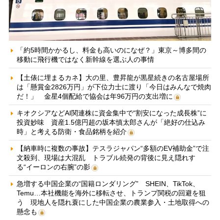
「約5時間かかるし、料金も高いのになぜ？」東京～博多間の
移動に飛行機ではなく新幹線を選ぶ人の事情
【土俵に埋まるカネ】大の里、豊昇龍が黒星続きの名古屋場所
は「懸賞金2826万円」が下位力士に渡り「今日はみんなで焼肉
だ！」 金星4個配給で協会は年96万円の支出増に
キオクシアなどAI関連株に資金集中で“割安になった成長株”に
投資妙味 資産1.5億円超の坂本慎太郎さんが「絶好の仕込み
時」と考える防衛・食品銘柄を紹介
【納車時に複数の事故】テスラジャパン“多額のEV補助金”で注
文殺到、現場は大混乱 トラブル続発の背後に見え隠れす
る“イーロンの右腕”の影
急増する中国企業の“国籍ロンダリング” SHEIN、TikTok、
Temu…本社機能を海外に移転させ、トランプ関税の回避を狙
う 現地人を隠れ蓑にした中国企業の農業参入・土地取得への
懸念も