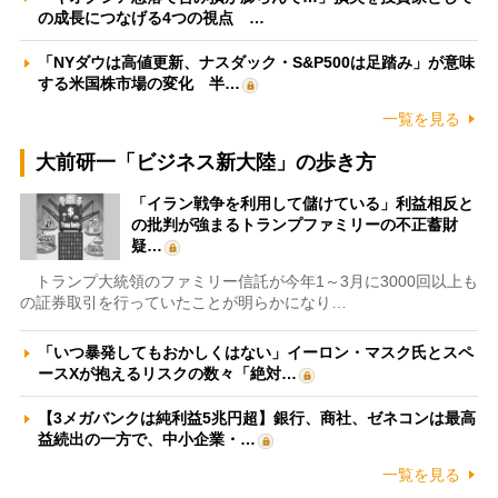
の成長につなげる4つの視点 …
「NYダウは高値更新、ナスダック・S&P500は足踏み」が意味
する米国株市場の変化 半…
一覧を見る
大前研一「ビジネス新大陸」の歩き方
「イラン戦争を利用して儲けている」利益相反と
の批判が強まるトランプファミリーの不正蓄財
疑…
トランプ大統領のファミリー信託が今年1～3月に3000回以上も
の証券取引を行っていたことが明らかになり…
「いつ暴発してもおかしくはない」イーロン・マスク氏とスペ
ースXが抱えるリスクの数々「絶対…
【3メガバンクは純利益5兆円超】銀行、商社、ゼネコンは最高
益続出の一方で、中小企業・…
一覧を見る