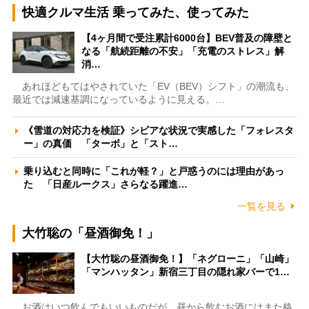
快適クルマ生活 乗ってみた、使ってみた
【4ヶ月間で受注累計6000台】BEV普及の障壁と
なる「航続距離の不安」「充電のストレス」解
消…
あれほどもてはやされていた「EV（BEV）シフト」の潮流も、
最近では減速基調になっているように見える。…
《雪道の対応力を検証》シビアな状況で実感した「フォレスタ
ー」の真価 「ターボ」と「スト…
乗り込むと同時に「これが軽？」と戸惑うのには理由があっ
た 「日産ルークス」さらなる躍進…
一覧を見る
大竹聡の「昼酒御免！」
【大竹聡の昼酒御免！】「ネグローニ」「山崎」
「マンハッタン」新宿三丁目の隠れ家バーで1…
お酒はいつ飲んでもいいものだが、昼から飲むお酒にはまた格