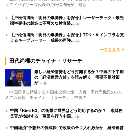
クアドバイザーズ代表の戸松信博氏が、最新…
【戸松信博氏「明日の爆騰株」を探せ】レーザーテック：最先
端半導体の製造に不可欠な検査装…
【戸松信博氏「明日の爆騰株」を探せ】TDK：AIインフラを支
えるキープレーヤー 成長の再評…
一覧を見る
田代尚機のチャイナ・リサーチ
厳しい経済情勢をどう打開するか？中国の下半期
の「経済運営方針」を読み解く 需要不足対策
が…
中国経済に精通する中国株投資の第一人者・田代尚機氏のプレ
ミアム連載「チャイナ・リサーチ」。中国の…
中国「Kimi K3」の衝撃に世界はどう対応するのか？ 米財務
長官が検討する「蒸留を行う中国…
中国経済“予想外の低成長”で政策のテコ入れ必至か 経済運営