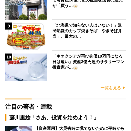
が「買う…
「北海道で知らない人はいない！」道
9
民熱愛のカップ焼きそば「やきそば弁
当」、最大の…
「キオクシアが再び株価10万円になる
10
日は遠い」資産3億円超のサラリーマン
投資家が…
一覧を見る
注目の著者・連載
藤川里絵「さあ、投資を始めよう！」
【資産運用】大災害時に慌てないために平時から