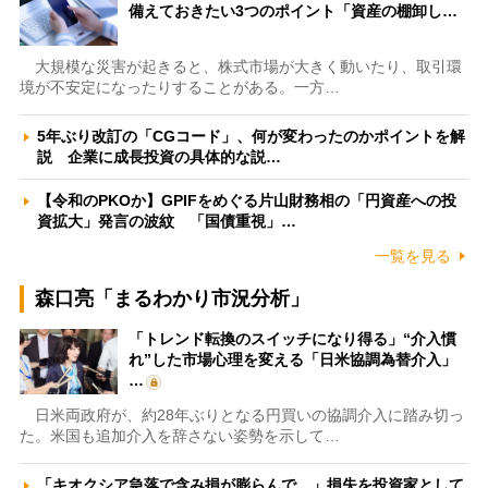
備えておきたい3つのポイント「資産の棚卸し…
大規模な災害が起きると、株式市場が大きく動いたり、取引環
境が不安定になったりすることがある。一方…
5年ぶり改訂の「CGコード」、何が変わったのかポイントを解
説 企業に成長投資の具体的な説…
【令和のPKOか】GPIFをめぐる片山財務相の「円資産への投
資拡大」発言の波紋 「国債重視」…
一覧を見る
森口亮「まるわかり市況分析」
「トレンド転換のスイッチになり得る」“介入慣
れ”した市場心理を変える「日米協調為替介入」
…
日米両政府が、約28年ぶりとなる円買いの協調介入に踏み切っ
た。米国も追加介入を辞さない姿勢を示して…
「キオクシア急落で含み損が膨らんで…」損失を投資家として