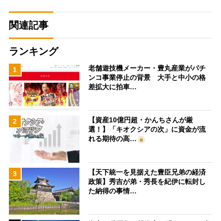
関連記事
ランキング
老舗遊技機メーカー・豊丸産業がパチ
1
ンコ事業停止の背景 大手と中小の格
差拡大に拍車…
【資産10億円超・かんちさんが厳
2
選！】「キオクシアの次」に資金が流
れる期待の高…
【天下統一を見据えた豊臣兄弟の経済
3
政策】秀吉が弟・秀長を紀伊に転封し
た納得の事情…