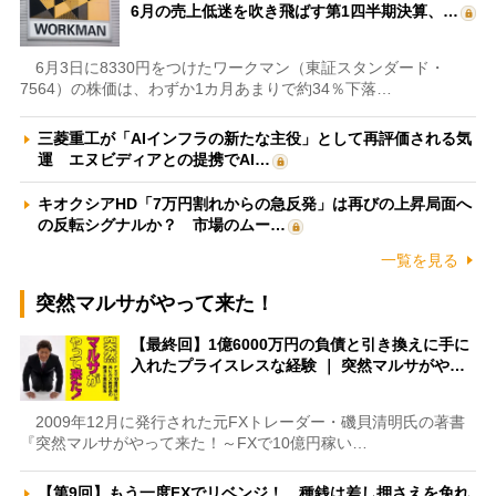
6月の売上低迷を吹き飛ばす第1四半期決算、…
6月3日に8330円をつけたワークマン（東証スタンダード・
7564）の株価は、わずか1カ月あまりで約34％下落…
三菱重工が「AIインフラの新たな主役」として再評価される気
運 エヌビディアとの提携でAI…
キオクシアHD「7万円割れからの急反発」は再びの上昇局面へ
の反転シグナルか？ 市場のムー…
一覧を見る
突然マルサがやって来た！
【最終回】1億6000万円の負債と引き換えに手に
入れたプライスレスな経験 ｜ 突然マルサがや…
2009年12月に発行された元FXトレーダー・磯貝清明氏の著書
『突然マルサがやって来た！～FXで10億円稼い…
【第9回】もう一度FXでリベンジ！ 種銭は差し押さえを免れ