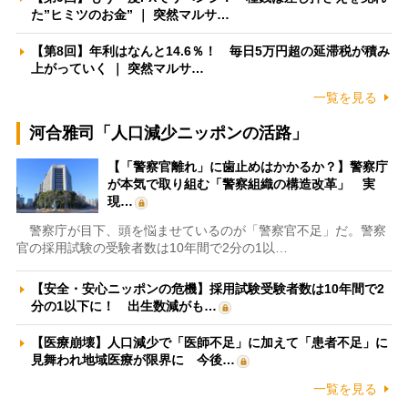
た”ヒミツのお金” ｜ 突然マルサ…
【第8回】年利はなんと14.6％！ 毎日5万円超の延滞税が積み
上がっていく ｜ 突然マルサ…
一覧を見る
河合雅司「人口減少ニッポンの活路」
【「警察官離れ」に歯止めはかかるか？】警察庁
が本気で取り組む「警察組織の構造改革」 実
現…
警察庁が目下、頭を悩ませているのが「警察官不足」だ。警察
官の採用試験の受験者数は10年間で2分の1以…
【安全・安心ニッポンの危機】採用試験受験者数は10年間で2
分の1以下に！ 出生数減がも…
【医療崩壊】人口減少で「医師不足」に加えて「患者不足」に
見舞われ地域医療が限界に 今後…
一覧を見る