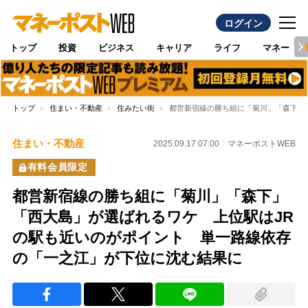
ログイン
トップ
投資
ビジネス
キャリア
ライフ
マネー
トップ
住まい・不動産
住みたい街
都営新宿線の勝ち組に「菊川」「森下」
住まい・不動産
2025.09.17 07:00
マネーポストWEB
有料会員限定
都営新宿線の勝ち組に「菊川」「森下」
「西大島」が選ばれるワケ 上位駅はJR
の駅も近いのがポイント 単一路線依存
の「一之江」が下位に沈む結果に