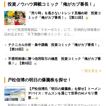
投資ノウハウ満載コミック「俺がカブ番長！」
「売り時」を逃さないトレンド見極め術 投資コ
ミック「俺がカブ番長！」【第11回】
かつて投資情報雑誌「マネーポスト」にて、圧倒的な情報量が
詰め込まれた「天下無敵の株コミック」とし…
テクニカル分析・集中講義 投資コミック「俺がカブ番長！」
【第10回】
不透明相場に勝つ信用取引の極意 投資コミック「俺がカブ番
長！」【第9回】
一覧を見る
戸松信博の明日の爆騰株を探せ！
【戸松信博氏「明日の爆騰株」を探せ】トーメン
デバイス：サムスンを通じて世界のAIメモリ需
要…
新聞や雑誌など多数の金融メディアに出演するグローバルリン