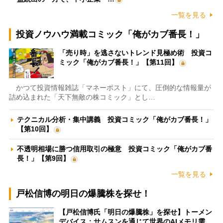
一覧を見る
投資ノウハウ満載コミック「俺がカブ番長！」
「売り時」を逃さないトレンド見極め術 投資コ
ミック「俺がカブ番長！」【第11回】
かつて投資情報雑誌「マネーポスト」にて、圧倒的な情報量が
詰め込まれた「天下無敵の株コミック」とし…
テクニカル分析・集中講義 投資コミック「俺がカブ番長！」
【第10回】
不透明相場に勝つ信用取引の極意 投資コミック「俺がカブ番
長！」【第9回】
一覧を見る
戸松信博の明日の爆騰株を探せ！
【戸松信博氏「明日の爆騰株」を探せ】トーメン
デバイス：サムスンを通じて世界のAIメモリ需