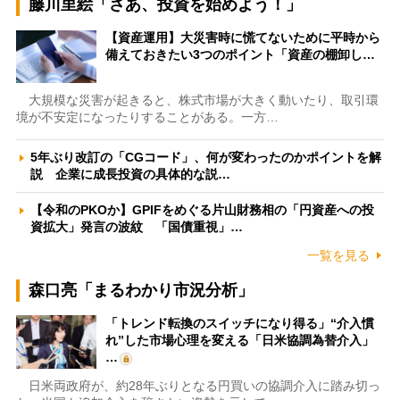
藤川里絵「さあ、投資を始めよう！」
【資産運用】大災害時に慌てないために平時から
備えておきたい3つのポイント「資産の棚卸し…
大規模な災害が起きると、株式市場が大きく動いたり、取引環
境が不安定になったりすることがある。一方…
5年ぶり改訂の「CGコード」、何が変わったのかポイントを解
説 企業に成長投資の具体的な説…
【令和のPKOか】GPIFをめぐる片山財務相の「円資産への投
資拡大」発言の波紋 「国債重視」…
一覧を見る
森口亮「まるわかり市況分析」
「トレンド転換のスイッチになり得る」“介入慣
れ”した市場心理を変える「日米協調為替介入」
…
日米両政府が、約28年ぶりとなる円買いの協調介入に踏み切っ