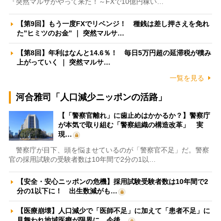
『突然マルサがやって来た！～FXで10億円稼い…
【第9回】もう一度FXでリベンジ！ 種銭は差し押さえを免れ
た”ヒミツのお金” ｜ 突然マルサ…
【第8回】年利はなんと14.6％！ 毎日5万円超の延滞税が積み
上がっていく ｜ 突然マルサ…
一覧を見る
河合雅司「人口減少ニッポンの活路」
【「警察官離れ」に歯止めはかかるか？】警察庁
が本気で取り組む「警察組織の構造改革」 実
現…
警察庁が目下、頭を悩ませているのが「警察官不足」だ。警察
官の採用試験の受験者数は10年間で2分の1以…
【安全・安心ニッポンの危機】採用試験受験者数は10年間で2
分の1以下に！ 出生数減がも…
【医療崩壊】人口減少で「医師不足」に加えて「患者不足」に
見舞われ地域医療が限界に 今後…