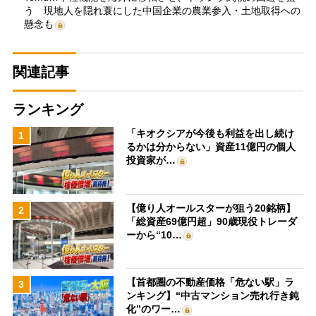
う 現地人を隠れ蓑にした中国企業の農業参入・土地取得への
懸念も
関連記事
ランキング
「キオクシアが今後も利益を出し続け
1
るかは分からない」資産11億円の個人
投資家が…
【億り人オールスターが狙う20銘柄】
2
「総資産69億円超」90歳現役トレーダ
ーから“10…
【首都圏の不動産価格「危ない駅」ラ
3
ンキング】“中古マンション売れ行き鈍
化”のワー…