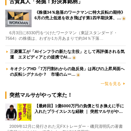
古賀真人「発掘！好決算銘柄」
《株価34％急落のワークマンに特大反転の期待》
6月の売上低迷を吹き飛ばす第1四半期決算、…
6月3日に8330円をつけたワークマン（東証スタンダード・
7564）の株価は、わずか1カ月あまりで約34％下落…
三菱重工が「AIインフラの新たな主役」として再評価される気
運 エヌビディアとの提携でAI…
キオクシアHD「7万円割れからの急反発」は再びの上昇局面へ
の反転シグナルか？ 市場のムー…
一覧を見る
突然マルサがやって来た！
【最終回】1億6000万円の負債と引き換えに手に
入れたプライスレスな経験 ｜ 突然マルサがや…
2009年12月に発行された元FXトレーダー・磯貝清明氏の著書