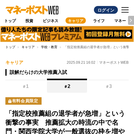
ログイン
トップ
投資
ビジネス
キャリア
ライフ
マネー
トップ
キャリア
学校・教育
「指定校推薦組の退学者が急増」という衝撃の
キャリア
2025.09.21 16:02
マネーポストWEB
誤解だらけの大学推薦入試
1
2
3
＃
＃
＃
有料会員限定
「指定校推薦組の退学者が急増」という
衝撃の事実 推薦拡大の時流の中で名
門・関西学院大学が一般選抜の枠を増や