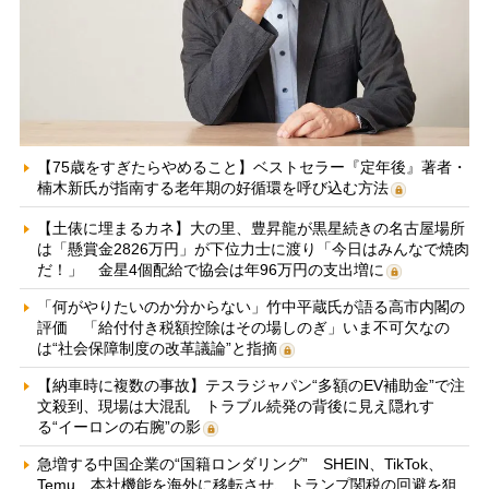
【75歳をすぎたらやめること】ベストセラー『定年後』著者・
楠木新氏が指南する老年期の好循環を呼び込む方法
【土俵に埋まるカネ】大の里、豊昇龍が黒星続きの名古屋場所
は「懸賞金2826万円」が下位力士に渡り「今日はみんなで焼肉
だ！」 金星4個配給で協会は年96万円の支出増に
「何がやりたいのか分からない」竹中平蔵氏が語る高市内閣の
評価 「給付付き税額控除はその場しのぎ」いま不可欠なの
は“社会保障制度の改革議論”と指摘
【納車時に複数の事故】テスラジャパン“多額のEV補助金”で注
文殺到、現場は大混乱 トラブル続発の背後に見え隠れす
る“イーロンの右腕”の影
急増する中国企業の“国籍ロンダリング” SHEIN、TikTok、
Temu…本社機能を海外に移転させ、トランプ関税の回避を狙