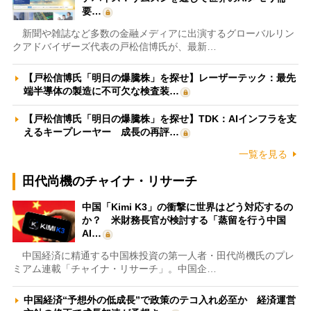
要…
新聞や雑誌など多数の金融メディアに出演するグローバルリン
クアドバイザーズ代表の戸松信博氏が、最新…
【戸松信博氏「明日の爆騰株」を探せ】レーザーテック：最先
端半導体の製造に不可欠な検査装…
【戸松信博氏「明日の爆騰株」を探せ】TDK：AIインフラを支
えるキープレーヤー 成長の再評…
一覧を見る
田代尚機のチャイナ・リサーチ
中国「Kimi K3」の衝撃に世界はどう対応するの
か？ 米財務長官が検討する「蒸留を行う中国
AI…
中国経済に精通する中国株投資の第一人者・田代尚機氏のプレ
ミアム連載「チャイナ・リサーチ」。中国企…
中国経済“予想外の低成長”で政策のテコ入れ必至か 経済運営