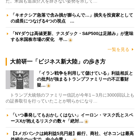
た。米国も追加介入を辞さない姿勢を示して…
「キオクシア急落で含み損が膨らんで…」損失を投資家として
の成長につなげる4つの視点 …
「NYダウは高値更新、ナスダック・S&P500は足踏み」が意味
する米国株市場の変化 半…
一覧を見る
大前研一「ビジネス新大陸」の歩き方
「イラン戦争を利用して儲けている」利益相反と
の批判が強まるトランプファミリーの不正蓄財
疑…
トランプ大統領のファミリー信託が今年1～3月に3000回以上も
の証券取引を行っていたことが明らかになり…
「いつ暴発してもおかしくはない」イーロン・マスク氏とスペ
ースXが抱えるリスクの数々「絶対…
【3メガバンクは純利益5兆円超】銀行、商社、ゼネコンは最高
益続出の一方で、中小企業・…