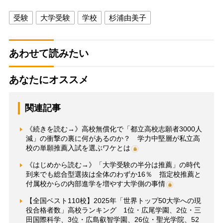
受験
大学受験
学校
杉浦由美子
あわせて読みたい
あなたにオススメ
関連記事
《続きを読む→》高校無償化で「都立高校志願者3000人
減」の衝撃の裏に何があるのか？ 学力中堅層が私立高
校の単願推薦入試を選ぶワケとは
《はじめから読む→》「大学受験の半分は推薦」の時代
到来でも総合型選抜は全体のわずか16％ 指定校推薦と
付属校からの内部進学を増やす大学側の事情
【全国ベスト110校】2025年「世界トップ50大学への現
役合格者数」高校ランキング 1位・広尾学園、2位・三
田国際科学、3位・広島叡智学園、26位・聖光学院、52