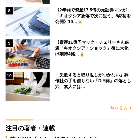
《2年弱で資産17.5倍の元証券マンが
8
「キオクシア急落で次に狙う」5銘柄を
公開》10…
【資産11億円マック・チェリーさん厳
9
選「キオクシア・ショック」後に大化
け期待4銘…
「失敗すると取り返しがつかない」葬
10
儀社の手を借りない「DIY葬」の落とし
穴 素人には…
一覧を見る
注目の著者・連載