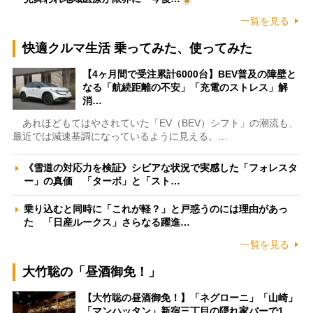
一覧を見る
快適クルマ生活 乗ってみた、使ってみた
【4ヶ月間で受注累計6000台】BEV普及の障壁と
なる「航続距離の不安」「充電のストレス」解
消…
あれほどもてはやされていた「EV（BEV）シフト」の潮流も、
最近では減速基調になっているように見える。…
《雪道の対応力を検証》シビアな状況で実感した「フォレスタ
ー」の真価 「ターボ」と「スト…
乗り込むと同時に「これが軽？」と戸惑うのには理由があっ
た 「日産ルークス」さらなる躍進…
一覧を見る
大竹聡の「昼酒御免！」
【大竹聡の昼酒御免！】「ネグローニ」「山崎」
「マンハッタン」新宿三丁目の隠れ家バーで1…