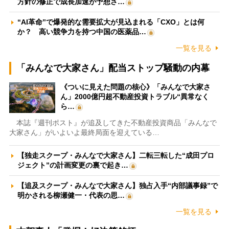
方針の修正で成長加速が予想さ…
“AI革命”で爆発的な需要拡大が見込まれる「CXO」とは何
か？ 高い競争力を持つ中国の医薬品…
一覧を見る
「みんなで大家さん」配当ストップ騒動の内幕
《ついに見えた問題の核心》「みんなで大家さ
ん」2000億円超不動産投資トラブル“異常なく
ら…
本誌『週刊ポスト』が追及してきた不動産投資商品「みんなで
大家さん」がいよいよ最終局面を迎えている…
【独走スクープ・みんなで大家さん】二転三転した“成田プロ
ジェクト”の計画変更の裏で起き…
【追及スクープ・みんなで大家さん】独占入手“内部議事録”で
明かされる柳瀬健一・代表の思…
一覧を見る