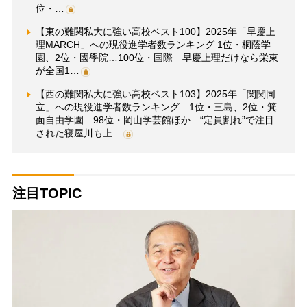
位・…
【東の難関私大に強い高校ベスト100】2025年「早慶上
理MARCH」への現役進学者数ランキング 1位・桐蔭学
園、2位・國學院…100位・国際 早慶上理だけなら栄東
が全国1…
【西の難関私大に強い高校ベスト103】2025年「関関同
立」への現役進学者数ランキング 1位・三島、2位・箕
面自由学園…98位・岡山学芸館ほか “定員割れ”で注目
された寝屋川も上…
注目TOPIC