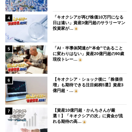
「キオクシアが再び株価10万円になる
4
日は遠い」資産3億円超のサラリーマン
投資家が…
「AI・半導体関連が“本命”であること
5
に変わりはない」資産20億円超の90歳
現役トレー…
【キオクシア・ショック後に「株価倍
6
増」も期待できる注目銘柄5選】資産3
億円超・…
【資産10億円超・かんちさんが厳
7
選！】「キオクシアの次」に資金が流
れる期待の高…