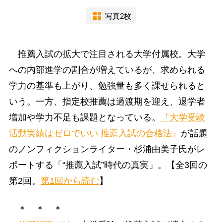
写真2枚
推薦入試の拡大で注目される大学付属校。大学
への内部進学の割合が増えているが、求められる
学力の基準も上がり、勉強量も多く課せられると
いう。一方、指定校推薦は過渡期を迎え、退学者
増加や学力不足も課題となっている。
『大学受験
活動実績はゼロでいい 推薦入試の合格法』
が話題
のノンフィクションライター・杉浦由美子氏がレ
ポートする「“推薦入試”時代の真実」。【全3回の
第2回。
第1回から読む
】
＊ ＊ ＊