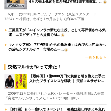
6月の売上低迷を吹き飛ばす第1四半期決算、…
6月3日に8330円をつけたワークマン（東証スタンダード・
7564）の株価は、わずか1カ月あまりで約34％下落…
三菱重工が「AIインフラの新たな主役」として再評価される気
運 エヌビディアとの提携でAI…
キオクシアHD「7万円割れからの急反発」は再びの上昇局面へ
の反転シグナルか？ 市場のムー…
一覧を見る
突然マルサがやって来た！
【最終回】1億6000万円の負債と引き換えに手に
入れたプライスレスな経験 ｜ 突然マルサがや…
2009年12月に発行された元FXトレーダー・磯貝清明氏の著書
『突然マルサがやって来た！～FXで10億円稼い…
【第9回】もう一度FXでリベンジ！ 種銭は差し押さえを免れ