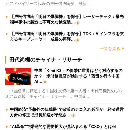
クアドバイザーズ代表の戸松信博氏が、最新…
【戸松信博氏「明日の爆騰株」を探せ】レーザーテック：最先
端半導体の製造に不可欠な検査装…
【戸松信博氏「明日の爆騰株」を探せ】TDK：AIインフラを支
えるキープレーヤー 成長の再評…
一覧を見る
田代尚機のチャイナ・リサーチ
中国「Kimi K3」の衝撃に世界はどう対応するの
か？ 米財務長官が検討する「蒸留を行う中国
AI…
中国経済に精通する中国株投資の第一人者・田代尚機氏のプレ
ミアム連載「チャイナ・リサーチ」。中国企…
中国経済“予想外の低成長”で政策のテコ入れ必至か 経済運営
方針の修正で成長加速が予想さ…
“AI革命”で爆発的な需要拡大が見込まれる「CXO」とは何