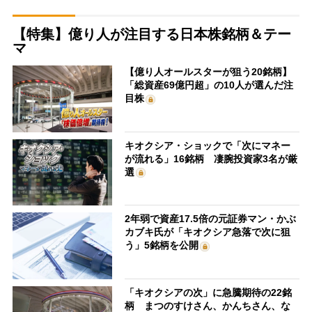
【特集】億り人が注目する日本株銘柄＆テー
マ
【億り人オールスターが狙う20銘柄】
「総資産69億円超」の10人が選んだ注
目株
キオクシア・ショックで「次にマネー
が流れる」16銘柄 凄腕投資家3名が厳
選
2年弱で資産17.5倍の元証券マン・かぶ
カブキ氏が「キオクシア急落で次に狙
う」5銘柄を公開
「キオクシアの次」に急騰期待の22銘
柄 まつのすけさん、かんちさん、な