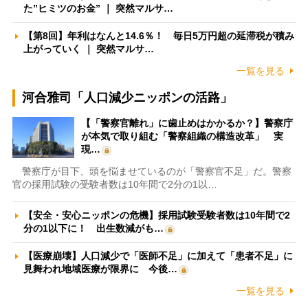
た”ヒミツのお金” ｜ 突然マルサ…
【第8回】年利はなんと14.6％！ 毎日5万円超の延滞税が積み
上がっていく ｜ 突然マルサ…
一覧を見る
河合雅司「人口減少ニッポンの活路」
【「警察官離れ」に歯止めはかかるか？】警察庁
が本気で取り組む「警察組織の構造改革」 実
現…
警察庁が目下、頭を悩ませているのが「警察官不足」だ。警察
官の採用試験の受験者数は10年間で2分の1以…
【安全・安心ニッポンの危機】採用試験受験者数は10年間で2
分の1以下に！ 出生数減がも…
【医療崩壊】人口減少で「医師不足」に加えて「患者不足」に
見舞われ地域医療が限界に 今後…
一覧を見る