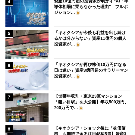
資産10億円超の投資家が明かす“AI・半
4
導体相場に乗らなかった理由” フルポ
ジション…
「キオクシアが今後も利益を出し続け
5
るかは分からない」資産11億円の個人
投資家が…
「キオクシアが再び株価10万円になる
6
日は遠い」資産3億円超のサラリーマン
投資家が…
【世帯年収別・東京23区マンション
7
「狙い目駅」を大公開】年収500万円、
700万円で…
【キオクシア・ショック後に「株価倍
8
増」も期待できる注目銘柄5選】資産3