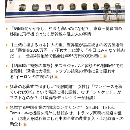
「約5時間かかるし、料金も高いのになぜ？」東京～博多間の
移動に飛行機ではなく新幹線を選ぶ人の事情
【土俵に埋まるカネ】大の里、豊昇龍が黒星続きの名古屋場所
は「懸賞金2826万円」が下位力士に渡り「今日はみんなで焼肉
だ！」 金星4個配給で協会は年96万円の支出増に
【納車時に複数の事故】テスラジャパン“多額のEV補助金”で注
文殺到、現場は大混乱 トラブル続発の背後に見え隠れす
る“イーロンの右腕”の影
猛暑のお葬式で悩ましい“喪服問題” 女性は「ワンピースを着
ていけばOK」という俗説に潜む誤解、なぜ「ジャケット」が
マストなのか？《1級葬祭ディレクターが解説》
急増する中国企業の“国籍ロンダリング” SHEIN、TikTok、
Temu…本社機能を海外に移転させ、トランプ関税の回避を狙
う 現地人を隠れ蓑にした中国企業の農業参入・土地取得への
懸念も