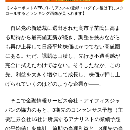
【マネーポストWEBプレミアムへの登録・ログイン後は下にスク
ロールするとランキング画像が見られます】
自民党の新総裁に選出された高市早苗氏に高ま
る期待から最高値更新が続き、調整を挟みながら
も再び上昇して日経平均株価はかつてない高値圏
にある。ただ、課題は山積し、先行き不透明感が
完全に拭えたわけではない。そうしたなか、この
先、利益を大きく増やして成長し、株価が押し上
げられていくのはどのような企業か――。
そこで金融情報サービス会社・アイフィスジャ
パンの協力のもと、3期先のコンセンサス予想（主
要証券会社16社に所属するアナリストの業績予想
の平均値）を集計。前期の当期利益と、3期先の当