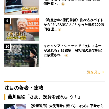
億円超・…
《利益は年5億円前後》住み込みバイト
9
から“ギガ大家さん”となった資産200億
円税理…
キオクシア・ショックで「次にマネー
10
が流れる」16銘柄 AI相場の裏で割安
に放置され…
一覧を見る
注目の著者・連載
藤川里絵「さあ、投資を始めよう！」
【資産運用】大災害時に慌てないために平時から