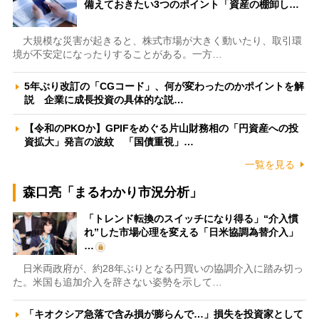
備えておきたい3つのポイント「資産の棚卸し…
大規模な災害が起きると、株式市場が大きく動いたり、取引環
境が不安定になったりすることがある。一方…
5年ぶり改訂の「CGコード」、何が変わったのかポイントを解
説 企業に成長投資の具体的な説…
【令和のPKOか】GPIFをめぐる片山財務相の「円資産への投
資拡大」発言の波紋 「国債重視」…
一覧を見る
森口亮「まるわかり市況分析」
「トレンド転換のスイッチになり得る」“介入慣
れ”した市場心理を変える「日米協調為替介入」
…
日米両政府が、約28年ぶりとなる円買いの協調介入に踏み切っ
た。米国も追加介入を辞さない姿勢を示して…
「キオクシア急落で含み損が膨らんで…」損失を投資家として