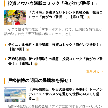
投資ノウハウ満載コミック「俺がカブ番長！」
「売り時」を逃さないトレンド見極め術 投資コ
ミック「俺がカブ番長！」【第11回】
かつて投資情報雑誌「マネーポスト」にて、圧倒的な情報量が
詰め込まれた「天下無敵の株コミック」とし…
テクニカル分析・集中講義 投資コミック「俺がカブ番長！」
【第10回】
不透明相場に勝つ信用取引の極意 投資コミック「俺がカブ番
長！」【第9回】
一覧を見る
戸松信博の明日の爆騰株を探せ！
【戸松信博氏「明日の爆騰株」を探せ】トーメン
デバイス：サムスンを通じて世界のAIメモリ需
要…
新聞や雑誌など多数の金融メディアに出演するグローバルリン