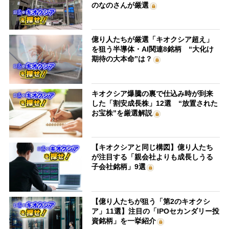
のなのさんが厳選
億り人たちが厳選「キオクシア超え」
を狙う半導体・AI関連8銘柄 “大化け
期待の大本命”は？
キオクシア爆騰の裏で仕込み時が到来
した「割安成長株」12選 “放置された
お宝株”を厳選解説
【キオクシアと同じ構図】億り人たち
が注目する「親会社よりも成長しうる
子会社銘柄」9選
【億り人たちが狙う「第2のキオクシ
ア」11選】注目の「IPOセカンダリー投
資銘柄」を一挙紹介