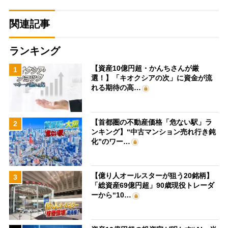
関連記事
ランキング
【資産10億円超・かんちさんが厳
1
選！】「キオクシアの次」に資金が流
れる期待の高…
【首都圏の不動産価格「危ない駅」ラ
2
ンキング】“中古マンション売れ行き鈍
化”のワー…
【億り人オールスターが狙う20銘柄】
3
「総資産69億円超」90歳現役トレーダ
ーから“10…