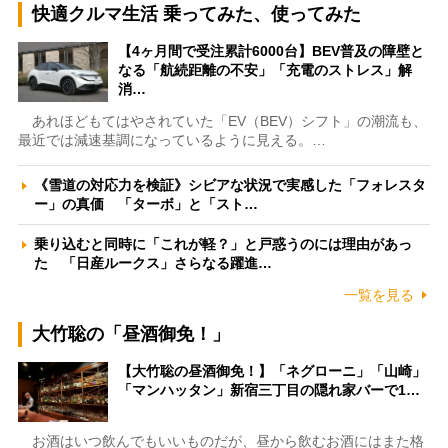
快適クルマ生活 乗ってみた、使ってみた
【4ヶ月間で受注累計6000台】BEV普及の障壁と
なる「航続距離の不安」「充電のストレス」解
消…
あれほどもてはやされていた「EV（BEV）シフト」の潮流も、
最近では減速基調になっているように見える。…
《雪道の対応力を検証》シビアな状況で実感した「フォレスタ
ー」の真価 「ターボ」と「スト…
乗り込むと同時に「これが軽？」と戸惑うのには理由があっ
た 「日産ルークス」さらなる躍進…
一覧を見る
大竹聡の「昼酒御免！」
【大竹聡の昼酒御免！】「ネグローニ」「山崎」
「マンハッタン」新宿三丁目の隠れ家バーで1…
お酒はいつ飲んでもいいものだが、昼から飲むお酒にはまた格