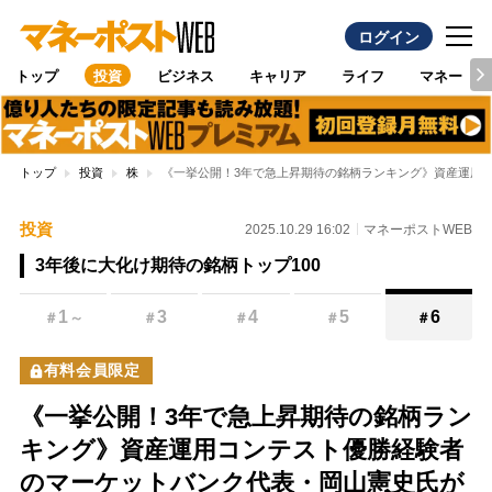
ログイン
トップ
投資
ビジネス
キャリア
ライフ
マネー
トップ
投資
株
《一挙公開！3年で急上昇期待の銘柄ランキング》資産運用コ
投資
2025.10.29 16:02
マネーポストWEB
3年後に大化け期待の銘柄トップ100
1
3
4
5
6
＃
～
＃
＃
＃
＃
有料会員限定
《一挙公開！3年で急上昇期待の銘柄ラン
キング》資産運用コンテスト優勝経験者
のマーケットバンク代表・岡山憲史氏が