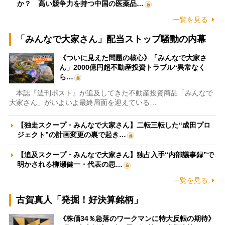
か？ 高い競争力を持つ中国の医薬品…
一覧を見る
「みんなで大家さん」配当ストップ騒動の内幕
《ついに見えた問題の核心》「みんなで大家さ
ん」2000億円超不動産投資トラブル“異常なく
ら…
本誌『週刊ポスト』が追及してきた不動産投資商品「みんなで
大家さん」がいよいよ最終局面を迎えている…
【独走スクープ・みんなで大家さん】二転三転した“成田プロ
ジェクト”の計画変更の裏で起き…
【追及スクープ・みんなで大家さん】独占入手“内部議事録”で
明かされる柳瀬健一・代表の思…
一覧を見る
古賀真人「発掘！好決算銘柄」
《株価34％急落のワークマンに特大反転の期待》