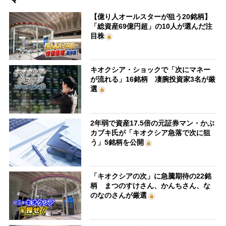
【億り人オールスターが狙う20銘柄】
「総資産69億円超」の10人が選んだ注
目株
キオクシア・ショックで「次にマネー
が流れる」16銘柄 凄腕投資家3名が厳
選
2年弱で資産17.5倍の元証券マン・かぶ
カブキ氏が「キオクシア急落で次に狙
う」5銘柄を公開
「キオクシアの次」に急騰期待の22銘
柄 まつのすけさん、かんちさん、な
のなのさんが厳選