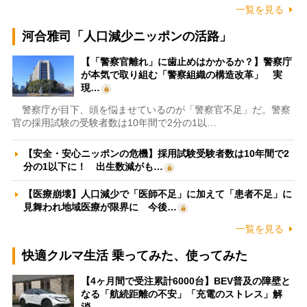
一覧を見る
河合雅司「人口減少ニッポンの活路」
【「警察官離れ」に歯止めはかかるか？】警察庁
が本気で取り組む「警察組織の構造改革」 実
現…
警察庁が目下、頭を悩ませているのが「警察官不足」だ。警察
官の採用試験の受験者数は10年間で2分の1以…
【安全・安心ニッポンの危機】採用試験受験者数は10年間で2
分の1以下に！ 出生数減がも…
【医療崩壊】人口減少で「医師不足」に加えて「患者不足」に
見舞われ地域医療が限界に 今後…
一覧を見る
快適クルマ生活 乗ってみた、使ってみた
【4ヶ月間で受注累計6000台】BEV普及の障壁と
なる「航続距離の不安」「充電のストレス」解