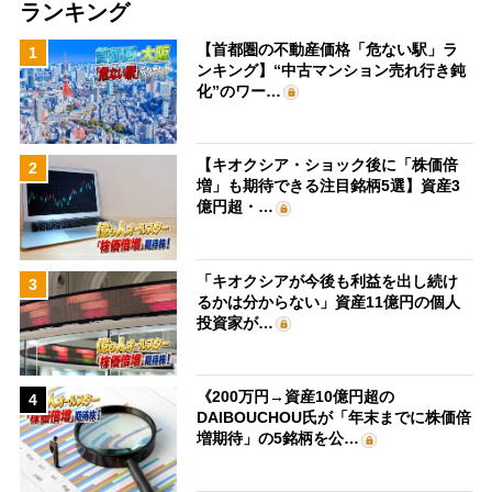
ランキング
【首都圏の不動産価格「危ない駅」ラ
1
ンキング】“中古マンション売れ行き鈍
化”のワー…
【キオクシア・ショック後に「株価倍
2
増」も期待できる注目銘柄5選】資産3
億円超・…
「キオクシアが今後も利益を出し続け
3
るかは分からない」資産11億円の個人
投資家が…
《200万円→資産10億円超の
4
DAIBOUCHOU氏が「年末までに株価倍
増期待」の5銘柄を公…