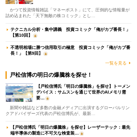
かつて投資情報雑誌「マネーポスト」にて、圧倒的な情報量が
詰め込まれた「天下無敵の株コミック」とし…
テクニカル分析・集中講義 投資コミック「俺がカブ番長！」
【第10回】
不透明相場に勝つ信用取引の極意 投資コミック「俺がカブ番
長！」【第9回】
一覧を見る
戸松信博の明日の爆騰株を探せ！
【戸松信博氏「明日の爆騰株」を探せ】トーメン
デバイス：サムスンを通じて世界のAIメモリ需
要…
新聞や雑誌など多数の金融メディアに出演するグローバルリン
クアドバイザーズ代表の戸松信博氏が、最新…
【戸松信博氏「明日の爆騰株」を探せ】レーザーテック：最先
端半導体の製造に不可欠な検査装…