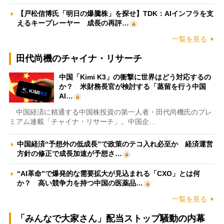
【戸松信博氏「明日の爆騰株」を探せ】TDK：AIインフラを支
えるキープレーヤー 成長の再評…
一覧を見る
田代尚機のチャイナ・リサーチ
中国「Kimi K3」の衝撃に世界はどう対応するの
か？ 米財務長官が検討する「蒸留を行う中国
AI…
中国経済に精通する中国株投資の第一人者・田代尚機氏のプレ
ミアム連載「チャイナ・リサーチ」。中国企…
中国経済“予想外の低成長”で政策のテコ入れ必至か 経済運営
方針の修正で成長加速が予想さ…
“AI革命”で爆発的な需要拡大が見込まれる「CXO」とは何
か？ 高い競争力を持つ中国の医薬品…
一覧を見る
「みんなで大家さん」配当ストップ騒動の内幕