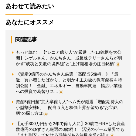
あわせて読みたい
あなたにオススメ
関連記事
もっと読む→【“シニア億り人”が厳選した13銘柄を大公
開】シゲルさん、かんちさん、成長株テリーさんらが明
かす“成功と失敗の境界線”と“上げ潮相場の注目銘柄”
《資産9億円のかんちさん厳選「高配当5銘柄」》「最
近、買い増したばかり」と明かす主力級の保有銘柄を特
別公開！ 金融、エネルギー、自動車関連…幅広い業種
への投資で為替リス…
資産5億円超“京大卒億り人”ヘム氏が厳選「増配期待大の
小型割安株5」 配当収入と株価上昇が望める“お宝銘
柄”の探し方は
【元手300万円から2年で億り人に】30歳でFIREした資産
数億円のゆずさん厳選の3銘柄！ 活況のゲーム業界でも
「まだ割安」で化ける期待がある注目企業が続々