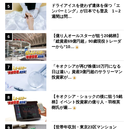
ドライアイスを使わず遺体を保つ「エ
5
ンバーミング」が日本でも普及 1～2
週間は問…
【億り人オールスターが狙う20銘柄】
6
「総資産69億円超」90歳現役トレーダ
ーから“10…
「キオクシアが再び株価10万円になる
7
日は遠い」資産3億円超のサラリーマン
投資家が…
【キオクシア・ショックの後に狙う5銘
8
柄】イベント投資家の億り人・羽根英
樹氏が厳…
【世帯年収別・東京23区マンション
9