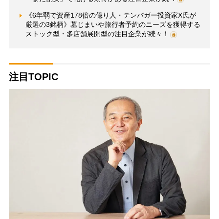
《6年弱で資産178倍の億り人・テンバガー投資家X氏が
厳選の3銘柄》墓じまいや旅行者予約のニーズを獲得する
ストック型・多店舗展開型の注目企業が続々！
注目TOPIC