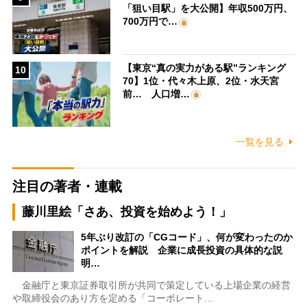
「狙い目駅」を大公開】年収500万円、
700万円で…
【東京“真の実力がある駅”ランキング
10
70】1位・代々木上原、2位・水天宮
前… 人口増…
一覧を見る
注目の著者・連載
藤川里絵「さあ、投資を始めよう！」
5年ぶり改訂の「CGコード」、何が変わったのか
ポイントを解説 企業に成長投資の具体的な説
明…
金融庁と東京証券取引所が共同で策定している上場企業の経営
や取締役会のあり方を定める「コーポレート…