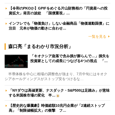
【令和のPKOか】GPIFをめぐる片山財務相の「円資産への投
資拡大」発言の波紋 「国債重視」…
インフレでも「物価負け」しない金融商品「物価連動国債」に
注目 元本が物価の動きに合わせ…
一覧を見る
森口亮「まるわかり市況分析」
「キオクシア急落で含み損が膨らんで…」損失を
投資家としての成長につなげる4つの視点 「…
半導体株を中心に相場の調整色が強まり、7月中旬にはキオク
シアホールディングスがストップ安をつけるな…
「NYダウは高値更新、ナスダック・S&P500は足踏み」が意味
する米国株市場の変化 半…
【歴史的な爆騰劇】時価総額10兆円企業が「2連続ストップ
高」「制限値幅拡大」の衝撃 フ…