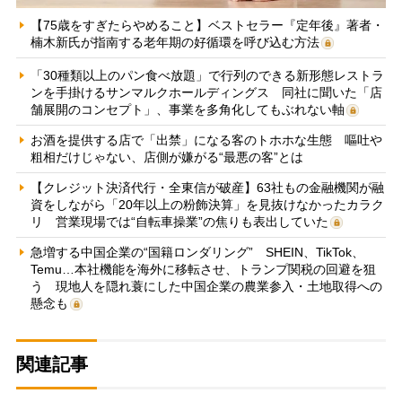
【75歳をすぎたらやめること】ベストセラー『定年後』著者・
楠木新氏が指南する老年期の好循環を呼び込む方法
「30種類以上のパン食べ放題」で行列のできる新形態レストラ
ンを手掛けるサンマルクホールディングス 同社に聞いた「店
舗展開のコンセプト」、事業を多角化してもぶれない軸
お酒を提供する店で「出禁」になる客のトホホな生態 嘔吐や
粗相だけじゃない、店側が嫌がる“最悪の客”とは
【クレジット決済代行・全東信が破産】63社もの金融機関が融
資をしながら「20年以上の粉飾決算」を見抜けなかったカラク
リ 営業現場では“自転車操業”の焦りも表出していた
急増する中国企業の“国籍ロンダリング” SHEIN、TikTok、
Temu…本社機能を海外に移転させ、トランプ関税の回避を狙
う 現地人を隠れ蓑にした中国企業の農業参入・土地取得への
懸念も
関連記事