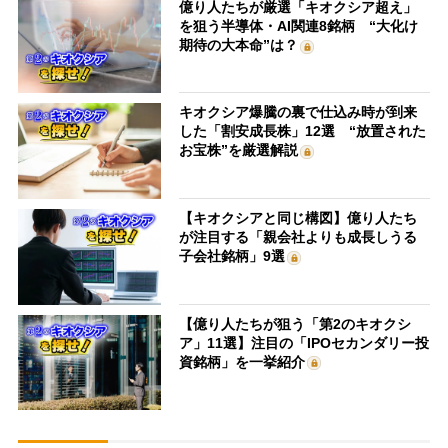
億り人たちが厳選「キオクシア超え」
を狙う半導体・AI関連8銘柄 “大化け
期待の大本命”は？
キオクシア爆騰の裏で仕込み時が到来
した「割安成長株」12選 “放置された
お宝株”を厳選解説
【キオクシアと同じ構図】億り人たち
が注目する「親会社よりも成長しうる
子会社銘柄」9選
【億り人たちが狙う「第2のキオクシ
ア」11選】注目の「IPOセカンダリー投
資銘柄」を一挙紹介