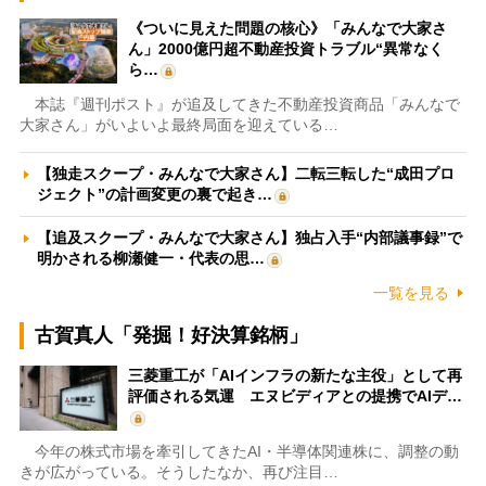
《ついに見えた問題の核心》「みんなで大家さ
ん」2000億円超不動産投資トラブル“異常なく
ら…
本誌『週刊ポスト』が追及してきた不動産投資商品「みんなで
大家さん」がいよいよ最終局面を迎えている…
【独走スクープ・みんなで大家さん】二転三転した“成田プロ
ジェクト”の計画変更の裏で起き…
【追及スクープ・みんなで大家さん】独占入手“内部議事録”で
明かされる柳瀬健一・代表の思…
一覧を見る
古賀真人「発掘！好決算銘柄」
三菱重工が「AIインフラの新たな主役」として再
評価される気運 エヌビディアとの提携でAIデ…
今年の株式市場を牽引してきたAI・半導体関連株に、調整の動
きが広がっている。そうしたなか、再び注目…