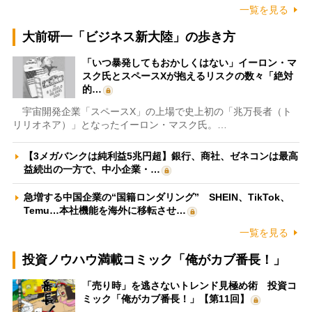
一覧を見る
大前研一「ビジネス新大陸」の歩き方
「いつ暴発してもおかしくはない」イーロン・マ
スク氏とスペースXが抱えるリスクの数々「絶対
的…
宇宙開発企業「スペースX」の上場で史上初の「兆万長者（ト
リリオネア）」となったイーロン・マスク氏。…
【3メガバンクは純利益5兆円超】銀行、商社、ゼネコンは最高
益続出の一方で、中小企業・…
急増する中国企業の“国籍ロンダリング” SHEIN、TikTok、
Temu…本社機能を海外に移転させ…
一覧を見る
投資ノウハウ満載コミック「俺がカブ番長！」
「売り時」を逃さないトレンド見極め術 投資コ
ミック「俺がカブ番長！」【第11回】