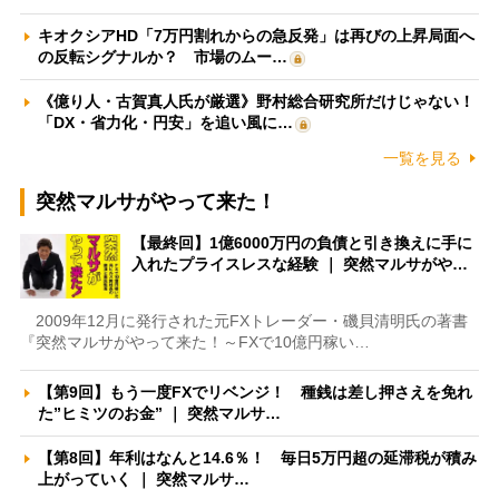
キオクシアHD「7万円割れからの急反発」は再びの上昇局面へ
の反転シグナルか？ 市場のムー…
《億り人・古賀真人氏が厳選》野村総合研究所だけじゃない！
「DX・省力化・円安」を追い風に…
一覧を見る
突然マルサがやって来た！
【最終回】1億6000万円の負債と引き換えに手に
入れたプライスレスな経験 ｜ 突然マルサがや…
2009年12月に発行された元FXトレーダー・磯貝清明氏の著書
『突然マルサがやって来た！～FXで10億円稼い…
【第9回】もう一度FXでリベンジ！ 種銭は差し押さえを免れ
た”ヒミツのお金” ｜ 突然マルサ…
【第8回】年利はなんと14.6％！ 毎日5万円超の延滞税が積み
上がっていく ｜ 突然マルサ…