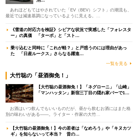
消…
あれほどもてはやされていた「EV（BEV）シフト」の潮流も、
最近では減速基調になっているように見える。…
《雪道の対応力を検証》シビアな状況で実感した「フォレスタ
ー」の真価 「ターボ」と「スト…
乗り込むと同時に「これが軽？」と戸惑うのには理由があっ
た 「日産ルークス」さらなる躍進…
一覧を見る
大竹聡の「昼酒御免！」
【大竹聡の昼酒御免！】「ネグローニ」「山崎」
「マンハッタン」新宿三丁目の隠れ家バーで1…
お酒はいつ飲んでもいいものだが、昼から飲むお酒にはまた格
別の味わいがある――。ライター・作家の大竹…
【大竹聡の昼酒御免！】今の若者は「なめろう」や「キヌカツ
ギ」を知らないって本当？ 昔の…