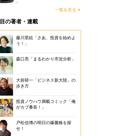
一覧を見る
目の著者・連載
藤川里絵「さあ、投資を始めよ
う！」
森口亮「まるわかり市況分析」
大前研一「ビジネス新大陸」の
歩き方
投資ノウハウ満載コミック「俺
がカブ番長！」
戸松信博の明日の爆騰株を探
せ！