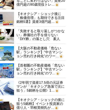
ることに変わりはない」資産20
億円超の90歳現役トレ…
【キオクシア・ショック後に
「株価倍増」も期待できる注目
銘柄5選】資産3億円超…
「失敗すると取り返しがつかな
い」葬儀社の手を借りない
「DIY葬」の落とし穴 素人
に…
【大阪の不動産価格「危ない
駅」ランキング】“中古マンシ
ョン売れ行き鈍化”のワー…
【首都圏の不動産価格「危ない
駅」ランキング】“中古マンシ
ョン売れ行き鈍化”のワ…
《2年弱で資産17.5倍の元証券
マンが「キオクシア急落で次に
狙う」5銘柄を公開》1…
【キオクシア・ショックの後に
狙う5銘柄】イベント投資家の
億り人・羽根英樹氏が…