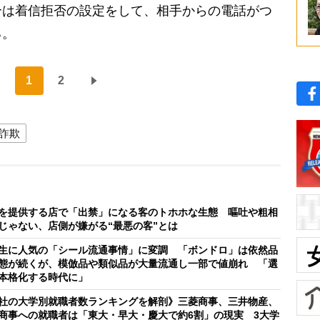
合は着信拒否の設定をして、相手からの電話がつ
る。
1
2
詐欺
を提供する店で「出禁」になる客のトホホな生態 嘔吐や粗相
じゃない、店側が嫌がる“最悪の客”とは
生に人気の「シール流通事情」に変調 「ボンドロ」は依然品
態が続くが、模倣品や類似品が大量流通し一部で値崩れ 「選
本格化する時代に」
社の大学別就職者数ランキングを解剖》三菱商事、三井物産、
商事への就職者は「東大・早大・慶大で約6割」の現実 3大学