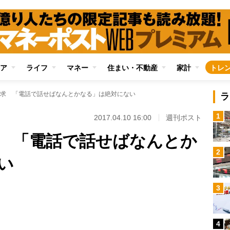
ア
ライフ
マネー
住まい・不動産
家計
トレ
求 「電話で話せばなんとかなる」は絶対にない
ラ
1
2017.04.10 16:00
週刊ポスト
 「電話で話せばなんとか
2
い
Loaded
:
3
96.70%
/
4