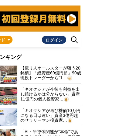
ンド
ログイン
ンキング
【億り人オールスターが狙う20
銘柄】「総資産69億円超」90歳
現役トレーダーから“1…
「キオクシアが今後も利益を出
し続けるかは分からない」資産
11億円の個人投資家…
「キオクシアが再び株価10万円
になる日は遠い」資産3億円超
のサラリーマン投資家…
「AI・半導体関連が“本命”であ