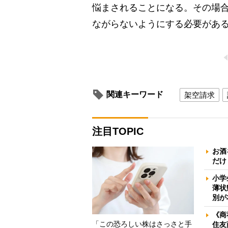
悩まされることになる。その場
ながらないようにする必要があ
関連キーワード
架空請求
注目TOPIC
お酒
だけ
小学
薄状
別が
《商
「この恐ろしい株はさっさと手
住友