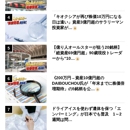
「キオクシアが再び株価10万円になる
4
日は遠い」資産3億円超のサラリーマン
投資家が…
【億り人オールスターが狙う20銘柄】
5
「総資産69億円超」90歳現役トレーダ
ーから“10…
《200万円→資産10億円超の
6
DAIBOUCHOU氏が「年末までに株価倍
増期待」の5銘柄を公…
ドライアイスを使わず遺体を保つ「エ
7
ンバーミング」が日本でも普及 1～2
週間は問…