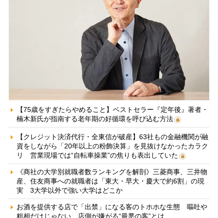
【75歳をすぎたらやめること】ベストセラー『定年後』著者・
楠木新氏が指南する老年期の好循環を呼び込む方法
【クレジット決済代行・全東信が破産】63社もの金融機関が融
資をしながら「20年以上の粉飾決算」を見抜けなかったカラク
リ 営業現場では“自転車操業”の焦りも表出していた
《商社の大学別就職者数ランキングを解剖》三菱商事、三井物
産、住友商事への就職者は「東大・早大・慶大で約6割」の現
実 3大学以外で強い大学はどこか
お酒を提供する店で「出禁」になる客のトホホな生態 嘔吐や
粗相だけじゃない、店側が嫌がる“最悪の客”とは