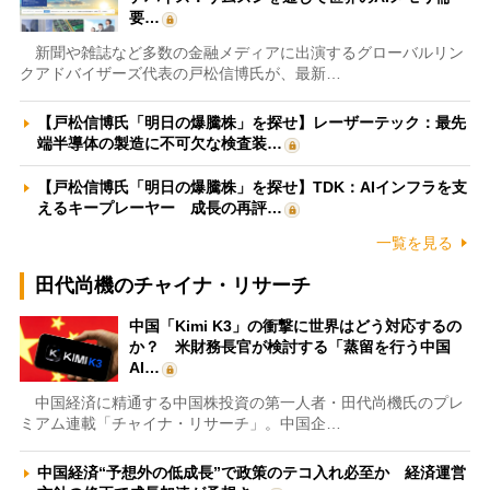
要…
新聞や雑誌など多数の金融メディアに出演するグローバルリン
クアドバイザーズ代表の戸松信博氏が、最新…
【戸松信博氏「明日の爆騰株」を探せ】レーザーテック：最先
端半導体の製造に不可欠な検査装…
【戸松信博氏「明日の爆騰株」を探せ】TDK：AIインフラを支
えるキープレーヤー 成長の再評…
一覧を見る
田代尚機のチャイナ・リサーチ
中国「Kimi K3」の衝撃に世界はどう対応するの
か？ 米財務長官が検討する「蒸留を行う中国
AI…
中国経済に精通する中国株投資の第一人者・田代尚機氏のプレ
ミアム連載「チャイナ・リサーチ」。中国企…
中国経済“予想外の低成長”で政策のテコ入れ必至か 経済運営