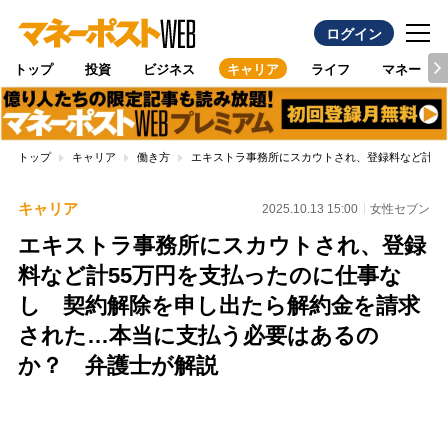
ログイン
トップ
投資
ビジネス
キャリア
ライフ
マネー
トップ
キャリア
働き方
エキストラ事務所にスカウトされ、登録料など計5
キャリア
2025.10.13 15:00
女性セブン
エキストラ事務所にスカウトされ、登録
料など計55万円を支払ったのに仕事な
し 契約解除を申し出たら解約金を請求
された…本当に支払う必要はあるの
か？ 弁護士が解説
Loaded
:
80.21%
/
Unmute