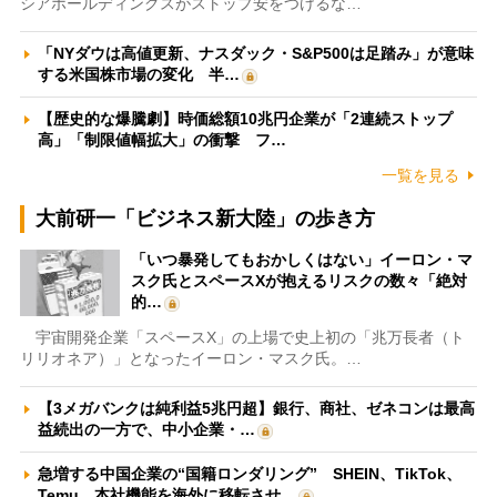
シアホールディングスがストップ安をつけるな…
「NYダウは高値更新、ナスダック・S&P500は足踏み」が意味
する米国株市場の変化 半…
【歴史的な爆騰劇】時価総額10兆円企業が「2連続ストップ
高」「制限値幅拡大」の衝撃 フ…
一覧を見る
大前研一「ビジネス新大陸」の歩き方
「いつ暴発してもおかしくはない」イーロン・マ
スク氏とスペースXが抱えるリスクの数々「絶対
的…
宇宙開発企業「スペースX」の上場で史上初の「兆万長者（ト
リリオネア）」となったイーロン・マスク氏。…
【3メガバンクは純利益5兆円超】銀行、商社、ゼネコンは最高
益続出の一方で、中小企業・…
急増する中国企業の“国籍ロンダリング” SHEIN、TikTok、
Temu…本社機能を海外に移転させ…