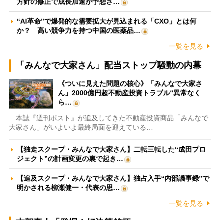
方針の修正で成長加速が予想さ…
“AI革命”で爆発的な需要拡大が見込まれる「CXO」とは何
か？ 高い競争力を持つ中国の医薬品…
一覧を見る
「みんなで大家さん」配当ストップ騒動の内幕
《ついに見えた問題の核心》「みんなで大家さ
ん」2000億円超不動産投資トラブル“異常なく
ら…
本誌『週刊ポスト』が追及してきた不動産投資商品「みんなで
大家さん」がいよいよ最終局面を迎えている…
【独走スクープ・みんなで大家さん】二転三転した“成田プロ
ジェクト”の計画変更の裏で起き…
【追及スクープ・みんなで大家さん】独占入手“内部議事録”で
明かされる柳瀬健一・代表の思…
一覧を見る