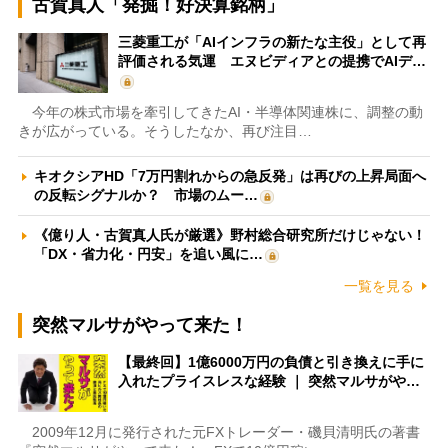
古賀真人「発掘！好決算銘柄」
三菱重工が「AIインフラの新たな主役」として再
評価される気運 エヌビディアとの提携でAIデ…
今年の株式市場を牽引してきたAI・半導体関連株に、調整の動
きが広がっている。そうしたなか、再び注目…
キオクシアHD「7万円割れからの急反発」は再びの上昇局面へ
の反転シグナルか？ 市場のムー…
《億り人・古賀真人氏が厳選》野村総合研究所だけじゃない！
「DX・省力化・円安」を追い風に…
一覧を見る
突然マルサがやって来た！
【最終回】1億6000万円の負債と引き換えに手に
入れたプライスレスな経験 ｜ 突然マルサがや…
2009年12月に発行された元FXトレーダー・磯貝清明氏の著書