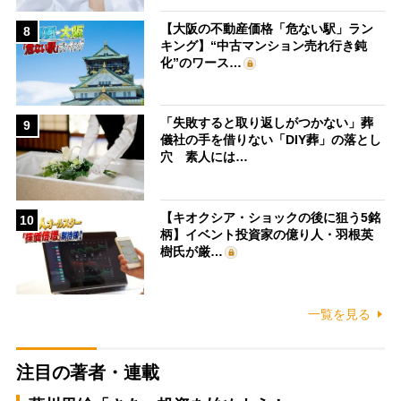
【大阪の不動産価格「危ない駅」ラン
8
キング】“中古マンション売れ行き鈍
化”のワース…
「失敗すると取り返しがつかない」葬
9
儀社の手を借りない「DIY葬」の落とし
穴 素人には…
【キオクシア・ショックの後に狙う5銘
10
柄】イベント投資家の億り人・羽根英
樹氏が厳…
一覧を見る
注目の著者・連載