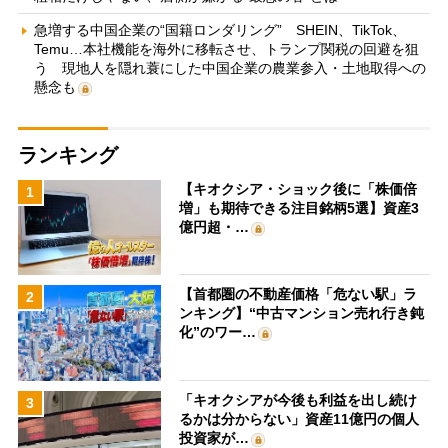
急増する中国企業の“国籍ロンダリング” SHEIN、TikTok、
Temu…本社機能を海外に移転させ、トランプ関税の回避を狙
う 現地人を隠れ蓑にした中国企業の農業参入・土地取得への
懸念も
ランキング
【キオクシア・ショック後に「株価倍
1
増」も期待できる注目銘柄5選】資産3
億円超・…
【首都圏の不動産価格「危ない駅」ラ
2
ンキング】“中古マンション売れ行き鈍
化”のワー…
「キオクシアが今後も利益を出し続け
3
るかは分からない」資産11億円の個人
投資家が…