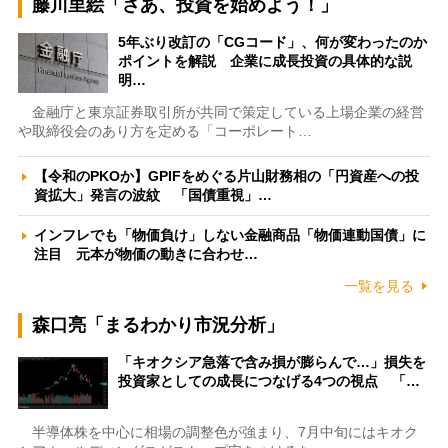
藤川里絵「さあ、投資を始めよう！」
5年ぶり改訂の「CGコード」、何が変わったのか
ポイントを解説 企業に成長投資の具体的な説
明…
金融庁と東京証券取引所が共同で策定している上場企業の経営
や取締役会のあり方を定める「コーポレート…
【令和のPKOか】GPIFをめぐる片山財務相の「円資産への投
資拡大」発言の波紋 「国債重視」…
インフレでも「物価負け」しない金融商品「物価連動国債」に
注目 元本が物価の動きに合わせ…
一覧を見る
森口亮「まるわかり市況分析」
「キオクシア急落で含み損が膨らんで…」損失を
投資家としての成長につなげる4つの視点 「…
半導体株を中心に相場の調整色が強まり、7月中旬にはキオク