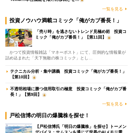
一覧を見る
投資ノウハウ満載コミック「俺がカブ番長！」
「売り時」を逃さないトレンド見極め術 投資コ
ミック「俺がカブ番長！」【第11回】
かつて投資情報雑誌「マネーポスト」にて、圧倒的な情報量が
詰め込まれた「天下無敵の株コミック」とし…
テクニカル分析・集中講義 投資コミック「俺がカブ番長！」
【第10回】
不透明相場に勝つ信用取引の極意 投資コミック「俺がカブ番
長！」【第9回】
一覧を見る
戸松信博の明日の爆騰株を探せ！
【戸松信博氏「明日の爆騰株」を探せ】トーメン
デバイス：サムスンを通じて世界のAIメモリ需