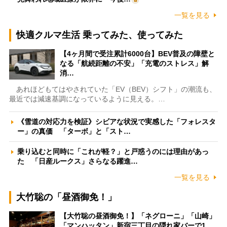
一覧を見る
快適クルマ生活 乗ってみた、使ってみた
【4ヶ月間で受注累計6000台】BEV普及の障壁と
なる「航続距離の不安」「充電のストレス」解
消…
あれほどもてはやされていた「EV（BEV）シフト」の潮流も、
最近では減速基調になっているように見える。…
《雪道の対応力を検証》シビアな状況で実感した「フォレスタ
ー」の真価 「ターボ」と「スト…
乗り込むと同時に「これが軽？」と戸惑うのには理由があっ
た 「日産ルークス」さらなる躍進…
一覧を見る
大竹聡の「昼酒御免！」
【大竹聡の昼酒御免！】「ネグローニ」「山崎」
「マンハッタン」新宿三丁目の隠れ家バーで1…