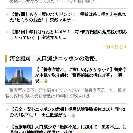
『突然マルサがやって来た！～FXで10億円稼い…
【第9回】もう一度FXでリベンジ！ 種銭は差し押さえを免れ
た”ヒミツのお金” ｜ 突然マルサ…
【第8回】年利はなんと14.6％！ 毎日5万円超の延滞税が積み
上がっていく ｜ 突然マルサ…
一覧を見る
河合雅司「人口減少ニッポンの活路」
【「警察官離れ」に歯止めはかかるか？】警察庁
が本気で取り組む「警察組織の構造改革」 実
現…
警察庁が目下、頭を悩ませているのが「警察官不足」だ。警察
官の採用試験の受験者数は10年間で2分の1以…
【安全・安心ニッポンの危機】採用試験受験者数は10年間で2
分の1以下に！ 出生数減がも…
【医療崩壊】人口減少で「医師不足」に加えて「患者不足」に
見舞われ地域医療が限界に 今後…