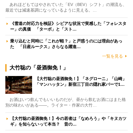
あれほどもてはやされていた「EV（BEV）シフト」の潮流も、
最近では減速基調になっているように見える。…
《雪道の対応力を検証》シビアな状況で実感した「フォレスタ
ー」の真価 「ターボ」と「スト…
乗り込むと同時に「これが軽？」と戸惑うのには理由があっ
た 「日産ルークス」さらなる躍進…
一覧を見る
大竹聡の「昼酒御免！」
【大竹聡の昼酒御免！】「ネグローニ」「山崎」
「マンハッタン」新宿三丁目の隠れ家バーで1…
お酒はいつ飲んでもいいものだが、昼から飲むお酒にはまた格
別の味わいがある――。ライター・作家の大竹…
【大竹聡の昼酒御免！】今の若者は「なめろう」や「キヌカツ
ギ」を知らないって本当？ 昔の…