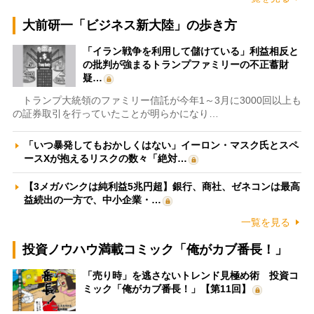
大前研一「ビジネス新大陸」の歩き方
「イラン戦争を利用して儲けている」利益相反と
の批判が強まるトランプファミリーの不正蓄財
疑…
トランプ大統領のファミリー信託が今年1～3月に3000回以上も
の証券取引を行っていたことが明らかになり…
「いつ暴発してもおかしくはない」イーロン・マスク氏とスペ
ースXが抱えるリスクの数々「絶対…
【3メガバンクは純利益5兆円超】銀行、商社、ゼネコンは最高
益続出の一方で、中小企業・…
一覧を見る
投資ノウハウ満載コミック「俺がカブ番長！」
「売り時」を逃さないトレンド見極め術 投資コ
ミック「俺がカブ番長！」【第11回】