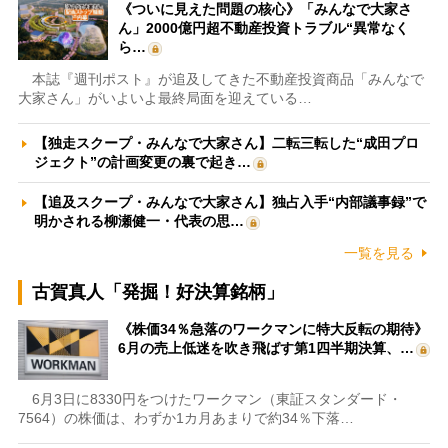
《ついに見えた問題の核心》「みんなで大家さ
ん」2000億円超不動産投資トラブル“異常なく
ら…
本誌『週刊ポスト』が追及してきた不動産投資商品「みんなで
大家さん」がいよいよ最終局面を迎えている…
【独走スクープ・みんなで大家さん】二転三転した“成田プロ
ジェクト”の計画変更の裏で起き…
【追及スクープ・みんなで大家さん】独占入手“内部議事録”で
明かされる柳瀬健一・代表の思…
一覧を見る
古賀真人「発掘！好決算銘柄」
《株価34％急落のワークマンに特大反転の期待》
6月の売上低迷を吹き飛ばす第1四半期決算、…
6月3日に8330円をつけたワークマン（東証スタンダード・
7564）の株価は、わずか1カ月あまりで約34％下落…