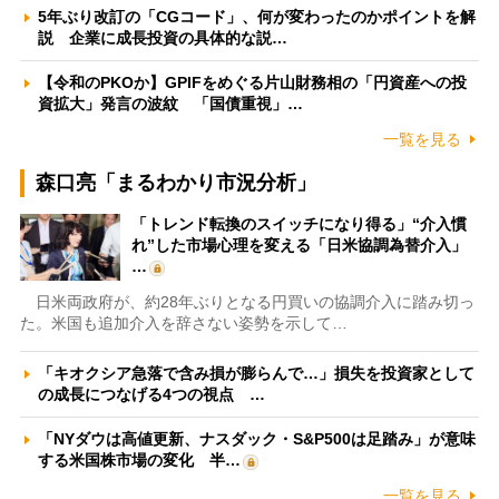
5年ぶり改訂の「CGコード」、何が変わったのかポイントを解
説 企業に成長投資の具体的な説…
【令和のPKOか】GPIFをめぐる片山財務相の「円資産への投
資拡大」発言の波紋 「国債重視」…
一覧を見る
森口亮「まるわかり市況分析」
「トレンド転換のスイッチになり得る」“介入慣
れ”した市場心理を変える「日米協調為替介入」
…
日米両政府が、約28年ぶりとなる円買いの協調介入に踏み切っ
た。米国も追加介入を辞さない姿勢を示して…
「キオクシア急落で含み損が膨らんで…」損失を投資家として
の成長につなげる4つの視点 …
「NYダウは高値更新、ナスダック・S&P500は足踏み」が意味
する米国株市場の変化 半…
一覧を見る