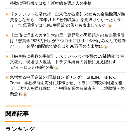
移動に飛行機ではなく新幹線を選ぶ人の事情
【クレジット決済代行・全東信が破産】63社もの金融機関が融
資をしながら「20年以上の粉飾決算」を見抜けなかったカラク
リ 営業現場では“自転車操業”の焦りも表出していた
【土俵に埋まるカネ】大の里、豊昇龍が黒星続きの名古屋場所
は「懸賞金2826万円」が下位力士に渡り「今日はみんなで焼肉
だ！」 金星4個配給で協会は年96万円の支出増に
【納車時に複数の事故】テスラジャパン“多額のEV補助金”で注
文殺到、現場は大混乱 トラブル続発の背後に見え隠れす
る“イーロンの右腕”の影
急増する中国企業の“国籍ロンダリング” SHEIN、TikTok、
Temu…本社機能を海外に移転させ、トランプ関税の回避を狙
う 現地人を隠れ蓑にした中国企業の農業参入・土地取得への
懸念も
関連記事
ランキング