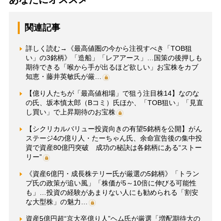
関連記事
詳しく読む→《最高値圏の今から注視すべき「TOB狙
い」の3銘柄》「造船」「レアアース」…国策の後押しも
期待できる「喉から手が出るほど欲しい」お宝株をカブ
知恵・藤井英敏氏が厳…
【億り人たちが「最高値相場」で狙う注目株14】なのな
の氏、坂本慎太郎（Bコミ）氏ほか、「TOB狙い」「見直
し買い」で上昇期待のお宝株
【シクリカルバリュー投資向きの有望5銘柄を公開】がん
ステージ4の億り人・たーちゃん氏、余命宣告後の集中投
資で資産80億円突破 成功の秘訣は各銘柄にある“ストー
リー”
《資産6億円・成長株テリー氏が厳選の5銘柄》「トラン
プ氏の政策が追い風」「株価が5～10倍に伸びる可能性
も」…投資の経験があまりない人にも勧められる「割安
な大型株」の魅力…
資産5億円超“京大卒億り人”ヘム氏が厳選「増配期待大の