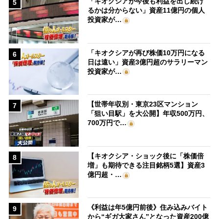
「キオクシアが今後も利益を出し続け
5
るかは分からない」資産11億円の個人
投資家が…
「キオクシアが再び株価10万円になる
6
日は遠い」資産3億円超のサラリーマン
投資家が…
【世帯年収別・東京23区マンション
7
「狙い目駅」を大公開】年収500万円、
700万円で…
【キオクシア・ショック後に「株価倍
8
増」も期待できる注目銘柄5選】資産3
億円超・…
《利益は年5億円前後》住み込みバイト
9
から“ギガ大家さん”となった資産200億