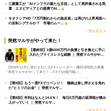
三菱重工が「AIインフラの新たな主役」として再評価される気
運 エヌビディアとの提携でAI…
キオクシアHD「7万円割れからの急反発」は再びの上昇局面へ
の反転シグナルか？ 市場のムー…
一覧を見る
突然マルサがやって来た！
【最終回】1億6000万円の負債と引き換えに手に
入れたプライスレスな経験 ｜ 突然マルサがや…
2009年12月に発行された元FXトレーダー・磯貝清明氏の著書
『突然マルサがやって来た！～FXで10億円稼い…
【第9回】もう一度FXでリベンジ！ 種銭は差し押さえを免れ
た”ヒミツのお金” ｜ 突然マルサ…
【第8回】年利はなんと14.6％！ 毎日5万円超の延滞税が積み
上がっていく ｜ 突然マルサ…
一覧を見る