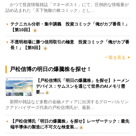
かつて投資情報雑誌「マネーポスト」にて、圧倒的な情報量が
詰め込まれた「天下無敵の株コミック」とし…
テクニカル分析・集中講義 投資コミック「俺がカブ番長！」
【第10回】
不透明相場に勝つ信用取引の極意 投資コミック「俺がカブ番
長！」【第9回】
一覧を見る
戸松信博の明日の爆騰株を探せ！
【戸松信博氏「明日の爆騰株」を探せ】トーメン
デバイス：サムスンを通じて世界のAIメモリ需
要…
新聞や雑誌など多数の金融メディアに出演するグローバルリン
クアドバイザーズ代表の戸松信博氏が、最新…
【戸松信博氏「明日の爆騰株」を探せ】レーザーテック：最先
端半導体の製造に不可欠な検査装…