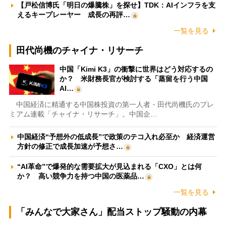
【戸松信博氏「明日の爆騰株」を探せ】TDK：AIインフラを支
えるキープレーヤー 成長の再評…
一覧を見る
田代尚機のチャイナ・リサーチ
中国「Kimi K3」の衝撃に世界はどう対応するの
か？ 米財務長官が検討する「蒸留を行う中国
AI…
中国経済に精通する中国株投資の第一人者・田代尚機氏のプレ
ミアム連載「チャイナ・リサーチ」。中国企…
中国経済“予想外の低成長”で政策のテコ入れ必至か 経済運営
方針の修正で成長加速が予想さ…
“AI革命”で爆発的な需要拡大が見込まれる「CXO」とは何
か？ 高い競争力を持つ中国の医薬品…
一覧を見る
「みんなで大家さん」配当ストップ騒動の内幕