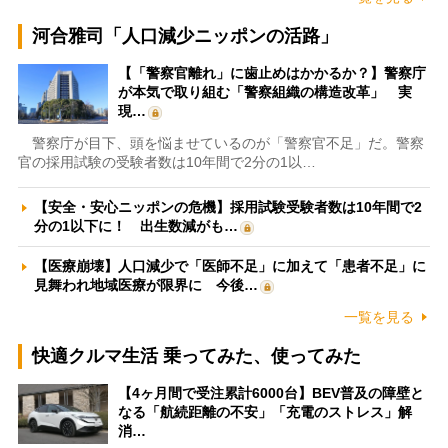
河合雅司「人口減少ニッポンの活路」
【「警察官離れ」に歯止めはかかるか？】警察庁
が本気で取り組む「警察組織の構造改革」 実
現…
警察庁が目下、頭を悩ませているのが「警察官不足」だ。警察
官の採用試験の受験者数は10年間で2分の1以…
【安全・安心ニッポンの危機】採用試験受験者数は10年間で2
分の1以下に！ 出生数減がも…
【医療崩壊】人口減少で「医師不足」に加えて「患者不足」に
見舞われ地域医療が限界に 今後…
一覧を見る
快適クルマ生活 乗ってみた、使ってみた
【4ヶ月間で受注累計6000台】BEV普及の障壁と
なる「航続距離の不安」「充電のストレス」解
消…