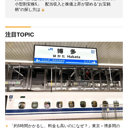
小型割安株5」 配当収入と株価上昇が望める“お宝銘
柄”の探し方は
注目TOPIC
「約5時間かかるし、料金も高いのになぜ？」東京～博多間の