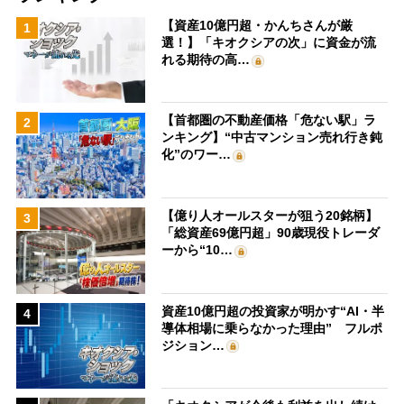
【資産10億円超・かんちさんが厳
1
選！】「キオクシアの次」に資金が流
れる期待の高…
【首都圏の不動産価格「危ない駅」ラ
2
ンキング】“中古マンション売れ行き鈍
化”のワー…
【億り人オールスターが狙う20銘柄】
3
「総資産69億円超」90歳現役トレーダ
ーから“10…
資産10億円超の投資家が明かす“AI・半
4
導体相場に乗らなかった理由” フルポ
ジション…