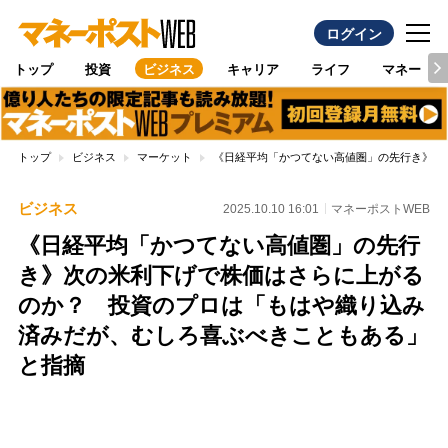
ログイン
トップ
投資
ビジネス
キャリア
ライフ
マネー
トップ
ビジネス
マーケット
《日経平均「かつてない高値圏」の先行き》次
ビジネス
2025.10.10 16:01
マネーポストWEB
《日経平均「かつてない高値圏」の先行
き》次の米利下げで株価はさらに上がる
のか？ 投資のプロは「もはや織り込み
済みだが、むしろ喜ぶべきこともある」
と指摘
Loaded
:
100.00%
/
Unmute