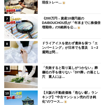
現役トレー…
《200万円→資産10億円超の
7
DAIBOUCHOU氏が「年末までに株価倍
増期待」の5銘柄を公…
ドライアイスを使わず遺体を保つ「エ
8
ンバーミング」が日本でも普及 1～2
週間は問…
「失敗すると取り返しがつかない」葬
9
儀社の手を借りない「DIY葬」の落とし
穴 素人には…
【大阪の不動産価格「危ない駅」ラン
10
キング】“中古マンション売れ行き鈍
化”のワース…