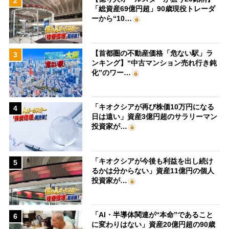
2
「総資産69億円超」90歳現役トレーダ
ーから“10…
【首都圏の不動産価格「危ない駅」ラ
3
ンキング】“中古マンション売れ行き鈍
化”のワー…
「キオクシアが再び株価10万円になる
4
日は遠い」資産3億円超のサラリーマン
投資家が…
「キオクシアが今後も利益を出し続け
5
るかは分からない」資産11億円の個人
投資家が…
「AI・半導体関連が“本命”であること
6
に変わりはない」資産20億円超の90歳