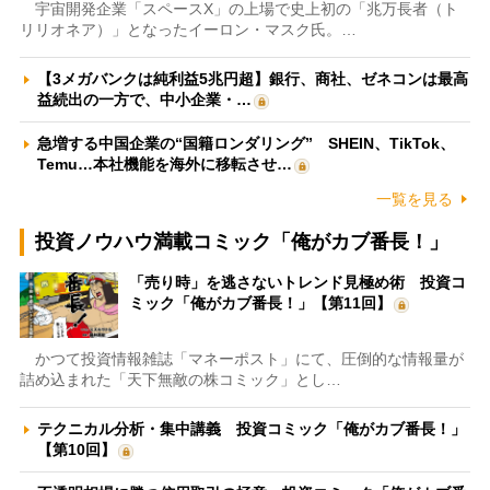
宇宙開発企業「スペースX」の上場で史上初の「兆万長者（ト
リリオネア）」となったイーロン・マスク氏。…
【3メガバンクは純利益5兆円超】銀行、商社、ゼネコンは最高
益続出の一方で、中小企業・…
急増する中国企業の“国籍ロンダリング” SHEIN、TikTok、
Temu…本社機能を海外に移転させ…
一覧を見る
投資ノウハウ満載コミック「俺がカブ番長！」
「売り時」を逃さないトレンド見極め術 投資コ
ミック「俺がカブ番長！」【第11回】
かつて投資情報雑誌「マネーポスト」にて、圧倒的な情報量が
詰め込まれた「天下無敵の株コミック」とし…
テクニカル分析・集中講義 投資コミック「俺がカブ番長！」
【第10回】