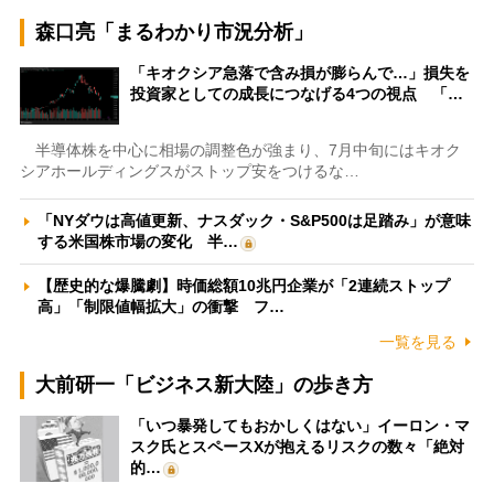
森口亮「まるわかり市況分析」
「キオクシア急落で含み損が膨らんで…」損失を
投資家としての成長につなげる4つの視点 「…
半導体株を中心に相場の調整色が強まり、7月中旬にはキオク
シアホールディングスがストップ安をつけるな…
「NYダウは高値更新、ナスダック・S&P500は足踏み」が意味
する米国株市場の変化 半…
【歴史的な爆騰劇】時価総額10兆円企業が「2連続ストップ
高」「制限値幅拡大」の衝撃 フ…
一覧を見る
大前研一「ビジネス新大陸」の歩き方
「いつ暴発してもおかしくはない」イーロン・マ
スク氏とスペースXが抱えるリスクの数々「絶対
的…