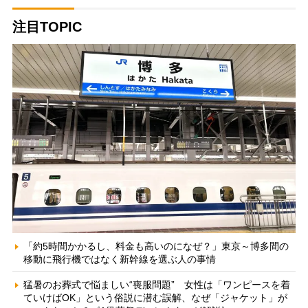
注目TOPIC
「約5時間かかるし、料金も高いのになぜ？」東京～博多間の
移動に飛行機ではなく新幹線を選ぶ人の事情
猛暑のお葬式で悩ましい“喪服問題” 女性は「ワンピースを着
ていけばOK」という俗説に潜む誤解、なぜ「ジャケット」が