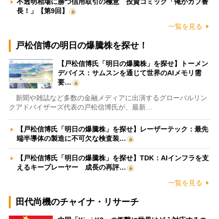
不透明相場に勝つ信用取引の極意 投資コミック「俺がカブ番
長！」【第9回】
一覧を見る
戸松信博の明日の爆騰株を探せ！
【戸松信博氏「明日の爆騰株」を探せ】トーメン
デバイス：サムスンを通じて世界のAIメモリ需
要…
新聞や雑誌など多数の金融メディアに出演するグローバルリン
クアドバイザーズ代表の戸松信博氏が、最新…
【戸松信博氏「明日の爆騰株」を探せ】レーザーテック：最先
端半導体の製造に不可欠な検査装…
【戸松信博氏「明日の爆騰株」を探せ】TDK：AIインフラを支
えるキープレーヤー 成長の再評…
一覧を見る
田代尚機のチャイナ・リサーチ