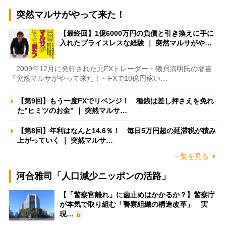
突然マルサがやって来た！
【最終回】1億6000万円の負債と引き換えに手に
入れたプライスレスな経験 ｜ 突然マルサがや…
2009年12月に発行された元FXトレーダー・磯貝清明氏の著書
『突然マルサがやって来た！～FXで10億円稼い…
【第9回】もう一度FXでリベンジ！ 種銭は差し押さえを免れ
た”ヒミツのお金” ｜ 突然マルサ…
【第8回】年利はなんと14.6％！ 毎日5万円超の延滞税が積み
上がっていく ｜ 突然マルサ…
一覧を見る
河合雅司「人口減少ニッポンの活路」
【「警察官離れ」に歯止めはかかるか？】警察庁
が本気で取り組む「警察組織の構造改革」 実
現…