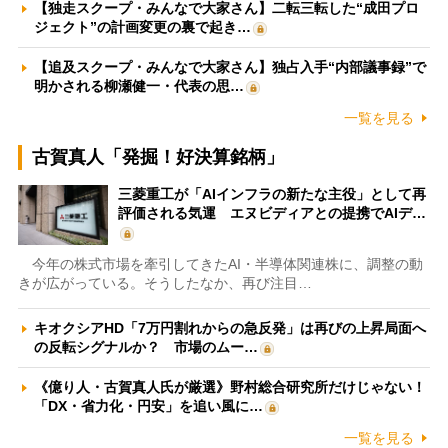
【独走スクープ・みんなで大家さん】二転三転した“成田プロ
ジェクト”の計画変更の裏で起き…
【追及スクープ・みんなで大家さん】独占入手“内部議事録”で
明かされる柳瀬健一・代表の思…
一覧を見る
古賀真人「発掘！好決算銘柄」
三菱重工が「AIインフラの新たな主役」として再
評価される気運 エヌビディアとの提携でAIデ…
今年の株式市場を牽引してきたAI・半導体関連株に、調整の動
きが広がっている。そうしたなか、再び注目…
キオクシアHD「7万円割れからの急反発」は再びの上昇局面へ
の反転シグナルか？ 市場のムー…
《億り人・古賀真人氏が厳選》野村総合研究所だけじゃない！
「DX・省力化・円安」を追い風に…
一覧を見る