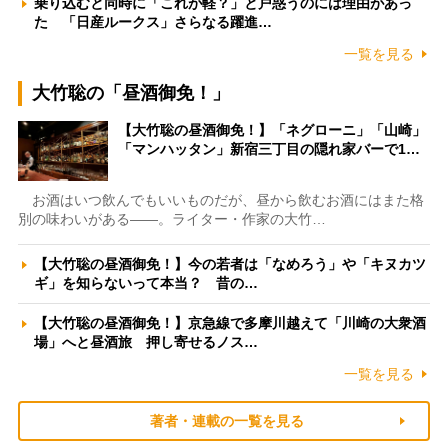
乗り込むと同時に「これが軽？」と戸惑うのには理由があっ
た 「日産ルークス」さらなる躍進…
一覧を見る
大竹聡の「昼酒御免！」
【大竹聡の昼酒御免！】「ネグローニ」「山崎」
「マンハッタン」新宿三丁目の隠れ家バーで1…
お酒はいつ飲んでもいいものだが、昼から飲むお酒にはまた格
別の味わいがある――。ライター・作家の大竹…
【大竹聡の昼酒御免！】今の若者は「なめろう」や「キヌカツ
ギ」を知らないって本当？ 昔の…
【大竹聡の昼酒御免！】京急線で多摩川越えて「川崎の大衆酒
場」へと昼酒旅 押し寄せるノス…
一覧を見る
著者・連載の一覧を見る