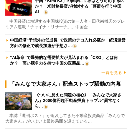
中国「Kimi K3」の衝撃に世界はどう対応するの
か？ 米財務長官が検討する「蒸留を行う中国
AI…
中国経済に精通する中国株投資の第一人者・田代尚機氏のプレ
ミアム連載「チャイナ・リサーチ」。中国企…
中国経済“予想外の低成長”で政策のテコ入れ必至か 経済運営
方針の修正で成長加速が予想さ…
“AI革命”で爆発的な需要拡大が見込まれる「CXO」とは何
か？ 高い競争力を持つ中国の医薬品…
一覧を見る
「みんなで大家さん」配当ストップ騒動の内幕
《ついに見えた問題の核心》「みんなで大家さ
ん」2000億円超不動産投資トラブル“異常なく
ら…
本誌『週刊ポスト』が追及してきた不動産投資商品「みんなで
大家さん」がいよいよ最終局面を迎えている…