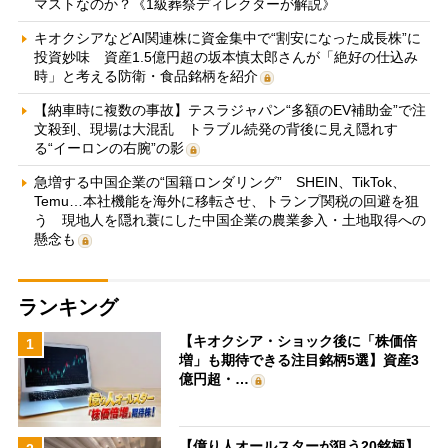
マストなのか？《1級葬祭ディレクターが解説》
キオクシアなどAI関連株に資金集中で“割安になった成長株”に
投資妙味 資産1.5億円超の坂本慎太郎さんが「絶好の仕込み
時」と考える防衛・食品銘柄を紹介
【納車時に複数の事故】テスラジャパン“多額のEV補助金”で注
文殺到、現場は大混乱 トラブル続発の背後に見え隠れす
る“イーロンの右腕”の影
急増する中国企業の“国籍ロンダリング” SHEIN、TikTok、
Temu…本社機能を海外に移転させ、トランプ関税の回避を狙
う 現地人を隠れ蓑にした中国企業の農業参入・土地取得への
懸念も
ランキング
【キオクシア・ショック後に「株価倍
1
増」も期待できる注目銘柄5選】資産3
億円超・…
【億り人オールスターが狙う20銘柄】