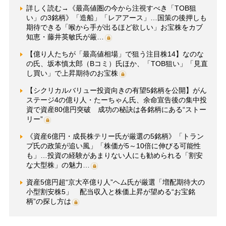
詳しく読む→《最高値圏の今から注視すべき「TOB狙
い」の3銘柄》「造船」「レアアース」…国策の後押しも
期待できる「喉から手が出るほど欲しい」お宝株をカブ
知恵・藤井英敏氏が厳…
【億り人たちが「最高値相場」で狙う注目株14】なのな
の氏、坂本慎太郎（Bコミ）氏ほか、「TOB狙い」「見直
し買い」で上昇期待のお宝株
【シクリカルバリュー投資向きの有望5銘柄を公開】がん
ステージ4の億り人・たーちゃん氏、余命宣告後の集中投
資で資産80億円突破 成功の秘訣は各銘柄にある“ストー
リー”
《資産6億円・成長株テリー氏が厳選の5銘柄》「トラン
プ氏の政策が追い風」「株価が5～10倍に伸びる可能性
も」…投資の経験があまりない人にも勧められる「割安
な大型株」の魅力…
資産5億円超“京大卒億り人”ヘム氏が厳選「増配期待大の
小型割安株5」 配当収入と株価上昇が望める“お宝銘
柄”の探し方は