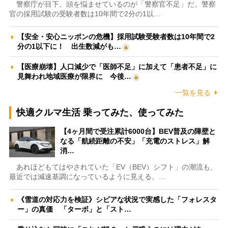
警察庁が目下、頭を悩ませているのが「警察官不足」だ。警察
官の採用試験の受験者数は10年間で2分の1以…
【安全・安心ニッポンの危機】採用試験受験者数は10年間で2
分の1以下に！ 出生数減がも…
【医療崩壊】人口減少で「医師不足」に加えて「患者不足」に
見舞われ地域医療が限界に 今後…
一覧を見る
快適クルマ生活 乗ってみた、使ってみた
【4ヶ月間で受注累計6000台】BEV普及の障壁と
なる「航続距離の不安」「充電のストレス」解
消…
あれほどもてはやされていた「EV（BEV）シフト」の潮流も、
最近では減速基調になっているように見える。…
《雪道の対応力を検証》シビアな状況で実感した「フォレスタ
ー」の真価 「ターボ」と「スト…