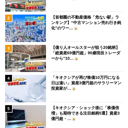
【首都圏の不動産価格「危ない駅」ラ
2
ンキング】“中古マンション売れ行き鈍
化”のワー…
【億り人オールスターが狙う20銘柄】
3
「総資産69億円超」90歳現役トレーダ
ーから“10…
「キオクシアが再び株価10万円になる
4
日は遠い」資産3億円超のサラリーマン
投資家が…
【キオクシア・ショック後に「株価倍
5
増」も期待できる注目銘柄5選】資産3
億円超・…