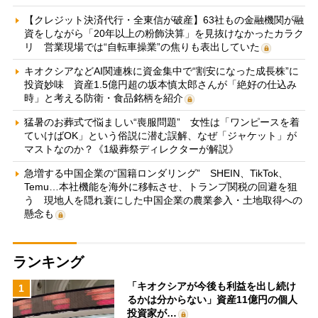
【クレジット決済代行・全東信が破産】63社もの金融機関が融
資をしながら「20年以上の粉飾決算」を見抜けなかったカラク
リ 営業現場では“自転車操業”の焦りも表出していた
キオクシアなどAI関連株に資金集中で“割安になった成長株”に
投資妙味 資産1.5億円超の坂本慎太郎さんが「絶好の仕込み
時」と考える防衛・食品銘柄を紹介
猛暑のお葬式で悩ましい“喪服問題” 女性は「ワンピースを着
ていけばOK」という俗説に潜む誤解、なぜ「ジャケット」が
マストなのか？《1級葬祭ディレクターが解説》
急増する中国企業の“国籍ロンダリング” SHEIN、TikTok、
Temu…本社機能を海外に移転させ、トランプ関税の回避を狙
う 現地人を隠れ蓑にした中国企業の農業参入・土地取得への
懸念も
ランキング
「キオクシアが今後も利益を出し続け
1
るかは分からない」資産11億円の個人
投資家が…