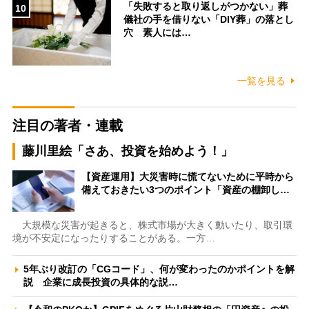
「失敗すると取り返しがつかない」葬
10
儀社の手を借りない「DIY葬」の落とし
穴 素人には…
一覧を見る
注目の著者・連載
藤川里絵「さあ、投資を始めよう！」
【資産運用】大災害時に慌てないために平時から
備えておきたい3つのポイント「資産の棚卸し…
大規模な災害が起きると、株式市場が大きく動いたり、取引環
境が不安定になったりすることがある。一方…
5年ぶり改訂の「CGコード」、何が変わったのかポイントを解
説 企業に成長投資の具体的な説…