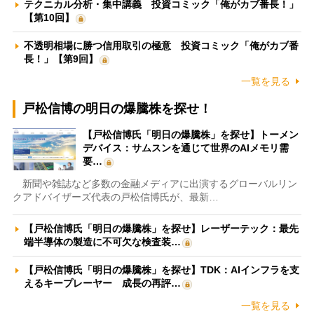
テクニカル分析・集中講義 投資コミック「俺がカブ番長！」
【第10回】
不透明相場に勝つ信用取引の極意 投資コミック「俺がカブ番
長！」【第9回】
一覧を見る
戸松信博の明日の爆騰株を探せ！
【戸松信博氏「明日の爆騰株」を探せ】トーメン
デバイス：サムスンを通じて世界のAIメモリ需
要…
新聞や雑誌など多数の金融メディアに出演するグローバルリン
クアドバイザーズ代表の戸松信博氏が、最新…
【戸松信博氏「明日の爆騰株」を探せ】レーザーテック：最先
端半導体の製造に不可欠な検査装…
【戸松信博氏「明日の爆騰株」を探せ】TDK：AIインフラを支
えるキープレーヤー 成長の再評…
一覧を見る