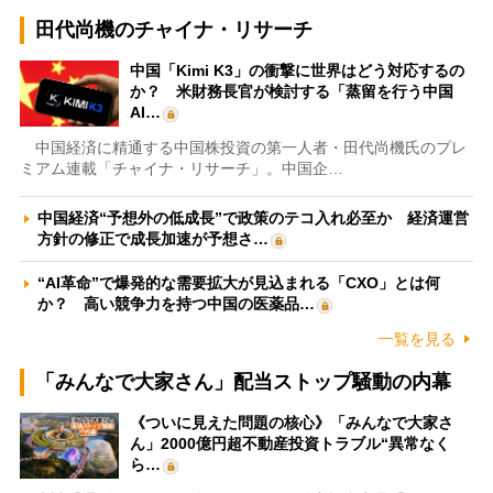
田代尚機のチャイナ・リサーチ
中国「Kimi K3」の衝撃に世界はどう対応するの
か？ 米財務長官が検討する「蒸留を行う中国
AI…
中国経済に精通する中国株投資の第一人者・田代尚機氏のプレ
ミアム連載「チャイナ・リサーチ」。中国企…
中国経済“予想外の低成長”で政策のテコ入れ必至か 経済運営
方針の修正で成長加速が予想さ…
“AI革命”で爆発的な需要拡大が見込まれる「CXO」とは何
か？ 高い競争力を持つ中国の医薬品…
一覧を見る
「みんなで大家さん」配当ストップ騒動の内幕
《ついに見えた問題の核心》「みんなで大家さ
ん」2000億円超不動産投資トラブル“異常なく
ら…