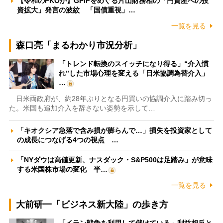
【令和のPKOか】GPIFをめぐる片山財務相の「円資産への投
資拡大」発言の波紋 「国債重視」…
一覧を見る
森口亮「まるわかり市況分析」
「トレンド転換のスイッチになり得る」“介入慣
れ”した市場心理を変える「日米協調為替介入」
…
日米両政府が、約28年ぶりとなる円買いの協調介入に踏み切っ
た。米国も追加介入を辞さない姿勢を示して…
「キオクシア急落で含み損が膨らんで…」損失を投資家として
の成長につなげる4つの視点 …
「NYダウは高値更新、ナスダック・S&P500は足踏み」が意味
する米国株市場の変化 半…
一覧を見る
大前研一「ビジネス新大陸」の歩き方