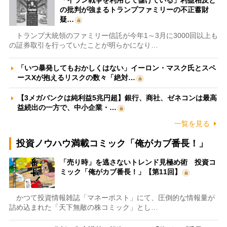
「イラン戦争を利用して儲けている」利益相反と
の批判が強まるトランプファミリーの不正蓄財
疑…
トランプ大統領のファミリー信託が今年1～3月に3000回以上も
の証券取引を行っていたことが明らかになり…
「いつ暴発してもおかしくはない」イーロン・マスク氏とスペ
ースXが抱えるリスクの数々「絶対…
【3メガバンクは純利益5兆円超】銀行、商社、ゼネコンは最高
益続出の一方で、中小企業・…
一覧を見る
投資ノウハウ満載コミック「俺がカブ番長！」
「売り時」を逃さないトレンド見極め術 投資コ
ミック「俺がカブ番長！」【第11回】
かつて投資情報雑誌「マネーポスト」にて、圧倒的な情報量が
詰め込まれた「天下無敵の株コミック」とし…