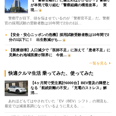
【「警察官離れ」に歯止めはかかるか？】警察庁
が本気で取り組む「警察組織の構造改革」 実
現…
警察庁が目下、頭を悩ませているのが「警察官不足」だ。警察
官の採用試験の受験者数は10年間で2分の1以…
【安全・安心ニッポンの危機】採用試験受験者数は10年間で2
分の1以下に！ 出生数減がも…
【医療崩壊】人口減少で「医師不足」に加えて「患者不足」に
見舞われ地域医療が限界に 今後…
一覧を見る
快適クルマ生活 乗ってみた、使ってみた
【4ヶ月間で受注累計6000台】BEV普及の障壁と
なる「航続距離の不安」「充電のストレス」解
消…
あれほどもてはやされていた「EV（BEV）シフト」の潮流も、
最近では減速基調になっているように見える。…