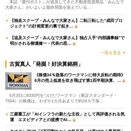
本誌『週刊ポスト』が追及してきた不動産投資商品「みんなで
大家さん」がいよいよ最終局面を迎えている…
【独走スクープ・みんなで大家さん】二転三転した“成田プロ
ジェクト”の計画変更の裏で起き…
【追及スクープ・みんなで大家さん】独占入手“内部議事録”で
明かされる柳瀬健一・代表の思…
一覧を見る
古賀真人「発掘！好決算銘柄」
《株価34％急落のワークマンに特大反転の期待》
6月の売上低迷を吹き飛ばす第1四半期決算、…
6月3日に8330円をつけたワークマン（東証スタンダード・
7564）の株価は、わずか1カ月あまりで約34％下落…
三菱重工が「AIインフラの新たな主役」として再評価される気
運 エヌビディアとの提携でAI…