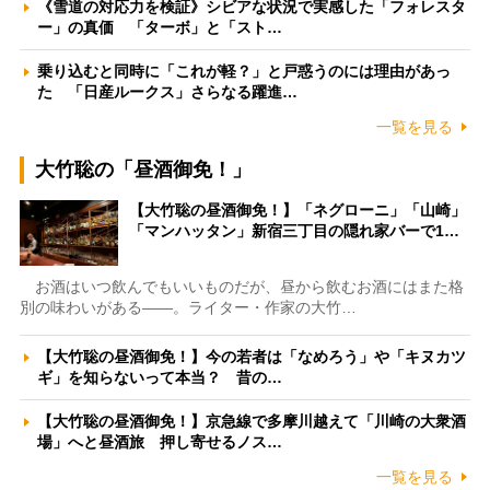
《雪道の対応力を検証》シビアな状況で実感した「フォレスタ
ー」の真価 「ターボ」と「スト…
乗り込むと同時に「これが軽？」と戸惑うのには理由があっ
た 「日産ルークス」さらなる躍進…
一覧を見る
大竹聡の「昼酒御免！」
【大竹聡の昼酒御免！】「ネグローニ」「山崎」
「マンハッタン」新宿三丁目の隠れ家バーで1…
お酒はいつ飲んでもいいものだが、昼から飲むお酒にはまた格
別の味わいがある――。ライター・作家の大竹…
【大竹聡の昼酒御免！】今の若者は「なめろう」や「キヌカツ
ギ」を知らないって本当？ 昔の…
【大竹聡の昼酒御免！】京急線で多摩川越えて「川崎の大衆酒
場」へと昼酒旅 押し寄せるノス…
一覧を見る