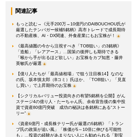
関連記事
もっと読む→《元手200万→10億円のDAIBOUCHOU氏が
厳選したテンバガー候補5銘柄》高市トレードで成長期待
の不動産株、AI・DX関連、外食産業にもお宝株が！
《最高値圏の今から注視すべき「TOB狙い」の3銘柄》
「造船」「レアアース」…国策の後押しも期待できる
「喉から手が出るほど欲しい」お宝株をカブ知恵・藤井
英敏氏が厳選
【億り人たちが「最高値相場」で狙う注目株14】なのな
の氏、坂本慎太郎（Bコミ）氏ほか、「TOB狙い」「見直
し買い」で上昇期待のお宝株
【シクリカルバリュー投資向きの有望5銘柄を公開】がん
ステージ4の億り人・たーちゃん氏、余命宣告後の集中投
資で資産80億円突破 成功の秘訣は各銘柄にある“ストー
リー”
《資産6億円・成長株テリー氏が厳選の5銘柄》「トラン
プ氏の政策が追い風」「株価が5～10倍に伸びる可能性
も」…投資の経験があまりない人にも勧められる「割安