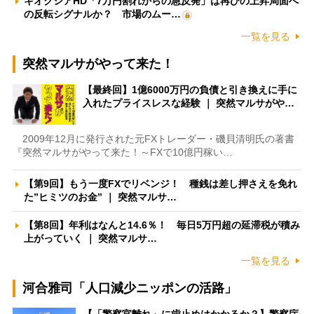
キオクシアHD「7万円割れからの急反発」は再びの上昇局面へ
の反転シグナルか？ 市場のムー…
一覧を見る
突然マルサがやって来た！
【最終回】1億6000万円の負債と引き換えに手に
入れたプライスレスな経験 ｜ 突然マルサがや…
2009年12月に発行された元FXトレーダー・磯貝清明氏の著書
『突然マルサがやって来た！～FXで10億円稼い…
【第9回】もう一度FXでリベンジ！ 種銭は差し押さえを免れ
た”ヒミツのお金” ｜ 突然マルサ…
【第8回】年利はなんと14.6％！ 毎日5万円超の延滞税が積み
上がっていく ｜ 突然マルサ…
一覧を見る
河合雅司「人口減少ニッポンの活路」