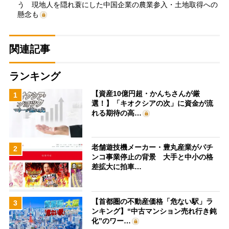
う 現地人を隠れ蓑にした中国企業の農業参入・土地取得への
懸念も
関連記事
ランキング
【資産10億円超・かんちさんが厳
1
選！】「キオクシアの次」に資金が流
れる期待の高…
老舗遊技機メーカー・豊丸産業がパチ
2
ンコ事業停止の背景 大手と中小の格
差拡大に拍車…
【首都圏の不動産価格「危ない駅」ラ
3
ンキング】“中古マンション売れ行き鈍
化”のワー…