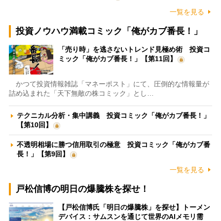
一覧を見る
投資ノウハウ満載コミック「俺がカブ番長！」
「売り時」を逃さないトレンド見極め術 投資コ
ミック「俺がカブ番長！」【第11回】
かつて投資情報雑誌「マネーポスト」にて、圧倒的な情報量が
詰め込まれた「天下無敵の株コミック」とし…
テクニカル分析・集中講義 投資コミック「俺がカブ番長！」
【第10回】
不透明相場に勝つ信用取引の極意 投資コミック「俺がカブ番
長！」【第9回】
一覧を見る
戸松信博の明日の爆騰株を探せ！
【戸松信博氏「明日の爆騰株」を探せ】トーメン
デバイス：サムスンを通じて世界のAIメモリ需