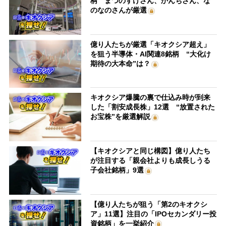
柄 まつのすけさん、かんちさん、な
のなのさんが厳選
億り人たちが厳選「キオクシア超え」
を狙う半導体・AI関連8銘柄 “大化け
期待の大本命”は？
キオクシア爆騰の裏で仕込み時が到来
した「割安成長株」12選 “放置された
お宝株”を厳選解説
【キオクシアと同じ構図】億り人たち
が注目する「親会社よりも成長しうる
子会社銘柄」9選
【億り人たちが狙う「第2のキオクシ
ア」11選】注目の「IPOセカンダリー投
資銘柄」を一挙紹介