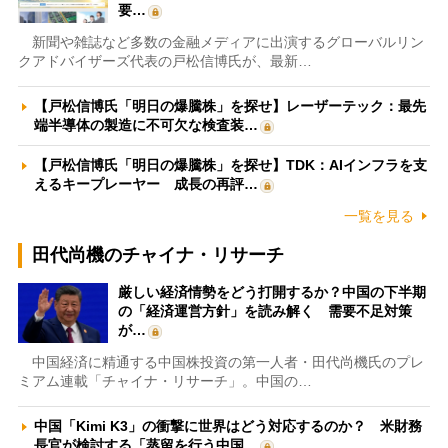
要…
新聞や雑誌など多数の金融メディアに出演するグローバルリン
クアドバイザーズ代表の戸松信博氏が、最新…
【戸松信博氏「明日の爆騰株」を探せ】レーザーテック：最先
端半導体の製造に不可欠な検査装…
【戸松信博氏「明日の爆騰株」を探せ】TDK：AIインフラを支
えるキープレーヤー 成長の再評…
一覧を見る
田代尚機のチャイナ・リサーチ
厳しい経済情勢をどう打開するか？中国の下半期
の「経済運営方針」を読み解く 需要不足対策
が…
中国経済に精通する中国株投資の第一人者・田代尚機氏のプレ
ミアム連載「チャイナ・リサーチ」。中国の…
中国「Kimi K3」の衝撃に世界はどう対応するのか？ 米財務
長官が検討する「蒸留を行う中国…