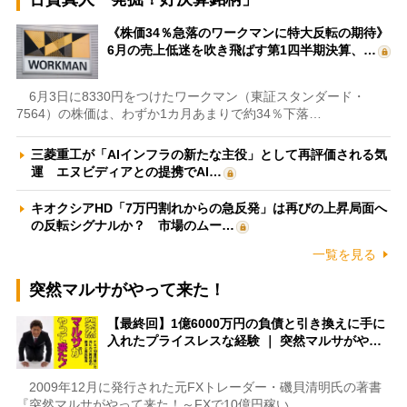
《株価34％急落のワークマンに特大反転の期待》
6月の売上低迷を吹き飛ばす第1四半期決算、…
6月3日に8330円をつけたワークマン（東証スタンダード・
7564）の株価は、わずか1カ月あまりで約34％下落…
三菱重工が「AIインフラの新たな主役」として再評価される気
運 エヌビディアとの提携でAI…
キオクシアHD「7万円割れからの急反発」は再びの上昇局面へ
の反転シグナルか？ 市場のムー…
一覧を見る
突然マルサがやって来た！
【最終回】1億6000万円の負債と引き換えに手に
入れたプライスレスな経験 ｜ 突然マルサがや…
2009年12月に発行された元FXトレーダー・磯貝清明氏の著書
『突然マルサがやって来た！～FXで10億円稼い…