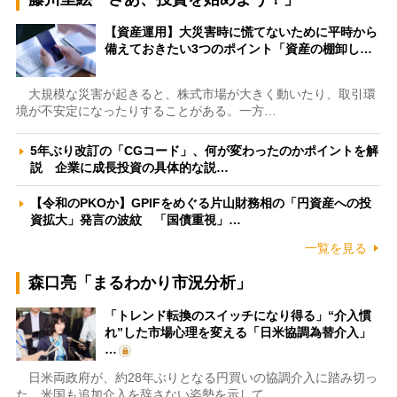
【資産運用】大災害時に慌てないために平時から
備えておきたい3つのポイント「資産の棚卸し…
大規模な災害が起きると、株式市場が大きく動いたり、取引環
境が不安定になったりすることがある。一方…
5年ぶり改訂の「CGコード」、何が変わったのかポイントを解
説 企業に成長投資の具体的な説…
【令和のPKOか】GPIFをめぐる片山財務相の「円資産への投
資拡大」発言の波紋 「国債重視」…
一覧を見る
森口亮「まるわかり市況分析」
「トレンド転換のスイッチになり得る」“介入慣
れ”した市場心理を変える「日米協調為替介入」
…
日米両政府が、約28年ぶりとなる円買いの協調介入に踏み切っ
た。米国も追加介入を辞さない姿勢を示して…