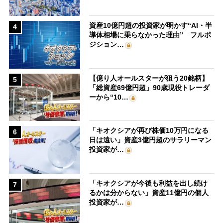
資産10億円超の投資家が明かす“AI・半
4
導体相場に乗らなかった理由” フルポ
ジション…
【億り人オールスターが狙う20銘柄】
5
「総資産69億円超」90歳現役トレーダ
ーから“10…
「キオクシアが再び株価10万円になる
6
日は遠い」資産3億円超のサラリーマン
投資家が…
「キオクシアが今後も利益を出し続け
7
るかは分からない」資産11億円の個人
投資家が…