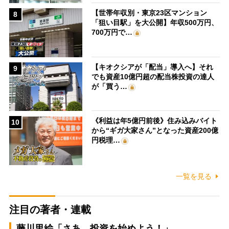
【世帯年収別・東京23区マンション
8
「狙い目駅」を大公開】年収500万円、
700万円で…
【キオクシアが「配当」導入へ】それ
9
でも資産10億円超の配当株投資の達人
が「買う…
《利益は年5億円前後》住み込みバイト
10
から“ギガ大家さん”となった資産200億
円税理…
一覧を見る
注目の著者・連載
藤川里絵「さあ、投資を始めよう！」