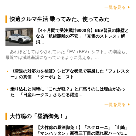
一覧を見る
快適クルマ生活 乗ってみた、使ってみた
【4ヶ月間で受注累計6000台】BEV普及の障壁と
なる「航続距離の不安」「充電のストレス」解
消…
あれほどもてはやされていた「EV（BEV）シフト」の潮流も、
最近では減速基調になっているように見える。…
《雪道の対応力を検証》シビアな状況で実感した「フォレスタ
ー」の真価 「ターボ」と「スト…
乗り込むと同時に「これが軽？」と戸惑うのには理由があっ
た 「日産ルークス」さらなる躍進…
一覧を見る
大竹聡の「昼酒御免！」
【大竹聡の昼酒御免！】「ネグローニ」「山崎」
「マンハッタン」新宿三丁目の隠れ家バーで1…