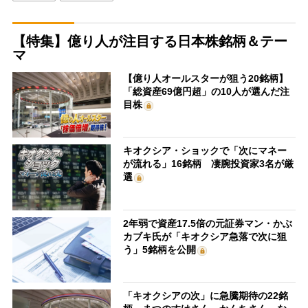
【特集】億り人が注目する日本株銘柄＆テー
マ
【億り人オールスターが狙う20銘柄】
「総資産69億円超」の10人が選んだ注
目株
キオクシア・ショックで「次にマネー
が流れる」16銘柄 凄腕投資家3名が厳
選
2年弱で資産17.5倍の元証券マン・かぶ
カブキ氏が「キオクシア急落で次に狙
う」5銘柄を公開
「キオクシアの次」に急騰期待の22銘