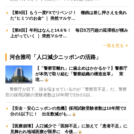
【第9回】もう一度FXでリベンジ！ 種銭は差し押さえを免れ
た”ヒミツのお金” ｜ 突然マルサ…
【第8回】年利はなんと14.6％！ 毎日5万円超の延滞税が積み
上がっていく ｜ 突然マルサ…
一覧を見る
河合雅司「人口減少ニッポンの活路」
【「警察官離れ」に歯止めはかかるか？】警察庁
が本気で取り組む「警察組織の構造改革」 実
現…
警察庁が目下、頭を悩ませているのが「警察官不足」だ。警察
官の採用試験の受験者数は10年間で2分の1以…
【安全・安心ニッポンの危機】採用試験受験者数は10年間で2
分の1以下に！ 出生数減がも…
【医療崩壊】人口減少で「医師不足」に加えて「患者不足」に
見舞われ地域医療が限界に 今後…