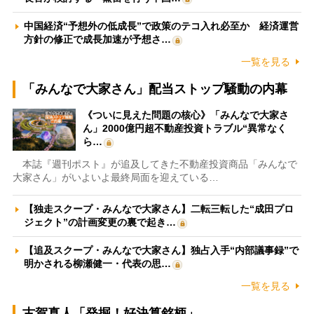
中国経済“予想外の低成長”で政策のテコ入れ必至か 経済運営
方針の修正で成長加速が予想さ…
一覧を見る
「みんなで大家さん」配当ストップ騒動の内幕
《ついに見えた問題の核心》「みんなで大家さ
ん」2000億円超不動産投資トラブル“異常なく
ら…
本誌『週刊ポスト』が追及してきた不動産投資商品「みんなで
大家さん」がいよいよ最終局面を迎えている…
【独走スクープ・みんなで大家さん】二転三転した“成田プロ
ジェクト”の計画変更の裏で起き…
【追及スクープ・みんなで大家さん】独占入手“内部議事録”で
明かされる柳瀬健一・代表の思…
一覧を見る
古賀真人「発掘！好決算銘柄」