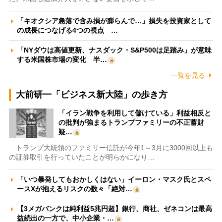
「キオクシア急落で含み損が膨らんで…」損失を投資家として
の成長につなげる4つの視点 …
「NYダウは高値更新、ナスダック・S&P500は足踏み」が意味
する米国株市場の変化 半…
一覧を見る
大前研一「ビジネス新大陸」の歩き方
「イラン戦争を利用して儲けている」利益相反と
の批判が強まるトランプファミリーの不正蓄財
疑…
トランプ大統領のファミリー信託が今年1～3月に3000回以上も
の証券取引を行っていたことが明らかになり…
「いつ暴発してもおかしくはない」イーロン・マスク氏とスペ
ースXが抱えるリスクの数々「絶対…
【3メガバンクは純利益5兆円超】銀行、商社、ゼネコンは最高
益続出の一方で、中小企業・…