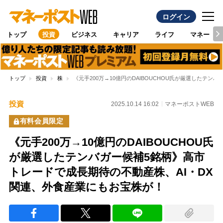
ログイン
トップ
投資
ビジネス
キャリア
ライフ
マネー
トップ
投資
株
《元手200万→10億円のDAIBOUCHOU氏が厳選したテ
投資
2025.10.14 16:02
マネーポストWEB
有料会員限定
《元手200万→10億円のDAIBOUCHOU氏
が厳選したテンバガー候補5銘柄》高市
トレードで成長期待の不動産株、AI・DX
関連、外食産業にもお宝株が！