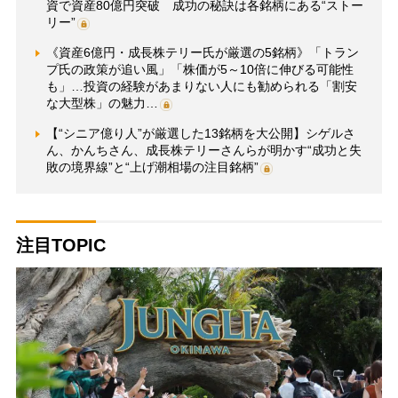
資で資産80億円突破 成功の秘訣は各銘柄にある“ストー
リー”
《資産6億円・成長株テリー氏が厳選の5銘柄》「トラン
プ氏の政策が追い風」「株価が5～10倍に伸びる可能性
も」…投資の経験があまりない人にも勧められる「割安
な大型株」の魅力…
【“シニア億り人”が厳選した13銘柄を大公開】シゲルさ
ん、かんちさん、成長株テリーさんらが明かす“成功と失
敗の境界線”と“上げ潮相場の注目銘柄”
注目TOPIC