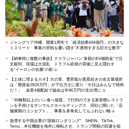
ジャングリア沖縄、開業1周年で「経済効果494億円」の大きな
ミスリード 事業の苦戦を覆い隠す“不透明すぎる巨大な数字”
【納車時に複数の事故】テスラジャパン“多額のEV補助金”で注
文殺到、現場は大混乱 トラブル続発の背後に見え隠れす
る“イーロンの右腕”の影
【土俵に埋まるカネ】大の里、豊昇龍が黒星続きの名古屋場所
は「懸賞金2826万円」が下位力士に渡り「今日はみんなで焼肉
だ！」 金星4個配給で協会は年96万円の支出増に
「30種類以上のパン食べ放題」で行列のできる新形態レストラ
ンを手掛けるサンマルクホールディングス 同社に聞いた「店
舗展開のコンセプト」、事業を多角化してもぶれない軸
急増する中国企業の“国籍ロンダリング” SHEIN、TikTok、
Temu…本社機能を海外に移転させ、トランプ関税の回避を狙