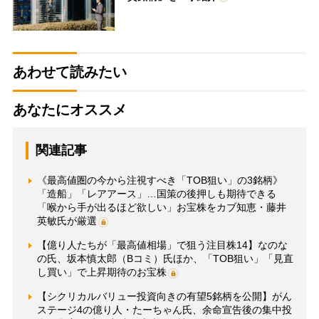
あわせて読みたい
あなたにオススメ
関連記事
《最高値圏の今から注視すべき「TOB狙い」の3銘柄》
「造船」「レアアース」…国策の後押しも期待できる
「喉から手が出るほど欲しい」お宝株をカブ知恵・藤井
英敏氏が厳選
【億り人たちが「最高値相場」で狙う注目株14】なのな
の氏、坂本慎太郎（Bコミ）氏ほか、「TOB狙い」「見直
し買い」で上昇期待のお宝株
【シクリカルバリュー投資向きの有望5銘柄を公開】がん
ステージ4の億り人・たーちゃん氏、余命宣告後の集中投