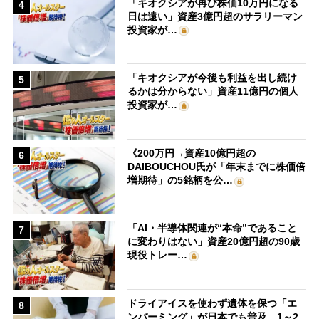
「キオクシアが再び株価10万円になる
4
日は遠い」資産3億円超のサラリーマン
投資家が…
「キオクシアが今後も利益を出し続け
5
るかは分からない」資産11億円の個人
投資家が…
《200万円→資産10億円超の
6
DAIBOUCHOU氏が「年末までに株価倍
増期待」の5銘柄を公…
「AI・半導体関連が“本命”であること
7
に変わりはない」資産20億円超の90歳
現役トレー…
ドライアイスを使わず遺体を保つ「エ
8
ンバーミング」が日本でも普及 1～2