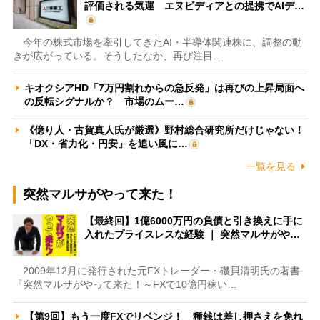
評価される気運 エヌビディアとの提携でAIデ…
今年の株式市場を牽引してきたAI・半導体関連株に、調整の動
きが広がっている。そうしたなか、再び注目…
キオクシアHD「7万円割れからの急反発」は再びの上昇局面へ
の反転シグナルか？ 市場のムー…
《億り人・古賀真人氏が厳選》野村総合研究所だけじゃない！
「DX・省力化・円安」を追い風に…
一覧を見る
突然マルサがやって来た！
【最終回】1億6000万円の負債と引き換えに手に
入れたプライスレスな経験 ｜ 突然マルサがや…
2009年12月に発行された元FXトレーダー・磯貝清明氏の著書
『突然マルサがやって来た！～FXで10億円稼い…
【第9回】もう一度FXでリベンジ！ 種銭は差し押さえを免れ