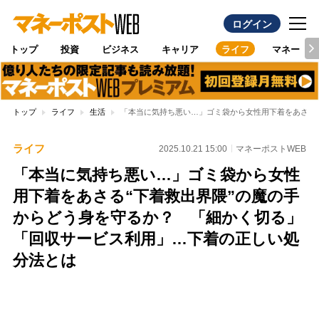
ログイン
トップ
投資
ビジネス
キャリア
ライフ
マネー
トップ
ライフ
生活
「本当に気持ち悪い…」ゴミ袋から女性用下着をあさる
ライフ
2025.10.21 15:00
マネーポストWEB
「本当に気持ち悪い…」ゴミ袋から女性
用下着をあさる“下着救出界隈”の魔の手
からどう身を守るか？ 「細かく切る」
「回収サービス利用」…下着の正しい処
分法とは
Loaded
:
100.00%
/
Unmute