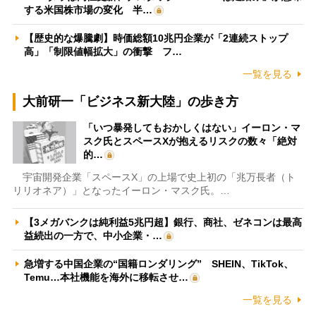
する米国株市場の変化 半…
【歴史的な爆騰劇】時価総額10兆円企業が「2連続ストップ
高」「制限値幅拡大」の衝撃 フ…
一覧を見る
大前研一「ビジネス新大陸」の歩き方
「いつ暴発してもおかしくはない」イーロン・マ
スク氏とスペースXが抱えるリスクの数々「絶対
的…
宇宙開発企業「スペースX」の上場で史上初の「兆万長者（ト
リリオネア）」となったイーロン・マスク氏。…
【3メガバンクは純利益5兆円超】銀行、商社、ゼネコンは最高
益続出の一方で、中小企業・…
急増する中国企業の“国籍ロンダリング” SHEIN、TikTok、
Temu…本社機能を海外に移転させ…
一覧を見る