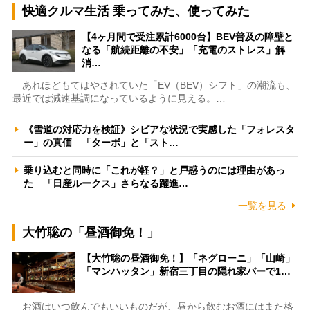
快適クルマ生活 乗ってみた、使ってみた
【4ヶ月間で受注累計6000台】BEV普及の障壁と
なる「航続距離の不安」「充電のストレス」解
消…
あれほどもてはやされていた「EV（BEV）シフト」の潮流も、
最近では減速基調になっているように見える。…
《雪道の対応力を検証》シビアな状況で実感した「フォレスタ
ー」の真価 「ターボ」と「スト…
乗り込むと同時に「これが軽？」と戸惑うのには理由があっ
た 「日産ルークス」さらなる躍進…
一覧を見る
大竹聡の「昼酒御免！」
【大竹聡の昼酒御免！】「ネグローニ」「山崎」
「マンハッタン」新宿三丁目の隠れ家バーで1…
お酒はいつ飲んでもいいものだが、昼から飲むお酒にはまた格