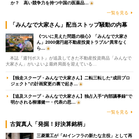
か？ 高い競争力を持つ中国の医薬品…
一覧を見る
「みんなで大家さん」配当ストップ騒動の内幕
《ついに見えた問題の核心》「みんなで大家さ
ん」2000億円超不動産投資トラブル“異常なく
ら…
本誌『週刊ポスト』が追及してきた不動産投資商品「みんなで
大家さん」がいよいよ最終局面を迎えている…
【独走スクープ・みんなで大家さん】二転三転した“成田プロ
ジェクト”の計画変更の裏で起き…
【追及スクープ・みんなで大家さん】独占入手“内部議事録”で
明かされる柳瀬健一・代表の思…
一覧を見る
古賀真人「発掘！好決算銘柄」
三菱重工が「AIインフラの新たな主役」として再