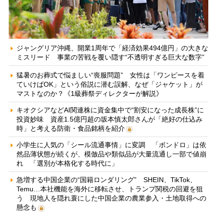
ジャングリア沖縄、開業1周年で「経済効果494億円」の大きな
ミスリード 事業の苦戦を覆い隠す“不透明すぎる巨大な数字”
猛暑のお葬式で悩ましい“喪服問題” 女性は「ワンピースを着
ていけばOK」という俗説に潜む誤解、なぜ「ジャケット」が
マストなのか？《1級葬祭ディレクターが解説》
キオクシアなどAI関連株に資金集中で“割安になった成長株”に
投資妙味 資産1.5億円超の坂本慎太郎さんが「絶好の仕込み
時」と考える防衛・食品銘柄を紹介
小学生に人気の「シール流通事情」に変調 「ボンドロ」は依
然品薄状態が続くが、模倣品や類似品が大量流通し一部で値崩
れ 「選別が本格化する時代に」
急増する中国企業の“国籍ロンダリング” SHEIN、TikTok、
Temu…本社機能を海外に移転させ、トランプ関税の回避を狙
う 現地人を隠れ蓑にした中国企業の農業参入・土地取得への
懸念も