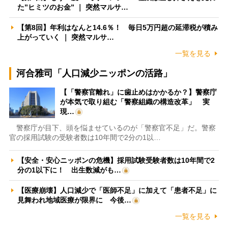
た”ヒミツのお金” ｜ 突然マルサ…
【第8回】年利はなんと14.6％！ 毎日5万円超の延滞税が積み
上がっていく ｜ 突然マルサ…
一覧を見る
河合雅司「人口減少ニッポンの活路」
【「警察官離れ」に歯止めはかかるか？】警察庁
が本気で取り組む「警察組織の構造改革」 実
現…
警察庁が目下、頭を悩ませているのが「警察官不足」だ。警察
官の採用試験の受験者数は10年間で2分の1以…
【安全・安心ニッポンの危機】採用試験受験者数は10年間で2
分の1以下に！ 出生数減がも…
【医療崩壊】人口減少で「医師不足」に加えて「患者不足」に
見舞われ地域医療が限界に 今後…
一覧を見る