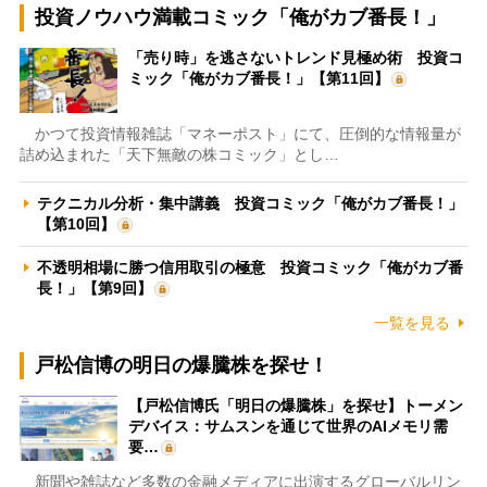
投資ノウハウ満載コミック「俺がカブ番長！」
「売り時」を逃さないトレンド見極め術 投資コ
ミック「俺がカブ番長！」【第11回】
かつて投資情報雑誌「マネーポスト」にて、圧倒的な情報量が
詰め込まれた「天下無敵の株コミック」とし…
テクニカル分析・集中講義 投資コミック「俺がカブ番長！」
【第10回】
不透明相場に勝つ信用取引の極意 投資コミック「俺がカブ番
長！」【第9回】
一覧を見る
戸松信博の明日の爆騰株を探せ！
【戸松信博氏「明日の爆騰株」を探せ】トーメン
デバイス：サムスンを通じて世界のAIメモリ需
要…
新聞や雑誌など多数の金融メディアに出演するグローバルリン