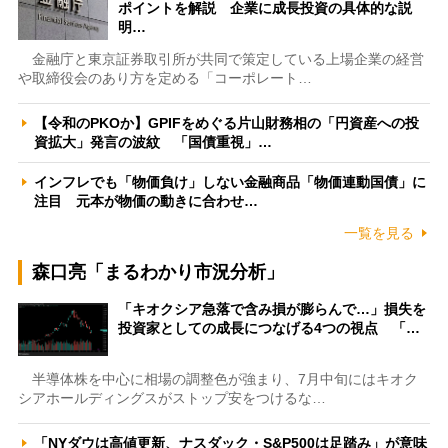
ポイントを解説 企業に成長投資の具体的な説
明…
金融庁と東京証券取引所が共同で策定している上場企業の経営
や取締役会のあり方を定める「コーポレート…
【令和のPKOか】GPIFをめぐる片山財務相の「円資産への投
資拡大」発言の波紋 「国債重視」…
インフレでも「物価負け」しない金融商品「物価連動国債」に
注目 元本が物価の動きに合わせ…
一覧を見る
森口亮「まるわかり市況分析」
「キオクシア急落で含み損が膨らんで…」損失を
投資家としての成長につなげる4つの視点 「…
半導体株を中心に相場の調整色が強まり、7月中旬にはキオク
シアホールディングスがストップ安をつけるな…
「NYダウは高値更新、ナスダック・S&P500は足踏み」が意味