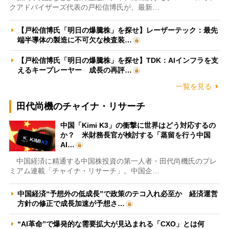
クアドバイザーズ代表の戸松信博氏が、最新…
【戸松信博氏「明日の爆騰株」を探せ】レーザーテック：最先
端半導体の製造に不可欠な検査装…
【戸松信博氏「明日の爆騰株」を探せ】TDK：AIインフラを支
えるキープレーヤー 成長の再評…
一覧を見る
田代尚機のチャイナ・リサーチ
中国「Kimi K3」の衝撃に世界はどう対応するの
か？ 米財務長官が検討する「蒸留を行う中国
AI…
中国経済に精通する中国株投資の第一人者・田代尚機氏のプレ
ミアム連載「チャイナ・リサーチ」。中国企…
中国経済“予想外の低成長”で政策のテコ入れ必至か 経済運営
方針の修正で成長加速が予想さ…
“AI革命”で爆発的な需要拡大が見込まれる「CXO」とは何