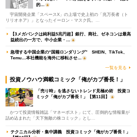
的…
宇宙開発企業「スペースX」の上場で史上初の「兆万長者（ト
リリオネア）」となったイーロン・マスク氏。…
【3メガバンクは純利益5兆円超】銀行、商社、ゼネコンは最高
益続出の一方で、中小企業・…
急増する中国企業の“国籍ロンダリング” SHEIN、TikTok、
Temu…本社機能を海外に移転させ…
一覧を見る
投資ノウハウ満載コミック「俺がカブ番長！」
「売り時」を逃さないトレンド見極め術 投資コ
ミック「俺がカブ番長！」【第11回】
かつて投資情報雑誌「マネーポスト」にて、圧倒的な情報量が
詰め込まれた「天下無敵の株コミック」とし…
テクニカル分析・集中講義 投資コミック「俺がカブ番長！」