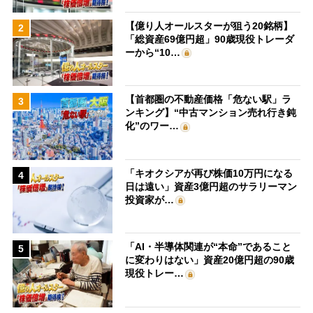
【億り人オールスターが狙う20銘柄】
2
「総資産69億円超」90歳現役トレーダ
ーから“10…
【首都圏の不動産価格「危ない駅」ラ
3
ンキング】“中古マンション売れ行き鈍
化”のワー…
「キオクシアが再び株価10万円になる
4
日は遠い」資産3億円超のサラリーマン
投資家が…
「AI・半導体関連が“本命”であること
5
に変わりはない」資産20億円超の90歳
現役トレー…