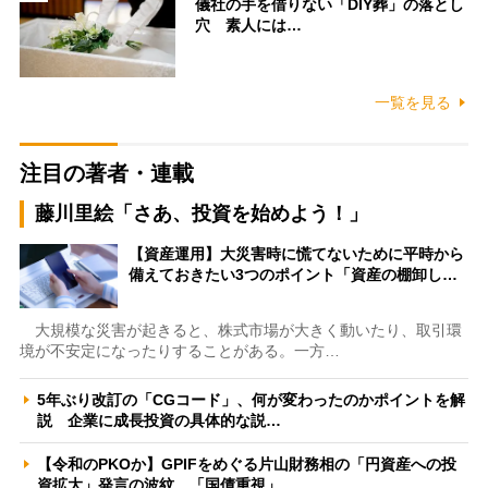
儀社の手を借りない「DIY葬」の落とし
穴 素人には…
一覧を見る
注目の著者・連載
藤川里絵「さあ、投資を始めよう！」
【資産運用】大災害時に慌てないために平時から
備えておきたい3つのポイント「資産の棚卸し…
大規模な災害が起きると、株式市場が大きく動いたり、取引環
境が不安定になったりすることがある。一方…
5年ぶり改訂の「CGコード」、何が変わったのかポイントを解
説 企業に成長投資の具体的な説…
【令和のPKOか】GPIFをめぐる片山財務相の「円資産への投
資拡大」発言の波紋 「国債重視」…