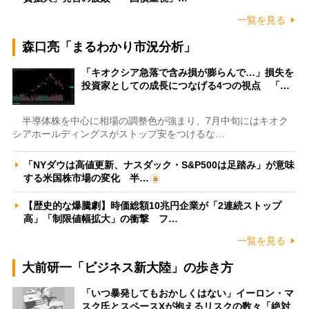
一覧を見る
森口亮「まるわかり市況分析」
「キオクシア急落で含み損が膨らんで…」損失を
投資家としての成長につなげる4つの視点 「…
半導体株を中心に相場の調整色が強まり、7月中旬にはキオク
シアホールディングスがストップ安をつけるな…
「NYダウは高値更新、ナスダック・S&P500は足踏み」が意味
する米国株市場の変化 半…
【歴史的な爆騰劇】時価総額10兆円企業が「2連続ストップ
高」「制限値幅拡大」の衝撃 フ…
一覧を見る
大前研一「ビジネス新大陸」の歩き方
「いつ暴発してもおかしくはない」イーロン・マ
スク氏とスペースXが抱えるリスクの数々「絶対