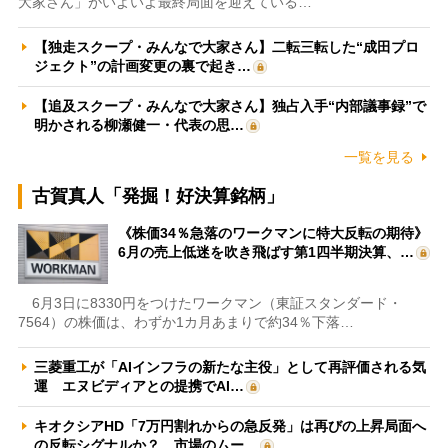
大家さん」がいよいよ最終局面を迎えている…
【独走スクープ・みんなで大家さん】二転三転した“成田プロ
ジェクト”の計画変更の裏で起き…
【追及スクープ・みんなで大家さん】独占入手“内部議事録”で
明かされる柳瀬健一・代表の思…
一覧を見る
古賀真人「発掘！好決算銘柄」
《株価34％急落のワークマンに特大反転の期待》
6月の売上低迷を吹き飛ばす第1四半期決算、…
6月3日に8330円をつけたワークマン（東証スタンダード・
7564）の株価は、わずか1カ月あまりで約34％下落…
三菱重工が「AIインフラの新たな主役」として再評価される気
運 エヌビディアとの提携でAI…
キオクシアHD「7万円割れからの急反発」は再びの上昇局面へ
の反転シグナルか？ 市場のムー…