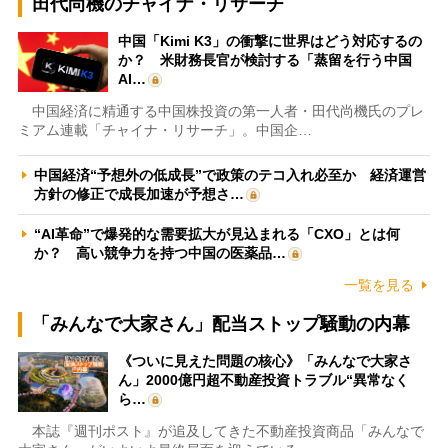
田代尚機のチャイナ・リサーチ
中国「Kimi K3」の衝撃に世界はどう対応するの
か？ 米財務長官が検討する「蒸留を行う中国
AI…
中国経済に精通する中国株投資の第一人者・田代尚機氏のプレ
ミアム連載「チャイナ・リサーチ」。中国企…
中国経済“予想外の低成長”で政策のテコ入れ必至か 経済運営
方針の修正で成長加速が予想さ…
“AI革命”で爆発的な需要拡大が見込まれる「CXO」とは何
か？ 高い競争力を持つ中国の医薬品…
一覧を見る
「みんなで大家さん」配当ストップ騒動の内幕
《ついに見えた問題の核心》「みんなで大家さ
ん」2000億円超不動産投資トラブル“異常なく
ら…
本誌『週刊ポスト』が追及してきた不動産投資商品「みんなで