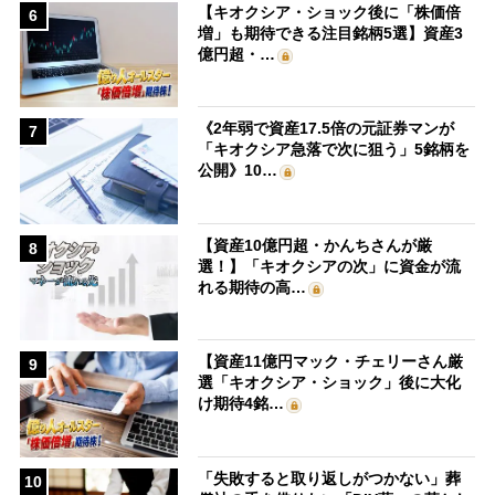
【キオクシア・ショック後に「株価倍
6
増」も期待できる注目銘柄5選】資産3
億円超・…
《2年弱で資産17.5倍の元証券マンが
7
「キオクシア急落で次に狙う」5銘柄を
公開》10…
【資産10億円超・かんちさんが厳
8
選！】「キオクシアの次」に資金が流
れる期待の高…
【資産11億円マック・チェリーさん厳
9
選「キオクシア・ショック」後に大化
け期待4銘…
「失敗すると取り返しがつかない」葬
10