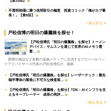
【第10回】
不透明相場に勝つ信用取引の極意 投資コミック「俺がカブ番
長！」【第9回】
一覧を見る
戸松信博の明日の爆騰株を探せ！
【戸松信博氏「明日の爆騰株」を探せ】トーメン
デバイス：サムスンを通じて世界のAIメモリ需
要…
新聞や雑誌など多数の金融メディアに出演するグローバルリン
クアドバイザーズ代表の戸松信博氏が、最新…
【戸松信博氏「明日の爆騰株」を探せ】レーザーテック：最先
端半導体の製造に不可欠な検査装…
【戸松信博氏「明日の爆騰株」を探せ】TDK：AIインフラを支
えるキープレーヤー 成長の再評…
一覧を見る