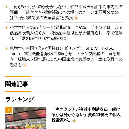
「何がやりたいのか分からない」竹中平蔵氏が語る高市内閣の
評価 「給付付き税額控除はその場しのぎ」いま不可欠なの
は“社会保障制度の改革議論”と指摘
小学生に人気の「シール流通事情」に変調 「ボンドロ」は依
然品薄状態が続くが、模倣品や類似品が大量流通し一部で値崩
れ 「選別が本格化する時代に」
急増する中国企業の“国籍ロンダリング” SHEIN、TikTok、
Temu…本社機能を海外に移転させ、トランプ関税の回避を狙
う 現地人を隠れ蓑にした中国企業の農業参入・土地取得への
懸念も
関連記事
ランキング
「キオクシアが今後も利益を出し続け
1
るかは分からない」資産11億円の個人
投資家が…