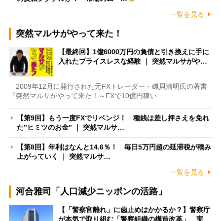
一覧を見る
突然マルサがやって来た！
【最終回】1億6000万円の負債と引き換えに手に
入れたプライスレスな経験 ｜ 突然マルサがや…
2009年12月に発行された元FXトレーダー・磯貝清明氏の著書
『突然マルサがやって来た！～FXで10億円稼い…
【第9回】もう一度FXでリベンジ！ 種銭は差し押さえを免れ
た”ヒミツのお金” ｜ 突然マルサ…
【第8回】年利はなんと14.6％！ 毎日5万円超の延滞税が積み
上がっていく ｜ 突然マルサ…
一覧を見る
河合雅司「人口減少ニッポンの活路」
【「警察官離れ」に歯止めはかかるか？】警察庁
が本気で取り組む「警察組織の構造改革」 実