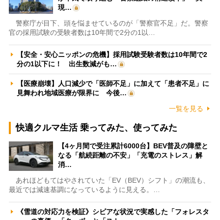
現…
警察庁が目下、頭を悩ませているのが「警察官不足」だ。警察
官の採用試験の受験者数は10年間で2分の1以…
【安全・安心ニッポンの危機】採用試験受験者数は10年間で2
分の1以下に！ 出生数減がも…
【医療崩壊】人口減少で「医師不足」に加えて「患者不足」に
見舞われ地域医療が限界に 今後…
一覧を見る
快適クルマ生活 乗ってみた、使ってみた
【4ヶ月間で受注累計6000台】BEV普及の障壁と
なる「航続距離の不安」「充電のストレス」解
消…
あれほどもてはやされていた「EV（BEV）シフト」の潮流も、
最近では減速基調になっているように見える。…
《雪道の対応力を検証》シビアな状況で実感した「フォレスタ