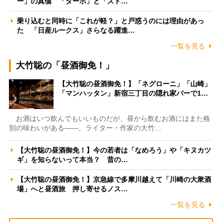
ー」の真価 「ターボ」と「スト…
乗り込むと同時に「これが軽？」と戸惑うのには理由があっ
た 「日産ルークス」さらなる躍進…
一覧を見る
大竹聡の「昼酒御免！」
【大竹聡の昼酒御免！】「ネグローニ」「山崎」
「マンハッタン」新宿三丁目の隠れ家バーで1…
お酒はいつ飲んでもいいものだが、昼から飲むお酒にはまた格
別の味わいがある――。ライター・作家の大竹…
【大竹聡の昼酒御免！】今の若者は「なめろう」や「キヌカツ
ギ」を知らないって本当？ 昔の…
【大竹聡の昼酒御免！】京急線で多摩川越えて「川崎の大衆酒
場」へと昼酒旅 押し寄せるノス…
一覧を見る