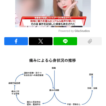
Powered by 
GliaStudios
Mute