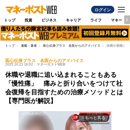
ログイン
トップ
投資
ビジネス
キャリア
ライフ
マネー
トップ
連載・著者
医心伝身プラス 名医からのアドバイス
休職や退職に追
医心伝身プラス 名医からのアドバイス
2025.10.21 16:02
マネーポストWEB
休職や退職に追い込まれることもある
「慢性痛」 痛みと折り合いをつけて社
会復帰を目指すための治療メソッドとは
【専門医が解説】
もっと見る
arrow_forward_ios