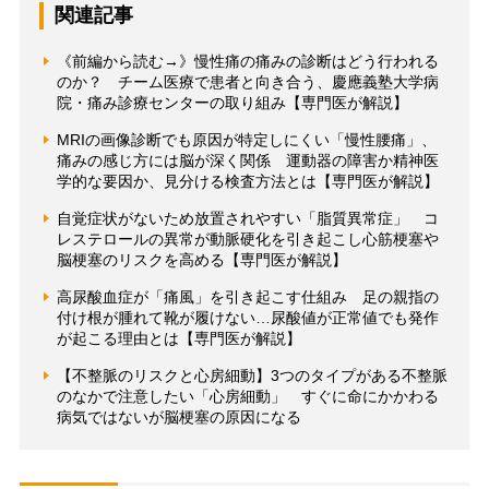
関連記事
《前編から読む→》慢性痛の痛みの診断はどう行われる
のか？ チーム医療で患者と向き合う、慶應義塾大学病
院・痛み診療センターの取り組み【専門医が解説】
MRIの画像診断でも原因が特定しにくい「慢性腰痛」、
痛みの感じ方には脳が深く関係 運動器の障害か精神医
学的な要因か、見分ける検査方法とは【専門医が解説】
自覚症状がないため放置されやすい「脂質異常症」 コ
レステロールの異常が動脈硬化を引き起こし心筋梗塞や
脳梗塞のリスクを高める【専門医が解説】
高尿酸血症が「痛風」を引き起こす仕組み 足の親指の
付け根が腫れて靴が履けない…尿酸値が正常値でも発作
が起こる理由とは【専門医が解説】
【不整脈のリスクと心房細動】3つのタイプがある不整脈
のなかで注意したい「心房細動」 すぐに命にかかわる
病気ではないが脳梗塞の原因になる