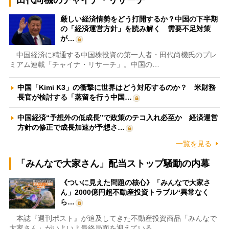
田代尚機のチャイナ・リサーチ
厳しい経済情勢をどう打開するか？中国の下半期
の「経済運営方針」を読み解く 需要不足対策
が…
中国経済に精通する中国株投資の第一人者・田代尚機氏のプレ
ミアム連載「チャイナ・リサーチ」。中国の…
中国「Kimi K3」の衝撃に世界はどう対応するのか？ 米財務
長官が検討する「蒸留を行う中国…
中国経済“予想外の低成長”で政策のテコ入れ必至か 経済運営
方針の修正で成長加速が予想さ…
一覧を見る
「みんなで大家さん」配当ストップ騒動の内幕
《ついに見えた問題の核心》「みんなで大家さ
ん」2000億円超不動産投資トラブル“異常なく
ら…
本誌『週刊ポスト』が追及してきた不動産投資商品「みんなで
大家さん」がいよいよ最終局面を迎えている…