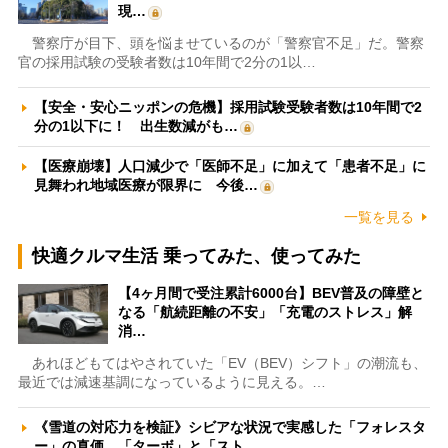
現…
警察庁が目下、頭を悩ませているのが「警察官不足」だ。警察
官の採用試験の受験者数は10年間で2分の1以…
【安全・安心ニッポンの危機】採用試験受験者数は10年間で2
分の1以下に！ 出生数減がも…
【医療崩壊】人口減少で「医師不足」に加えて「患者不足」に
見舞われ地域医療が限界に 今後…
一覧を見る
快適クルマ生活 乗ってみた、使ってみた
【4ヶ月間で受注累計6000台】BEV普及の障壁と
なる「航続距離の不安」「充電のストレス」解
消…
あれほどもてはやされていた「EV（BEV）シフト」の潮流も、
最近では減速基調になっているように見える。…
《雪道の対応力を検証》シビアな状況で実感した「フォレスタ
ー」の真価 「ターボ」と「スト…