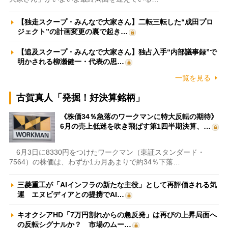
【独走スクープ・みんなで大家さん】二転三転した“成田プロ
ジェクト”の計画変更の裏で起き…
【追及スクープ・みんなで大家さん】独占入手“内部議事録”で
明かされる柳瀬健一・代表の思…
一覧を見る
古賀真人「発掘！好決算銘柄」
《株価34％急落のワークマンに特大反転の期待》
6月の売上低迷を吹き飛ばす第1四半期決算、…
6月3日に8330円をつけたワークマン（東証スタンダード・
7564）の株価は、わずか1カ月あまりで約34％下落…
三菱重工が「AIインフラの新たな主役」として再評価される気
運 エヌビディアとの提携でAI…
キオクシアHD「7万円割れからの急反発」は再びの上昇局面へ
の反転シグナルか？ 市場のムー…