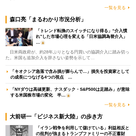
一覧を見る
森口亮「まるわかり市況分析」
「トレンド転換のスイッチになり得る」“介入慣
れ”した市場心理を変える「日米協調為替介入」
…
日米両政府が、約28年ぶりとなる円買いの協調介入に踏み切っ
た。米国も追加介入を辞さない姿勢を示して…
「キオクシア急落で含み損が膨らんで…」損失を投資家として
の成長につなげる4つの視点 …
「NYダウは高値更新、ナスダック・S&P500は足踏み」が意味
する米国株市場の変化 半…
一覧を見る
大前研一「ビジネス新大陸」の歩き方
「イラン戦争を利用して儲けている」利益相反と
の批判が強まるトランプファミリーの不正蓄財