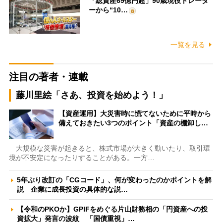
「総資産69億円超」90歳現役トレーダ
ーから“10…
一覧を見る
注目の著者・連載
藤川里絵「さあ、投資を始めよう！」
【資産運用】大災害時に慌てないために平時から
備えておきたい3つのポイント「資産の棚卸し…
大規模な災害が起きると、株式市場が大きく動いたり、取引環
境が不安定になったりすることがある。一方…
5年ぶり改訂の「CGコード」、何が変わったのかポイントを解
説 企業に成長投資の具体的な説…
【令和のPKOか】GPIFをめぐる片山財務相の「円資産への投
資拡大」発言の波紋 「国債重視」…