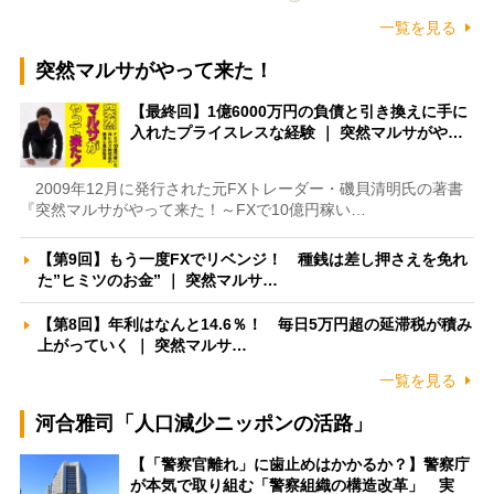
一覧を見る
突然マルサがやって来た！
【最終回】1億6000万円の負債と引き換えに手に
入れたプライスレスな経験 ｜ 突然マルサがや…
2009年12月に発行された元FXトレーダー・磯貝清明氏の著書
『突然マルサがやって来た！～FXで10億円稼い…
【第9回】もう一度FXでリベンジ！ 種銭は差し押さえを免れ
た”ヒミツのお金” ｜ 突然マルサ…
【第8回】年利はなんと14.6％！ 毎日5万円超の延滞税が積み
上がっていく ｜ 突然マルサ…
一覧を見る
河合雅司「人口減少ニッポンの活路」
【「警察官離れ」に歯止めはかかるか？】警察庁
が本気で取り組む「警察組織の構造改革」 実