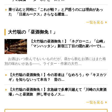
乗り込むと同時に「これが軽？」と戸惑うのには理由があっ
た 「日産ルークス」さらなる躍進…
一覧を見る
大竹聡の「昼酒御免！」
【大竹聡の昼酒御免！】「ネグローニ」「山崎」
「マンハッタン」新宿三丁目の隠れ家バーで1…
お酒はいつ飲んでもいいものだが、昼から飲むお酒にはまた格
別の味わいがある――。ライター・作家の大竹…
【大竹聡の昼酒御免！】今の若者は「なめろう」や「キヌカツ
ギ」を知らないって本当？ 昔の…
【大竹聡の昼酒御免！】京急線で多摩川越えて「川崎の大衆酒
場」へと昼酒旅 押し寄せるノス…
一覧を見る