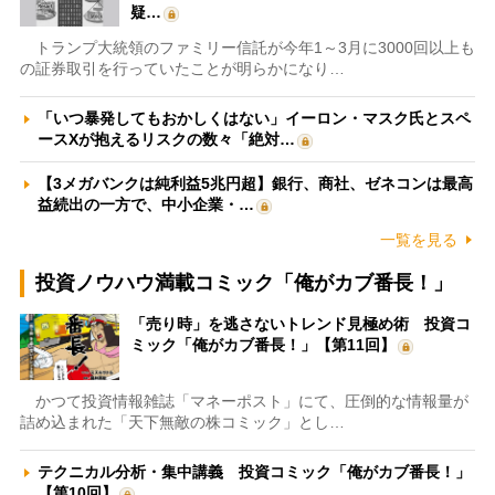
疑…
トランプ大統領のファミリー信託が今年1～3月に3000回以上も
の証券取引を行っていたことが明らかになり…
「いつ暴発してもおかしくはない」イーロン・マスク氏とスペ
ースXが抱えるリスクの数々「絶対…
【3メガバンクは純利益5兆円超】銀行、商社、ゼネコンは最高
益続出の一方で、中小企業・…
一覧を見る
投資ノウハウ満載コミック「俺がカブ番長！」
「売り時」を逃さないトレンド見極め術 投資コ
ミック「俺がカブ番長！」【第11回】
かつて投資情報雑誌「マネーポスト」にて、圧倒的な情報量が
詰め込まれた「天下無敵の株コミック」とし…
テクニカル分析・集中講義 投資コミック「俺がカブ番長！」
【第10回】