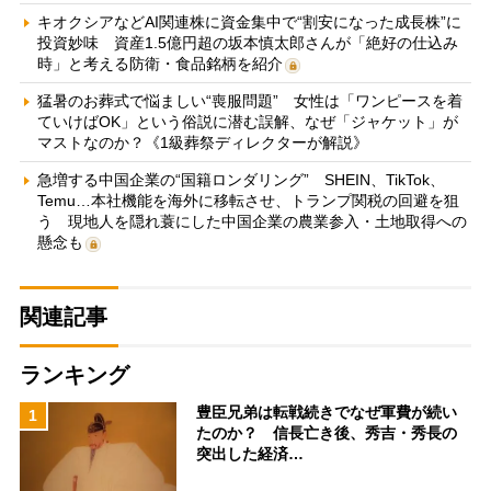
キオクシアなどAI関連株に資金集中で“割安になった成長株”に
投資妙味 資産1.5億円超の坂本慎太郎さんが「絶好の仕込み
時」と考える防衛・食品銘柄を紹介
猛暑のお葬式で悩ましい“喪服問題” 女性は「ワンピースを着
ていけばOK」という俗説に潜む誤解、なぜ「ジャケット」が
マストなのか？《1級葬祭ディレクターが解説》
急増する中国企業の“国籍ロンダリング” SHEIN、TikTok、
Temu…本社機能を海外に移転させ、トランプ関税の回避を狙
う 現地人を隠れ蓑にした中国企業の農業参入・土地取得への
懸念も
関連記事
ランキング
豊臣兄弟は転戦続きでなぜ軍費が続い
1
たのか？ 信長亡き後、秀吉・秀長の
突出した経済…