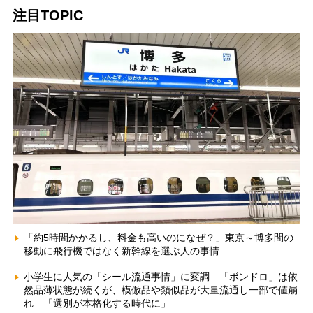
注目TOPIC
「約5時間かかるし、料金も高いのになぜ？」東京～博多間の
移動に飛行機ではなく新幹線を選ぶ人の事情
小学生に人気の「シール流通事情」に変調 「ボンドロ」は依
然品薄状態が続くが、模倣品や類似品が大量流通し一部で値崩
れ 「選別が本格化する時代に」