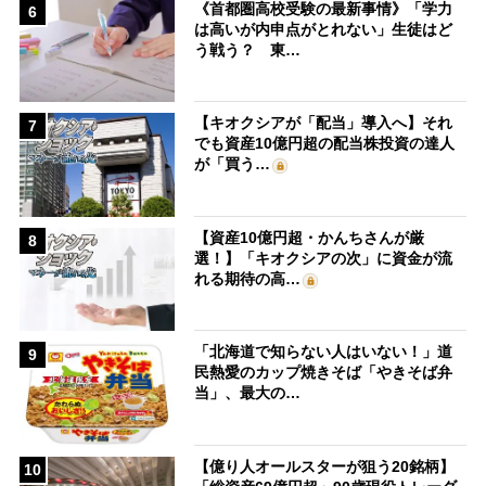
《首都圏高校受験の最新事情》「学力
6
は高いが内申点がとれない」生徒はど
う戦う？ 東…
【キオクシアが「配当」導入へ】それ
7
でも資産10億円超の配当株投資の達人
が「買う…
【資産10億円超・かんちさんが厳
8
選！】「キオクシアの次」に資金が流
れる期待の高…
「北海道で知らない人はいない！」道
9
民熱愛のカップ焼きそば「やきそば弁
当」、最大の…
【億り人オールスターが狙う20銘柄】
10