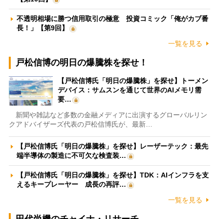
不透明相場に勝つ信用取引の極意 投資コミック「俺がカブ番
長！」【第9回】
一覧を見る
戸松信博の明日の爆騰株を探せ！
【戸松信博氏「明日の爆騰株」を探せ】トーメン
デバイス：サムスンを通じて世界のAIメモリ需
要…
新聞や雑誌など多数の金融メディアに出演するグローバルリン
クアドバイザーズ代表の戸松信博氏が、最新…
【戸松信博氏「明日の爆騰株」を探せ】レーザーテック：最先
端半導体の製造に不可欠な検査装…
【戸松信博氏「明日の爆騰株」を探せ】TDK：AIインフラを支
えるキープレーヤー 成長の再評…
一覧を見る