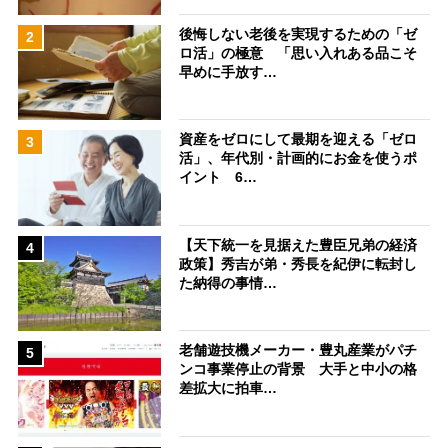
後悔しない老後を実現するための「ゼ
2
ロ活」の極意 「思い入れある品こそ
早めに手放す…
資産をゼロにして最期を迎える「ゼロ
3
活」、年代別・計画的にお金を使うポ
イント 6…
【天下統一を見据えた豊臣兄弟の経済
4
政策】秀吉が弟・秀長を紀伊に転封し
た納得の事情…
老舗遊技機メーカー・豊丸産業がパチ
5
ンコ事業停止の背景 大手と中小の格
差拡大に拍車…