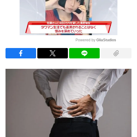
Powered by 
GliaStudios
Mute