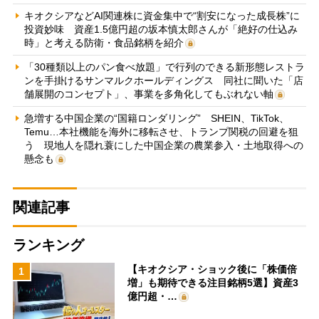
キオクシアなどAI関連株に資金集中で“割安になった成長株”に
投資妙味 資産1.5億円超の坂本慎太郎さんが「絶好の仕込み
時」と考える防衛・食品銘柄を紹介
「30種類以上のパン食べ放題」で行列のできる新形態レストラ
ンを手掛けるサンマルクホールディングス 同社に聞いた「店
舗展開のコンセプト」、事業を多角化してもぶれない軸
急増する中国企業の“国籍ロンダリング” SHEIN、TikTok、
Temu…本社機能を海外に移転させ、トランプ関税の回避を狙
う 現地人を隠れ蓑にした中国企業の農業参入・土地取得への
懸念も
関連記事
ランキング
【キオクシア・ショック後に「株価倍
1
増」も期待できる注目銘柄5選】資産3
億円超・…