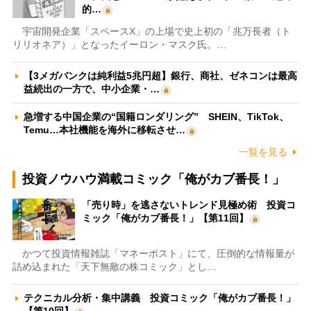
的…
宇宙開発企業「スペースX」の上場で史上初の「兆万長者（ト
リリオネア）」となったイーロン・マスク氏。…
【3メガバンクは純利益5兆円超】銀行、商社、ゼネコンは最高
益続出の一方で、中小企業・…
急増する中国企業の“国籍ロンダリング” SHEIN、TikTok、
Temu…本社機能を海外に移転させ…
一覧を見る
投資ノウハウ満載コミック「俺がカブ番長！」
「売り時」を逃さないトレンド見極め術 投資コ
ミック「俺がカブ番長！」【第11回】
かつて投資情報雑誌「マネーポスト」にて、圧倒的な情報量が
詰め込まれた「天下無敵の株コミック」とし…
テクニカル分析・集中講義 投資コミック「俺がカブ番長！」