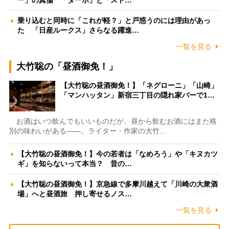
ー」の真価 「ターボ」と「スト…
乗り込むと同時に「これが軽？」と戸惑うのには理由があっ
た 「日産ルークス」さらなる躍進…
一覧を見る
大竹聡の「昼酒御免！」
【大竹聡の昼酒御免！】「ネグローニ」「山崎」
「マンハッタン」新宿三丁目の隠れ家バーで1…
お酒はいつ飲んでもいいものだが、昼から飲むお酒にはまた格
別の味わいがある――。ライター・作家の大竹…
【大竹聡の昼酒御免！】今の若者は「なめろう」や「キヌカツ
ギ」を知らないって本当？ 昔の…
【大竹聡の昼酒御免！】京急線で多摩川越えて「川崎の大衆酒
場」へと昼酒旅 押し寄せるノス…
一覧を見る