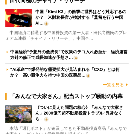
田代尚機のチャイナ・リサーチ
中国「Kimi K3」の衝撃に世界はどう対応するの
か？ 米財務長官が検討する「蒸留を行う中国
AI…
中国経済に精通する中国株投資の第一人者・田代尚機氏のプレ
ミアム連載「チャイナ・リサーチ」。中国企…
中国経済“予想外の低成長”で政策のテコ入れ必至か 経済運営
方針の修正で成長加速が予想さ…
“AI革命”で爆発的な需要拡大が見込まれる「CXO」とは何
か？ 高い競争力を持つ中国の医薬品…
一覧を見る
「みんなで大家さん」配当ストップ騒動の内幕
《ついに見えた問題の核心》「みんなで大家さ
ん」2000億円超不動産投資トラブル“異常なく
ら…
本誌『週刊ポスト』が追及してきた不動産投資商品「みんなで