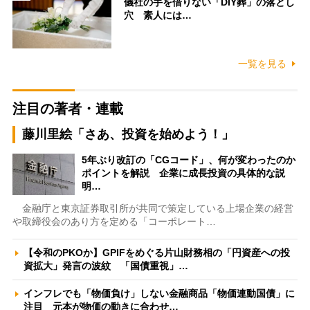
儀社の手を借りない「DIY葬」の落とし
穴 素人には…
一覧を見る
注目の著者・連載
藤川里絵「さあ、投資を始めよう！」
5年ぶり改訂の「CGコード」、何が変わったのか
ポイントを解説 企業に成長投資の具体的な説
明…
金融庁と東京証券取引所が共同で策定している上場企業の経営
や取締役会のあり方を定める「コーポレート…
【令和のPKOか】GPIFをめぐる片山財務相の「円資産への投
資拡大」発言の波紋 「国債重視」…
インフレでも「物価負け」しない金融商品「物価連動国債」に
注目 元本が物価の動きに合わせ…