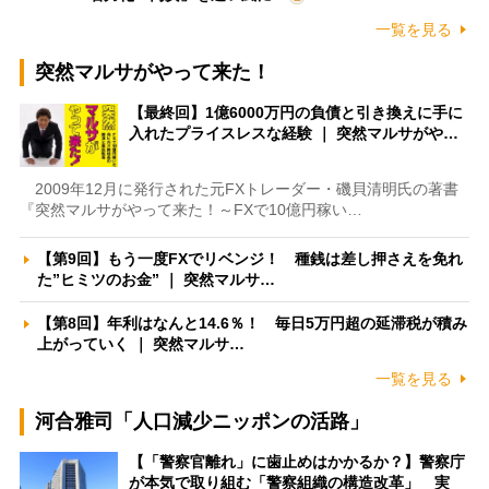
一覧を見る
突然マルサがやって来た！
【最終回】1億6000万円の負債と引き換えに手に
入れたプライスレスな経験 ｜ 突然マルサがや…
2009年12月に発行された元FXトレーダー・磯貝清明氏の著書
『突然マルサがやって来た！～FXで10億円稼い…
【第9回】もう一度FXでリベンジ！ 種銭は差し押さえを免れ
た”ヒミツのお金” ｜ 突然マルサ…
【第8回】年利はなんと14.6％！ 毎日5万円超の延滞税が積み
上がっていく ｜ 突然マルサ…
一覧を見る
河合雅司「人口減少ニッポンの活路」
【「警察官離れ」に歯止めはかかるか？】警察庁
が本気で取り組む「警察組織の構造改革」 実