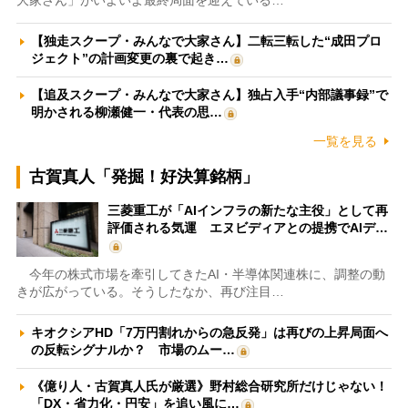
大家さん」がいよいよ最終局面を迎えている…
【独走スクープ・みんなで大家さん】二転三転した“成田プロ
ジェクト”の計画変更の裏で起き…
【追及スクープ・みんなで大家さん】独占入手“内部議事録”で
明かされる柳瀬健一・代表の思…
一覧を見る
古賀真人「発掘！好決算銘柄」
三菱重工が「AIインフラの新たな主役」として再
評価される気運 エヌビディアとの提携でAIデ…
今年の株式市場を牽引してきたAI・半導体関連株に、調整の動
きが広がっている。そうしたなか、再び注目…
キオクシアHD「7万円割れからの急反発」は再びの上昇局面へ
の反転シグナルか？ 市場のムー…
《億り人・古賀真人氏が厳選》野村総合研究所だけじゃない！
「DX・省力化・円安」を追い風に…