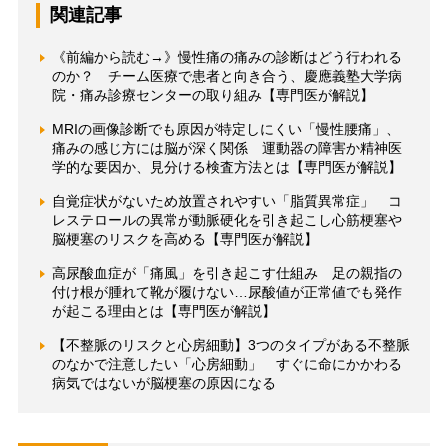
関連記事
《前編から読む→》慢性痛の痛みの診断はどう行われる
のか？ チーム医療で患者と向き合う、慶應義塾大学病
院・痛み診療センターの取り組み【専門医が解説】
MRIの画像診断でも原因が特定しにくい「慢性腰痛」、
痛みの感じ方には脳が深く関係 運動器の障害か精神医
学的な要因か、見分ける検査方法とは【専門医が解説】
自覚症状がないため放置されやすい「脂質異常症」 コ
レステロールの異常が動脈硬化を引き起こし心筋梗塞や
脳梗塞のリスクを高める【専門医が解説】
高尿酸血症が「痛風」を引き起こす仕組み 足の親指の
付け根が腫れて靴が履けない…尿酸値が正常値でも発作
が起こる理由とは【専門医が解説】
【不整脈のリスクと心房細動】3つのタイプがある不整脈
のなかで注意したい「心房細動」 すぐに命にかかわる
病気ではないが脳梗塞の原因になる