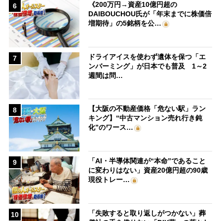
《200万円→資産10億円超の
6
DAIBOUCHOU氏が「年末までに株価倍
増期待」の5銘柄を公…
ドライアイスを使わず遺体を保つ「エ
7
ンバーミング」が日本でも普及 1～2
週間は問…
【大阪の不動産価格「危ない駅」ラン
8
キング】“中古マンション売れ行き鈍
化”のワース…
「AI・半導体関連が“本命”であること
9
に変わりはない」資産20億円超の90歳
現役トレー…
「失敗すると取り返しがつかない」葬
10