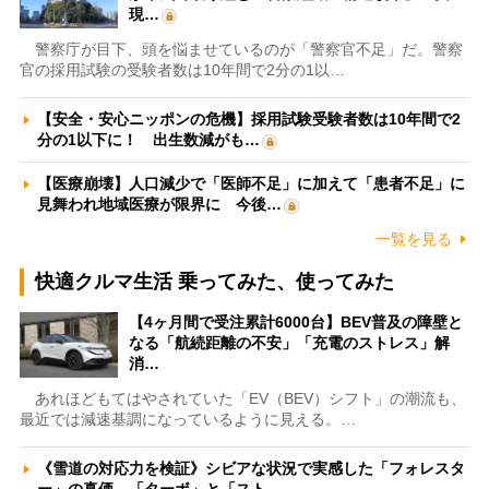
現…
警察庁が目下、頭を悩ませているのが「警察官不足」だ。警察
官の採用試験の受験者数は10年間で2分の1以…
【安全・安心ニッポンの危機】採用試験受験者数は10年間で2
分の1以下に！ 出生数減がも…
【医療崩壊】人口減少で「医師不足」に加えて「患者不足」に
見舞われ地域医療が限界に 今後…
一覧を見る
快適クルマ生活 乗ってみた、使ってみた
【4ヶ月間で受注累計6000台】BEV普及の障壁と
なる「航続距離の不安」「充電のストレス」解
消…
あれほどもてはやされていた「EV（BEV）シフト」の潮流も、
最近では減速基調になっているように見える。…
《雪道の対応力を検証》シビアな状況で実感した「フォレスタ