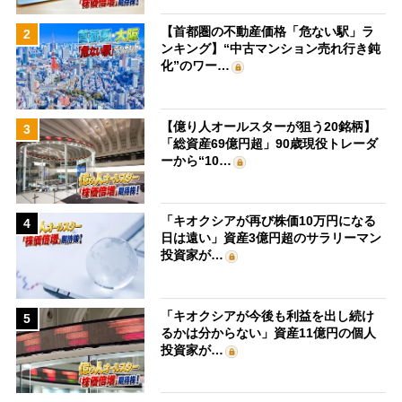
【首都圏の不動産価格「危ない駅」ラ
2
ンキング】“中古マンション売れ行き鈍
化”のワー…
【億り人オールスターが狙う20銘柄】
3
「総資産69億円超」90歳現役トレーダ
ーから“10…
「キオクシアが再び株価10万円になる
4
日は遠い」資産3億円超のサラリーマン
投資家が…
「キオクシアが今後も利益を出し続け
5
るかは分からない」資産11億円の個人
投資家が…