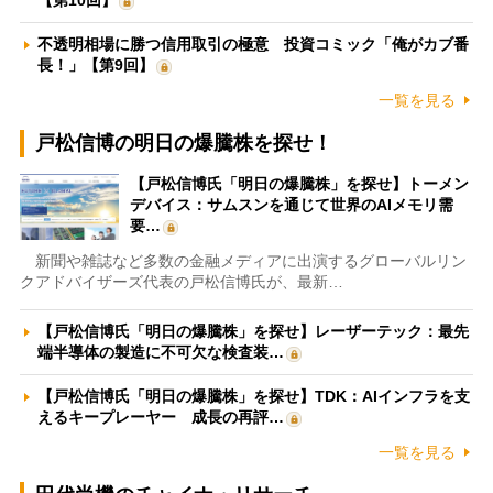
【第10回】
不透明相場に勝つ信用取引の極意 投資コミック「俺がカブ番
長！」【第9回】
一覧を見る
戸松信博の明日の爆騰株を探せ！
【戸松信博氏「明日の爆騰株」を探せ】トーメン
デバイス：サムスンを通じて世界のAIメモリ需
要…
新聞や雑誌など多数の金融メディアに出演するグローバルリン
クアドバイザーズ代表の戸松信博氏が、最新…
【戸松信博氏「明日の爆騰株」を探せ】レーザーテック：最先
端半導体の製造に不可欠な検査装…
【戸松信博氏「明日の爆騰株」を探せ】TDK：AIインフラを支
えるキープレーヤー 成長の再評…
一覧を見る