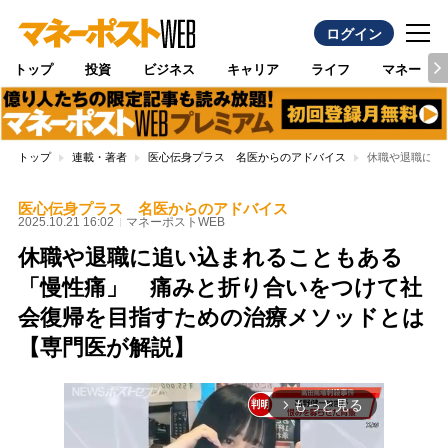
ログイン
トップ
投資
ビジネス
キャリア
ライフ
マネー
トップ
連載・著者
医心伝身プラス 名医からのアドバイス
休職や退職に追
医心伝身プラス 名医からのアドバイス
2025.10.21 16:02
マネーポストWEB
休職や退職に追い込まれることもある
「慢性痛」 痛みと折り合いをつけて社
会復帰を目指すための治療メソッドとは
【専門医が解説】
もっと見る
arrow_forward_ios