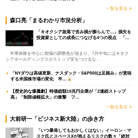
一覧を見る
森口亮「まるわかり市況分析」
「キオクシア急落で含み損が膨らんで…」損失を
投資家としての成長につなげる4つの視点 「…
半導体株を中心に相場の調整色が強まり、7月中旬にはキオク
シアホールディングスがストップ安をつけるな…
「NYダウは高値更新、ナスダック・S&P500は足踏み」が意味
する米国株市場の変化 半…
【歴史的な爆騰劇】時価総額10兆円企業が「2連続ストップ
高」「制限値幅拡大」の衝撃 フ…
一覧を見る
大前研一「ビジネス新大陸」の歩き方
「いつ暴発してもおかしくはない」イーロン・マ
スク氏とスペースXが抱えるリスクの数々「絶対