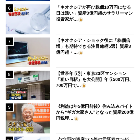
「キオクシアが再び株価10万円になる
6
日は遠い」資産3億円超のサラリーマン
投資家が…
【キオクシア・ショック後に「株価倍
7
増」も期待できる注目銘柄5選】資産3
億円超・…
【世帯年収別・東京23区マンション
8
「狙い目駅」を大公開】年収500万円、
700万円で…
《利益は年5億円前後》住み込みバイト
9
から“ギガ大家さん”となった資産200億
円税理…
《2年弱で資産17.5倍の元証券マンが