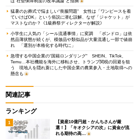
は“社会保障制度の改革議論”と指摘
猛暑のお葬式で悩ましい“喪服問題” 女性は「ワンピースを着
ていけばOK」という俗説に潜む誤解、なぜ「ジャケット」が
マストなのか？《1級葬祭ディレクターが解説》
小学生に人気の「シール流通事情」に変調 「ボンドロ」は依
然品薄状態が続くが、模倣品や類似品が大量流通し一部で値崩
れ 「選別が本格化する時代に」
急増する中国企業の“国籍ロンダリング” SHEIN、TikTok、
Temu…本社機能を海外に移転させ、トランプ関税の回避を狙
う 現地人を隠れ蓑にした中国企業の農業参入・土地取得への
懸念も
関連記事
ランキング
【資産10億円超・かんちさんが厳
1
選！】「キオクシアの次」に資金が流
れる期待の高…