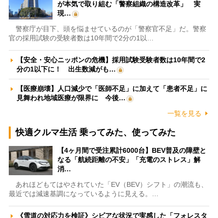
が本気で取り組む「警察組織の構造改革」 実
現…
警察庁が目下、頭を悩ませているのが「警察官不足」だ。警察
官の採用試験の受験者数は10年間で2分の1以…
【安全・安心ニッポンの危機】採用試験受験者数は10年間で2
分の1以下に！ 出生数減がも…
【医療崩壊】人口減少で「医師不足」に加えて「患者不足」に
見舞われ地域医療が限界に 今後…
一覧を見る
快適クルマ生活 乗ってみた、使ってみた
【4ヶ月間で受注累計6000台】BEV普及の障壁と
なる「航続距離の不安」「充電のストレス」解
消…
あれほどもてはやされていた「EV（BEV）シフト」の潮流も、
最近では減速基調になっているように見える。…
《雪道の対応力を検証》シビアな状況で実感した「フォレスタ