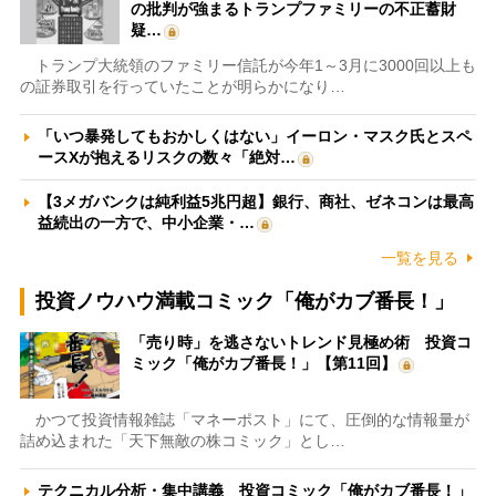
の批判が強まるトランプファミリーの不正蓄財
疑…
トランプ大統領のファミリー信託が今年1～3月に3000回以上も
の証券取引を行っていたことが明らかになり…
「いつ暴発してもおかしくはない」イーロン・マスク氏とスペ
ースXが抱えるリスクの数々「絶対…
【3メガバンクは純利益5兆円超】銀行、商社、ゼネコンは最高
益続出の一方で、中小企業・…
一覧を見る
投資ノウハウ満載コミック「俺がカブ番長！」
「売り時」を逃さないトレンド見極め術 投資コ
ミック「俺がカブ番長！」【第11回】
かつて投資情報雑誌「マネーポスト」にて、圧倒的な情報量が
詰め込まれた「天下無敵の株コミック」とし…
テクニカル分析・集中講義 投資コミック「俺がカブ番長！」