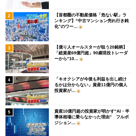
【首都圏の不動産価格「危ない駅」ラ
2
ンキング】“中古マンション売れ行き鈍
化”のワー…
【億り人オールスターが狙う20銘柄】
3
「総資産69億円超」90歳現役トレーダ
ーから“10…
「キオクシアが今後も利益を出し続け
4
るかは分からない」資産11億円の個人
投資家が…
資産10億円超の投資家が明かす“AI・半
5
導体相場に乗らなかった理由” フルポ
ジション…