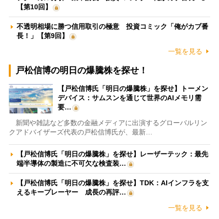
【第10回】
不透明相場に勝つ信用取引の極意 投資コミック「俺がカブ番
長！」【第9回】
一覧を見る
戸松信博の明日の爆騰株を探せ！
【戸松信博氏「明日の爆騰株」を探せ】トーメン
デバイス：サムスンを通じて世界のAIメモリ需
要…
新聞や雑誌など多数の金融メディアに出演するグローバルリン
クアドバイザーズ代表の戸松信博氏が、最新…
【戸松信博氏「明日の爆騰株」を探せ】レーザーテック：最先
端半導体の製造に不可欠な検査装…
【戸松信博氏「明日の爆騰株」を探せ】TDK：AIインフラを支
えるキープレーヤー 成長の再評…
一覧を見る