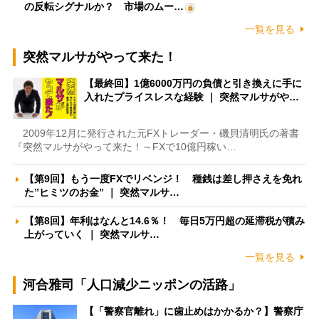
の反転シグナルか？ 市場のムー…
一覧を見る
突然マルサがやって来た！
【最終回】1億6000万円の負債と引き換えに手に
入れたプライスレスな経験 ｜ 突然マルサがや…
2009年12月に発行された元FXトレーダー・磯貝清明氏の著書
『突然マルサがやって来た！～FXで10億円稼い…
【第9回】もう一度FXでリベンジ！ 種銭は差し押さえを免れ
た”ヒミツのお金” ｜ 突然マルサ…
【第8回】年利はなんと14.6％！ 毎日5万円超の延滞税が積み
上がっていく ｜ 突然マルサ…
一覧を見る
河合雅司「人口減少ニッポンの活路」
【「警察官離れ」に歯止めはかかるか？】警察庁