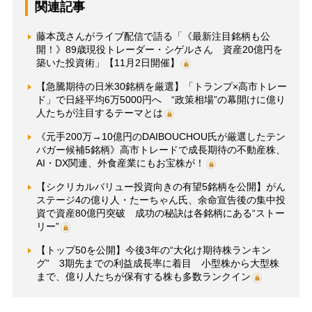
関連記事
藤本茂さんがライブ配信で語る「《最新注目銘柄も公
開！》89歳現役トレーダー・シゲルさん 資産20億円を
築いた投資術」【11月2日開催】
【急騰期待の日米30銘柄を厳選】「トランプ×高市トレー
ド」で日経平均6万5000円へ “政策相場”の幕開けに億り
人たちが注目するテーマとは
《元手200万→10億円のDAIBOUCHOU氏が厳選したテン
バガー候補5銘柄》高市トレードで成長期待の不動産株、
AI・DX関連、外食産業にもお宝株が！
【シクリカルバリュー投資向きの有望5銘柄を公開】がん
ステージ4の億り人・たーちゃん氏、余命宣告後の集中投
資で資産80億円突破 成功の秘訣は各銘柄にある“ストー
リー”
【トップ50を公開】今後3年の“大化け期待株ランキン
グ” 3期先までの利益成長率に着目 小型株から大型株
まで、億り人たちが保有する株も多数ランクイン