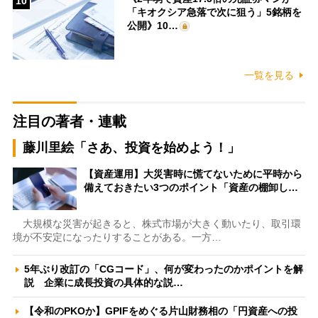
10
「キオクシア急落で次に狙う」5銘柄を
公開》10…
一覧を見る
注目の著者・連載
藤川里絵「さあ、投資を始めよう！」
【資産運用】大災害時に慌てないために平時から
備えておきたい3つのポイント「資産の棚卸し…
大規模な災害が起きると、株式市場が大きく動いたり、取引環
境が不安定になったりすることがある。一方…
5年ぶり改訂の「CGコード」、何が変わったのかポイントを解
説 企業に成長投資の具体的な説…
【令和のPKOか】GPIFをめぐる片山財務相の「円資産への投