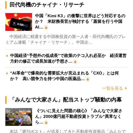
田代尚機のチャイナ・リサーチ
中国「Kimi K3」の衝撃に世界はどう対応するの
か？ 米財務長官が検討する「蒸留を行う中国
AI…
中国経済に精通する中国株投資の第一人者・田代尚機氏のプレ
ミアム連載「チャイナ・リサーチ」。中国企…
中国経済“予想外の低成長”で政策のテコ入れ必至か 経済運営
方針の修正で成長加速が予想さ…
“AI革命”で爆発的な需要拡大が見込まれる「CXO」とは何
か？ 高い競争力を持つ中国の医薬品…
一覧を見る
「みんなで大家さん」配当ストップ騒動の内幕
《ついに見えた問題の核心》「みんなで大家さ
ん」2000億円超不動産投資トラブル“異常なく
ら…
本誌『週刊ポスト』が追及してきた不動産投資商品「みんなで