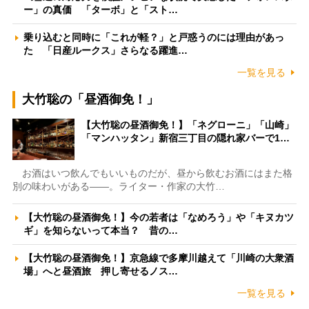
ー」の真価 「ターボ」と「スト…
乗り込むと同時に「これが軽？」と戸惑うのには理由があっ
た 「日産ルークス」さらなる躍進…
一覧を見る
大竹聡の「昼酒御免！」
【大竹聡の昼酒御免！】「ネグローニ」「山崎」
「マンハッタン」新宿三丁目の隠れ家バーで1…
お酒はいつ飲んでもいいものだが、昼から飲むお酒にはまた格
別の味わいがある――。ライター・作家の大竹…
【大竹聡の昼酒御免！】今の若者は「なめろう」や「キヌカツ
ギ」を知らないって本当？ 昔の…
【大竹聡の昼酒御免！】京急線で多摩川越えて「川崎の大衆酒
場」へと昼酒旅 押し寄せるノス…
一覧を見る