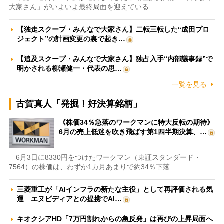
大家さん」がいよいよ最終局面を迎えている…
【独走スクープ・みんなで大家さん】二転三転した“成田プロ
ジェクト”の計画変更の裏で起き…
【追及スクープ・みんなで大家さん】独占入手“内部議事録”で
明かされる柳瀬健一・代表の思…
一覧を見る
古賀真人「発掘！好決算銘柄」
《株価34％急落のワークマンに特大反転の期待》
6月の売上低迷を吹き飛ばす第1四半期決算、…
6月3日に8330円をつけたワークマン（東証スタンダード・
7564）の株価は、わずか1カ月あまりで約34％下落…
三菱重工が「AIインフラの新たな主役」として再評価される気
運 エヌビディアとの提携でAI…
キオクシアHD「7万円割れからの急反発」は再びの上昇局面へ