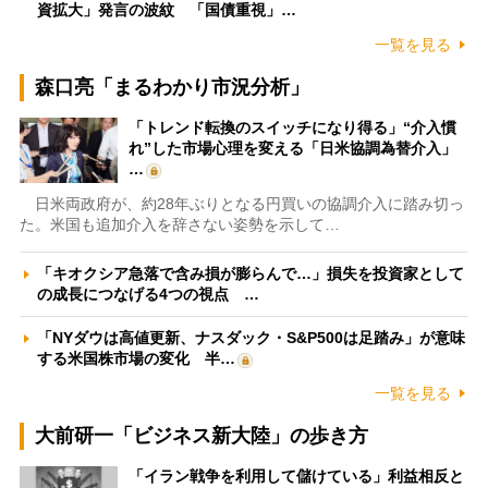
資拡大」発言の波紋 「国債重視」…
一覧を見る
森口亮「まるわかり市況分析」
「トレンド転換のスイッチになり得る」“介入慣
れ”した市場心理を変える「日米協調為替介入」
…
日米両政府が、約28年ぶりとなる円買いの協調介入に踏み切っ
た。米国も追加介入を辞さない姿勢を示して…
「キオクシア急落で含み損が膨らんで…」損失を投資家として
の成長につなげる4つの視点 …
「NYダウは高値更新、ナスダック・S&P500は足踏み」が意味
する米国株市場の変化 半…
一覧を見る
大前研一「ビジネス新大陸」の歩き方
「イラン戦争を利用して儲けている」利益相反と