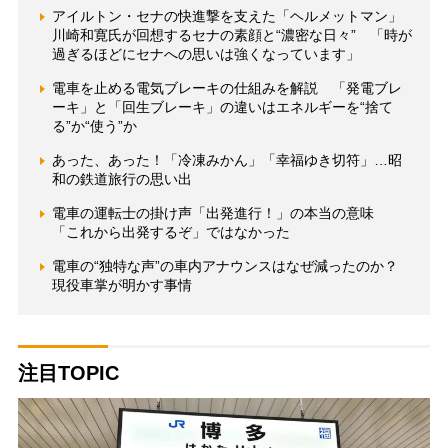
アイルトン・セナの快進撃を支えた「ヘルメットマン」
川崎和寛氏が回想するセナの素顔と“濃密な日々” 「時が
過ぎるほどにセナへの思いは強くなっています」
電車を止める電気ブレーキの仕組みを解説 「発電ブレ
ーキ」と「回生ブレーキ」の違いはエネルギーを“捨て
る”か“使う”か
あった、あった！「冷凍みかん」「幸福ゆき切符」…昭
和の鉄道旅行の思い出
電車の運転士の掛け声「出発進行！」の本当の意味
「これから出発するぞ」ではなかった
電車の“独特な声”の車内アナウンスはなぜ減ったのか？
現役車掌が明かす事情
注目TOPIC