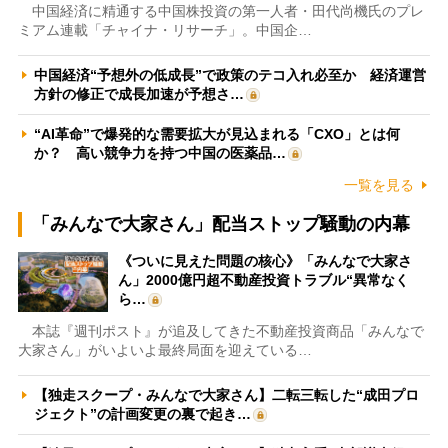
中国経済に精通する中国株投資の第一人者・田代尚機氏のプレ
ミアム連載「チャイナ・リサーチ」。中国企…
中国経済“予想外の低成長”で政策のテコ入れ必至か 経済運営
方針の修正で成長加速が予想さ…
“AI革命”で爆発的な需要拡大が見込まれる「CXO」とは何
か？ 高い競争力を持つ中国の医薬品…
一覧を見る
「みんなで大家さん」配当ストップ騒動の内幕
《ついに見えた問題の核心》「みんなで大家さ
ん」2000億円超不動産投資トラブル“異常なく
ら…
本誌『週刊ポスト』が追及してきた不動産投資商品「みんなで
大家さん」がいよいよ最終局面を迎えている…
【独走スクープ・みんなで大家さん】二転三転した“成田プロ
ジェクト”の計画変更の裏で起き…