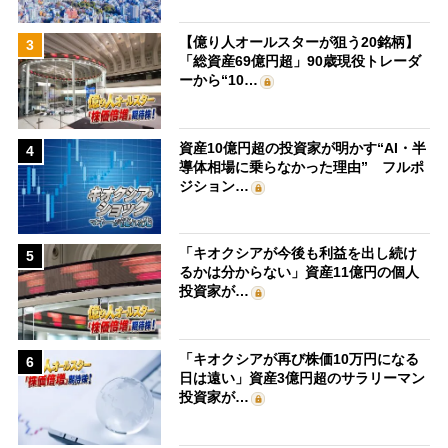
【億り人オールスターが狙う20銘柄】
3
「総資産69億円超」90歳現役トレーダ
ーから“10…
資産10億円超の投資家が明かす“AI・半
4
導体相場に乗らなかった理由” フルポ
ジション…
「キオクシアが今後も利益を出し続け
5
るかは分からない」資産11億円の個人
投資家が…
「キオクシアが再び株価10万円になる
6
日は遠い」資産3億円超のサラリーマン
投資家が…