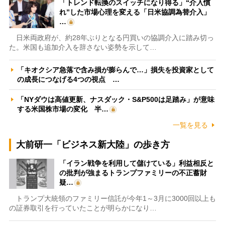
「トレンド転換のスイッチになり得る」“介入慣
れ”した市場心理を変える「日米協調為替介入」
…
日米両政府が、約28年ぶりとなる円買いの協調介入に踏み切っ
た。米国も追加介入を辞さない姿勢を示して…
「キオクシア急落で含み損が膨らんで…」損失を投資家として
の成長につなげる4つの視点 …
「NYダウは高値更新、ナスダック・S&P500は足踏み」が意味
する米国株市場の変化 半…
一覧を見る
大前研一「ビジネス新大陸」の歩き方
「イラン戦争を利用して儲けている」利益相反と
の批判が強まるトランプファミリーの不正蓄財
疑…
トランプ大統領のファミリー信託が今年1～3月に3000回以上も
の証券取引を行っていたことが明らかになり…