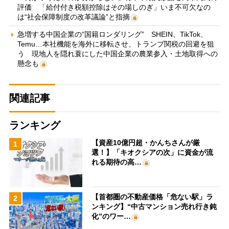
評価 「給付付き税額控除はその場しのぎ」いま不可欠なの
は“社会保障制度の改革議論”と指摘
急増する中国企業の“国籍ロンダリング” SHEIN、TikTok、
Temu…本社機能を海外に移転させ、トランプ関税の回避を狙
う 現地人を隠れ蓑にした中国企業の農業参入・土地取得への
懸念も
関連記事
ランキング
【資産10億円超・かんちさんが厳
1
選！】「キオクシアの次」に資金が流
れる期待の高…
【首都圏の不動産価格「危ない駅」ラ
2
ンキング】“中古マンション売れ行き鈍
化”のワー…