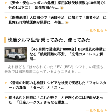
【安全・安心ニッポンの危機】採用試験受験者数は10年間で2
分の1以下に！ 出生数減がも…
【医療崩壊】人口減少で「医師不足」に加えて「患者不足」に
見舞われ地域医療が限界に 今後…
一覧を見る
快適クルマ生活 乗ってみた、使ってみた
【4ヶ月間で受注累計6000台】BEV普及の障壁と
なる「航続距離の不安」「充電のストレス」解
消…
あれほどもてはやされていた「EV（BEV）シフト」の潮流も、
最近では減速基調になっているように見える。…
《雪道の対応力を検証》シビアな状況で実感した「フォレスタ
ー」の真価 「ターボ」と「スト…
乗り込むと同時に「これが軽？」と戸惑うのには理由があっ
た 「日産ルークス」さらなる躍進…
一覧を見る