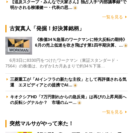
【追及スクープ・みんなで大家さん】独占入手“内部議事録”で
明かされる柳瀬健一・代表の思…
一覧を見る
古賀真人「発掘！好決算銘柄」
《株価34％急落のワークマンに特大反転の期待》
6月の売上低迷を吹き飛ばす第1四半期決算、…
6月3日に8330円をつけたワークマン（東証スタンダード・
7564）の株価は、わずか1カ月あまりで約34％下落…
三菱重工が「AIインフラの新たな主役」として再評価される気
運 エヌビディアとの提携でAI…
キオクシアHD「7万円割れからの急反発」は再びの上昇局面へ
の反転シグナルか？ 市場のムー…
一覧を見る
突然マルサがやって来た！