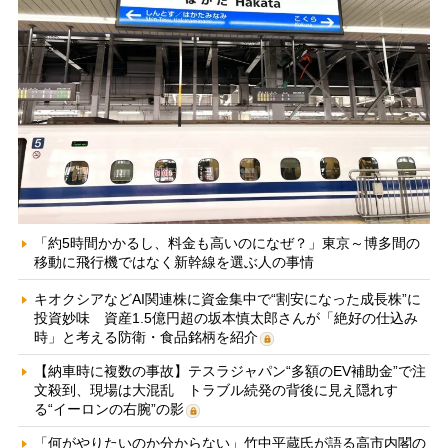
「約5時間かかるし、料金も高いのになぜ？」東京～博多間の
移動に飛行機ではなく新幹線を選ぶ人の事情
キオクシアなどAI関連株に資金集中で“割安になった成長株”に
投資妙味 資産1.5億円超の坂本慎太郎さんが「絶好の仕込み
時」と考える防衛・食品銘柄を紹介
【納車時に複数の事故】テスラジャパン“多額のEV補助金”で注
文殺到、現場は大混乱 トラブル続発の背後に見え隠れす
る“イーロンの右腕”の影
「何がやりたいのか分からない」竹中平蔵氏が語る高市内閣の