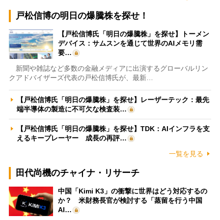
戸松信博の明日の爆騰株を探せ！
【戸松信博氏「明日の爆騰株」を探せ】トーメン
デバイス：サムスンを通じて世界のAIメモリ需
要…
新聞や雑誌など多数の金融メディアに出演するグローバルリン
クアドバイザーズ代表の戸松信博氏が、最新…
【戸松信博氏「明日の爆騰株」を探せ】レーザーテック：最先
端半導体の製造に不可欠な検査装…
【戸松信博氏「明日の爆騰株」を探せ】TDK：AIインフラを支
えるキープレーヤー 成長の再評…
一覧を見る
田代尚機のチャイナ・リサーチ
中国「Kimi K3」の衝撃に世界はどう対応するの
か？ 米財務長官が検討する「蒸留を行う中国
AI…