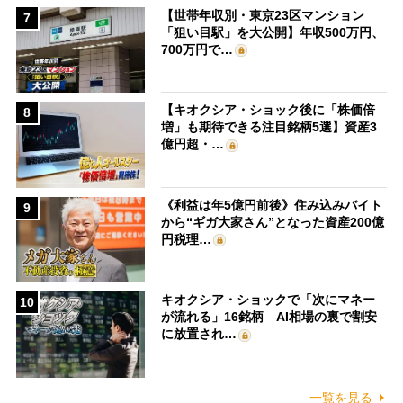
【世帯年収別・東京23区マンション
7
「狙い目駅」を大公開】年収500万円、
700万円で…
【キオクシア・ショック後に「株価倍
8
増」も期待できる注目銘柄5選】資産3
億円超・…
《利益は年5億円前後》住み込みバイト
9
から“ギガ大家さん”となった資産200億
円税理…
キオクシア・ショックで「次にマネー
10
が流れる」16銘柄 AI相場の裏で割安
に放置され…
一覧を見る