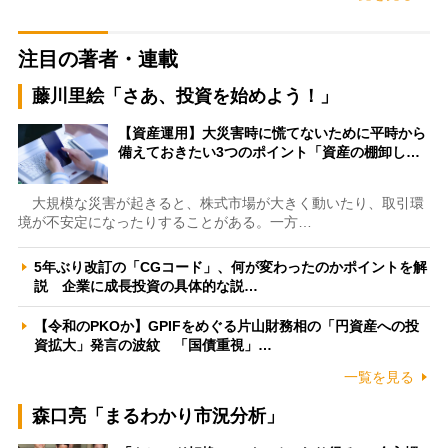
注目の著者・連載
藤川里絵「さあ、投資を始めよう！」
【資産運用】大災害時に慌てないために平時から
備えておきたい3つのポイント「資産の棚卸し…
大規模な災害が起きると、株式市場が大きく動いたり、取引環
境が不安定になったりすることがある。一方…
5年ぶり改訂の「CGコード」、何が変わったのかポイントを解
説 企業に成長投資の具体的な説…
【令和のPKOか】GPIFをめぐる片山財務相の「円資産への投
資拡大」発言の波紋 「国債重視」…
一覧を見る
森口亮「まるわかり市況分析」