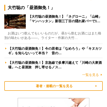
大竹聡の「昼酒御免！」
【大竹聡の昼酒御免！】「ネグローニ」「山崎」
「マンハッタン」新宿三丁目の隠れ家バーで1…
お酒はいつ飲んでもいいものだが、昼から飲むお酒にはまた格
別の味わいがある――。ライター・作家の大竹…
【大竹聡の昼酒御免！】今の若者は「なめろう」や「キヌカツ
ギ」を知らないって本当？ 昔の…
【大竹聡の昼酒御免！】京急線で多摩川越えて「川崎の大衆酒
場」へと昼酒旅 押し寄せるノス…
一覧を見る
著者・連載の一覧を見る