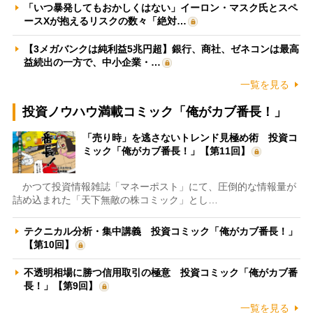
「いつ暴発してもおかしくはない」イーロン・マスク氏とスペ
ースXが抱えるリスクの数々「絶対…
【3メガバンクは純利益5兆円超】銀行、商社、ゼネコンは最高
益続出の一方で、中小企業・…
一覧を見る
投資ノウハウ満載コミック「俺がカブ番長！」
「売り時」を逃さないトレンド見極め術 投資コ
ミック「俺がカブ番長！」【第11回】
かつて投資情報雑誌「マネーポスト」にて、圧倒的な情報量が
詰め込まれた「天下無敵の株コミック」とし…
テクニカル分析・集中講義 投資コミック「俺がカブ番長！」
【第10回】
不透明相場に勝つ信用取引の極意 投資コミック「俺がカブ番
長！」【第9回】
一覧を見る