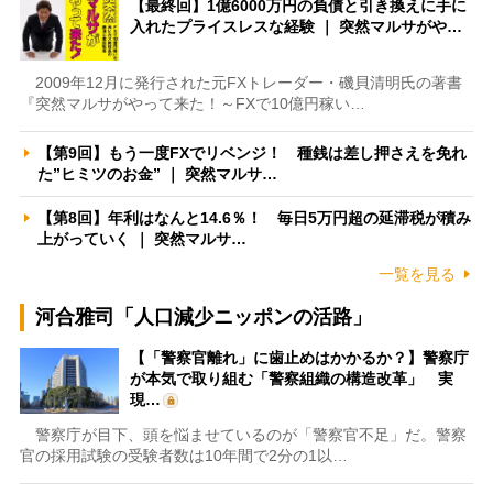
【最終回】1億6000万円の負債と引き換えに手に
入れたプライスレスな経験 ｜ 突然マルサがや…
2009年12月に発行された元FXトレーダー・磯貝清明氏の著書
『突然マルサがやって来た！～FXで10億円稼い…
【第9回】もう一度FXでリベンジ！ 種銭は差し押さえを免れ
た”ヒミツのお金” ｜ 突然マルサ…
【第8回】年利はなんと14.6％！ 毎日5万円超の延滞税が積み
上がっていく ｜ 突然マルサ…
一覧を見る
河合雅司「人口減少ニッポンの活路」
【「警察官離れ」に歯止めはかかるか？】警察庁
が本気で取り組む「警察組織の構造改革」 実
現…
警察庁が目下、頭を悩ませているのが「警察官不足」だ。警察
官の採用試験の受験者数は10年間で2分の1以…