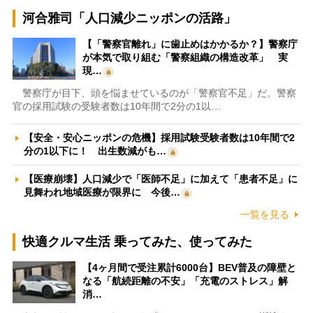
河合雅司「人口減少ニッポンの活路」
【「警察官離れ」に歯止めはかかるか？】警察庁
が本気で取り組む「警察組織の構造改革」 実
現…
警察庁が目下、頭を悩ませているのが「警察官不足」だ。警察
官の採用試験の受験者数は10年間で2分の1以…
【安全・安心ニッポンの危機】採用試験受験者数は10年間で2
分の1以下に！ 出生数減がも…
【医療崩壊】人口減少で「医師不足」に加えて「患者不足」に
見舞われ地域医療が限界に 今後…
一覧を見る
快適クルマ生活 乗ってみた、使ってみた
【4ヶ月間で受注累計6000台】BEV普及の障壁と
なる「航続距離の不安」「充電のストレス」解
消…