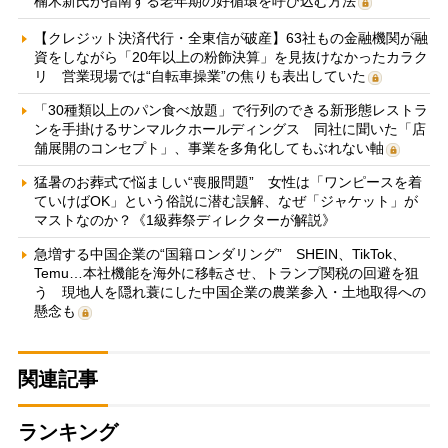
楠木新氏が指南する老年期の好循環を呼び込む方法
【クレジット決済代行・全東信が破産】63社もの金融機関が融
資をしながら「20年以上の粉飾決算」を見抜けなかったカラク
リ 営業現場では“自転車操業”の焦りも表出していた
「30種類以上のパン食べ放題」で行列のできる新形態レストラ
ンを手掛けるサンマルクホールディングス 同社に聞いた「店
舗展開のコンセプト」、事業を多角化してもぶれない軸
猛暑のお葬式で悩ましい“喪服問題” 女性は「ワンピースを着
ていけばOK」という俗説に潜む誤解、なぜ「ジャケット」が
マストなのか？《1級葬祭ディレクターが解説》
急増する中国企業の“国籍ロンダリング” SHEIN、TikTok、
Temu…本社機能を海外に移転させ、トランプ関税の回避を狙
う 現地人を隠れ蓑にした中国企業の農業参入・土地取得への
懸念も
関連記事
ランキング