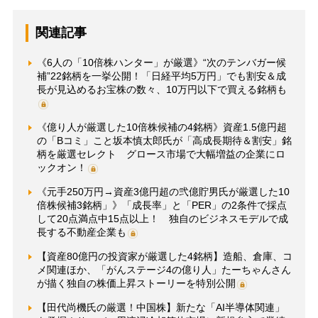
関連記事
《6人の「10倍株ハンター」が厳選》“次のテンバガー候
補”22銘柄を一挙公開！「日経平均5万円」でも割安＆成
長が見込めるお宝株の数々、10万円以下で買える銘柄も
《億り人が厳選した10倍株候補の4銘柄》資産1.5億円超
の「Bコミ」こと坂本慎太郎氏が「高成長期待＆割安」銘
柄を厳選セレクト グロース市場で大幅増益の企業にロ
ックオン！
《元手250万円→資産3億円超の弐億貯男氏が厳選した10
倍株候補3銘柄」》「成長率」と「PER」の2条件で採点
して20点満点中15点以上！ 独自のビジネスモデルで成
長する不動産企業も
【資産80億円の投資家が厳選した4銘柄】造船、倉庫、コ
メ関連ほか、「がんステージ4の億り人」たーちゃんさん
が描く独自の株価上昇ストーリーを特別公開
【田代尚機氏の厳選！中国株】新たな「AI半導体関連」