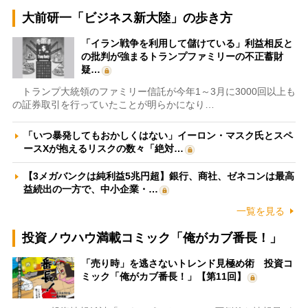
大前研一「ビジネス新大陸」の歩き方
「イラン戦争を利用して儲けている」利益相反と
の批判が強まるトランプファミリーの不正蓄財
疑…
トランプ大統領のファミリー信託が今年1～3月に3000回以上も
の証券取引を行っていたことが明らかになり…
「いつ暴発してもおかしくはない」イーロン・マスク氏とスペ
ースXが抱えるリスクの数々「絶対…
【3メガバンクは純利益5兆円超】銀行、商社、ゼネコンは最高
益続出の一方で、中小企業・…
一覧を見る
投資ノウハウ満載コミック「俺がカブ番長！」
「売り時」を逃さないトレンド見極め術 投資コ
ミック「俺がカブ番長！」【第11回】