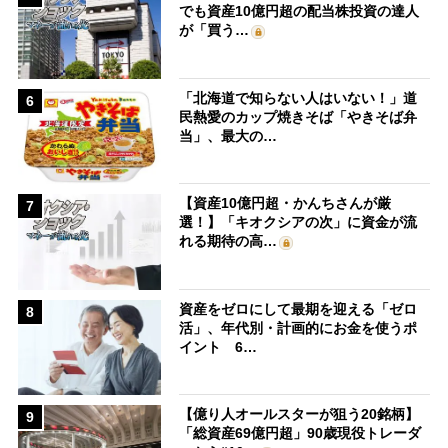
でも資産10億円超の配当株投資の達人
が「買う…
「北海道で知らない人はいない！」道
6
民熱愛のカップ焼きそば「やきそば弁
当」、最大の…
【資産10億円超・かんちさんが厳
7
選！】「キオクシアの次」に資金が流
れる期待の高…
資産をゼロにして最期を迎える「ゼロ
8
活」、年代別・計画的にお金を使うポ
イント 6…
【億り人オールスターが狙う20銘柄】
9
「総資産69億円超」90歳現役トレーダ