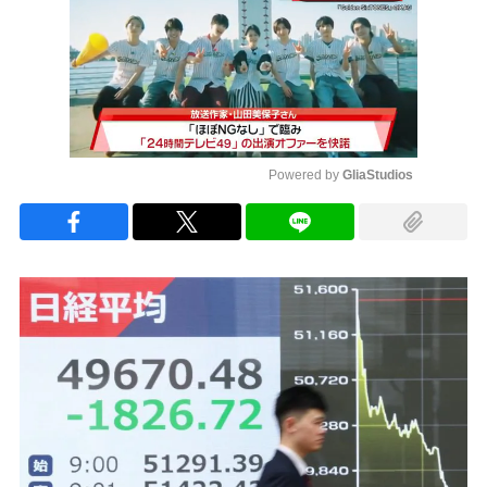
Powered by 
GliaStudios
Mute