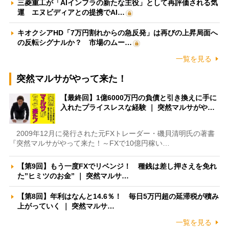
三菱重工が「AIインフラの新たな主役」として再評価される気
運 エヌビディアとの提携でAI…
キオクシアHD「7万円割れからの急反発」は再びの上昇局面へ
の反転シグナルか？ 市場のムー…
一覧を見る
突然マルサがやって来た！
【最終回】1億6000万円の負債と引き換えに手に
入れたプライスレスな経験 ｜ 突然マルサがや…
2009年12月に発行された元FXトレーダー・磯貝清明氏の著書
『突然マルサがやって来た！～FXで10億円稼い…
【第9回】もう一度FXでリベンジ！ 種銭は差し押さえを免れ
た”ヒミツのお金” ｜ 突然マルサ…
【第8回】年利はなんと14.6％！ 毎日5万円超の延滞税が積み
上がっていく ｜ 突然マルサ…
一覧を見る