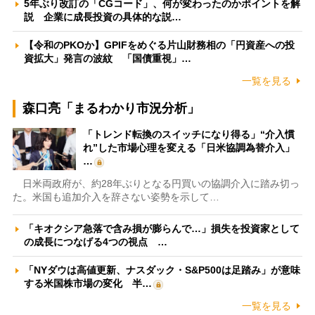
5年ぶり改訂の「CGコード」、何が変わったのかポイントを解
説 企業に成長投資の具体的な説…
【令和のPKOか】GPIFをめぐる片山財務相の「円資産への投
資拡大」発言の波紋 「国債重視」…
一覧を見る
森口亮「まるわかり市況分析」
「トレンド転換のスイッチになり得る」“介入慣
れ”した市場心理を変える「日米協調為替介入」
…
日米両政府が、約28年ぶりとなる円買いの協調介入に踏み切っ
た。米国も追加介入を辞さない姿勢を示して…
「キオクシア急落で含み損が膨らんで…」損失を投資家として
の成長につなげる4つの視点 …
「NYダウは高値更新、ナスダック・S&P500は足踏み」が意味
する米国株市場の変化 半…
一覧を見る