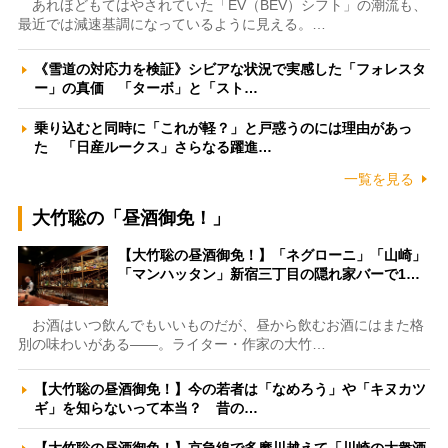
あれほどもてはやされていた「EV（BEV）シフト」の潮流も、
最近では減速基調になっているように見える。…
《雪道の対応力を検証》シビアな状況で実感した「フォレスタ
ー」の真価 「ターボ」と「スト…
乗り込むと同時に「これが軽？」と戸惑うのには理由があっ
た 「日産ルークス」さらなる躍進…
一覧を見る
大竹聡の「昼酒御免！」
【大竹聡の昼酒御免！】「ネグローニ」「山崎」
「マンハッタン」新宿三丁目の隠れ家バーで1…
お酒はいつ飲んでもいいものだが、昼から飲むお酒にはまた格
別の味わいがある――。ライター・作家の大竹…
【大竹聡の昼酒御免！】今の若者は「なめろう」や「キヌカツ
ギ」を知らないって本当？ 昔の…