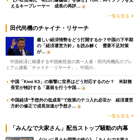
【戸松信博氏「明日の爆騰株」を探せ】TDK：AIインフラを支
えるキープレーヤー 成長の再評…
一覧を見る
田代尚機のチャイナ・リサーチ
厳しい経済情勢をどう打開するか？中国の下半期
の「経済運営方針」を読み解く 需要不足対策
が…
中国経済に精通する中国株投資の第一人者・田代尚機氏のプレ
ミアム連載「チャイナ・リサーチ」。中国の…
中国「Kimi K3」の衝撃に世界はどう対応するのか？ 米財務
長官が検討する「蒸留を行う中国…
中国経済“予想外の低成長”で政策のテコ入れ必至か 経済運営
方針の修正で成長加速が予想さ…
一覧を見る
「みんなで大家さん」配当ストップ騒動の内幕
《ついに見えた問題の核心》「みんなで大家さ