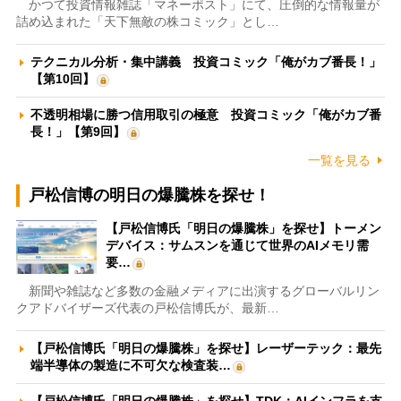
かつて投資情報雑誌「マネーポスト」にて、圧倒的な情報量が
詰め込まれた「天下無敵の株コミック」とし…
テクニカル分析・集中講義 投資コミック「俺がカブ番長！」
【第10回】
不透明相場に勝つ信用取引の極意 投資コミック「俺がカブ番
長！」【第9回】
一覧を見る
戸松信博の明日の爆騰株を探せ！
【戸松信博氏「明日の爆騰株」を探せ】トーメン
デバイス：サムスンを通じて世界のAIメモリ需
要…
新聞や雑誌など多数の金融メディアに出演するグローバルリン
クアドバイザーズ代表の戸松信博氏が、最新…
【戸松信博氏「明日の爆騰株」を探せ】レーザーテック：最先
端半導体の製造に不可欠な検査装…