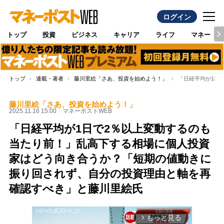
ログイン
トップ
投資
ビジネス
キャリア
ライフ
マネー
トップ
連載・著者
藤川里絵「さあ、投資を始めよう！」
「日経平均が1日
藤川里絵「さあ、投資を始めよう！」
2025.11.16 15:00
マネーポストWEB
「日経平均が1日で2％以上変動するのも
当たり前！」乱高下する相場に個人投資
家はどう向き合うか？「短期の値動きに
振り回されず、自分の投資理由と軸を再
確認すべき」と藤川里絵氏
もっと見る
arrow_forward_ios