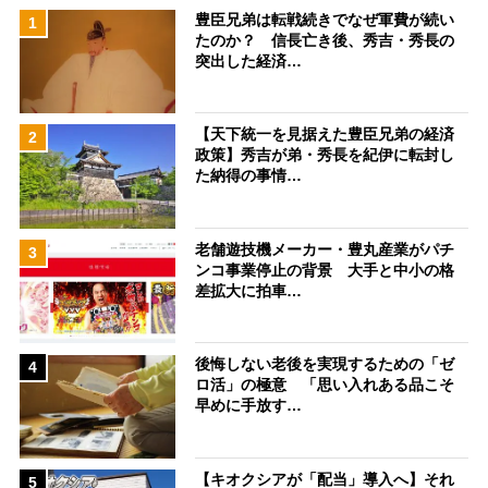
豊臣兄弟は転戦続きでなぜ軍費が続い
1
たのか？ 信長亡き後、秀吉・秀長の
突出した経済…
【天下統一を見据えた豊臣兄弟の経済
2
政策】秀吉が弟・秀長を紀伊に転封し
た納得の事情…
老舗遊技機メーカー・豊丸産業がパチ
3
ンコ事業停止の背景 大手と中小の格
差拡大に拍車…
後悔しない老後を実現するための「ゼ
4
ロ活」の極意 「思い入れある品こそ
早めに手放す…
【キオクシアが「配当」導入へ】それ
5