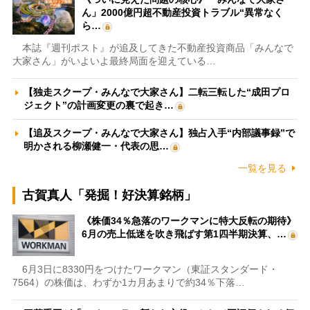
ん」2000億円超不動産投資トラブル“異常なく
ら…
本誌『週刊ポスト』が追及してきた不動産投資商品「みんなで
大家さん」がいよいよ最終局面を迎えている…
【独走スクープ・みんなで大家さん】二転三転した“成田プロ
ジェクト”の計画変更の裏で起き…
【追及スクープ・みんなで大家さん】独占入手“内部議事録”で
明かされる柳瀬健一・代表の思…
一覧を見る
古賀真人「発掘！好決算銘柄」
《株価34％急落のワークマンに特大反転の期待》
6月の売上低迷を吹き飛ばす第1四半期決算、…
6月3日に8330円をつけたワークマン（東証スタンダード・
7564）の株価は、わずか1カ月あまりで約34％下落…