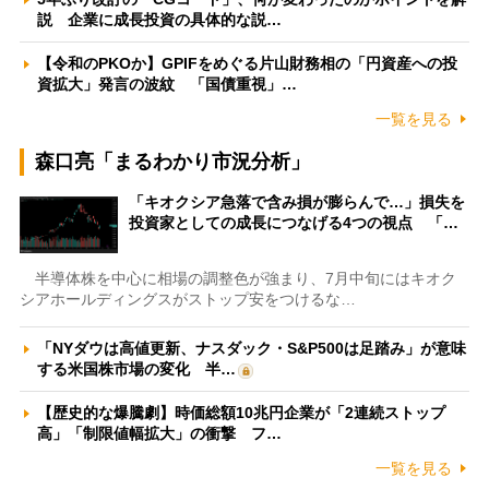
説 企業に成長投資の具体的な説…
【令和のPKOか】GPIFをめぐる片山財務相の「円資産への投
資拡大」発言の波紋 「国債重視」…
一覧を見る
森口亮「まるわかり市況分析」
「キオクシア急落で含み損が膨らんで…」損失を
投資家としての成長につなげる4つの視点 「…
半導体株を中心に相場の調整色が強まり、7月中旬にはキオク
シアホールディングスがストップ安をつけるな…
「NYダウは高値更新、ナスダック・S&P500は足踏み」が意味
する米国株市場の変化 半…
【歴史的な爆騰劇】時価総額10兆円企業が「2連続ストップ
高」「制限値幅拡大」の衝撃 フ…
一覧を見る