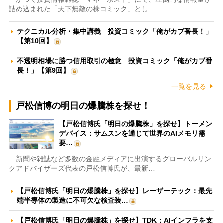
詰め込まれた「天下無敵の株コミック」とし…
テクニカル分析・集中講義 投資コミック「俺がカブ番長！」
【第10回】
不透明相場に勝つ信用取引の極意 投資コミック「俺がカブ番
長！」【第9回】
一覧を見る
戸松信博の明日の爆騰株を探せ！
【戸松信博氏「明日の爆騰株」を探せ】トーメン
デバイス：サムスンを通じて世界のAIメモリ需
要…
新聞や雑誌など多数の金融メディアに出演するグローバルリン
クアドバイザーズ代表の戸松信博氏が、最新…
【戸松信博氏「明日の爆騰株」を探せ】レーザーテック：最先
端半導体の製造に不可欠な検査装…
【戸松信博氏「明日の爆騰株」を探せ】TDK：AIインフラを支