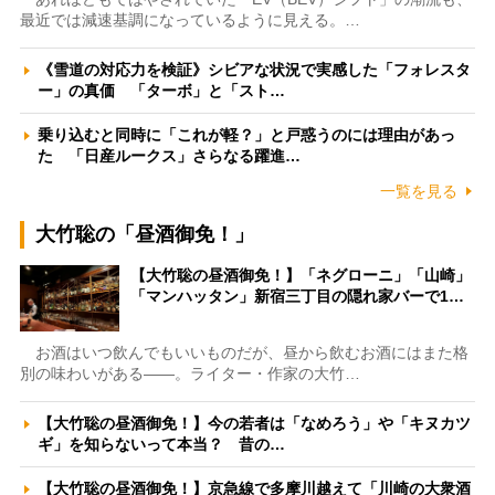
最近では減速基調になっているように見える。…
《雪道の対応力を検証》シビアな状況で実感した「フォレスタ
ー」の真価 「ターボ」と「スト…
乗り込むと同時に「これが軽？」と戸惑うのには理由があっ
た 「日産ルークス」さらなる躍進…
一覧を見る
大竹聡の「昼酒御免！」
【大竹聡の昼酒御免！】「ネグローニ」「山崎」
「マンハッタン」新宿三丁目の隠れ家バーで1…
お酒はいつ飲んでもいいものだが、昼から飲むお酒にはまた格
別の味わいがある――。ライター・作家の大竹…
【大竹聡の昼酒御免！】今の若者は「なめろう」や「キヌカツ
ギ」を知らないって本当？ 昔の…
【大竹聡の昼酒御免！】京急線で多摩川越えて「川崎の大衆酒