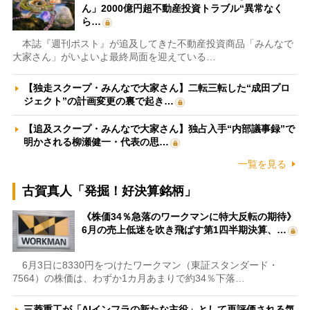
ん」2000億円超不動産投資トラブル“異常なく
ら…
本誌『週刊ポスト』が追及してきた不動産投資商品「みんなで
大家さん」がいよいよ最終局面を迎えている…
【独走スクープ・みんなで大家さん】二転三転した“成田プロ
ジェクト”の計画変更の裏で起き…
【追及スクープ・みんなで大家さん】独占入手“内部議事録”で
明かされる柳瀬健一・代表の思…
一覧を見る
古賀真人「発掘！好決算銘柄」
《株価34％急落のワークマンに特大反転の期待》
6月の売上低迷を吹き飛ばす第1四半期決算、…
6月3日に8330円をつけたワークマン（東証スタンダード・
7564）の株価は、わずか1カ月あまりで約34％下落…
三菱重工が「AIインフラの新たな主役」として再評価される気