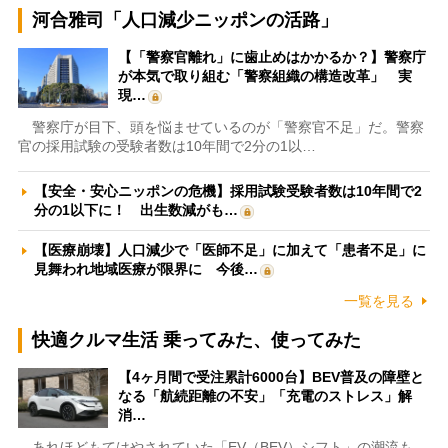
河合雅司「人口減少ニッポンの活路」
【「警察官離れ」に歯止めはかかるか？】警察庁
が本気で取り組む「警察組織の構造改革」 実
現…
警察庁が目下、頭を悩ませているのが「警察官不足」だ。警察
官の採用試験の受験者数は10年間で2分の1以…
【安全・安心ニッポンの危機】採用試験受験者数は10年間で2
分の1以下に！ 出生数減がも…
【医療崩壊】人口減少で「医師不足」に加えて「患者不足」に
見舞われ地域医療が限界に 今後…
一覧を見る
快適クルマ生活 乗ってみた、使ってみた
【4ヶ月間で受注累計6000台】BEV普及の障壁と
なる「航続距離の不安」「充電のストレス」解
消…
あれほどもてはやされていた「EV（BEV）シフト」の潮流も、