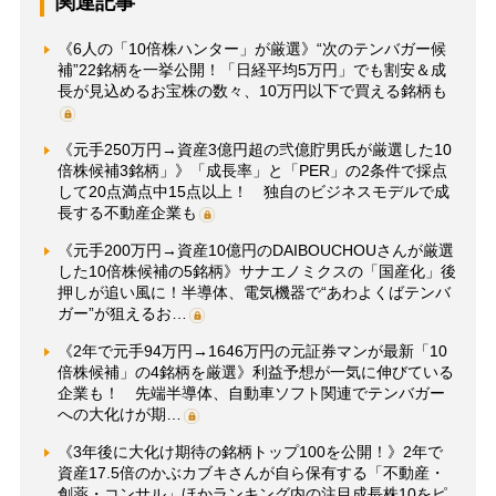
関連記事
《6人の「10倍株ハンター」が厳選》“次のテンバガー候
補”22銘柄を一挙公開！「日経平均5万円」でも割安＆成
長が見込めるお宝株の数々、10万円以下で買える銘柄も
《元手250万円→資産3億円超の弐億貯男氏が厳選した10
倍株候補3銘柄」》「成長率」と「PER」の2条件で採点
して20点満点中15点以上！ 独自のビジネスモデルで成
長する不動産企業も
《元手200万円→資産10億円のDAIBOUCHOUさんが厳選
した10倍株候補の5銘柄》サナエノミクスの「国産化」後
押しが追い風に！半導体、電気機器で“あわよくばテンバ
ガー”が狙えるお…
《2年で元手94万円→1646万円の元証券マンが最新「10
倍株候補」の4銘柄を厳選》利益予想が一気に伸びている
企業も！ 先端半導体、自動車ソフト関連でテンバガー
への大化けが期…
《3年後に大化け期待の銘柄トップ100を公開！》2年で
資産17.5倍のかぶカブキさんが自ら保有する「不動産・
創薬・コンサル」ほかランキング内の注目成長株10をピ