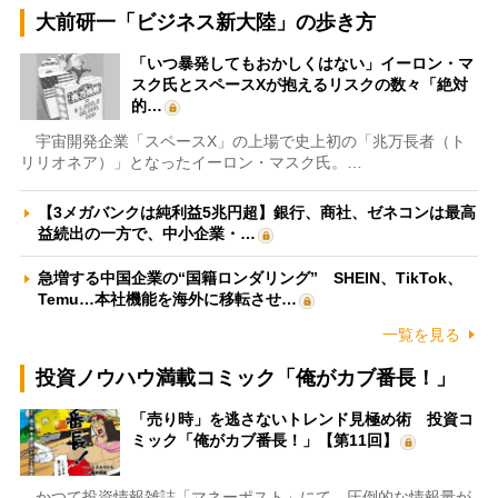
大前研一「ビジネス新大陸」の歩き方
「いつ暴発してもおかしくはない」イーロン・マ
スク氏とスペースXが抱えるリスクの数々「絶対
的…
宇宙開発企業「スペースX」の上場で史上初の「兆万長者（ト
リリオネア）」となったイーロン・マスク氏。…
【3メガバンクは純利益5兆円超】銀行、商社、ゼネコンは最高
益続出の一方で、中小企業・…
急増する中国企業の“国籍ロンダリング” SHEIN、TikTok、
Temu…本社機能を海外に移転させ…
一覧を見る
投資ノウハウ満載コミック「俺がカブ番長！」
「売り時」を逃さないトレンド見極め術 投資コ
ミック「俺がカブ番長！」【第11回】
かつて投資情報雑誌「マネーポスト」にて、圧倒的な情報量が