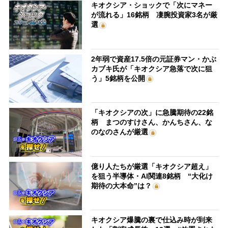
キオクシア・ショックで「次にマネー
が流れる」16銘柄 凄腕投資家3名が厳
選
2年弱で資産17.5倍の元証券マン・かぶ
カブキ氏が「キオクシア急落で次に狙
う」5銘柄を公開
「キオクシアの次」に急騰期待の22銘
柄 まつのすけさん、かんちさん、な
のなのさんが厳選
億り人たちが厳選「キオクシア超え」
を狙う半導体・AI関連8銘柄 “大化け
期待の大本命”は？
キオクシア爆騰の裏で仕込み時が到来