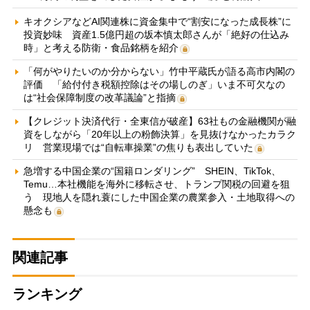
キオクシアなどAI関連株に資金集中で“割安になった成長株”に
投資妙味 資産1.5億円超の坂本慎太郎さんが「絶好の仕込み
時」と考える防衛・食品銘柄を紹介
「何がやりたいのか分からない」竹中平蔵氏が語る高市内閣の
評価 「給付付き税額控除はその場しのぎ」いま不可欠なの
は“社会保障制度の改革議論”と指摘
【クレジット決済代行・全東信が破産】63社もの金融機関が融
資をしながら「20年以上の粉飾決算」を見抜けなかったカラク
リ 営業現場では“自転車操業”の焦りも表出していた
急増する中国企業の“国籍ロンダリング” SHEIN、TikTok、
Temu…本社機能を海外に移転させ、トランプ関税の回避を狙
う 現地人を隠れ蓑にした中国企業の農業参入・土地取得への
懸念も
関連記事
ランキング