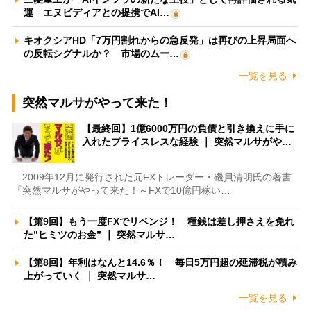
運 エヌビディアとの提携でAI…
キオクシアHD「7万円割れからの急反発」は再びの上昇局面へ
の反転シグナルか？ 市場のムー…
一覧を見る
突然マルサがやって来た！
【最終回】1億6000万円の負債と引き換えに手に
入れたプライスレスな経験 ｜ 突然マルサがや…
2009年12月に発行された元FXトレーダー・磯貝清明氏の著書
『突然マルサがやって来た！～FXで10億円稼い…
【第9回】もう一度FXでリベンジ！ 種銭は差し押さえを免れ
た”ヒミツのお金” ｜ 突然マルサ…
【第8回】年利はなんと14.6％！ 毎日5万円超の延滞税が積み
上がっていく ｜ 突然マルサ…
一覧を見る