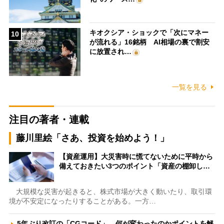
キオクシア・ショックで「次にマネー
10
が流れる」16銘柄 AI相場の裏で割安
に放置され…
一覧を見る
注目の著者・連載
藤川里絵「さあ、投資を始めよう！」
【資産運用】大災害時に慌てないために平時から
備えておきたい3つのポイント「資産の棚卸し…
大規模な災害が起きると、株式市場が大きく動いたり、取引環
境が不安定になったりすることがある。一方…
5年ぶり改訂の「CGコード」、何が変わったのかポイントを解