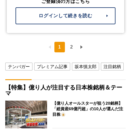
ご登録済の方はこちら
ログインして続きを読む
1
2
テンバガー
プレミアム記事
坂本慎太郎
注目銘柄
【特集】億り人が注目する日本株銘柄＆テー
マ
【億り人オールスターが狙う20銘柄】
「総資産69億円超」の10人が選んだ注
目株