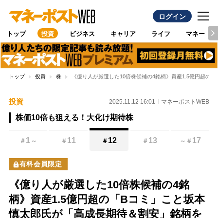
ログイン
トップ
投資
ビジネス
キャリア
ライフ
マネー
トップ
投資
株
《億り人が厳選した10倍株候補の4銘柄》資産1.5億円超
投資
2025.11.12 16:01
マネーポストWEB
株価10倍も狙える！大化け期待株
1
11
12
13
17
＃
～
＃
＃
＃
～
＃
有料会員限定
《億り人が厳選した10倍株候補の4銘
柄》資産1.5億円超の「Bコミ」こと坂本
慎太郎氏が「高成長期待＆割安」銘柄を