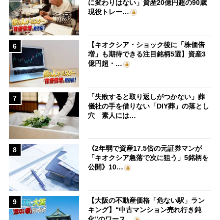
に変わりはない」資産20億円超の90歳
現役トレー…
【キオクシア・ショック後に「株価倍
6
増」も期待できる注目銘柄5選】資産3
億円超・…
「失敗すると取り返しがつかない」葬
7
儀社の手を借りない「DIY葬」の落とし
穴 素人には…
《2年弱で資産17.5倍の元証券マンが
8
「キオクシア急落で次に狙う」5銘柄を
公開》10…
【大阪の不動産価格「危ない駅」ラン
9
キング】“中古マンション売れ行き鈍
化”のワース…