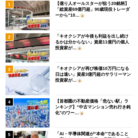
【億り人オールスターが狙う20銘柄】
1
「総資産69億円超」90歳現役トレーダ
ーから“10…
「キオクシアが今後も利益を出し続け
2
るかは分からない」資産11億円の個人
投資家が…
「キオクシアが再び株価10万円になる
3
日は遠い」資産3億円超のサラリーマン
投資家が…
【首都圏の不動産価格「危ない駅」ラ
4
ンキング】“中古マンション売れ行き鈍
化”のワー…
「AI・半導体関連が“本命”であること
5