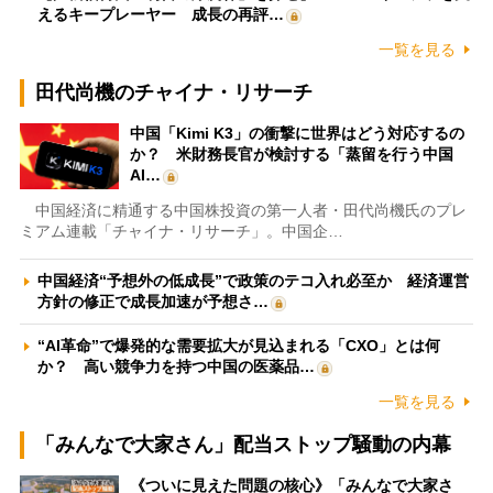
えるキープレーヤー 成長の再評…
一覧を見る
田代尚機のチャイナ・リサーチ
中国「Kimi K3」の衝撃に世界はどう対応するの
か？ 米財務長官が検討する「蒸留を行う中国
AI…
中国経済に精通する中国株投資の第一人者・田代尚機氏のプレ
ミアム連載「チャイナ・リサーチ」。中国企…
中国経済“予想外の低成長”で政策のテコ入れ必至か 経済運営
方針の修正で成長加速が予想さ…
“AI革命”で爆発的な需要拡大が見込まれる「CXO」とは何
か？ 高い競争力を持つ中国の医薬品…
一覧を見る
「みんなで大家さん」配当ストップ騒動の内幕
《ついに見えた問題の核心》「みんなで大家さ