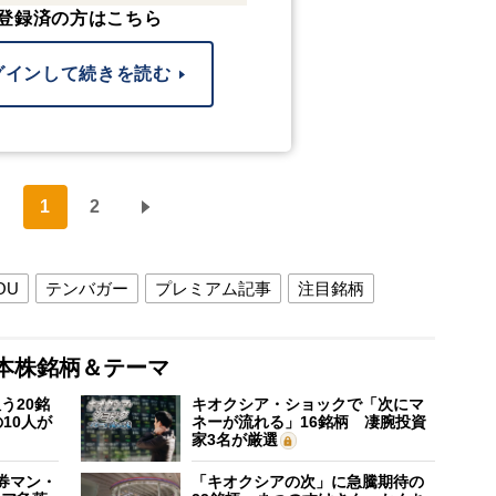
登録済の方はこちら
グインして続きを読む
1
2
OU
テンバガー
プレミアム記事
注目銘柄
本株銘柄＆テーマ
う20銘
キオクシア・ショックで「次にマ
10人が
ネーが流れる」16銘柄 凄腕投資
家3名が厳選
証券マン・
「キオクシアの次」に急騰期待の