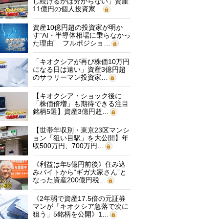
し続けるかは分からない」資産
11億円の個人投資家…
資産10億円超の投資家が明か
す“AI・半導体相場に乗らなかっ
た理由” フルポジショ…
「キオクシアが再び株価10万円
になる日は遠い」資産3億円超
のサラリーマン投資家…
【キオクシア・ショック後に
「株価倍増」も期待できる注目
銘柄5選】資産3億円超…
【世帯年収別・東京23区マンシ
ョン「狙い目駅」を大公開】年
収500万円、700万円…
《利益は年5億円前後》住み込
みバイトから“ギガ大家さん”と
なった資産200億円税…
《2年弱で資産17.5倍の元証券
マンが「キオクシア急落で次に
狙う」5銘柄を公開》1…