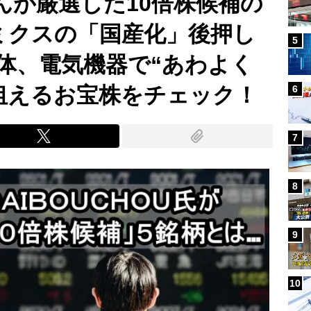
Uさんが厳選した10倍株候補の
ミクスの「国産化」後押し
5
体、電気機器で“あわよく
狙えるお宝株をチェック！
6
7
8
9
10