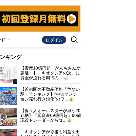
ンド
ログイン
ンキング
【資産10億円超・かんちさんが
厳選！】「キオクシアの次」に
資金が流れる期待の…
【首都圏の不動産価格「危ない
駅」ランキング】“中古マンシ
ョン売れ行き鈍化”のワ…
【億り人オールスターが狙う20
銘柄】「総資産69億円超」90歳
現役トレーダーから“1…
「キオクシアが今後も利益を出