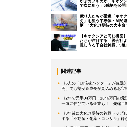
かぶカブキ氏が「キオク
で次に狙う」5銘柄を公開
億り人たちが厳選「キオ
え」を狙う半導体・AI関連
柄 “大化け期待の大本命
【キオクシアと同じ構図
たちが注目する「親会社
長しうる子会社銘柄」9選
関連記事
《6人の「10倍株ハンター」が厳選》
円」でも割安＆成長が見込めるお宝
《2年で元手94万円→1646万円の
一気に伸びている企業も！ 先端半
《3年後に大化け期待の銘柄トップ10
する「不動産・創薬・コンサル」ほ