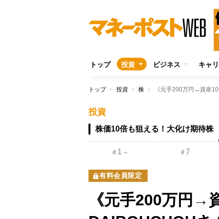
トップ
投資
ビジネス
キャリ
トップ
投資
株
投資
株価10倍も狙える！大化け期待株
1
7
＃
～
＃
有料会員限定
《元手200万円→