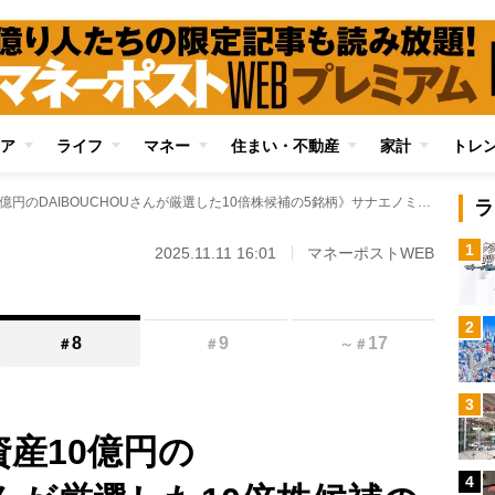
ア
ライフ
マネー
住まい・不動産
家計
トレ
《元手200万円→資産10億円のDAIBOUCHOUさんが厳選した10倍株候補の5銘柄》サナエノミクスの「国産化」後押しが追い風に！半導体、電気機器で“あわよくばテンバガー”が狙えるお宝株をチェック！
ラ
1
2025.11.11 16:01
マネーポストWEB
2
8
9
17
＃
＃
～
＃
3
資産10億円の
4