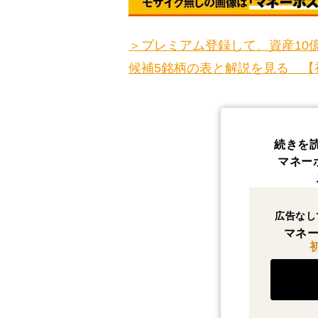
＞プレミアム登録して、資産10億
候補5銘柄の表と解説を見る 【
続きを
マネー
広告なし
マネー