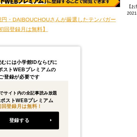
【お
202
円・DAIBOUCHOUさんが厳選したテンバガー
初回登録月は無料】
読むには小学館IDならびに
ポストWEBプレミアムの
ご登録が必要です
でサイト内の全記事読み放題
ポストWEBプレミアム
初回登録月は無料！
登録する