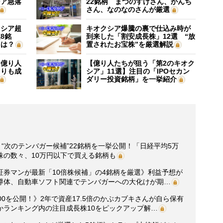
シア急落
22銘柄 まつのすけさん、かんち
さん、なのなのさんが厳選
クシア超
キオクシア爆騰の裏で仕込み時が
8銘
到来した「割安成長株」12選 “放
”は？
置されたお宝株”を厳選解説
】億り人
【億り人たちが狙う「第2のキオク
よりも成
シア」11選】注目の「IPOセカン
ダリー投資銘柄」を一挙紹介
“次のテンバガー候補”22銘柄を一挙公開！「日経平均5万
株の数々、10万円以下で買える銘柄も
元証券マンが最新「10倍株候補」の4銘柄を厳選》利益予想が
導体、自動車ソフト関連でテンバガーへの大化けが期…
0を公開！》2年で資産17.5倍のかぶカブキさんが自ら保有
かランキング内の注目成長株10をピックアップ解…