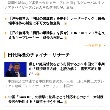
新聞や雑誌など多数の金融メディアに出演するグローバルリン
クアドバイザーズ代表の戸松信博氏が、最新…
【戸松信博氏「明日の爆騰株」を探せ】レーザーテック：最先
端半導体の製造に不可欠な検査装…
【戸松信博氏「明日の爆騰株」を探せ】TDK：AIインフラを支
えるキープレーヤー 成長の再評…
一覧を見る
田代尚機のチャイナ・リサーチ
厳しい経済情勢をどう打開するか？中国の下半期
の「経済運営方針」を読み解く 需要不足対策
が…
中国経済に精通する中国株投資の第一人者・田代尚機氏のプレ
ミアム連載「チャイナ・リサーチ」。中国の…
中国「Kimi K3」の衝撃に世界はどう対応するのか？ 米財務
長官が検討する「蒸留を行う中国…