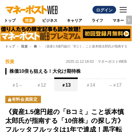
ログイン
トップ
投資
ビジネス
キャリア
ライフ
マネー
トップ
投資
株
《資産1.5億円超の「Bコミ」こと坂本慎太郎氏が指南する「
投資
2025.11.12 16:02
マネーポストWEB
株価10倍も狙える！大化け期待株
1
12
13
14
17
＃
～
＃
＃
＃
～
＃
有料会員限定
《資産1.5億円超の「Bコミ」こと坂本慎
太郎氏が指南する「10倍株」の探し方》
フルッタフルッタは1年で達成！黒字転