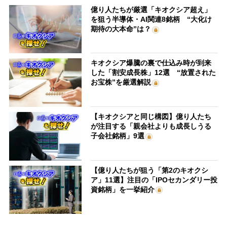
億り人たちが厳選「キオクシア超え」
を狙う半導体・AI関連8銘柄 “大化け
期待の大本命”は？
キオクシア爆騰の裏で仕込み時が到来
した「割安成長株」12選 “放置された
お宝株”を厳選解説
【キオクシアと同じ構図】億り人たち
が注目する「親会社よりも成長しうる
子会社銘柄」9選
【億り人たちが狙う「第2のキオクシ
ア」11選】注目の「IPOセカンダリー投
資銘柄」を一挙紹介