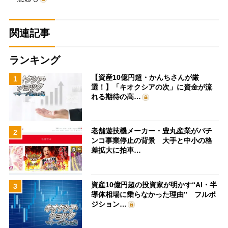
関連記事
ランキング
【資産10億円超・かんちさんが厳
1
選！】「キオクシアの次」に資金が流
れる期待の高…
老舗遊技機メーカー・豊丸産業がパチ
2
ンコ事業停止の背景 大手と中小の格
差拡大に拍車…
資産10億円超の投資家が明かす“AI・半
3
導体相場に乗らなかった理由” フルポ
ジション…