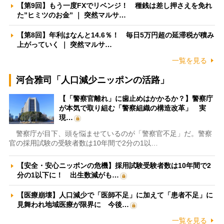
【第9回】もう一度FXでリベンジ！ 種銭は差し押さえを免れ
た”ヒミツのお金” ｜ 突然マルサ…
【第8回】年利はなんと14.6％！ 毎日5万円超の延滞税が積み
上がっていく ｜ 突然マルサ…
一覧を見る
河合雅司「人口減少ニッポンの活路」
【「警察官離れ」に歯止めはかかるか？】警察庁
が本気で取り組む「警察組織の構造改革」 実
現…
警察庁が目下、頭を悩ませているのが「警察官不足」だ。警察
官の採用試験の受験者数は10年間で2分の1以…
【安全・安心ニッポンの危機】採用試験受験者数は10年間で2
分の1以下に！ 出生数減がも…
【医療崩壊】人口減少で「医師不足」に加えて「患者不足」に
見舞われ地域医療が限界に 今後…
一覧を見る