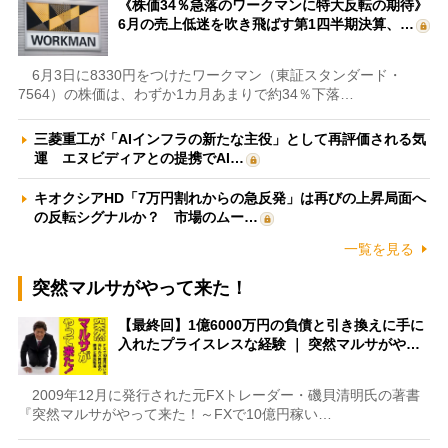
《株価34％急落のワークマンに特大反転の期待》
6月の売上低迷を吹き飛ばす第1四半期決算、…
6月3日に8330円をつけたワークマン（東証スタンダード・
7564）の株価は、わずか1カ月あまりで約34％下落…
三菱重工が「AIインフラの新たな主役」として再評価される気
運 エヌビディアとの提携でAI…
キオクシアHD「7万円割れからの急反発」は再びの上昇局面へ
の反転シグナルか？ 市場のムー…
一覧を見る
突然マルサがやって来た！
【最終回】1億6000万円の負債と引き換えに手に
入れたプライスレスな経験 ｜ 突然マルサがや…
2009年12月に発行された元FXトレーダー・磯貝清明氏の著書
『突然マルサがやって来た！～FXで10億円稼い…