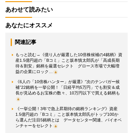
あわせて読みたい
あなたにオススメ
関連記事
もっと読む→《億り人が厳選した10倍株候補の4銘柄》資
産1.5億円超の「Bコミ」こと坂本慎太郎氏が「高成長期
待＆割安」銘柄を厳選セレクト グロース市場で大幅増
益の企業にロック…
《6人の「10倍株ハンター」が厳選》“次のテンバガー候
補”22銘柄を一挙公開！「日経平均5万円」でも割安＆成
長が見込めるお宝株の数々、10万円以下で買える銘柄も
《一挙公開！3年で急上昇期待の銘柄ランキング》資産
1.5億円超の「Bコミ」こと坂本慎太郎氏がトップ100か
ら選んだ注目5銘柄とは データセンター関連、バイオベ
ンチャーをセレクト