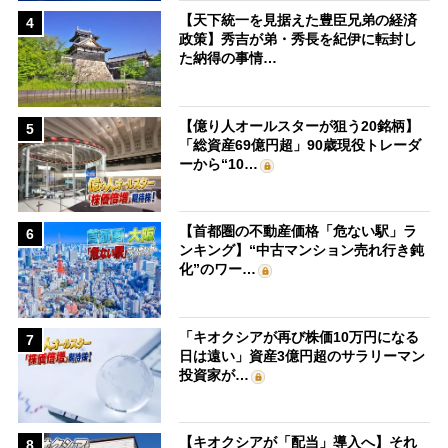
【天下統一を見据えた豊臣兄弟の経済
4
政策】秀吉が弟・秀長を紀伊に転封し
た納得の事情…
【億り人オールスターが狙う20銘柄】
5
「総資産69億円超」90歳現役トレーダ
ーから“10…
【首都圏の不動産価格「危ない駅」ラ
6
ンキング】“中古マンション売れ行き鈍
化”のワー…
「キオクシアが再び株価10万円になる
7
日は遠い」資産3億円超のサラリーマン
投資家が…
【キオクシアが「配当」導入へ】それ
8