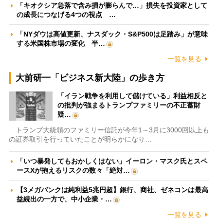
「キオクシア急落で含み損が膨らんで…」損失を投資家として
の成長につなげる4つの視点 …
「NYダウは高値更新、ナスダック・S&P500は足踏み」が意味
する米国株市場の変化 半…
一覧を見る
大前研一「ビジネス新大陸」の歩き方
「イラン戦争を利用して儲けている」利益相反と
の批判が強まるトランプファミリーの不正蓄財
疑…
トランプ大統領のファミリー信託が今年1～3月に3000回以上も
の証券取引を行っていたことが明らかになり…
「いつ暴発してもおかしくはない」イーロン・マスク氏とスペ
ースXが抱えるリスクの数々「絶対…
【3メガバンクは純利益5兆円超】銀行、商社、ゼネコンは最高
益続出の一方で、中小企業・…
一覧を見る