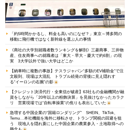
「約5時間かかるし、料金も高いのになぜ？」東京～博多間の
移動に飛行機ではなく新幹線を選ぶ人の事情
《商社の大学別就職者数ランキングを解剖》三菱商事、三井物
産、住友商事への就職者は「東大・早大・慶大で約6割」の現
実 3大学以外で強い大学はどこか
【納車時に複数の事故】テスラジャパン“多額のEV補助金”で注
文殺到、現場は大混乱 トラブル続発の背後に見え隠れす
る“イーロンの右腕”の影
【クレジット決済代行・全東信が破産】63社もの金融機関が融
資をしながら「20年以上の粉飾決算」を見抜けなかったカラク
リ 営業現場では“自転車操業”の焦りも表出していた
急増する中国企業の“国籍ロンダリング” SHEIN、TikTok、
Temu…本社機能を海外に移転させ、トランプ関税の回避を狙
う 現地人を隠れ蓑にした中国企業の農業参入・土地取得への
懸念も