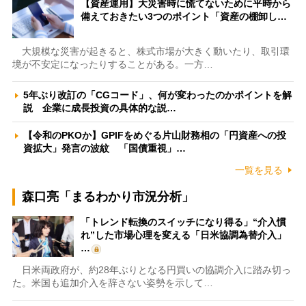
【資産運用】大災害時に慌てないために平時から
備えておきたい3つのポイント「資産の棚卸し…
大規模な災害が起きると、株式市場が大きく動いたり、取引環
境が不安定になったりすることがある。一方…
5年ぶり改訂の「CGコード」、何が変わったのかポイントを解
説 企業に成長投資の具体的な説…
【令和のPKOか】GPIFをめぐる片山財務相の「円資産への投
資拡大」発言の波紋 「国債重視」…
一覧を見る
森口亮「まるわかり市況分析」
「トレンド転換のスイッチになり得る」“介入慣
れ”した市場心理を変える「日米協調為替介入」
…
日米両政府が、約28年ぶりとなる円買いの協調介入に踏み切っ
た。米国も追加介入を辞さない姿勢を示して…