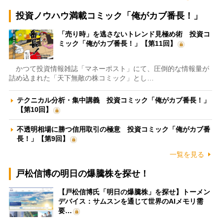
投資ノウハウ満載コミック「俺がカブ番長！」
「売り時」を逃さないトレンド見極め術 投資コ
ミック「俺がカブ番長！」【第11回】
かつて投資情報雑誌「マネーポスト」にて、圧倒的な情報量が
詰め込まれた「天下無敵の株コミック」とし…
テクニカル分析・集中講義 投資コミック「俺がカブ番長！」
【第10回】
不透明相場に勝つ信用取引の極意 投資コミック「俺がカブ番
長！」【第9回】
一覧を見る
戸松信博の明日の爆騰株を探せ！
【戸松信博氏「明日の爆騰株」を探せ】トーメン
デバイス：サムスンを通じて世界のAIメモリ需
要…