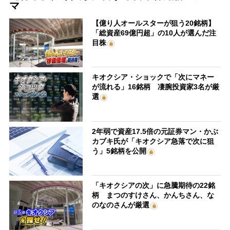
マ
【億り人オールスターが狙う20銘柄】
「総資産69億円超」の10人が選んだ注
目株
キオクシア・ショックで「次にマネー
が流れる」16銘柄 凄腕投資家3名が厳
選
2年弱で資産17.5倍の元証券マン・かぶ
カブキ氏が「キオクシア急落で次に狙
う」5銘柄を公開
「キオクシアの次」に急騰期待の22銘
柄 まつのすけさん、かんちさん、な
のなのさんが厳選