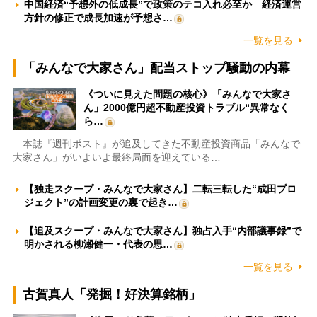
中国経済“予想外の低成長”で政策のテコ入れ必至か 経済運営
方針の修正で成長加速が予想さ…
一覧を見る
「みんなで大家さん」配当ストップ騒動の内幕
《ついに見えた問題の核心》「みんなで大家さ
ん」2000億円超不動産投資トラブル“異常なく
ら…
本誌『週刊ポスト』が追及してきた不動産投資商品「みんなで
大家さん」がいよいよ最終局面を迎えている…
【独走スクープ・みんなで大家さん】二転三転した“成田プロ
ジェクト”の計画変更の裏で起き…
【追及スクープ・みんなで大家さん】独占入手“内部議事録”で
明かされる柳瀬健一・代表の思…
一覧を見る
古賀真人「発掘！好決算銘柄」