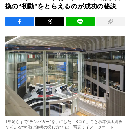
換の“初動”をとらえるのが成功の秘訣
1年足らずで“テンバガー”を手にした「Bコミ」こと坂本慎太郎氏
が考える“大化け銘柄の探し方”とは（写真：イメージマート）