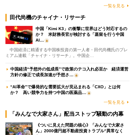
一覧を見る
田代尚機のチャイナ・リサーチ
中国「Kimi K3」の衝撃に世界はどう対応するの
か？ 米財務長官が検討する「蒸留を行う中国
AI…
中国経済に精通する中国株投資の第一人者・田代尚機氏のプレ
ミアム連載「チャイナ・リサーチ」。中国企…
中国経済“予想外の低成長”で政策のテコ入れ必至か 経済運営
方針の修正で成長加速が予想さ…
“AI革命”で爆発的な需要拡大が見込まれる「CXO」とは何
か？ 高い競争力を持つ中国の医薬品…
一覧を見る
「みんなで大家さん」配当ストップ騒動の内幕
《ついに見えた問題の核心》「みんなで大家さ
ん」2000億円超不動産投資トラブル“異常なく