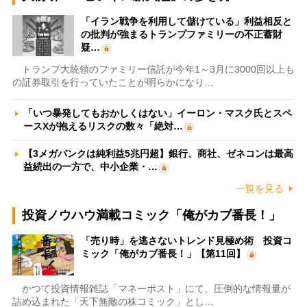
「イラン戦争を利用して儲けている」利益相反と
の批判が強まるトランプファミリーの不正蓄財
疑…
トランプ大統領のファミリー信託が今年1～3月に3000回以上も
の証券取引を行っていたことが明らかになり…
「いつ暴発してもおかしくはない」イーロン・マスク氏とスペ
ースXが抱えるリスクの数々「絶対…
【3メガバンクは純利益5兆円超】銀行、商社、ゼネコンは最高
益続出の一方で、中小企業・…
一覧を見る
投資ノウハウ満載コミック「俺がカブ番長！」
「売り時」を逃さないトレンド見極め術 投資コ
ミック「俺がカブ番長！」【第11回】
かつて投資情報雑誌「マネーポスト」にて、圧倒的な情報量が
詰め込まれた「天下無敵の株コミック」とし…