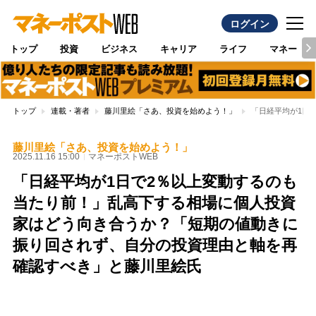
ログイン
トップ
投資
ビジネス
キャリア
ライフ
マネー
トップ
連載・著者
藤川里絵「さあ、投資を始めよう！」
「日経平均が1日
藤川里絵「さあ、投資を始めよう！」
2025.11.16 15:00
マネーポストWEB
「日経平均が1日で2％以上変動するのも
当たり前！」乱高下する相場に個人投資
家はどう向き合うか？「短期の値動きに
振り回されず、自分の投資理由と軸を再
確認すべき」と藤川里絵氏
Loaded
:
100.00%
/
Unmute