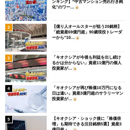
ンキング】“中古マンション売れ行き鈍
化”のワー…
【億り人オールスターが狙う20銘柄】
2
「総資産69億円超」90歳現役トレーダ
ーから“10…
「キオクシアが今後も利益を出し続け
3
るかは分からない」資産11億円の個人
投資家が…
「キオクシアが再び株価10万円になる
4
日は遠い」資産3億円超のサラリーマン
投資家が…
【キオクシア・ショック後に「株価倍
5
増」も期待できる注目銘柄5選】資産3
億円超・…