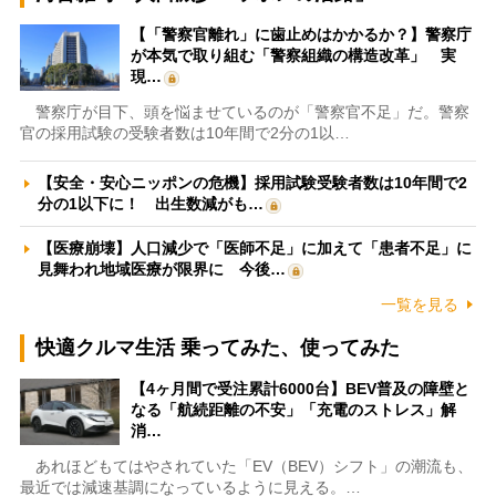
【「警察官離れ」に歯止めはかかるか？】警察庁
が本気で取り組む「警察組織の構造改革」 実
現…
警察庁が目下、頭を悩ませているのが「警察官不足」だ。警察
官の採用試験の受験者数は10年間で2分の1以…
【安全・安心ニッポンの危機】採用試験受験者数は10年間で2
分の1以下に！ 出生数減がも…
【医療崩壊】人口減少で「医師不足」に加えて「患者不足」に
見舞われ地域医療が限界に 今後…
一覧を見る
快適クルマ生活 乗ってみた、使ってみた
【4ヶ月間で受注累計6000台】BEV普及の障壁と
なる「航続距離の不安」「充電のストレス」解
消…
あれほどもてはやされていた「EV（BEV）シフト」の潮流も、
最近では減速基調になっているように見える。…