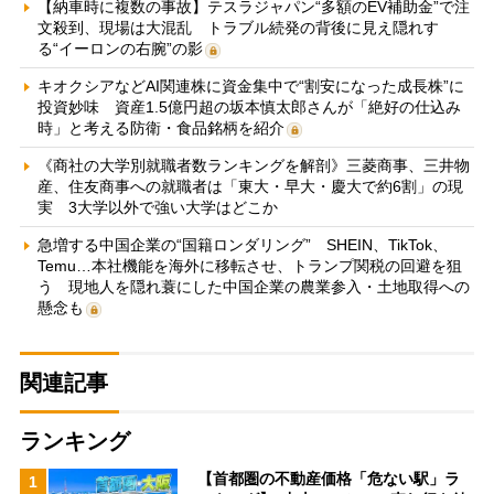
【納車時に複数の事故】テスラジャパン“多額のEV補助金”で注
文殺到、現場は大混乱 トラブル続発の背後に見え隠れす
る“イーロンの右腕”の影
キオクシアなどAI関連株に資金集中で“割安になった成長株”に
投資妙味 資産1.5億円超の坂本慎太郎さんが「絶好の仕込み
時」と考える防衛・食品銘柄を紹介
《商社の大学別就職者数ランキングを解剖》三菱商事、三井物
産、住友商事への就職者は「東大・早大・慶大で約6割」の現
実 3大学以外で強い大学はどこか
急増する中国企業の“国籍ロンダリング” SHEIN、TikTok、
Temu…本社機能を海外に移転させ、トランプ関税の回避を狙
う 現地人を隠れ蓑にした中国企業の農業参入・土地取得への
懸念も
関連記事
ランキング
【首都圏の不動産価格「危ない駅」ラ
1