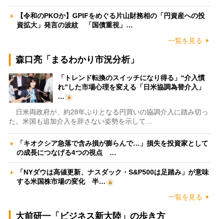
【令和のPKOか】GPIFをめぐる片山財務相の「円資産への投
資拡大」発言の波紋 「国債重視」…
一覧を見る
森口亮「まるわかり市況分析」
「トレンド転換のスイッチになり得る」“介入慣
れ”した市場心理を変える「日米協調為替介入」
…
日米両政府が、約28年ぶりとなる円買いの協調介入に踏み切っ
た。米国も追加介入を辞さない姿勢を示して…
「キオクシア急落で含み損が膨らんで…」損失を投資家として
の成長につなげる4つの視点 …
「NYダウは高値更新、ナスダック・S&P500は足踏み」が意味
する米国株市場の変化 半…
一覧を見る
大前研一「ビジネス新大陸」の歩き方