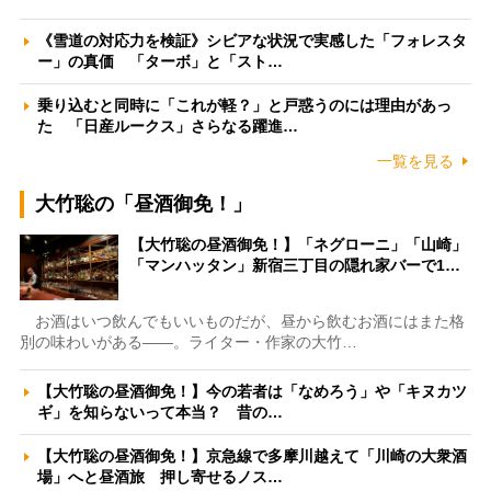
《雪道の対応力を検証》シビアな状況で実感した「フォレスタ
ー」の真価 「ターボ」と「スト…
乗り込むと同時に「これが軽？」と戸惑うのには理由があっ
た 「日産ルークス」さらなる躍進…
一覧を見る
大竹聡の「昼酒御免！」
【大竹聡の昼酒御免！】「ネグローニ」「山崎」
「マンハッタン」新宿三丁目の隠れ家バーで1…
お酒はいつ飲んでもいいものだが、昼から飲むお酒にはまた格
別の味わいがある――。ライター・作家の大竹…
【大竹聡の昼酒御免！】今の若者は「なめろう」や「キヌカツ
ギ」を知らないって本当？ 昔の…
【大竹聡の昼酒御免！】京急線で多摩川越えて「川崎の大衆酒
場」へと昼酒旅 押し寄せるノス…