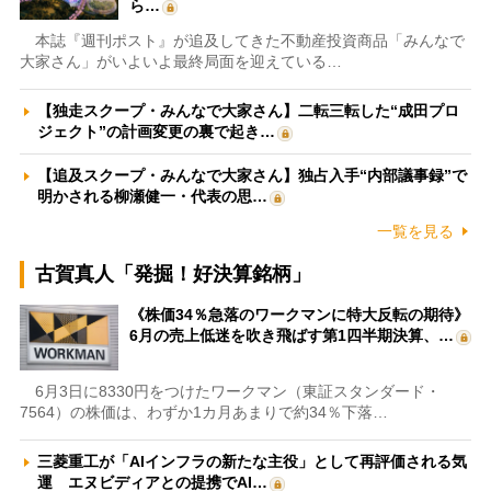
ら…
本誌『週刊ポスト』が追及してきた不動産投資商品「みんなで
大家さん」がいよいよ最終局面を迎えている…
【独走スクープ・みんなで大家さん】二転三転した“成田プロ
ジェクト”の計画変更の裏で起き…
【追及スクープ・みんなで大家さん】独占入手“内部議事録”で
明かされる柳瀬健一・代表の思…
一覧を見る
古賀真人「発掘！好決算銘柄」
《株価34％急落のワークマンに特大反転の期待》
6月の売上低迷を吹き飛ばす第1四半期決算、…
6月3日に8330円をつけたワークマン（東証スタンダード・
7564）の株価は、わずか1カ月あまりで約34％下落…
三菱重工が「AIインフラの新たな主役」として再評価される気
運 エヌビディアとの提携でAI…