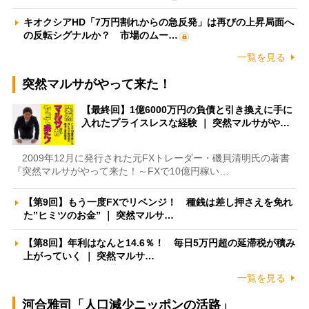
キオクシアHD「7万円割れからの急反発」は再びの上昇局面へ
の反転シグナルか？ 市場のムー…
一覧を見る
突然マルサがやって来た！
【最終回】1億6000万円の負債と引き換えに手に
入れたプライスレスな経験 ｜ 突然マルサがや…
2009年12月に発行された元FXトレーダー・磯貝清明氏の著書
『突然マルサがやって来た！～FXで10億円稼い…
【第9回】もう一度FXでリベンジ！ 種銭は差し押さえを免れ
た”ヒミツのお金” ｜ 突然マルサ…
【第8回】年利はなんと14.6％！ 毎日5万円超の延滞税が積み
上がっていく ｜ 突然マルサ…
一覧を見る
河合雅司「人口減少ニッポンの活路」