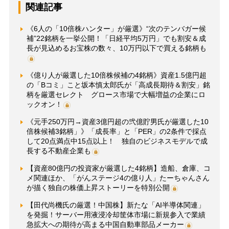
関連記事
《6人の「10倍株ハンター」が厳選》“次のテンバガー候
補”22銘柄を一挙公開！「日経平均5万円」でも割安＆成
長が見込めるお宝株の数々、10万円以下で買える銘柄も
《億り人が厳選した10倍株候補の4銘柄》資産1.5億円超
の「Bコミ」こと坂本慎太郎氏が「高成長期待＆割安」銘
柄を厳選セレクト グロース市場で大幅増益の企業にロ
ックオン！
《元手250万円→資産3億円超の弐億貯男氏が厳選した10
倍株候補3銘柄」》「成長率」と「PER」の2条件で採点
して20点満点中15点以上！ 独自のビジネスモデルで成
長する不動産企業も
【資産80億円の投資家が厳選した4銘柄】造船、倉庫、コ
メ関連ほか、「がんステージ4の億り人」たーちゃんさん
が描く独自の株価上昇ストーリーを特別公開
【田代尚機氏の厳選！中国株】新たな「AI半導体関連」
を発掘！サーバー用液浸冷却筐体市場に新規参入で業績
急拡大への期待が高まる中国自動車部品メーカー