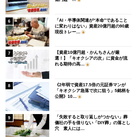
「AI・半導体関連が“本命”であること
6
に変わりはない」資産20億円超の90歳
現役トレー…
【資産10億円超・かんちさんが厳
7
選！】「キオクシアの次」に資金が流
れる期待の高…
《2年弱で資産17.5倍の元証券マンが
8
「キオクシア急落で次に狙う」5銘柄を
公開》10…
「失敗すると取り返しがつかない」葬
9
儀社の手を借りない「DIY葬」の落とし
穴 素人には…