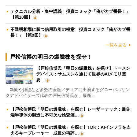
テクニカル分析・集中講義 投資コミック「俺がカブ番長！」
【第10回】
不透明相場に勝つ信用取引の極意 投資コミック「俺がカブ番
長！」【第9回】
一覧を見る
戸松信博の明日の爆騰株を探せ！
【戸松信博氏「明日の爆騰株」を探せ】トーメン
デバイス：サムスンを通じて世界のAIメモリ需
要…
新聞や雑誌など多数の金融メディアに出演するグローバルリン
クアドバイザーズ代表の戸松信博氏が、最新…
【戸松信博氏「明日の爆騰株」を探せ】レーザーテック：最先
端半導体の製造に不可欠な検査装…
【戸松信博氏「明日の爆騰株」を探せ】TDK：AIインフラを支
えるキープレーヤー 成長の再評…