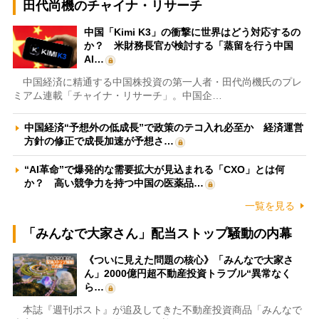
田代尚機のチャイナ・リサーチ
中国「Kimi K3」の衝撃に世界はどう対応するの
か？ 米財務長官が検討する「蒸留を行う中国
AI…
中国経済に精通する中国株投資の第一人者・田代尚機氏のプレ
ミアム連載「チャイナ・リサーチ」。中国企…
中国経済“予想外の低成長”で政策のテコ入れ必至か 経済運営
方針の修正で成長加速が予想さ…
“AI革命”で爆発的な需要拡大が見込まれる「CXO」とは何
か？ 高い競争力を持つ中国の医薬品…
一覧を見る
「みんなで大家さん」配当ストップ騒動の内幕
《ついに見えた問題の核心》「みんなで大家さ
ん」2000億円超不動産投資トラブル“異常なく
ら…
本誌『週刊ポスト』が追及してきた不動産投資商品「みんなで