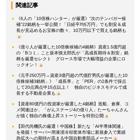
関連記事
《6人の「10倍株ハンター」が厳選》“次のテンバガー候
補”22銘柄を一挙公開！「日経平均5万円」でも割安＆成
長が見込めるお宝株の数々、10万円以下で買える銘柄も
《億り人が厳選した10倍株候補の4銘柄》資産1.5億円超
の「Bコミ」こと坂本慎太郎氏が「高成長期待＆割安」銘
柄を厳選セレクト グロース市場で大幅増益の企業にロ
ックオン！
《元手250万円→資産3億円超の弐億貯男氏が厳選した10
倍株候補3銘柄」》「成長率」と「PER」の2条件で採点
して20点満点中15点以上！ 独自のビジネスモデルで成
長する不動産企業も
【資産80億円の投資家が厳選した4銘柄】造船、倉庫、コ
メ関連ほか、「がんステージ4の億り人」たーちゃんさん
が描く独自の株価上昇ストーリーを特別公開
【田代尚機氏の厳選！中国株】新たな「AI半導体関連」
を発掘！サーバー用液浸冷却筐体市場に新規参入で業績
急拡大への期待が高まる中国自動車部品メーカー