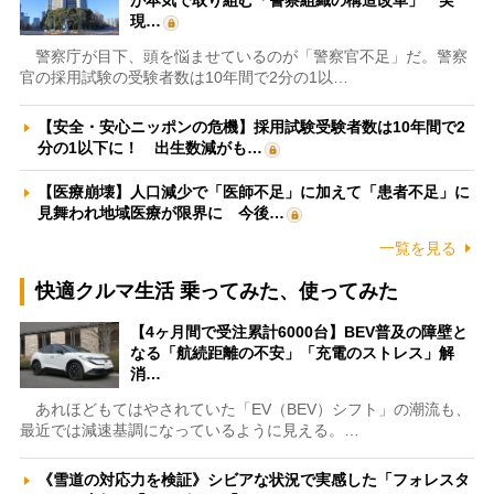
が本気で取り組む「警察組織の構造改革」 実
現…
警察庁が目下、頭を悩ませているのが「警察官不足」だ。警察
官の採用試験の受験者数は10年間で2分の1以…
【安全・安心ニッポンの危機】採用試験受験者数は10年間で2
分の1以下に！ 出生数減がも…
【医療崩壊】人口減少で「医師不足」に加えて「患者不足」に
見舞われ地域医療が限界に 今後…
一覧を見る
快適クルマ生活 乗ってみた、使ってみた
【4ヶ月間で受注累計6000台】BEV普及の障壁と
なる「航続距離の不安」「充電のストレス」解
消…
あれほどもてはやされていた「EV（BEV）シフト」の潮流も、
最近では減速基調になっているように見える。…
《雪道の対応力を検証》シビアな状況で実感した「フォレスタ