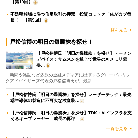
【第10回】
不透明相場に勝つ信用取引の極意 投資コミック「俺がカブ番
長！」【第9回】
一覧を見る
戸松信博の明日の爆騰株を探せ！
【戸松信博氏「明日の爆騰株」を探せ】トーメン
デバイス：サムスンを通じて世界のAIメモリ需
要…
新聞や雑誌など多数の金融メディアに出演するグローバルリン
クアドバイザーズ代表の戸松信博氏が、最新…
【戸松信博氏「明日の爆騰株」を探せ】レーザーテック：最先
端半導体の製造に不可欠な検査装…
【戸松信博氏「明日の爆騰株」を探せ】TDK：AIインフラを支
えるキープレーヤー 成長の再評…
一覧を見る