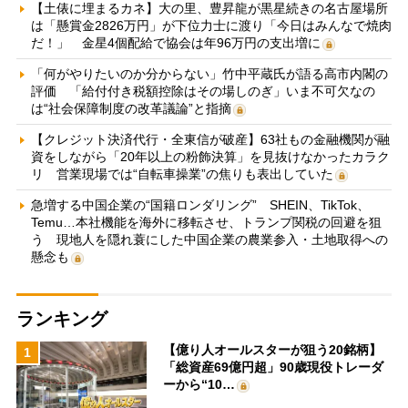
【土俵に埋まるカネ】大の里、豊昇龍が黒星続きの名古屋場所
は「懸賞金2826万円」が下位力士に渡り「今日はみんなで焼肉
だ！」 金星4個配給で協会は年96万円の支出増に
「何がやりたいのか分からない」竹中平蔵氏が語る高市内閣の
評価 「給付付き税額控除はその場しのぎ」いま不可欠なの
は“社会保障制度の改革議論”と指摘
【クレジット決済代行・全東信が破産】63社もの金融機関が融
資をしながら「20年以上の粉飾決算」を見抜けなかったカラク
リ 営業現場では“自転車操業”の焦りも表出していた
急増する中国企業の“国籍ロンダリング” SHEIN、TikTok、
Temu…本社機能を海外に移転させ、トランプ関税の回避を狙
う 現地人を隠れ蓑にした中国企業の農業参入・土地取得への
懸念も
ランキング
【億り人オールスターが狙う20銘柄】
1
「総資産69億円超」90歳現役トレーダ
ーから“10…