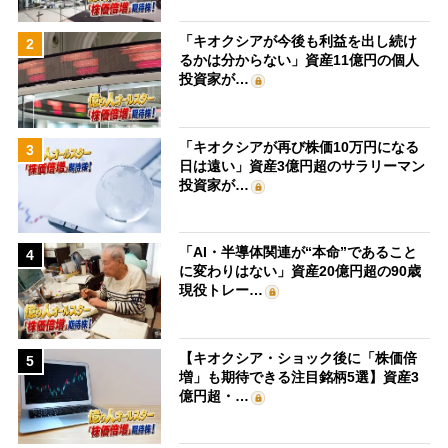
「キオクシアが今後も利益を出し続け
2
るかは分からない」資産11億円の個人
投資家が…
「キオクシアが再び株価10万円になる
3
日は遠い」資産3億円超のサラリーマン
投資家が…
「AI・半導体関連が“本命”であること
4
に変わりはない」資産20億円超の90歳
現役トレー…
【キオクシア・ショック後に「株価倍
5
増」も期待できる注目銘柄5選】資産3
億円超・…