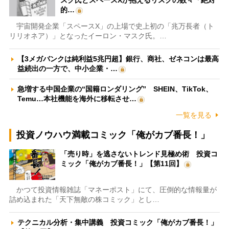
スク氏とスペースXが抱えるリスクの数々「絶対
的…
宇宙開発企業「スペースX」の上場で史上初の「兆万長者（ト
リリオネア）」となったイーロン・マスク氏。…
【3メガバンクは純利益5兆円超】銀行、商社、ゼネコンは最高
益続出の一方で、中小企業・…
急増する中国企業の“国籍ロンダリング” SHEIN、TikTok、
Temu…本社機能を海外に移転させ…
一覧を見る
投資ノウハウ満載コミック「俺がカブ番長！」
「売り時」を逃さないトレンド見極め術 投資コ
ミック「俺がカブ番長！」【第11回】
かつて投資情報雑誌「マネーポスト」にて、圧倒的な情報量が
詰め込まれた「天下無敵の株コミック」とし…
テクニカル分析・集中講義 投資コミック「俺がカブ番長！」