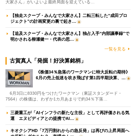
大家さん」がいよいよ最終局面を迎えている…
【独走スクープ・みんなで大家さん】二転三転した“成田プロ
ジェクト”の計画変更の裏で起き…
【追及スクープ・みんなで大家さん】独占入手“内部議事録”で
明かされる柳瀬健一・代表の思…
一覧を見る
古賀真人「発掘！好決算銘柄」
《株価34％急落のワークマンに特大反転の期待》
6月の売上低迷を吹き飛ばす第1四半期決算、…
6月3日に8330円をつけたワークマン（東証スタンダード・
7564）の株価は、わずか1カ月あまりで約34％下落…
三菱重工が「AIインフラの新たな主役」として再評価される気
運 エヌビディアとの提携でAI…
キオクシアHD「7万円割れからの急反発」は再びの上昇局面へ