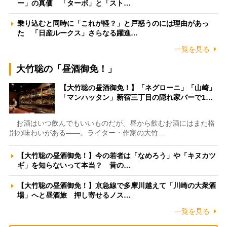
ー」の真価 「ターボ」と「スト…
乗り込むと同時に「これが軽？」と戸惑うのには理由があっ
た 「日産ルークス」さらなる躍進…
一覧を見る
大竹聡の「昼酒御免！」
【大竹聡の昼酒御免！】「ネグローニ」「山崎」
「マンハッタン」新宿三丁目の隠れ家バーで1…
お酒はいつ飲んでもいいものだが、昼から飲むお酒にはまた格
別の味わいがある――。ライター・作家の大竹…
【大竹聡の昼酒御免！】今の若者は「なめろう」や「キヌカツ
ギ」を知らないって本当？ 昔の…
【大竹聡の昼酒御免！】京急線で多摩川越えて「川崎の大衆酒
場」へと昼酒旅 押し寄せるノス…
一覧を見る