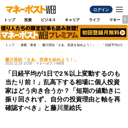
ログイン
トップ
投資
ビジネス
キャリア
ライフ
マネー
トップ
連載・著者
藤川里絵「さあ、投資を始めよう！」
「日経平均が1日
藤川里絵「さあ、投資を始めよう！」
2025.11.16 15:00
マネーポストWEB
「日経平均が1日で2％以上変動するのも
当たり前！」乱高下する相場に個人投資
家はどう向き合うか？「短期の値動きに
振り回されず、自分の投資理由と軸を再
確認すべき」と藤川里絵氏
Loaded
:
100.00%
/
Unmute