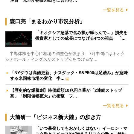
注目 元本が物価の動きに合わせ…
一覧を見る
森口亮「まるわかり市況分析」
「キオクシア急落で含み損が膨らんで…」損失を
投資家としての成長につなげる4つの視点 「…
半導体株を中心に相場の調整色が強まり、7月中旬にはキオク
シアホールディングスがストップ安をつけるな…
「NYダウは高値更新、ナスダック・S&P500は足踏み」が意味
する米国株市場の変化 半…
【歴史的な爆騰劇】時価総額10兆円企業が「2連続ストップ
高」「制限値幅拡大」の衝撃 フ…
一覧を見る
大前研一「ビジネス新大陸」の歩き方
「いつ暴発してもおかしくはない」イーロン・マ