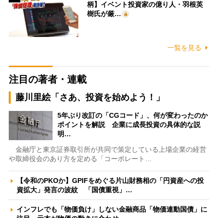
柄】イベント投資家の億り人・羽根英
樹氏が厳…
一覧を見る
注目の著者・連載
藤川里絵「さあ、投資を始めよう！」
5年ぶり改訂の「CGコード」、何が変わったのか
ポイントを解説 企業に成長投資の具体的な説
明…
金融庁と東京証券取引所が共同で策定している上場企業の経営
や取締役会のあり方を定める「コーポレート…
【令和のPKOか】GPIFをめぐる片山財務相の「円資産への投
資拡大」発言の波紋 「国債重視」…
インフレでも「物価負け」しない金融商品「物価連動国債」に