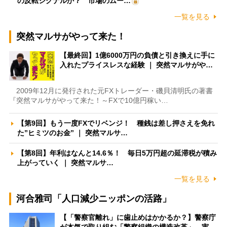
の反転シグナルか？ 市場のムー…
一覧を見る
突然マルサがやって来た！
【最終回】1億6000万円の負債と引き換えに手に
入れたプライスレスな経験 ｜ 突然マルサがや…
2009年12月に発行された元FXトレーダー・磯貝清明氏の著書
『突然マルサがやって来た！～FXで10億円稼い…
【第9回】もう一度FXでリベンジ！ 種銭は差し押さえを免れ
た”ヒミツのお金” ｜ 突然マルサ…
【第8回】年利はなんと14.6％！ 毎日5万円超の延滞税が積み
上がっていく ｜ 突然マルサ…
一覧を見る
河合雅司「人口減少ニッポンの活路」
【「警察官離れ」に歯止めはかかるか？】警察庁