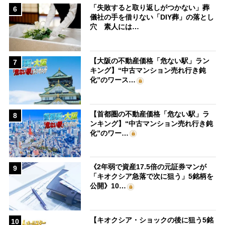
「失敗すると取り返しがつかない」葬
6
儀社の手を借りない「DIY葬」の落とし
穴 素人には…
【大阪の不動産価格「危ない駅」ラン
7
キング】“中古マンション売れ行き鈍
化”のワース…
【首都圏の不動産価格「危ない駅」ラ
8
ンキング】“中古マンション売れ行き鈍
化”のワー…
《2年弱で資産17.5倍の元証券マンが
9
「キオクシア急落で次に狙う」5銘柄を
公開》10…
【キオクシア・ショックの後に狙う5銘
10