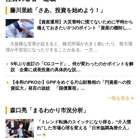
藤川里絵「さあ、投資を始めよう！」
【資産運用】大災害時に慌てないために平時から
備えておきたい3つのポイント「資産の棚卸し…
大規模な災害が起きると、株式市場が大きく動いたり、取引環
境が不安定になったりすることがある。一方…
5年ぶり改訂の「CGコード」、何が変わったのかポイントを解
説 企業に成長投資の具体的な説…
【令和のPKOか】GPIFをめぐる片山財務相の「円資産への投
資拡大」発言の波紋 「国債重視」…
一覧を見る
森口亮「まるわかり市況分析」
「トレンド転換のスイッチになり得る」“介入慣
れ”した市場心理を変える「日米協調為替介入」
…