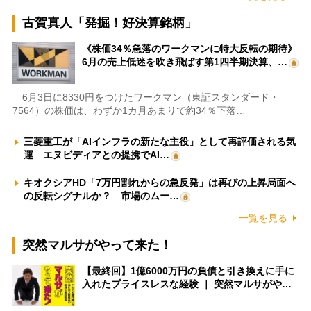
古賀真人「発掘！好決算銘柄」
《株価34％急落のワークマンに特大反転の期待》
6月の売上低迷を吹き飛ばす第1四半期決算、…
6月3日に8330円をつけたワークマン（東証スタンダード・
7564）の株価は、わずか1カ月あまりで約34％下落…
三菱重工が「AIインフラの新たな主役」として再評価される気
運 エヌビディアとの提携でAI…
キオクシアHD「7万円割れからの急反発」は再びの上昇局面へ
の反転シグナルか？ 市場のムー…
一覧を見る
突然マルサがやって来た！
【最終回】1億6000万円の負債と引き換えに手に
入れたプライスレスな経験 ｜ 突然マルサがや…