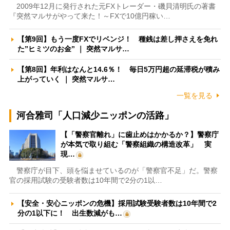
2009年12月に発行された元FXトレーダー・磯貝清明氏の著書
『突然マルサがやって来た！～FXで10億円稼い…
【第9回】もう一度FXでリベンジ！ 種銭は差し押さえを免れ
た”ヒミツのお金” ｜ 突然マルサ…
【第8回】年利はなんと14.6％！ 毎日5万円超の延滞税が積み
上がっていく ｜ 突然マルサ…
一覧を見る
河合雅司「人口減少ニッポンの活路」
【「警察官離れ」に歯止めはかかるか？】警察庁
が本気で取り組む「警察組織の構造改革」 実
現…
警察庁が目下、頭を悩ませているのが「警察官不足」だ。警察
官の採用試験の受験者数は10年間で2分の1以…
【安全・安心ニッポンの危機】採用試験受験者数は10年間で2
分の1以下に！ 出生数減がも…