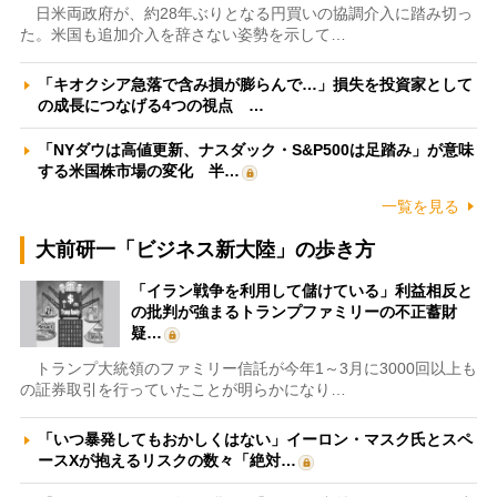
日米両政府が、約28年ぶりとなる円買いの協調介入に踏み切っ
た。米国も追加介入を辞さない姿勢を示して…
「キオクシア急落で含み損が膨らんで…」損失を投資家として
の成長につなげる4つの視点 …
「NYダウは高値更新、ナスダック・S&P500は足踏み」が意味
する米国株市場の変化 半…
一覧を見る
大前研一「ビジネス新大陸」の歩き方
「イラン戦争を利用して儲けている」利益相反と
の批判が強まるトランプファミリーの不正蓄財
疑…
トランプ大統領のファミリー信託が今年1～3月に3000回以上も
の証券取引を行っていたことが明らかになり…
「いつ暴発してもおかしくはない」イーロン・マスク氏とスペ
ースXが抱えるリスクの数々「絶対…