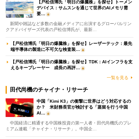
【戸松信博氏「明日の爆騰株」を探せ】トーメン
デバイス：サムスンを通じて世界のAIメモリ需
要…
新聞や雑誌など多数の金融メディアに出演するグローバルリン
クアドバイザーズ代表の戸松信博氏が、最新…
【戸松信博氏「明日の爆騰株」を探せ】レーザーテック：最先
端半導体の製造に不可欠な検査装…
【戸松信博氏「明日の爆騰株」を探せ】TDK：AIインフラを支
えるキープレーヤー 成長の再評…
一覧を見る
田代尚機のチャイナ・リサーチ
中国「Kimi K3」の衝撃に世界はどう対応するの
か？ 米財務長官が検討する「蒸留を行う中国
AI…
中国経済に精通する中国株投資の第一人者・田代尚機氏のプレ
ミアム連載「チャイナ・リサーチ」。中国企…