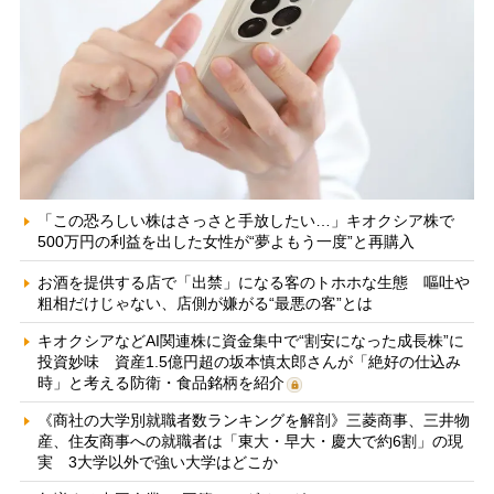
「この恐ろしい株はさっさと手放したい…」キオクシア株で
500万円の利益を出した女性が“夢よもう一度”と再購入
お酒を提供する店で「出禁」になる客のトホホな生態 嘔吐や
粗相だけじゃない、店側が嫌がる“最悪の客”とは
キオクシアなどAI関連株に資金集中で“割安になった成長株”に
投資妙味 資産1.5億円超の坂本慎太郎さんが「絶好の仕込み
時」と考える防衛・食品銘柄を紹介
《商社の大学別就職者数ランキングを解剖》三菱商事、三井物
産、住友商事への就職者は「東大・早大・慶大で約6割」の現
実 3大学以外で強い大学はどこか