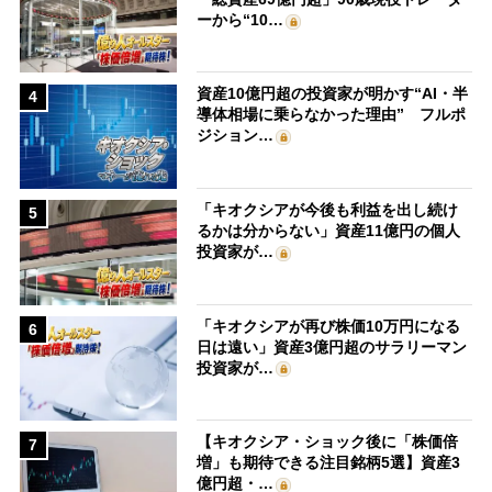
ーから“10…
資産10億円超の投資家が明かす“AI・半
4
導体相場に乗らなかった理由” フルポ
ジション…
「キオクシアが今後も利益を出し続け
5
るかは分からない」資産11億円の個人
投資家が…
「キオクシアが再び株価10万円になる
6
日は遠い」資産3億円超のサラリーマン
投資家が…
【キオクシア・ショック後に「株価倍
7
増」も期待できる注目銘柄5選】資産3
億円超・…