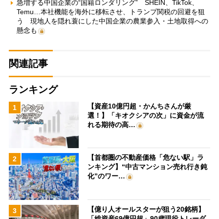
急増する中国企業の“国籍ロンダリング” SHEIN、TikTok、
Temu…本社機能を海外に移転させ、トランプ関税の回避を狙
う 現地人を隠れ蓑にした中国企業の農業参入・土地取得への
懸念も
関連記事
ランキング
【資産10億円超・かんちさんが厳
1
選！】「キオクシアの次」に資金が流
れる期待の高…
【首都圏の不動産価格「危ない駅」ラ
2
ンキング】“中古マンション売れ行き鈍
化”のワー…
【億り人オールスターが狙う20銘柄】
3
「総資産69億円超」90歳現役トレーダ