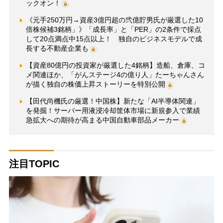
ックオン！
《元手250万円→資産3億円超の弐億貯男氏が厳選した10
倍株候補3銘柄」》「成長率」と「PER」の2条件で採点
して20点満点中15点以上！ 独自のビジネスモデルで成
長する不動産企業も
【資産80億円の投資家が厳選した4銘柄】造船、倉庫、コ
メ関連ほか、「がんステージ4の億り人」たーちゃんさん
が描く独自の株価上昇ストーリーを特別公開
【田代尚機氏の厳選！中国株】新たな「AI半導体関連」
を発掘！サーバー用液浸冷却筐体市場に新規参入で業績
急拡大への期待が高まる中国自動車部品メーカー
注目TOPIC