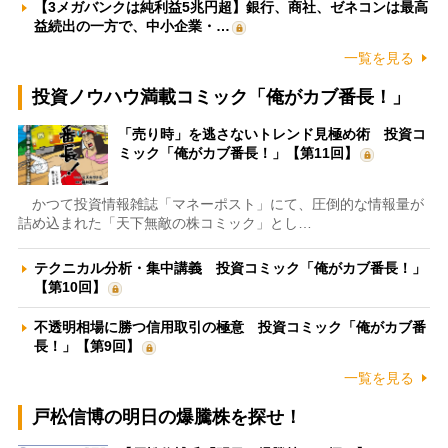
【3メガバンクは純利益5兆円超】銀行、商社、ゼネコンは最高
益続出の一方で、中小企業・…
一覧を見る
投資ノウハウ満載コミック「俺がカブ番長！」
「売り時」を逃さないトレンド見極め術 投資コ
ミック「俺がカブ番長！」【第11回】
かつて投資情報雑誌「マネーポスト」にて、圧倒的な情報量が
詰め込まれた「天下無敵の株コミック」とし…
テクニカル分析・集中講義 投資コミック「俺がカブ番長！」
【第10回】
不透明相場に勝つ信用取引の極意 投資コミック「俺がカブ番
長！」【第9回】
一覧を見る
戸松信博の明日の爆騰株を探せ！