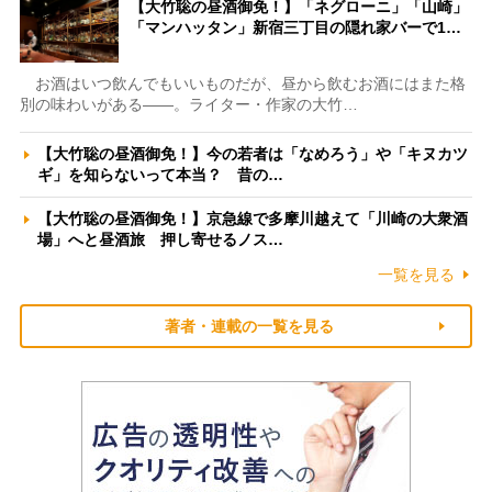
【大竹聡の昼酒御免！】「ネグローニ」「山崎」
「マンハッタン」新宿三丁目の隠れ家バーで1…
お酒はいつ飲んでもいいものだが、昼から飲むお酒にはまた格
別の味わいがある――。ライター・作家の大竹…
【大竹聡の昼酒御免！】今の若者は「なめろう」や「キヌカツ
ギ」を知らないって本当？ 昔の…
【大竹聡の昼酒御免！】京急線で多摩川越えて「川崎の大衆酒
場」へと昼酒旅 押し寄せるノス…
一覧を見る
著者・連載の一覧を見る