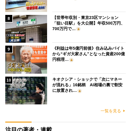
【世帯年収別・東京23区マンション
8
「狙い目駅」を大公開】年収500万円、
700万円で…
《利益は年5億円前後》住み込みバイト
9
から“ギガ大家さん”となった資産200億
円税理…
キオクシア・ショックで「次にマネー
10
が流れる」16銘柄 AI相場の裏で割安
に放置され…
一覧を見る
注目の著者・連載