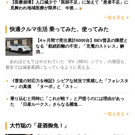
【医療崩壊】人口減少で「医師不足」に加えて「患者不足」に
見舞われ地域医療が限界に 今後…
一覧を見る
快適クルマ生活 乗ってみた、使ってみた
【4ヶ月間で受注累計6000台】BEV普及の障壁と
なる「航続距離の不安」「充電のストレス」解
消…
あれほどもてはやされていた「EV（BEV）シフト」の潮流も、
最近では減速基調になっているように見える。…
《雪道の対応力を検証》シビアな状況で実感した「フォレスタ
ー」の真価 「ターボ」と「スト…
乗り込むと同時に「これが軽？」と戸惑うのには理由があっ
た 「日産ルークス」さらなる躍進…
一覧を見る
大竹聡の「昼酒御免！」