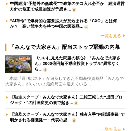
中国経済“予想外の低成長”で政策のテコ入れ必至か 経済運営
方針の修正で成長加速が予想さ…
“AI革命”で爆発的な需要拡大が見込まれる「CXO」とは何
か？ 高い競争力を持つ中国の医薬品…
一覧を見る
「みんなで大家さん」配当ストップ騒動の内幕
《ついに見えた問題の核心》「みんなで大家さ
ん」2000億円超不動産投資トラブル“異常なく
ら…
本誌『週刊ポスト』が追及してきた不動産投資商品「みんなで
大家さん」がいよいよ最終局面を迎えている…
【独走スクープ・みんなで大家さん】二転三転した“成田プロ
ジェクト”の計画変更の裏で起き…
【追及スクープ・みんなで大家さん】独占入手“内部議事録”で
明かされる柳瀬健一・代表の思…
一覧を見る