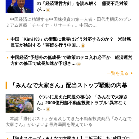
の「経済運営方針」を読み解く 需要不足対策
が…
中国経済に精通する中国株投資の第一人者・田代尚機氏のプレ
ミアム連載「チャイナ・リサーチ」。中国の…
中国「Kimi K3」の衝撃に世界はどう対応するのか？ 米財務
長官が検討する「蒸留を行う中国…
中国経済“予想外の低成長”で政策のテコ入れ必至か 経済運営
方針の修正で成長加速が予想さ…
一覧を見る
「みんなで大家さん」配当ストップ騒動の内幕
《ついに見えた問題の核心》「みんなで大家さ
ん」2000億円超不動産投資トラブル“異常なく
ら…
本誌『週刊ポスト』が追及してきた不動産投資商品「みんなで
大家さん」がいよいよ最終局面を迎えている…
【独走スクープ・みんなで大家さん】二転三転した“成田プロ