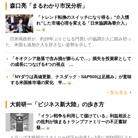
森口亮「まるわかり市況分析」
「トレンド転換のスイッチになり得る」“介入慣
れ”した市場心理を変える「日米協調為替介入」
…
日米両政府が、約28年ぶりとなる円買いの協調介入に踏み切っ
た。米国も追加介入を辞さない姿勢を示して…
「キオクシア急落で含み損が膨らんで…」損失を投資家として
の成長につなげる4つの視点 …
「NYダウは高値更新、ナスダック・S&P500は足踏み」が意味
する米国株市場の変化 半…
一覧を見る
大前研一「ビジネス新大陸」の歩き方
「イラン戦争を利用して儲けている」利益相反と
の批判が強まるトランプファミリーの不正蓄財
疑…
トランプ大統領のファミリー信託が今年1～3月に3000回以上も