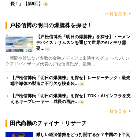
長！」【第9回】
一覧を見る
戸松信博の明日の爆騰株を探せ！
【戸松信博氏「明日の爆騰株」を探せ】トーメン
デバイス：サムスンを通じて世界のAIメモリ需
要…
新聞や雑誌など多数の金融メディアに出演するグローバルリン
クアドバイザーズ代表の戸松信博氏が、最新…
【戸松信博氏「明日の爆騰株」を探せ】レーザーテック：最先
端半導体の製造に不可欠な検査装…
【戸松信博氏「明日の爆騰株」を探せ】TDK：AIインフラを支
えるキープレーヤー 成長の再評…
一覧を見る
田代尚機のチャイナ・リサーチ
厳しい経済情勢をどう打開するか？中国の下半期