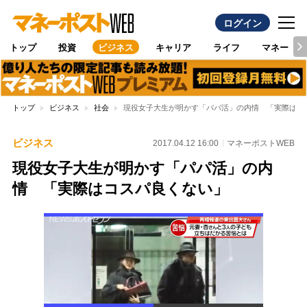
ログイン
トップ
投資
ビジネス
キャリア
ライフ
マネー
トップ
ビジネス
社会
現役女子大生が明かす「パパ活」の内情 「実際はコ
ビジネス
2017.04.12 16:00
マネーポストWEB
現役女子大生が明かす「パパ活」の内
情 「実際はコスパ良くない」