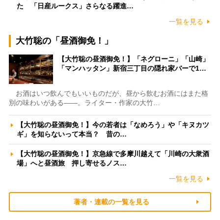
た 「日産ルークス」さらなる躍進…
一覧を見る
大竹聡の「昼酒御免！」
【大竹聡の昼酒御免！】「ネグローニ」「山崎」
「マンハッタン」新宿三丁目の隠れ家バーで1…
お酒はいつ飲んでもいいものだが、昼から飲むお酒にはまた格
別の味わいがある――。ライター・作家の大竹…
【大竹聡の昼酒御免！】今の若者は「なめろう」や「キヌカツ
ギ」を知らないって本当？ 昔の…
【大竹聡の昼酒御免！】京急線で多摩川越えて「川崎の大衆酒
場」へと昼酒旅 押し寄せるノス…
一覧を見る
著者・連載の一覧を見る