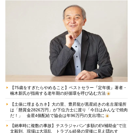
【75歳をすぎたらやめること】ベストセラー『定年後』著者・
楠木新氏が指南する老年期の好循環を呼び込む方法
【土俵に埋まるカネ】大の里、豊昇龍が黒星続きの名古屋場所
は「懸賞金2826万円」が下位力士に渡り「今日はみんなで焼肉
だ！」 金星4個配給で協会は年96万円の支出増に
【納車時に複数の事故】テスラジャパン“多額のEV補助金”で注
文殺到、現場は大混乱 トラブル続発の背後に見え隠れす