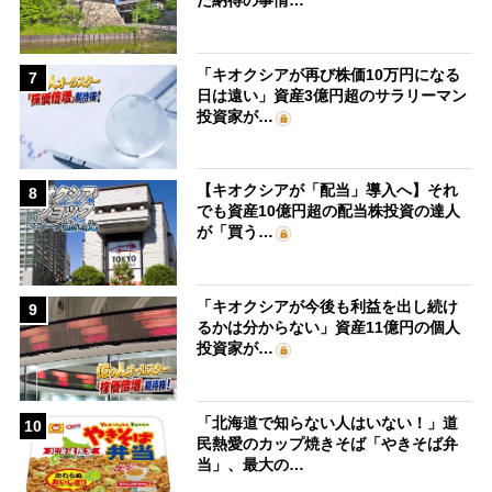
た納得の事情…
「キオクシアが再び株価10万円になる
7
日は遠い」資産3億円超のサラリーマン
投資家が…
【キオクシアが「配当」導入へ】それ
8
でも資産10億円超の配当株投資の達人
が「買う…
「キオクシアが今後も利益を出し続け
9
るかは分からない」資産11億円の個人
投資家が…
「北海道で知らない人はいない！」道
10
民熱愛のカップ焼きそば「やきそば弁
当」、最大の…