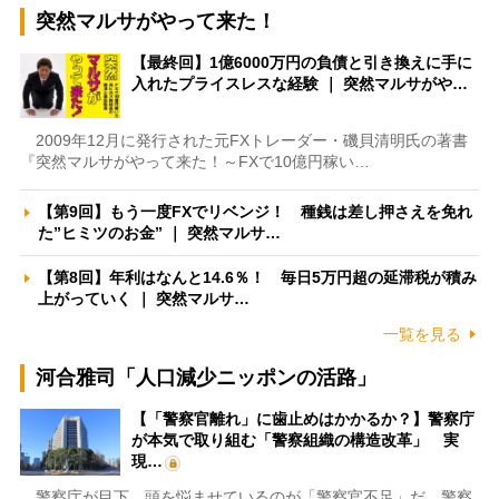
突然マルサがやって来た！
【最終回】1億6000万円の負債と引き換えに手に
入れたプライスレスな経験 ｜ 突然マルサがや…
2009年12月に発行された元FXトレーダー・磯貝清明氏の著書
『突然マルサがやって来た！～FXで10億円稼い…
【第9回】もう一度FXでリベンジ！ 種銭は差し押さえを免れ
た”ヒミツのお金” ｜ 突然マルサ…
【第8回】年利はなんと14.6％！ 毎日5万円超の延滞税が積み
上がっていく ｜ 突然マルサ…
一覧を見る
河合雅司「人口減少ニッポンの活路」
【「警察官離れ」に歯止めはかかるか？】警察庁
が本気で取り組む「警察組織の構造改革」 実
現…
警察庁が目下、頭を悩ませているのが「警察官不足」だ。警察