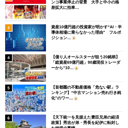
ンコ事業停止の背景 大手と中小の格
差拡大に拍車…
資産10億円超の投資家が明かす“AI・半
3
導体相場に乗らなかった理由” フルポ
ジション…
【億り人オールスターが狙う20銘柄】
4
「総資産69億円超」90歳現役トレーダ
ーから“10…
【首都圏の不動産価格「危ない駅」ラ
5
ンキング】“中古マンション売れ行き鈍
化”のワー…
【天下統一を見据えた豊臣兄弟の経済
6
政策】秀吉が弟・秀長を紀伊に転封し