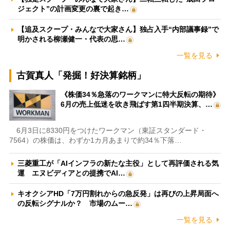
ジェクト”の計画変更の裏で起き…
【追及スクープ・みんなで大家さん】独占入手“内部議事録”で
明かされる柳瀬健一・代表の思…
一覧を見る
古賀真人「発掘！好決算銘柄」
《株価34％急落のワークマンに特大反転の期待》
6月の売上低迷を吹き飛ばす第1四半期決算、…
6月3日に8330円をつけたワークマン（東証スタンダード・
7564）の株価は、わずか1カ月あまりで約34％下落…
三菱重工が「AIインフラの新たな主役」として再評価される気
運 エヌビディアとの提携でAI…
キオクシアHD「7万円割れからの急反発」は再びの上昇局面へ
の反転シグナルか？ 市場のムー…
一覧を見る