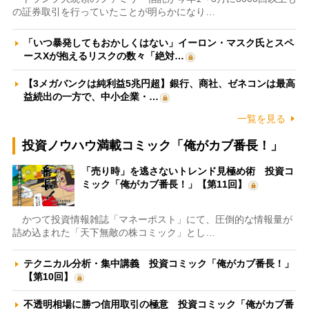
の証券取引を行っていたことが明らかになり…
「いつ暴発してもおかしくはない」イーロン・マスク氏とスペ
ースXが抱えるリスクの数々「絶対…
【3メガバンクは純利益5兆円超】銀行、商社、ゼネコンは最高
益続出の一方で、中小企業・…
一覧を見る
投資ノウハウ満載コミック「俺がカブ番長！」
「売り時」を逃さないトレンド見極め術 投資コ
ミック「俺がカブ番長！」【第11回】
かつて投資情報雑誌「マネーポスト」にて、圧倒的な情報量が
詰め込まれた「天下無敵の株コミック」とし…
テクニカル分析・集中講義 投資コミック「俺がカブ番長！」
【第10回】
不透明相場に勝つ信用取引の極意 投資コミック「俺がカブ番