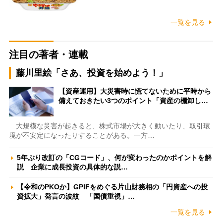
一覧を見る
注目の著者・連載
藤川里絵「さあ、投資を始めよう！」
【資産運用】大災害時に慌てないために平時から
備えておきたい3つのポイント「資産の棚卸し…
大規模な災害が起きると、株式市場が大きく動いたり、取引環
境が不安定になったりすることがある。一方…
5年ぶり改訂の「CGコード」、何が変わったのかポイントを解
説 企業に成長投資の具体的な説…
【令和のPKOか】GPIFをめぐる片山財務相の「円資産への投
資拡大」発言の波紋 「国債重視」…
一覧を見る