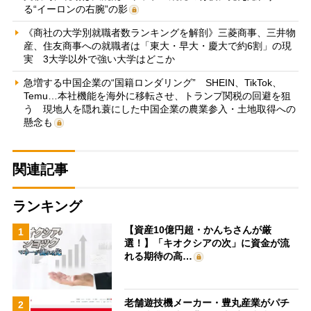
る“イーロンの右腕”の影
《商社の大学別就職者数ランキングを解剖》三菱商事、三井物
産、住友商事への就職者は「東大・早大・慶大で約6割」の現
実 3大学以外で強い大学はどこか
急増する中国企業の“国籍ロンダリング” SHEIN、TikTok、
Temu…本社機能を海外に移転させ、トランプ関税の回避を狙
う 現地人を隠れ蓑にした中国企業の農業参入・土地取得への
懸念も
関連記事
ランキング
【資産10億円超・かんちさんが厳
1
選！】「キオクシアの次」に資金が流
れる期待の高…
老舗遊技機メーカー・豊丸産業がパチ
2