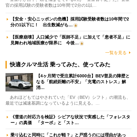
官の採用試験の受験者数は10年間で2分の1以…
【安全・安心ニッポンの危機】採用試験受験者数は10年間で2
分の1以下に！ 出生数減がも…
【医療崩壊】人口減少で「医師不足」に加えて「患者不足」に
見舞われ地域医療が限界に 今後…
一覧を見る
快適クルマ生活 乗ってみた、使ってみた
【4ヶ月間で受注累計6000台】BEV普及の障壁と
なる「航続距離の不安」「充電のストレス」解
消…
あれほどもてはやされていた「EV（BEV）シフト」の潮流も、
最近では減速基調になっているように見える。…
《雪道の対応力を検証》シビアな状況で実感した「フォレスタ
ー」の真価 「ターボ」と「スト…
乗り込むと同時に「これが軽？」と戸惑うのには理由があっ