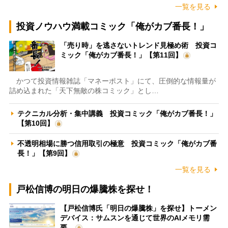
一覧を見る
投資ノウハウ満載コミック「俺がカブ番長！」
「売り時」を逃さないトレンド見極め術 投資コ
ミック「俺がカブ番長！」【第11回】
かつて投資情報雑誌「マネーポスト」にて、圧倒的な情報量が
詰め込まれた「天下無敵の株コミック」とし…
テクニカル分析・集中講義 投資コミック「俺がカブ番長！」
【第10回】
不透明相場に勝つ信用取引の極意 投資コミック「俺がカブ番
長！」【第9回】
一覧を見る
戸松信博の明日の爆騰株を探せ！
【戸松信博氏「明日の爆騰株」を探せ】トーメン
デバイス：サムスンを通じて世界のAIメモリ需
要…