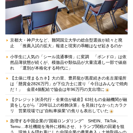
京都大・神戸大など、難関国立大学の総合型選抜が続々と廃
止 「推薦入試の拡大」報道と現実の乖離はなぜ起きるのか
小学生に人気の「シール流通事情」に変調 「ボンドロ」は依
然品薄状態が続くが、模倣品や類似品が大量流通し一部で値崩
れ 「選別が本格化する時代に」
【土俵に埋まるカネ】大の里、豊昇龍が黒星続きの名古屋場所
は「懸賞金2826万円」が下位力士に渡り「今日はみんなで焼肉
だ！」 金星4個配給で協会は年96万円の支出増に
【クレジット決済代行・全東信が破産】63社もの金融機関が融
資をしながら「20年以上の粉飾決算」を見抜けなかったカラク
リ 営業現場では“自転車操業”の焦りも表出していた
急増する中国企業の“国籍ロンダリング” SHEIN、TikTok、
Temu…本社機能を海外に移転させ、トランプ関税の回避を狙
う 現地人を隠れ蓑にした中国企業の農業参入・土地取得への