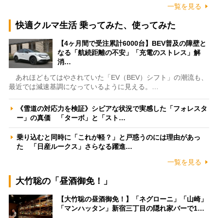
一覧を見る
快適クルマ生活 乗ってみた、使ってみた
【4ヶ月間で受注累計6000台】BEV普及の障壁と
なる「航続距離の不安」「充電のストレス」解
消…
あれほどもてはやされていた「EV（BEV）シフト」の潮流も、
最近では減速基調になっているように見える。…
《雪道の対応力を検証》シビアな状況で実感した「フォレスタ
ー」の真価 「ターボ」と「スト…
乗り込むと同時に「これが軽？」と戸惑うのには理由があっ
た 「日産ルークス」さらなる躍進…
一覧を見る
大竹聡の「昼酒御免！」
【大竹聡の昼酒御免！】「ネグローニ」「山崎」
「マンハッタン」新宿三丁目の隠れ家バーで1…