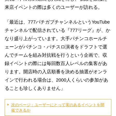
来店イベントの際は多くのユーザーが訪れる。
「最近は、777パチガブチャンネルというYouTube
チャンネルで配信されている『777リーグ』が、か
なり盛り上がっています。大手パチンコホールチ
ェーンがパチンコ・パチスロ演者をドラフトで選
んでチームを組み対抗戦を行うという企画で、収
録イベントの際には毎回数百人レベルの集客があ
ります。開店時の入店順番を決める抽選がオンラ
インで行われる場合は、2000人くらいの参加があ
ることも珍しくありません」
次のページ：ユーザーにとって実のあるイベントを開
催できるか