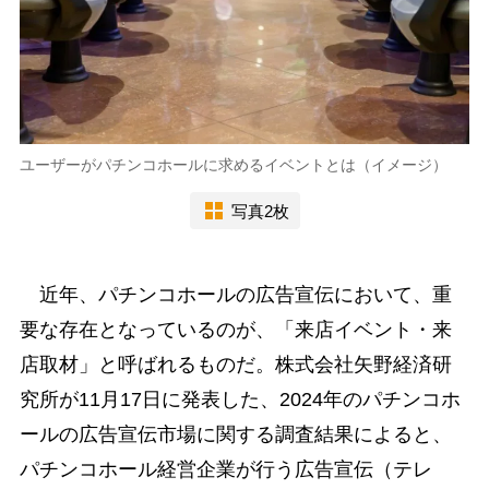
ユーザーがパチンコホールに求めるイベントとは（イメージ）
写真2枚
近年、パチンコホールの広告宣伝において、重
要な存在となっているのが、「来店イベント・来
店取材」と呼ばれるものだ。株式会社矢野経済研
究所が11月17日に発表した、2024年のパチンコホ
ールの広告宣伝市場に関する調査結果によると、
パチンコホール経営企業が行う広告宣伝（テレ