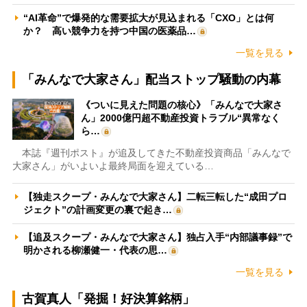
“AI革命”で爆発的な需要拡大が見込まれる「CXO」とは何
か？ 高い競争力を持つ中国の医薬品…
一覧を見る
「みんなで大家さん」配当ストップ騒動の内幕
《ついに見えた問題の核心》「みんなで大家さ
ん」2000億円超不動産投資トラブル“異常なく
ら…
本誌『週刊ポスト』が追及してきた不動産投資商品「みんなで
大家さん」がいよいよ最終局面を迎えている…
【独走スクープ・みんなで大家さん】二転三転した“成田プロ
ジェクト”の計画変更の裏で起き…
【追及スクープ・みんなで大家さん】独占入手“内部議事録”で
明かされる柳瀬健一・代表の思…
一覧を見る
古賀真人「発掘！好決算銘柄」