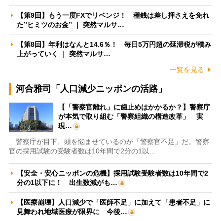
【第9回】もう一度FXでリベンジ！ 種銭は差し押さえを免れ
た”ヒミツのお金” ｜ 突然マルサ…
【第8回】年利はなんと14.6％！ 毎日5万円超の延滞税が積み
上がっていく ｜ 突然マルサ…
一覧を見る
河合雅司「人口減少ニッポンの活路」
【「警察官離れ」に歯止めはかかるか？】警察庁
が本気で取り組む「警察組織の構造改革」 実
現…
警察庁が目下、頭を悩ませているのが「警察官不足」だ。警察
官の採用試験の受験者数は10年間で2分の1以…
【安全・安心ニッポンの危機】採用試験受験者数は10年間で2
分の1以下に！ 出生数減がも…
【医療崩壊】人口減少で「医師不足」に加えて「患者不足」に
見舞われ地域医療が限界に 今後…