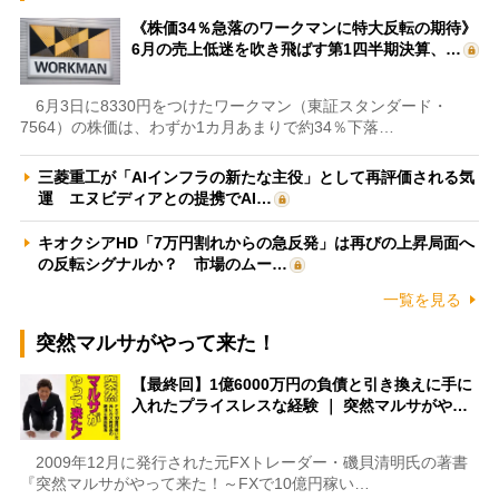
《株価34％急落のワークマンに特大反転の期待》
6月の売上低迷を吹き飛ばす第1四半期決算、…
6月3日に8330円をつけたワークマン（東証スタンダード・
7564）の株価は、わずか1カ月あまりで約34％下落…
三菱重工が「AIインフラの新たな主役」として再評価される気
運 エヌビディアとの提携でAI…
キオクシアHD「7万円割れからの急反発」は再びの上昇局面へ
の反転シグナルか？ 市場のムー…
一覧を見る
突然マルサがやって来た！
【最終回】1億6000万円の負債と引き換えに手に
入れたプライスレスな経験 ｜ 突然マルサがや…
2009年12月に発行された元FXトレーダー・磯貝清明氏の著書
『突然マルサがやって来た！～FXで10億円稼い…