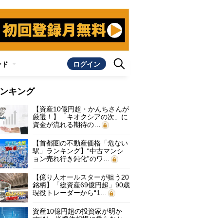
ンド
ログイン
ンキング
【資産10億円超・かんちさんが
厳選！】「キオクシアの次」に
資金が流れる期待の…
【首都圏の不動産価格「危ない
駅」ランキング】“中古マンシ
ョン売れ行き鈍化”のワ…
【億り人オールスターが狙う20
銘柄】「総資産69億円超」90歳
現役トレーダーから“1…
資産10億円超の投資家が明か