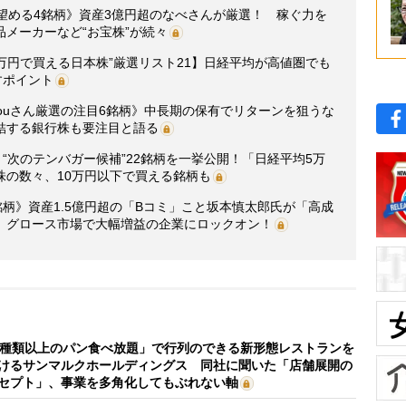
望める4銘柄》資産3億円超のなべさんが厳選！ 稼ぐ力を
メーカーなど“お宝株”が続々
0万円で買える日本株”厳選リスト21】日経平均が高値圏でも
すポイント
arouさん厳選の注目6銘柄》中長期の保有でリターンを狙うな
結する銀行株も要注目と語る
“次のテンバガー候補”22銘柄を一挙公開！「日経平均5万
株の数々、10万円以下で買える銘柄も
銘柄》資産1.5億円超の「Bコミ」こと坂本慎太郎氏が「高成
 グロース市場で大幅増益の企業にロックオン！
0種類以上のパン食べ放題」で行列のできる新形態レストランを
けるサンマルクホールディングス 同社に聞いた「店舗展開の
セプト」、事業を多角化してもぶれない軸