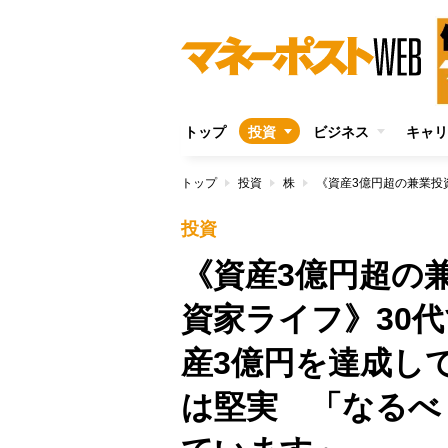
トップ
投資
ビジネス
キャリ
トップ
投資
株
投資
《資産3億円超の
資家ライフ》30
産3億円を達成し
は堅実 「なるべ