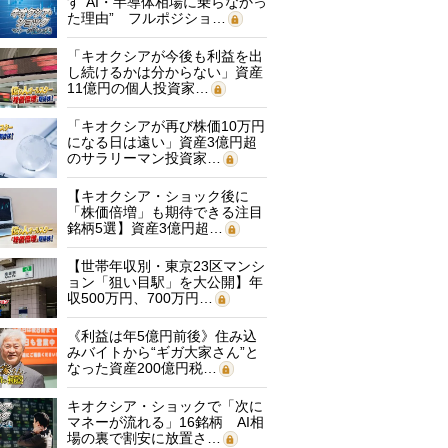
す“AI・半導体相場に乗らなかっ
た理由” フルポジショ…
「キオクシアが今後も利益を出
し続けるかは分からない」資産
11億円の個人投資家…
「キオクシアが再び株価10万円
になる日は遠い」資産3億円超
のサラリーマン投資家…
【キオクシア・ショック後に
「株価倍増」も期待できる注目
銘柄5選】資産3億円超…
【世帯年収別・東京23区マンシ
ョン「狙い目駅」を大公開】年
収500万円、700万円…
《利益は年5億円前後》住み込
みバイトから“ギガ大家さん”と
なった資産200億円税…
キオクシア・ショックで「次に
マネーが流れる」16銘柄 AI相
場の裏で割安に放置さ…