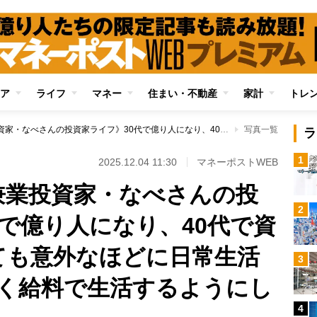
ア
ライフ
マネー
住まい・不動産
家計
トレ
《資産3億円超の兼業投資家・なべさんの投資家ライフ》30代で億り人になり、40代で資産3億円を達成しても意外なほどに日常生活は堅実 「なるべく給料で生活するようにしています」
写真一覧
ラ
1
2025.12.04 11:30
マネーポストWEB
兼業投資家・なべさんの投
2
代で億り人になり、40代で資
ても意外なほどに日常生活
3
く給料で生活するようにし
4