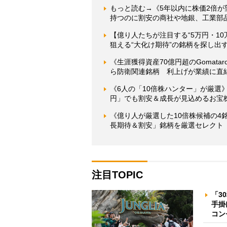
もっと読む→《5年以内に株価2倍が
持つのに割安の商社や地銀、工業部品
【億り人たちが注目する“5万円・1
狙える“大化け期待”の銘柄を探し出
《生涯獲得資産70億円超のGomat
ら防衛関連銘柄 利上げが業績に直
《6人の「10倍株ハンター」が厳選》
円」でも割安＆成長が見込めるお宝
《億り人が厳選した10倍株候補の4
長期待＆割安」銘柄を厳選セレクト
注目TOPIC
「3
手掛
コン