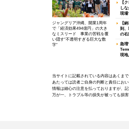
【ク
しな
現場
ジャングリア沖縄、開業1周年
【納
で「経済効果494億円」の大き
到、
なミスリード 事業の苦戦を覆
の右
い隠す“不透明すぎる巨大な数
急増
字”
Te
現地
当サイトに記載されている内容はあくまで
あたっては読者ご自身の判断と責任におい
情報は細心の注意を払っておりますが、記
万が一、トラブル等の損失が被っても損害