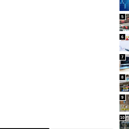
5
Loaded
:
100.00%
6
7
8
9
10