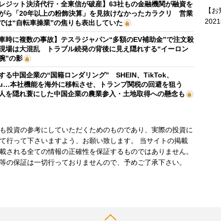
レジット決済代行・全東信が破産】63社もの金融機関が融資を
【お
がら「20年以上の粉飾決算」を見抜けなかったカラクリ 営業
202
では“自転車操業”の焦りも表出していた
車時に複数の事故】テスラジャパン“多額のEV補助金”で注文殺
現場は大混乱 トラブル続発の背後に見え隠れする“イーロン
腕”の影
する中国企業の“国籍ロンダリング” SHEIN、TikTok、
mu…本社機能を海外に移転させ、トランプ関税の回避を狙う
人を隠れ蓑にした中国企業の農業参入・土地取得への懸念も
も投資の参考にしていただくためのものであり、実際の投資に
て行って下さいますよう、お願い致します。 当サイトの掲載
載される全ての情報の正確性を保証するものではありません。
等の保証は一切行っておりませんので、予めご了承下さい。