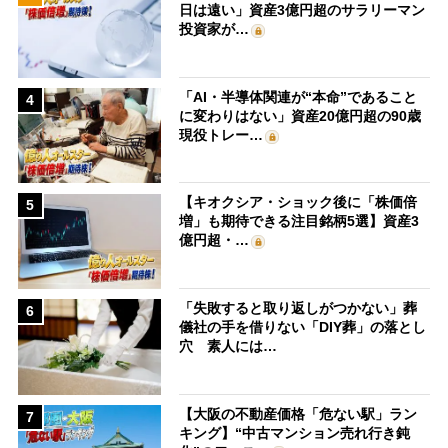
日は遠い」資産3億円超のサラリーマン
投資家が…
「AI・半導体関連が“本命”であること
4
に変わりはない」資産20億円超の90歳
現役トレー…
【キオクシア・ショック後に「株価倍
5
増」も期待できる注目銘柄5選】資産3
億円超・…
「失敗すると取り返しがつかない」葬
6
儀社の手を借りない「DIY葬」の落とし
穴 素人には…
【大阪の不動産価格「危ない駅」ラン
7
キング】“中古マンション売れ行き鈍