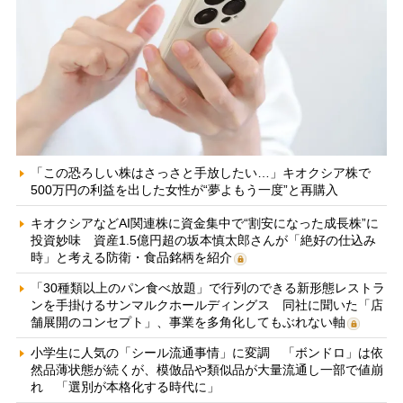
「この恐ろしい株はさっさと手放したい…」キオクシア株で
500万円の利益を出した女性が“夢よもう一度”と再購入
キオクシアなどAI関連株に資金集中で“割安になった成長株”に
投資妙味 資産1.5億円超の坂本慎太郎さんが「絶好の仕込み
時」と考える防衛・食品銘柄を紹介
「30種類以上のパン食べ放題」で行列のできる新形態レストラ
ンを手掛けるサンマルクホールディングス 同社に聞いた「店
舗展開のコンセプト」、事業を多角化してもぶれない軸
小学生に人気の「シール流通事情」に変調 「ボンドロ」は依
然品薄状態が続くが、模倣品や類似品が大量流通し一部で値崩
れ 「選別が本格化する時代に」