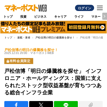
ログイン
トップ
投資
ビジネス
キャリア
ライフ
マネー
トップ
連載・著者
戸松信博の明日の爆騰株を探せ！
戸松信博「明日の爆騰
戸松信博の明日の爆騰株を探せ！
2025.12.01 20:00
マネーポストWEB
有料会員限定
戸松信博「明日の爆騰株を探せ」 インフ
ロニア・ホールディングス：国策に支え
られたストック型収益基盤が育ちつつあ
る総合インフラ企業