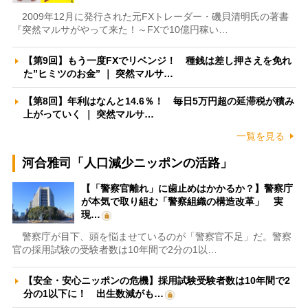
2009年12月に発行された元FXトレーダー・磯貝清明氏の著書
『突然マルサがやって来た！～FXで10億円稼い…
【第9回】もう一度FXでリベンジ！ 種銭は差し押さえを免れ
た”ヒミツのお金” ｜ 突然マルサ…
【第8回】年利はなんと14.6％！ 毎日5万円超の延滞税が積み
上がっていく ｜ 突然マルサ…
一覧を見る
河合雅司「人口減少ニッポンの活路」
【「警察官離れ」に歯止めはかかるか？】警察庁
が本気で取り組む「警察組織の構造改革」 実
現…
警察庁が目下、頭を悩ませているのが「警察官不足」だ。警察
官の採用試験の受験者数は10年間で2分の1以…
【安全・安心ニッポンの危機】採用試験受験者数は10年間で2
分の1以下に！ 出生数減がも…