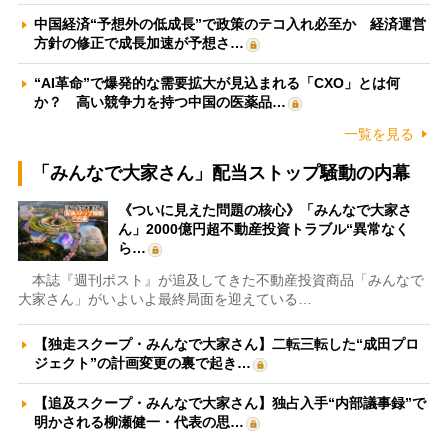
中国経済“予想外の低成長”で政策のテコ入れ必至か 経済運営
方針の修正で成長加速が予想さ…
“AI革命”で爆発的な需要拡大が見込まれる「CXO」とは何
か？ 高い競争力を持つ中国の医薬品…
一覧を見る
「みんなで大家さん」配当ストップ騒動の内幕
《ついに見えた問題の核心》「みんなで大家さ
ん」2000億円超不動産投資トラブル“異常なく
ら…
本誌『週刊ポスト』が追及してきた不動産投資商品「みんなで
大家さん」がいよいよ最終局面を迎えている…
【独走スクープ・みんなで大家さん】二転三転した“成田プロ
ジェクト”の計画変更の裏で起き…
【追及スクープ・みんなで大家さん】独占入手“内部議事録”で
明かされる柳瀬健一・代表の思…