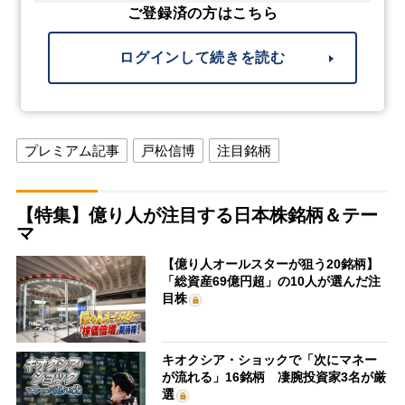
ご登録済の方はこちら
ログインして続きを読む
プレミアム記事
戸松信博
注目銘柄
【特集】億り人が注目する日本株銘柄＆テー
マ
【億り人オールスターが狙う20銘柄】
「総資産69億円超」の10人が選んだ注
目株
キオクシア・ショックで「次にマネー
が流れる」16銘柄 凄腕投資家3名が厳
選