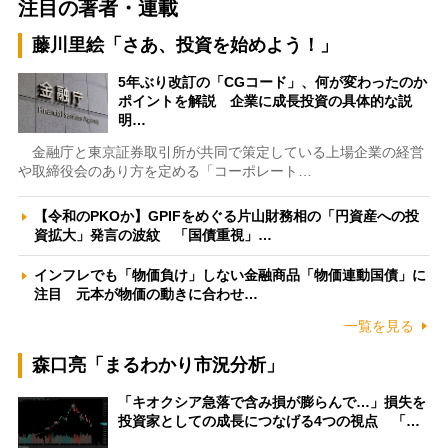
注目の著者・連載
藤川里絵「さあ、投資を始めよう！」
5年ぶり改訂の「CGコード」、何が変わったのか
ポイントを解説 企業に成長投資の具体的な説
明…
金融庁と東京証券取引所が共同で策定している上場企業の経営
や取締役会のあり方を定める「コーポレート…
【令和のPKOか】GPIFをめぐる片山財務相の「円資産への投
資拡大」発言の波紋 「国債重視」…
インフレでも「物価負け」しない金融商品「物価連動国債」に
注目 元本が物価の動きに合わせ…
一覧を見る
森口亮「まるわかり市況分析」
「キオクシア急落で含み損が膨らんで…」損失を
投資家としての成長につなげる4つの視点 「…