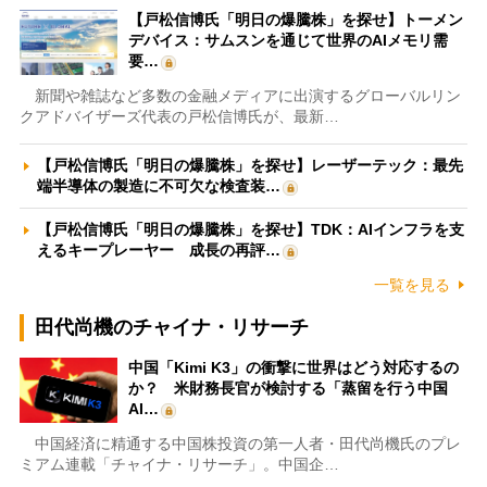
【戸松信博氏「明日の爆騰株」を探せ】トーメン
デバイス：サムスンを通じて世界のAIメモリ需
要…
新聞や雑誌など多数の金融メディアに出演するグローバルリン
クアドバイザーズ代表の戸松信博氏が、最新…
【戸松信博氏「明日の爆騰株」を探せ】レーザーテック：最先
端半導体の製造に不可欠な検査装…
【戸松信博氏「明日の爆騰株」を探せ】TDK：AIインフラを支
えるキープレーヤー 成長の再評…
一覧を見る
田代尚機のチャイナ・リサーチ
中国「Kimi K3」の衝撃に世界はどう対応するの
か？ 米財務長官が検討する「蒸留を行う中国
AI…
中国経済に精通する中国株投資の第一人者・田代尚機氏のプレ
ミアム連載「チャイナ・リサーチ」。中国企…