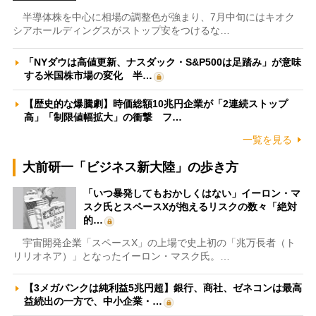
半導体株を中心に相場の調整色が強まり、7月中旬にはキオク
シアホールディングスがストップ安をつけるな…
「NYダウは高値更新、ナスダック・S&P500は足踏み」が意味
する米国株市場の変化 半…
【歴史的な爆騰劇】時価総額10兆円企業が「2連続ストップ
高」「制限値幅拡大」の衝撃 フ…
一覧を見る
大前研一「ビジネス新大陸」の歩き方
「いつ暴発してもおかしくはない」イーロン・マ
スク氏とスペースXが抱えるリスクの数々「絶対
的…
宇宙開発企業「スペースX」の上場で史上初の「兆万長者（ト
リリオネア）」となったイーロン・マスク氏。…
【3メガバンクは純利益5兆円超】銀行、商社、ゼネコンは最高
益続出の一方で、中小企業・…