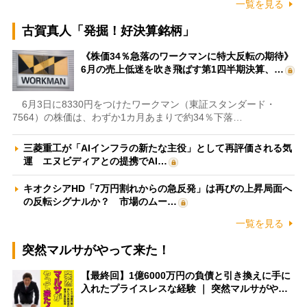
一覧を見る
古賀真人「発掘！好決算銘柄」
《株価34％急落のワークマンに特大反転の期待》
6月の売上低迷を吹き飛ばす第1四半期決算、…
6月3日に8330円をつけたワークマン（東証スタンダード・
7564）の株価は、わずか1カ月あまりで約34％下落…
三菱重工が「AIインフラの新たな主役」として再評価される気
運 エヌビディアとの提携でAI…
キオクシアHD「7万円割れからの急反発」は再びの上昇局面へ
の反転シグナルか？ 市場のムー…
一覧を見る
突然マルサがやって来た！
【最終回】1億6000万円の負債と引き換えに手に
入れたプライスレスな経験 ｜ 突然マルサがや…