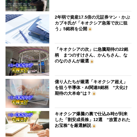
2年弱で資産17.5倍の元証券マン・かぶ
カブキ氏が「キオクシア急落で次に狙
う」5銘柄を公開
「キオクシアの次」に急騰期待の22銘
柄 まつのすけさん、かんちさん、な
のなのさんが厳選
億り人たちが厳選「キオクシア超え」
を狙う半導体・AI関連8銘柄 “大化け
期待の大本命”は？
キオクシア爆騰の裏で仕込み時が到来
した「割安成長株」12選 “放置された
お宝株”を厳選解説