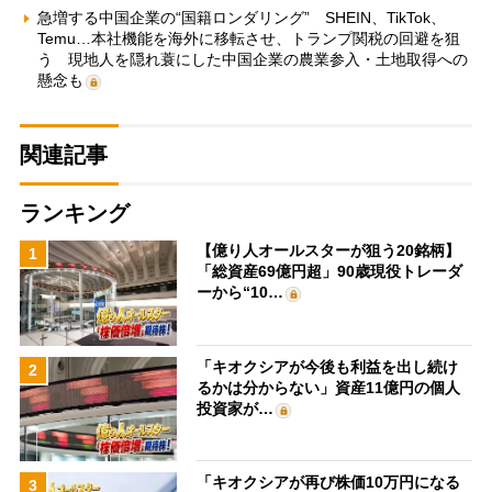
急増する中国企業の“国籍ロンダリング” SHEIN、TikTok、
Temu…本社機能を海外に移転させ、トランプ関税の回避を狙
う 現地人を隠れ蓑にした中国企業の農業参入・土地取得への
懸念も
関連記事
ランキング
【億り人オールスターが狙う20銘柄】
1
「総資産69億円超」90歳現役トレーダ
ーから“10…
「キオクシアが今後も利益を出し続け
2
るかは分からない」資産11億円の個人
投資家が…
「キオクシアが再び株価10万円になる
3