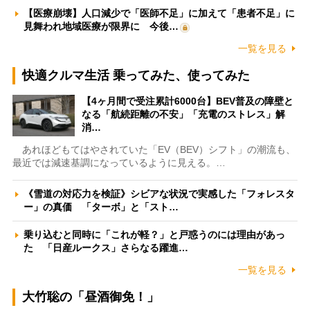
【医療崩壊】人口減少で「医師不足」に加えて「患者不足」に
見舞われ地域医療が限界に 今後…
一覧を見る
快適クルマ生活 乗ってみた、使ってみた
【4ヶ月間で受注累計6000台】BEV普及の障壁と
なる「航続距離の不安」「充電のストレス」解
消…
あれほどもてはやされていた「EV（BEV）シフト」の潮流も、
最近では減速基調になっているように見える。…
《雪道の対応力を検証》シビアな状況で実感した「フォレスタ
ー」の真価 「ターボ」と「スト…
乗り込むと同時に「これが軽？」と戸惑うのには理由があっ
た 「日産ルークス」さらなる躍進…
一覧を見る
大竹聡の「昼酒御免！」