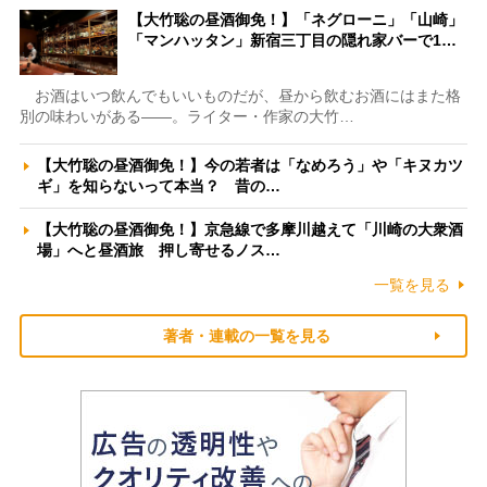
【大竹聡の昼酒御免！】「ネグローニ」「山崎」
「マンハッタン」新宿三丁目の隠れ家バーで1…
お酒はいつ飲んでもいいものだが、昼から飲むお酒にはまた格
別の味わいがある――。ライター・作家の大竹…
【大竹聡の昼酒御免！】今の若者は「なめろう」や「キヌカツ
ギ」を知らないって本当？ 昔の…
【大竹聡の昼酒御免！】京急線で多摩川越えて「川崎の大衆酒
場」へと昼酒旅 押し寄せるノス…
一覧を見る
著者・連載の一覧を見る