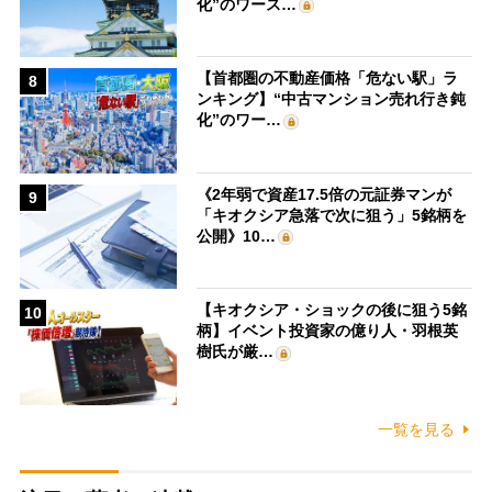
化”のワース…
【首都圏の不動産価格「危ない駅」ラ
8
ンキング】“中古マンション売れ行き鈍
化”のワー…
《2年弱で資産17.5倍の元証券マンが
9
「キオクシア急落で次に狙う」5銘柄を
公開》10…
【キオクシア・ショックの後に狙う5銘
10
柄】イベント投資家の億り人・羽根英
樹氏が厳…
一覧を見る