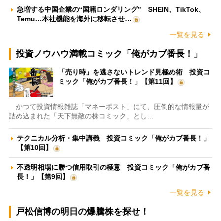
急増する中国企業の“国籍ロンダリング” SHEIN、TikTok、
Temu…本社機能を海外に移転させ…
一覧を見る
投資ノウハウ満載コミック「俺がカブ番長！」
「売り時」を逃さないトレンド見極め術 投資コ
ミック「俺がカブ番長！」【第11回】
かつて投資情報雑誌「マネーポスト」にて、圧倒的な情報量が
詰め込まれた「天下無敵の株コミック」とし…
テクニカル分析・集中講義 投資コミック「俺がカブ番長！」
【第10回】
不透明相場に勝つ信用取引の極意 投資コミック「俺がカブ番
長！」【第9回】
一覧を見る
戸松信博の明日の爆騰株を探せ！