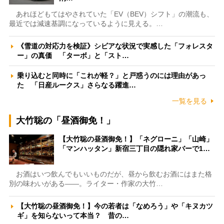
あれほどもてはやされていた「EV（BEV）シフト」の潮流も、
最近では減速基調になっているように見える。…
《雪道の対応力を検証》シビアな状況で実感した「フォレスタ
ー」の真価 「ターボ」と「スト…
乗り込むと同時に「これが軽？」と戸惑うのには理由があっ
た 「日産ルークス」さらなる躍進…
一覧を見る
大竹聡の「昼酒御免！」
【大竹聡の昼酒御免！】「ネグローニ」「山崎」
「マンハッタン」新宿三丁目の隠れ家バーで1…
お酒はいつ飲んでもいいものだが、昼から飲むお酒にはまた格
別の味わいがある――。ライター・作家の大竹…
【大竹聡の昼酒御免！】今の若者は「なめろう」や「キヌカツ
ギ」を知らないって本当？ 昔の…