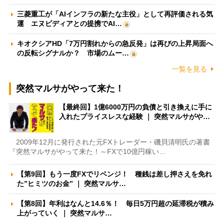
三菱重工が「AIインフラの新たな主役」として再評価される気
運 エヌビディアとの提携でAI…
キオクシアHD「7万円割れからの急反発」は再びの上昇局面へ
の反転シグナルか？ 市場のムー…
一覧を見る
突然マルサがやって来た！
【最終回】1億6000万円の負債と引き換えに手に
入れたプライスレスな経験 ｜ 突然マルサがや…
2009年12月に発行された元FXトレーダー・磯貝清明氏の著書
『突然マルサがやって来た！～FXで10億円稼い…
【第9回】もう一度FXでリベンジ！ 種銭は差し押さえを免れ
た”ヒミツのお金” ｜ 突然マルサ…
【第8回】年利はなんと14.6％！ 毎日5万円超の延滞税が積み
上がっていく ｜ 突然マルサ…