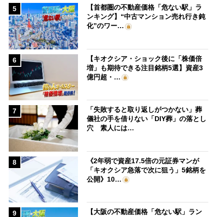
【首都圏の不動産価格「危ない駅」ラ
5
ンキング】“中古マンション売れ行き鈍
化”のワー…
【キオクシア・ショック後に「株価倍
6
増」も期待できる注目銘柄5選】資産3
億円超・…
「失敗すると取り返しがつかない」葬
7
儀社の手を借りない「DIY葬」の落とし
穴 素人には…
《2年弱で資産17.5倍の元証券マンが
8
「キオクシア急落で次に狙う」5銘柄を
公開》10…
【大阪の不動産価格「危ない駅」ラン
9