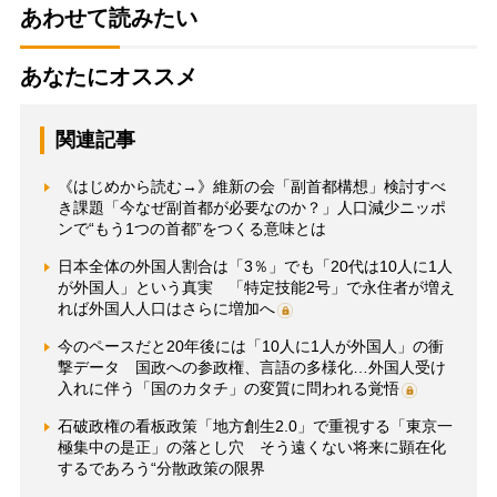
あわせて読みたい
あなたにオススメ
関連記事
《はじめから読む→》維新の会「副首都構想」検討すべ
き課題「今なぜ副首都が必要なのか？」人口減少ニッポ
ンで“もう1つの首都”をつくる意味とは
日本全体の外国人割合は「3％」でも「20代は10人に1人
が外国人」という真実 「特定技能2号」で永住者が増え
れば外国人人口はさらに増加へ
今のペースだと20年後には「10人に1人が外国人」の衝
撃データ 国政への参政権、言語の多様化…外国人受け
入れに伴う「国のカタチ」の変質に問われる覚悟
石破政権の看板政策「地方創生2.0」で重視する「東京一
極集中の是正」の落とし穴 そう遠くない将来に顕在化
するであろう“分散政策の限界