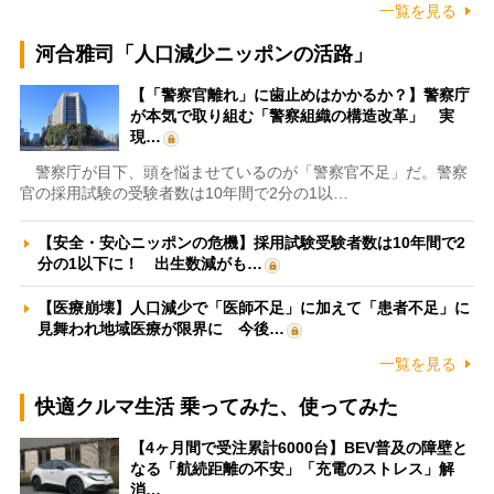
一覧を見る
河合雅司「人口減少ニッポンの活路」
【「警察官離れ」に歯止めはかかるか？】警察庁
が本気で取り組む「警察組織の構造改革」 実
現…
警察庁が目下、頭を悩ませているのが「警察官不足」だ。警察
官の採用試験の受験者数は10年間で2分の1以…
【安全・安心ニッポンの危機】採用試験受験者数は10年間で2
分の1以下に！ 出生数減がも…
【医療崩壊】人口減少で「医師不足」に加えて「患者不足」に
見舞われ地域医療が限界に 今後…
一覧を見る
快適クルマ生活 乗ってみた、使ってみた
【4ヶ月間で受注累計6000台】BEV普及の障壁と
なる「航続距離の不安」「充電のストレス」解
消…