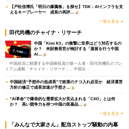
【戸松信博氏「明日の爆騰株」を探せ】TDK：AIインフラを支
えるキープレーヤー 成長の再評…
一覧を見る
田代尚機のチャイナ・リサーチ
中国「Kimi K3」の衝撃に世界はどう対応するの
か？ 米財務長官が検討する「蒸留を行う中国
AI…
中国経済に精通する中国株投資の第一人者・田代尚機氏のプレ
ミアム連載「チャイナ・リサーチ」。中国企…
中国経済“予想外の低成長”で政策のテコ入れ必至か 経済運営
方針の修正で成長加速が予想さ…
“AI革命”で爆発的な需要拡大が見込まれる「CXO」とは何
か？ 高い競争力を持つ中国の医薬品…
一覧を見る
「みんなで大家さん」配当ストップ騒動の内幕