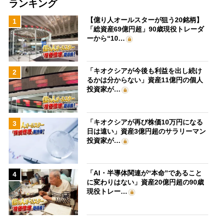
ランキング
【億り人オールスターが狙う20銘柄】
1
「総資産69億円超」90歳現役トレーダ
ーから“10…
「キオクシアが今後も利益を出し続け
2
るかは分からない」資産11億円の個人
投資家が…
「キオクシアが再び株価10万円になる
3
日は遠い」資産3億円超のサラリーマン
投資家が…
「AI・半導体関連が“本命”であること
4
に変わりはない」資産20億円超の90歳
現役トレー…