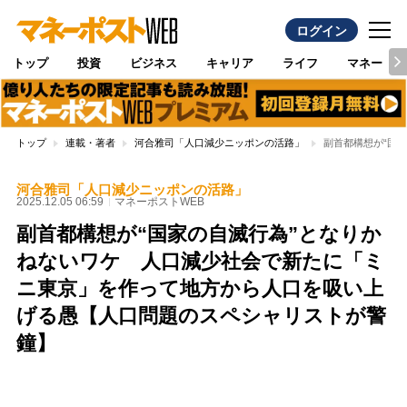
ログイン
トップ
投資
ビジネス
キャリア
ライフ
マネー
トップ
連載・著者
河合雅司「人口減少ニッポンの活路」
副首都構想が“国
河合雅司「人口減少ニッポンの活路」
2025.12.05 06:59
マネーポストWEB
副首都構想が“国家の自滅行為”となりか
ねないワケ 人口減少社会で新たに「ミ
ニ東京」を作って地方から人口を吸い上
げる愚【人口問題のスペシャリストが警
鐘】
Loaded
:
97.10%
/
Unmute