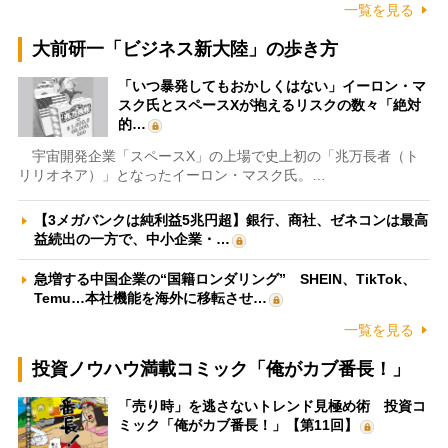
一覧を見る
大前研一「ビジネス新大陸」の歩き方
「いつ暴発してもおかしくはない」イーロン・マ
スク氏とスペースXが抱えるリスクの数々「絶対
的…
宇宙開発企業「スペースX」の上場で史上初の「兆万長者（ト
リリオネア）」となったイーロン・マスク氏。…
【3メガバンクは純利益5兆円超】銀行、商社、ゼネコンは最高
益続出の一方で、中小企業・…
急増する中国企業の“国籍ロンダリング” SHEIN、TikTok、
Temu…本社機能を海外に移転させ…
一覧を見る
投資ノウハウ満載コミック「俺がカブ番長！」
「売り時」を逃さないトレンド見極め術 投資コ
ミック「俺がカブ番長！」【第11回】