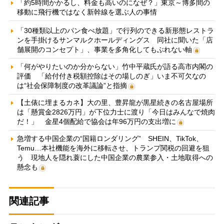
「約5時間かかるし、料金も高いのになぜ？」東京～博多間の
移動に飛行機ではなく新幹線を選ぶ人の事情
「30種類以上のパン食べ放題」で行列のできる新形態レストラ
ンを手掛けるサンマルクホールディングス 同社に聞いた「店
舗展開のコンセプト」、事業を多角化してもぶれない軸
「何がやりたいのか分からない」竹中平蔵氏が語る高市内閣の
評価 「給付付き税額控除はその場しのぎ」いま不可欠なの
は“社会保障制度の改革議論”と指摘
【土俵に埋まるカネ】大の里、豊昇龍が黒星続きの名古屋場所
は「懸賞金2826万円」が下位力士に渡り「今日はみんなで焼肉
だ！」 金星4個配給で協会は年96万円の支出増に
急増する中国企業の“国籍ロンダリング” SHEIN、TikTok、
Temu…本社機能を海外に移転させ、トランプ関税の回避を狙
う 現地人を隠れ蓑にした中国企業の農業参入・土地取得への
懸念も
関連記事