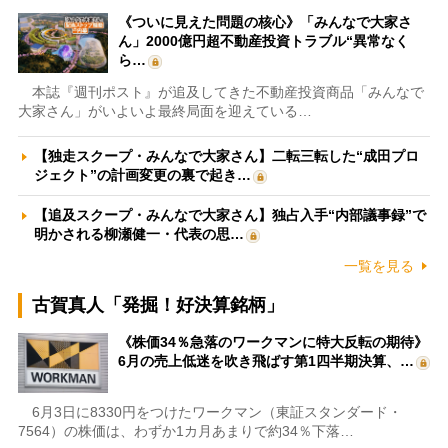
《ついに見えた問題の核心》「みんなで大家さ
ん」2000億円超不動産投資トラブル“異常なく
ら…
本誌『週刊ポスト』が追及してきた不動産投資商品「みんなで
大家さん」がいよいよ最終局面を迎えている…
【独走スクープ・みんなで大家さん】二転三転した“成田プロ
ジェクト”の計画変更の裏で起き…
【追及スクープ・みんなで大家さん】独占入手“内部議事録”で
明かされる柳瀬健一・代表の思…
一覧を見る
古賀真人「発掘！好決算銘柄」
《株価34％急落のワークマンに特大反転の期待》
6月の売上低迷を吹き飛ばす第1四半期決算、…
6月3日に8330円をつけたワークマン（東証スタンダード・
7564）の株価は、わずか1カ月あまりで約34％下落…