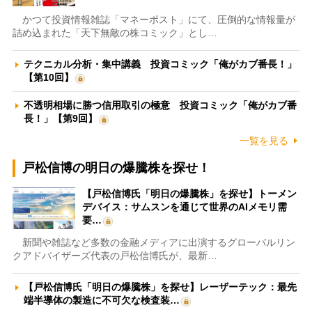
かつて投資情報雑誌「マネーポスト」にて、圧倒的な情報量が
詰め込まれた「天下無敵の株コミック」とし…
テクニカル分析・集中講義 投資コミック「俺がカブ番長！」
【第10回】
不透明相場に勝つ信用取引の極意 投資コミック「俺がカブ番
長！」【第9回】
一覧を見る
戸松信博の明日の爆騰株を探せ！
【戸松信博氏「明日の爆騰株」を探せ】トーメン
デバイス：サムスンを通じて世界のAIメモリ需
要…
新聞や雑誌など多数の金融メディアに出演するグローバルリン
クアドバイザーズ代表の戸松信博氏が、最新…
【戸松信博氏「明日の爆騰株」を探せ】レーザーテック：最先
端半導体の製造に不可欠な検査装…