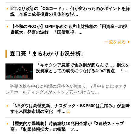
5年ぶり改訂の「CGコード」、何が変わったのかポイントを解
説 企業に成長投資の具体的な説…
【令和のPKOか】GPIFをめぐる片山財務相の「円資産への投
資拡大」発言の波紋 「国債重視」…
一覧を見る
森口亮「まるわかり市況分析」
「キオクシア急落で含み損が膨らんで…」損失を
投資家としての成長につなげる4つの視点 「…
半導体株を中心に相場の調整色が強まり、7月中旬にはキオク
シアホールディングスがストップ安をつけるな…
「NYダウは高値更新、ナスダック・S&P500は足踏み」が意味
する米国株市場の変化 半…
【歴史的な爆騰劇】時価総額10兆円企業が「2連続ストップ
高」「制限値幅拡大」の衝撃 フ…