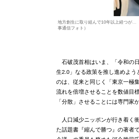
地方創生に取り組んで10年以上経つが…
事通信フォト）
石破茂首相はいま、「令和の日
生2.0」なる政策を推し進めよ
のは、従来と同じく「東京一極
流れを倍増させることを数値目
「分散」させることには専門家
人口減少ニッポンが行き着く衝
た話題書『縮んで勝つ』の著者