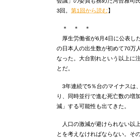
会議」の委員も務めた河合雅司氏
3回。
第1回から読む
】
＊ ＊ ＊
厚生労働省が6月4日に公表した
の日本人の出生数が初めて70万人
なった。大台割れという以上に注
とだ。
3年連続で5％台のマイナスは
り、同時並行で進む死亡数の増
減」する可能性も出てきた。
人口の激減が避けられない以上
とを考えなければならない。そ