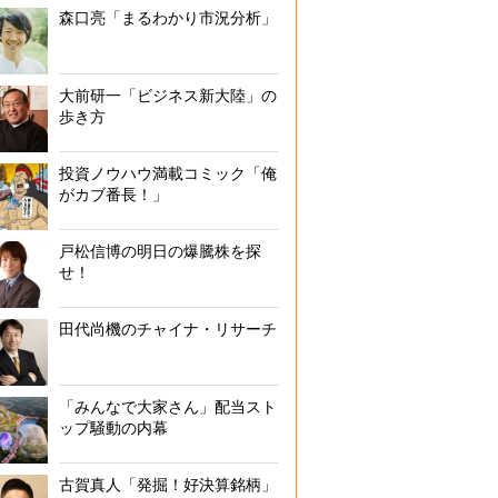
森口亮「まるわかり市況分析」
大前研一「ビジネス新大陸」の
歩き方
投資ノウハウ満載コミック「俺
がカブ番長！」
戸松信博の明日の爆騰株を探
せ！
田代尚機のチャイナ・リサーチ
「みんなで大家さん」配当スト
ップ騒動の内幕
古賀真人「発掘！好決算銘柄」