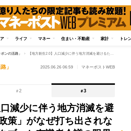
ア
ライフ
マネー
住まい・不動産
家計
トレ
ッポンの活路」
【地方創生2.0】人口減少に伴う地方消滅を避けるための「集約政策」がなぜ打ち出されないのか？ 政治的タブーと有識者会議の限界
活路」
2025.06.26 06:59
マネーポストWEB
2
3
＃
＃
】人口減少に伴う地方消滅を避
政策」がなぜ打ち出されな