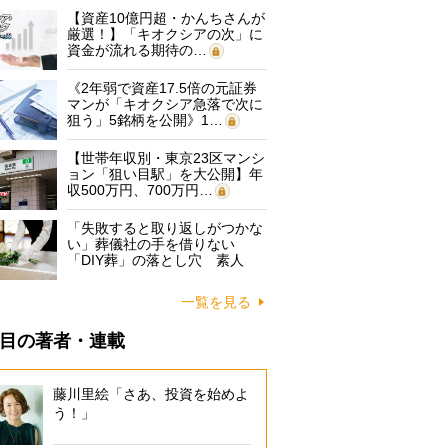
【資産10億円超・かんちさんが
厳選！】「キオクシアの次」に
資金が流れる期待の…
《2年弱で資産17.5倍の元証券
マンが「キオクシア急落で次に
狙う」5銘柄を公開》1…
【世帯年収別・東京23区マンシ
ョン「狙い目駅」を大公開】年
収500万円、700万円…
「失敗すると取り返しがつかな
い」葬儀社の手を借りない
「DIY葬」の落とし穴 素人
に…
一覧を見る
目の著者・連載
藤川里絵「さあ、投資を始めよ
う！」