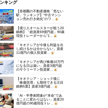
ンキング
【首都圏の不動産価格「危ない
駅」ランキング】“中古マンシ
ョン売れ行き鈍化”のワ…
【億り人オールスターが狙う20
銘柄】「総資産69億円超」90歳
現役トレーダーから“1…
「キオクシアが今後も利益を出
し続けるかは分からない」資産
11億円の個人投資家…
「キオクシアが再び株価10万円
になる日は遠い」資産3億円超
のサラリーマン投資家…
【キオクシア・ショック後に
「株価倍増」も期待できる注目
銘柄5選】資産3億円超…
「AI・半導体関連が“本命”であ
ることに変わりはない」資産20
億円超の90歳現役トレ…