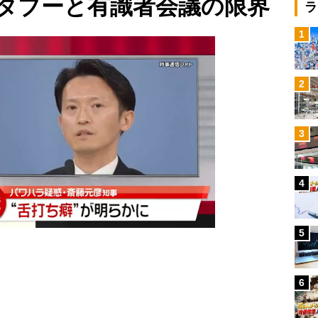
タブーと有識者会議の限界
ラ
1
2
3
4
5
6