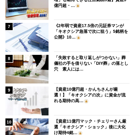
億円超・…
《2年弱で資産17.5倍の元証券マンが
7
「キオクシア急落で次に狙う」5銘柄を
公開》10…
「失敗すると取り返しがつかない」葬
8
儀社の手を借りない「DIY葬」の落とし
穴 素人には…
【資産10億円超・かんちさんが厳
9
選！】「キオクシアの次」に資金が流
れる期待の高…
【資産11億円マック・チェリーさん厳
10
選「キオクシア・ショック」後に大化
け期待4銘…