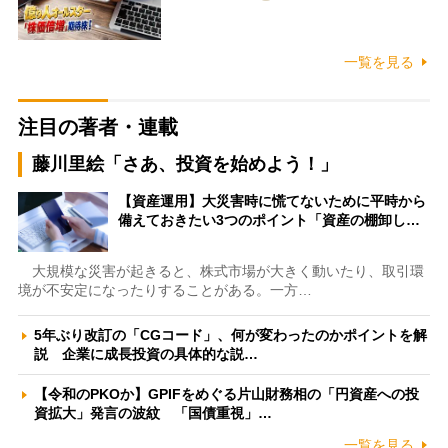
一覧を見る
注目の著者・連載
藤川里絵「さあ、投資を始めよう！」
【資産運用】大災害時に慌てないために平時から
備えておきたい3つのポイント「資産の棚卸し…
大規模な災害が起きると、株式市場が大きく動いたり、取引環
境が不安定になったりすることがある。一方…
5年ぶり改訂の「CGコード」、何が変わったのかポイントを解
説 企業に成長投資の具体的な説…
【令和のPKOか】GPIFをめぐる片山財務相の「円資産への投
資拡大」発言の波紋 「国債重視」…
一覧を見る