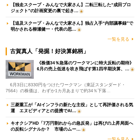
【独走スクープ・みんなで大家さん】二転三転した“成田プロ
ジェクト”の計画変更の裏で起き…
【追及スクープ・みんなで大家さん】独占入手“内部議事録”で
明かされる柳瀬健一・代表の思…
一覧を見る
古賀真人「発掘！好決算銘柄」
《株価34％急落のワークマンに特大反転の期待》
6月の売上低迷を吹き飛ばす第1四半期決算、…
6月3日に8330円をつけたワークマン（東証スタンダード・
7564）の株価は、わずか1カ月あまりで約34％下落…
三菱重工が「AIインフラの新たな主役」として再評価される気
運 エヌビディアとの提携でAI…
キオクシアHD「7万円割れからの急反発」は再びの上昇局面へ
の反転シグナルか？ 市場のムー…
一覧を見る