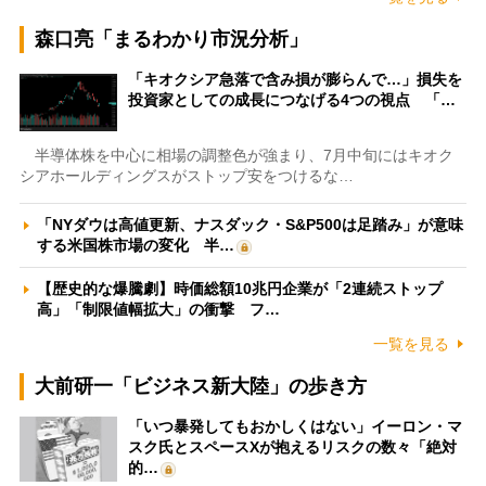
森口亮「まるわかり市況分析」
「キオクシア急落で含み損が膨らんで…」損失を
投資家としての成長につなげる4つの視点 「…
半導体株を中心に相場の調整色が強まり、7月中旬にはキオク
シアホールディングスがストップ安をつけるな…
「NYダウは高値更新、ナスダック・S&P500は足踏み」が意味
する米国株市場の変化 半…
【歴史的な爆騰劇】時価総額10兆円企業が「2連続ストップ
高」「制限値幅拡大」の衝撃 フ…
一覧を見る
大前研一「ビジネス新大陸」の歩き方
「いつ暴発してもおかしくはない」イーロン・マ
スク氏とスペースXが抱えるリスクの数々「絶対
的…