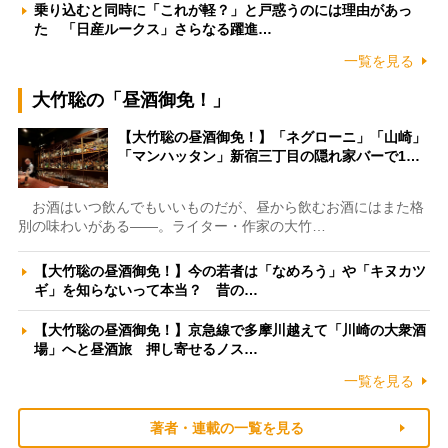
乗り込むと同時に「これが軽？」と戸惑うのには理由があっ
た 「日産ルークス」さらなる躍進…
一覧を見る
大竹聡の「昼酒御免！」
【大竹聡の昼酒御免！】「ネグローニ」「山崎」
「マンハッタン」新宿三丁目の隠れ家バーで1…
お酒はいつ飲んでもいいものだが、昼から飲むお酒にはまた格
別の味わいがある――。ライター・作家の大竹…
【大竹聡の昼酒御免！】今の若者は「なめろう」や「キヌカツ
ギ」を知らないって本当？ 昔の…
【大竹聡の昼酒御免！】京急線で多摩川越えて「川崎の大衆酒
場」へと昼酒旅 押し寄せるノス…
一覧を見る
著者・連載の一覧を見る