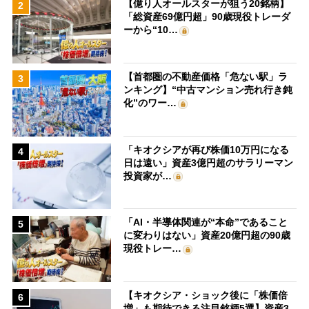
【億り人オールスターが狙う20銘柄】
2
「総資産69億円超」90歳現役トレーダ
ーから“10…
【首都圏の不動産価格「危ない駅」ラ
3
ンキング】“中古マンション売れ行き鈍
化”のワー…
「キオクシアが再び株価10万円になる
4
日は遠い」資産3億円超のサラリーマン
投資家が…
「AI・半導体関連が“本命”であること
5
に変わりはない」資産20億円超の90歳
現役トレー…
【キオクシア・ショック後に「株価倍
6
増」も期待できる注目銘柄5選】資産3