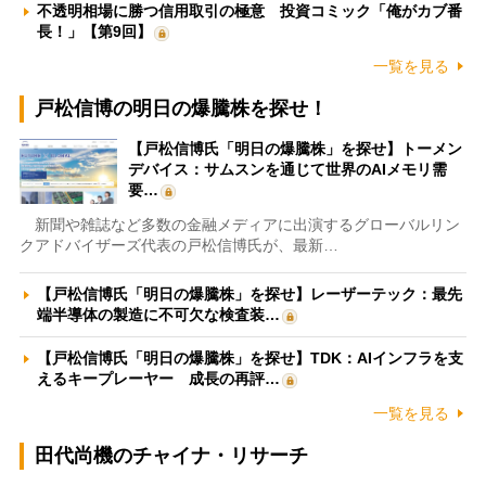
不透明相場に勝つ信用取引の極意 投資コミック「俺がカブ番
長！」【第9回】
一覧を見る
戸松信博の明日の爆騰株を探せ！
【戸松信博氏「明日の爆騰株」を探せ】トーメン
デバイス：サムスンを通じて世界のAIメモリ需
要…
新聞や雑誌など多数の金融メディアに出演するグローバルリン
クアドバイザーズ代表の戸松信博氏が、最新…
【戸松信博氏「明日の爆騰株」を探せ】レーザーテック：最先
端半導体の製造に不可欠な検査装…
【戸松信博氏「明日の爆騰株」を探せ】TDK：AIインフラを支
えるキープレーヤー 成長の再評…
一覧を見る
田代尚機のチャイナ・リサーチ