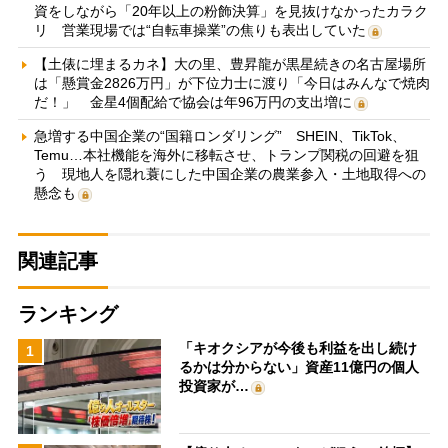
資をしながら「20年以上の粉飾決算」を見抜けなかったカラク
リ 営業現場では“自転車操業”の焦りも表出していた
【土俵に埋まるカネ】大の里、豊昇龍が黒星続きの名古屋場所
は「懸賞金2826万円」が下位力士に渡り「今日はみんなで焼肉
だ！」 金星4個配給で協会は年96万円の支出増に
急増する中国企業の“国籍ロンダリング” SHEIN、TikTok、
Temu…本社機能を海外に移転させ、トランプ関税の回避を狙
う 現地人を隠れ蓑にした中国企業の農業参入・土地取得への
懸念も
関連記事
ランキング
「キオクシアが今後も利益を出し続け
1
るかは分からない」資産11億円の個人
投資家が…