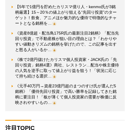
【5年で1億円を貯めたカリスマ億り人・kenmo氏が3銘
柄厳選】15～20％の値上がり狙える“先回り投資”のター
ゲット！飲食、アニメほか魅力的な優待で特徴的なチャ
ートとなる銘柄を…
《資産8億超・配当鳥175R氏の最新注目2銘柄》「配当先
回り投資」で不動産株が狙い目の理由とは？「わかりや
すい値動きリズムの銘柄を挙げたので、この記事を出す
と怒る人がいるか…
《株で2億円儲けたカリスマ個人投資家・JACK氏の「先
回り投資」銘柄4選》商社、レストラン…配当や株主優待
の人気を逆手に取って値上がり益を狙う！「状況に応じ
て持ち続ける選択…
《元手40万円→資産23億円超のまつのすけ氏が選んだ5
銘柄》「優待先回り投資」で高い勝率を記録してきた銘
柄に要注目！「板が薄くて個人投資家の需要が株価に反
映されやすいもの…
注目TOPIC