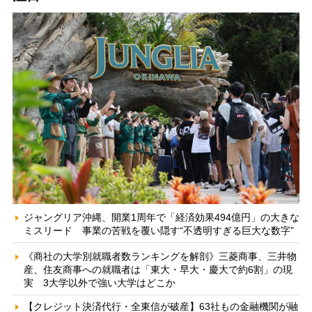
ジャングリア沖縄、開業1周年で「経済効果494億円」の大きな
ミスリード 事業の苦戦を覆い隠す“不透明すぎる巨大な数字”
《商社の大学別就職者数ランキングを解剖》三菱商事、三井物
産、住友商事への就職者は「東大・早大・慶大で約6割」の現
実 3大学以外で強い大学はどこか
【クレジット決済代行・全東信が破産】63社もの金融機関が融