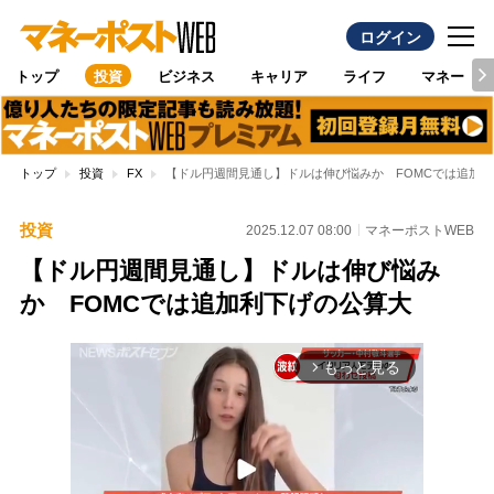
ログイン
トップ
投資
ビジネス
キャリア
ライフ
マネー
トップ
投資
FX
【ドル円週間見通し】ドルは伸び悩みか FOMCでは追加
投資
2025.12.07 08:00
マネーポストWEB
【ドル円週間見通し】ドルは伸び悩み
か FOMCでは追加利下げの公算大
もっと見る
arrow_forward_ios