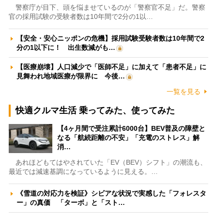
警察庁が目下、頭を悩ませているのが「警察官不足」だ。警察
官の採用試験の受験者数は10年間で2分の1以…
【安全・安心ニッポンの危機】採用試験受験者数は10年間で2
分の1以下に！ 出生数減がも…
【医療崩壊】人口減少で「医師不足」に加えて「患者不足」に
見舞われ地域医療が限界に 今後…
一覧を見る
快適クルマ生活 乗ってみた、使ってみた
【4ヶ月間で受注累計6000台】BEV普及の障壁と
なる「航続距離の不安」「充電のストレス」解
消…
あれほどもてはやされていた「EV（BEV）シフト」の潮流も、
最近では減速基調になっているように見える。…
《雪道の対応力を検証》シビアな状況で実感した「フォレスタ
ー」の真価 「ターボ」と「スト…