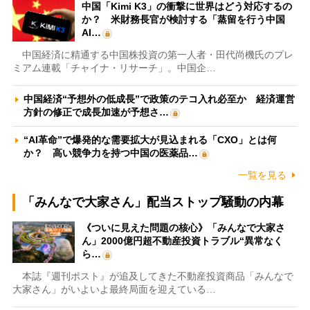
中国「Kimi K3」の衝撃に世界はどう対応するの
か？ 米財務長官が検討する「蒸留を行う中国
AI…
中国経済に精通する中国株投資の第一人者・田代尚機氏のプレ
ミアム連載「チャイナ・リサーチ」。中国企…
中国経済“予想外の低成長”で政策のテコ入れ必至か 経済運営
方針の修正で成長加速が予想さ…
“AI革命”で爆発的な需要拡大が見込まれる「CXO」とは何
か？ 高い競争力を持つ中国の医薬品…
一覧を見る
「みんなで大家さん」配当ストップ騒動の内幕
《ついに見えた問題の核心》「みんなで大家さ
ん」2000億円超不動産投資トラブル“異常なく
ら…
本誌『週刊ポスト』が追及してきた不動産投資商品「みんなで
大家さん」がいよいよ最終局面を迎えている…