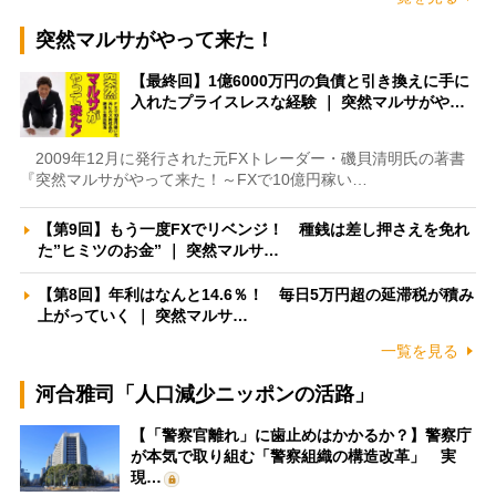
突然マルサがやって来た！
【最終回】1億6000万円の負債と引き換えに手に
入れたプライスレスな経験 ｜ 突然マルサがや…
2009年12月に発行された元FXトレーダー・磯貝清明氏の著書
『突然マルサがやって来た！～FXで10億円稼い…
【第9回】もう一度FXでリベンジ！ 種銭は差し押さえを免れ
た”ヒミツのお金” ｜ 突然マルサ…
【第8回】年利はなんと14.6％！ 毎日5万円超の延滞税が積み
上がっていく ｜ 突然マルサ…
一覧を見る
河合雅司「人口減少ニッポンの活路」
【「警察官離れ」に歯止めはかかるか？】警察庁
が本気で取り組む「警察組織の構造改革」 実
現…