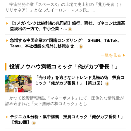
宇宙開発企業「スペースX」の上場で史上初の「兆万長者（ト
リリオネア）」となったイーロン・マスク氏。…
【3メガバンクは純利益5兆円超】銀行、商社、ゼネコンは最高
益続出の一方で、中小企業・…
急増する中国企業の“国籍ロンダリング” SHEIN、TikTok、
Temu…本社機能を海外に移転させ…
一覧を見る
投資ノウハウ満載コミック「俺がカブ番長！」
「売り時」を逃さないトレンド見極め術 投資コ
ミック「俺がカブ番長！」【第11回】
かつて投資情報雑誌「マネーポスト」にて、圧倒的な情報量が
詰め込まれた「天下無敵の株コミック」とし…
テクニカル分析・集中講義 投資コミック「俺がカブ番長！」
【第10回】