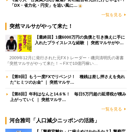
「DX・省力化・円安」を追い風に…
一覧を見る
突然マルサがやって来た！
【最終回】1億6000万円の負債と引き換えに手に
入れたプライスレスな経験 ｜ 突然マルサがや…
2009年12月に発行された元FXトレーダー・磯貝清明氏の著書
『突然マルサがやって来た！～FXで10億円稼い…
【第9回】もう一度FXでリベンジ！ 種銭は差し押さえを免れ
た”ヒミツのお金” ｜ 突然マルサ…
【第8回】年利はなんと14.6％！ 毎日5万円超の延滞税が積み
上がっていく ｜ 突然マルサ…
一覧を見る
河合雅司「人口減少ニッポンの活路」
【「警察官離れ」に歯止めはかかるか？】警察庁