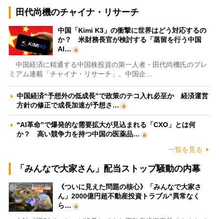
田代尚機のチャイナ・リサーチ
中国「Kimi K3」の衝撃に世界はどう対応するの
か？ 米財務長官が検討する「蒸留を行う中国
AI…
中国経済に精通する中国株投資の第一人者・田代尚機氏のプレ
ミアム連載「チャイナ・リサーチ」。中国企…
中国経済“予想外の低成長”で政策のテコ入れ必至か 経済運営
方針の修正で成長加速が予想さ…
“AI革命”で爆発的な需要拡大が見込まれる「CXO」とは何
か？ 高い競争力を持つ中国の医薬品…
一覧を見る
「みんなで大家さん」配当ストップ騒動の内幕
《ついに見えた問題の核心》「みんなで大家さ
ん」2000億円超不動産投資トラブル“異常なく
ら…