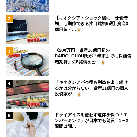
【キオクシア・ショック後に「株価倍
2
増」も期待できる注目銘柄5選】資産3
億円超・…
《200万円→資産10億円超の
3
DAIBOUCHOU氏が「年末までに株価倍
増期待」の5銘柄を公…
「キオクシアが今後も利益を出し続け
4
るかは分からない」資産11億円の個人
投資家が…
ドライアイスを使わず遺体を保つ「エ
5
ンバーミング」が日本でも普及 1～2
週間は問…