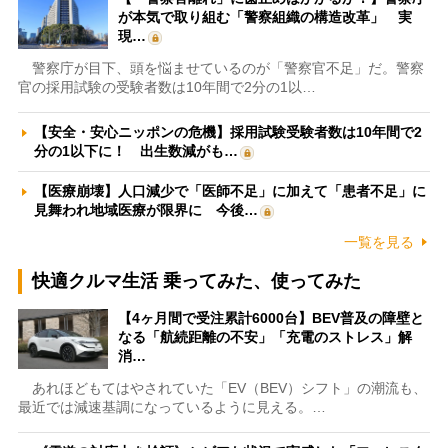
が本気で取り組む「警察組織の構造改革」 実
現…
警察庁が目下、頭を悩ませているのが「警察官不足」だ。警察
官の採用試験の受験者数は10年間で2分の1以…
【安全・安心ニッポンの危機】採用試験受験者数は10年間で2
分の1以下に！ 出生数減がも…
【医療崩壊】人口減少で「医師不足」に加えて「患者不足」に
見舞われ地域医療が限界に 今後…
一覧を見る
快適クルマ生活 乗ってみた、使ってみた
【4ヶ月間で受注累計6000台】BEV普及の障壁と
なる「航続距離の不安」「充電のストレス」解
消…
あれほどもてはやされていた「EV（BEV）シフト」の潮流も、
最近では減速基調になっているように見える。…