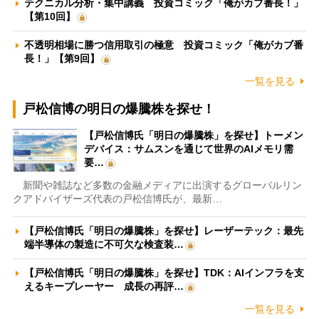
テクニカル分析・集中講義 投資コミック「俺がカブ番長！」
【第10回】
不透明相場に勝つ信用取引の極意 投資コミック「俺がカブ番
長！」【第9回】
一覧を見る
戸松信博の明日の爆騰株を探せ！
【戸松信博氏「明日の爆騰株」を探せ】トーメン
デバイス：サムスンを通じて世界のAIメモリ需
要…
新聞や雑誌など多数の金融メディアに出演するグローバルリン
クアドバイザーズ代表の戸松信博氏が、最新…
【戸松信博氏「明日の爆騰株」を探せ】レーザーテック：最先
端半導体の製造に不可欠な検査装…
【戸松信博氏「明日の爆騰株」を探せ】TDK：AIインフラを支
えるキープレーヤー 成長の再評…
一覧を見る