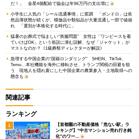
だ！」 金星4個配給で協会は年96万円の支出増に
小学生に人気の「シール流通事情」に変調 「ボンドロ」は依
然品薄状態が続くが、模倣品や類似品が大量流通し一部で値崩
れ 「選別が本格化する時代に」
猛暑のお葬式で悩ましい“喪服問題” 女性は「ワンピースを着
ていけばOK」という俗説に潜む誤解、なぜ「ジャケット」が
マストなのか？《1級葬祭ディレクターが解説》
急増する中国企業の“国籍ロンダリング” SHEIN、TikTok、
Temu…本社機能を海外に移転させ、トランプ関税の回避を狙
う 現地人を隠れ蓑にした中国企業の農業参入・土地取得への
懸念も
関連記事
ランキング
【首都圏の不動産価格「危ない駅」ラ
1
ンキング】“中古マンション売れ行き鈍
化”のワー…