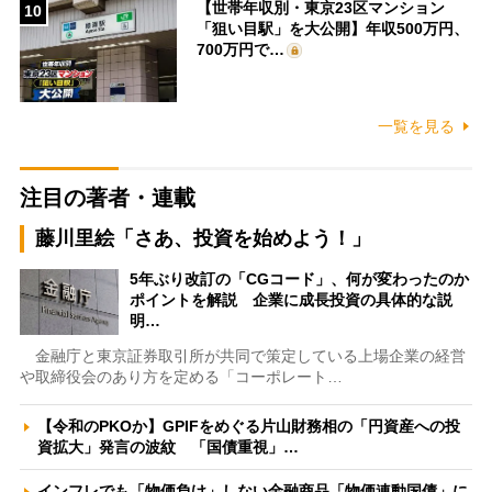
【世帯年収別・東京23区マンション
10
「狙い目駅」を大公開】年収500万円、
700万円で…
一覧を見る
注目の著者・連載
藤川里絵「さあ、投資を始めよう！」
5年ぶり改訂の「CGコード」、何が変わったのか
ポイントを解説 企業に成長投資の具体的な説
明…
金融庁と東京証券取引所が共同で策定している上場企業の経営
や取締役会のあり方を定める「コーポレート…
【令和のPKOか】GPIFをめぐる片山財務相の「円資産への投
資拡大」発言の波紋 「国債重視」…
インフレでも「物価負け」しない金融商品「物価連動国債」に