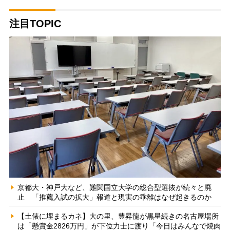
注目TOPIC
京都大・神戸大など、難関国立大学の総合型選抜が続々と廃
止 「推薦入試の拡大」報道と現実の乖離はなぜ起きるのか
【土俵に埋まるカネ】大の里、豊昇龍が黒星続きの名古屋場所
は「懸賞金2826万円」が下位力士に渡り「今日はみんなで焼肉