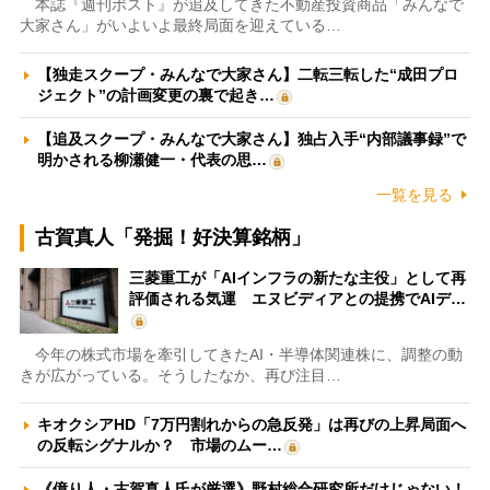
本誌『週刊ポスト』が追及してきた不動産投資商品「みんなで
大家さん」がいよいよ最終局面を迎えている…
【独走スクープ・みんなで大家さん】二転三転した“成田プロ
ジェクト”の計画変更の裏で起き…
【追及スクープ・みんなで大家さん】独占入手“内部議事録”で
明かされる柳瀬健一・代表の思…
一覧を見る
古賀真人「発掘！好決算銘柄」
三菱重工が「AIインフラの新たな主役」として再
評価される気運 エヌビディアとの提携でAIデ…
今年の株式市場を牽引してきたAI・半導体関連株に、調整の動
きが広がっている。そうしたなか、再び注目…
キオクシアHD「7万円割れからの急反発」は再びの上昇局面へ
の反転シグナルか？ 市場のムー…
《億り人・古賀真人氏が厳選》野村総合研究所だけじゃない！