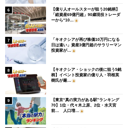
【億り人オールスターが狙う20銘柄】
6
「総資産69億円超」90歳現役トレーダ
ーから“10…
「キオクシアが再び株価10万円になる
7
日は遠い」資産3億円超のサラリーマン
投資家が…
【キオクシア・ショックの後に狙う5銘
8
柄】イベント投資家の億り人・羽根英
樹氏が厳…
【東京“真の実力がある駅”ランキング
9
70】1位・代々木上原、2位・水天宮
前… 人口増…