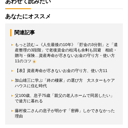
あわせて読みたい
あなたにオススメ
関連記事
もっと読む→《人生最後の10年》「貯金の3分割」と「遺
産整理の3段階」で老後資金の枯渇も余剰も回避 相続・
贈与・保険…資産寿命が尽きないお金の守り方・使い方
11のコツ
【表】資産寿命が尽きないお金の守り方、使い方11
加山雄三に学ぶ「終の棲家」の選び方 大スターもケア
ハウスに住む時代
父100歳、息子75歳「親父の老人ホームで同居したい」
で途方に暮れる
藤村俊二さんの息子が明かす「密葬」しかできなかった
理由