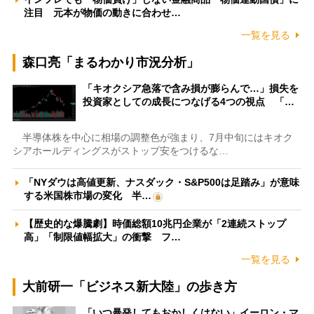
注目 元本が物価の動きに合わせ…
一覧を見る
森口亮「まるわかり市況分析」
「キオクシア急落で含み損が膨らんで…」損失を
投資家としての成長につなげる4つの視点 「…
半導体株を中心に相場の調整色が強まり、7月中旬にはキオク
シアホールディングスがストップ安をつけるな…
「NYダウは高値更新、ナスダック・S&P500は足踏み」が意味
する米国株市場の変化 半…
【歴史的な爆騰劇】時価総額10兆円企業が「2連続ストップ
高」「制限値幅拡大」の衝撃 フ…
一覧を見る
大前研一「ビジネス新大陸」の歩き方
「いつ暴発してもおかしくはない」イーロン・マ