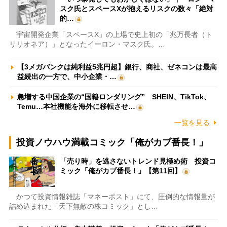
スク氏とスペースXが抱えるリスクの数々「絶対
的…
宇宙開発企業「スペースX」の上場で史上初の「兆万長者（ト
リリオネア）」となったイーロン・マスク氏。…
【3メガバンクは純利益5兆円超】銀行、商社、ゼネコンは最高
益続出の一方で、中小企業・…
急増する中国企業の“国籍ロンダリング” SHEIN、TikTok、
Temu…本社機能を海外に移転させ…
一覧を見る
投資ノウハウ満載コミック「俺がカブ番長！」
「売り時」を逃さないトレンド見極め術 投資コ
ミック「俺がカブ番長！」【第11回】
かつて投資情報雑誌「マネーポスト」にて、圧倒的な情報量が
詰め込まれた「天下無敵の株コミック」とし…