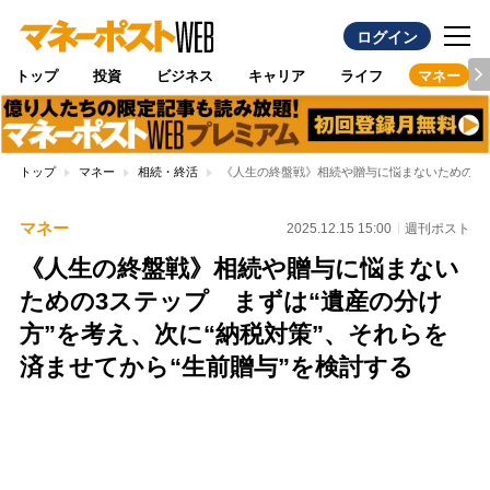
ログイン
トップ
投資
ビジネス
キャリア
ライフ
マネー
トップ
マネー
相続・終活
《人生の終盤戦》相続や贈与に悩まないための3ス
マネー
2025.12.15 15:00
週刊ポスト
《人生の終盤戦》相続や贈与に悩まない
ための3ステップ まずは“遺産の分け
方”を考え、次に“納税対策”、それらを
済ませてから“生前贈与”を検討する
Loaded
:
95.43%
/
Unmute