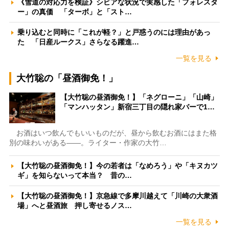
《雪道の対応力を検証》シビアな状況で実感した「フォレスタ
ー」の真価 「ターボ」と「スト…
乗り込むと同時に「これが軽？」と戸惑うのには理由があっ
た 「日産ルークス」さらなる躍進…
一覧を見る
大竹聡の「昼酒御免！」
【大竹聡の昼酒御免！】「ネグローニ」「山崎」
「マンハッタン」新宿三丁目の隠れ家バーで1…
お酒はいつ飲んでもいいものだが、昼から飲むお酒にはまた格
別の味わいがある――。ライター・作家の大竹…
【大竹聡の昼酒御免！】今の若者は「なめろう」や「キヌカツ
ギ」を知らないって本当？ 昔の…
【大竹聡の昼酒御免！】京急線で多摩川越えて「川崎の大衆酒
場」へと昼酒旅 押し寄せるノス…
一覧を見る