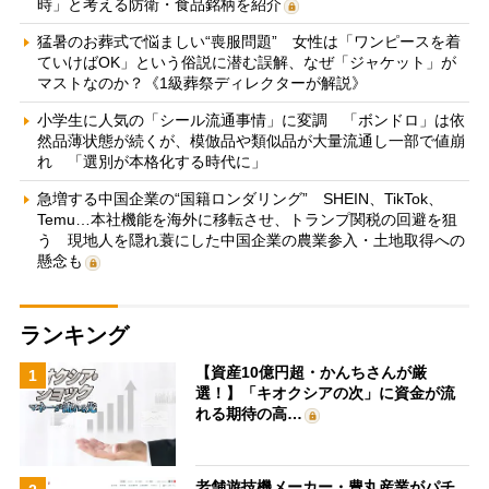
時」と考える防衛・食品銘柄を紹介
猛暑のお葬式で悩ましい“喪服問題” 女性は「ワンピースを着
ていけばOK」という俗説に潜む誤解、なぜ「ジャケット」が
マストなのか？《1級葬祭ディレクターが解説》
小学生に人気の「シール流通事情」に変調 「ボンドロ」は依
然品薄状態が続くが、模倣品や類似品が大量流通し一部で値崩
れ 「選別が本格化する時代に」
急増する中国企業の“国籍ロンダリング” SHEIN、TikTok、
Temu…本社機能を海外に移転させ、トランプ関税の回避を狙
う 現地人を隠れ蓑にした中国企業の農業参入・土地取得への
懸念も
ランキング
【資産10億円超・かんちさんが厳
1
選！】「キオクシアの次」に資金が流
れる期待の高…
老舗遊技機メーカー・豊丸産業がパチ