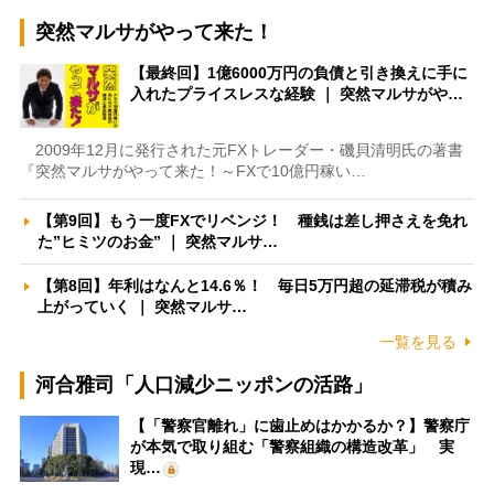
突然マルサがやって来た！
【最終回】1億6000万円の負債と引き換えに手に
入れたプライスレスな経験 ｜ 突然マルサがや…
2009年12月に発行された元FXトレーダー・磯貝清明氏の著書
『突然マルサがやって来た！～FXで10億円稼い…
【第9回】もう一度FXでリベンジ！ 種銭は差し押さえを免れ
た”ヒミツのお金” ｜ 突然マルサ…
【第8回】年利はなんと14.6％！ 毎日5万円超の延滞税が積み
上がっていく ｜ 突然マルサ…
一覧を見る
河合雅司「人口減少ニッポンの活路」
【「警察官離れ」に歯止めはかかるか？】警察庁
が本気で取り組む「警察組織の構造改革」 実
現…