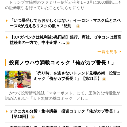
トランプ大統領のファミリー信託が今年1～3月に3000回以上も
の証券取引を行っていたことが明らかになり…
「いつ暴発してもおかしくはない」イーロン・マスク氏とスペ
ースXが抱えるリスクの数々「絶対…
【3メガバンクは純利益5兆円超】銀行、商社、ゼネコンは最高
益続出の一方で、中小企業・…
一覧を見る
投資ノウハウ満載コミック「俺がカブ番長！」
「売り時」を逃さないトレンド見極め術 投資コ
ミック「俺がカブ番長！」【第11回】
かつて投資情報雑誌「マネーポスト」にて、圧倒的な情報量が
詰め込まれた「天下無敵の株コミック」とし…
テクニカル分析・集中講義 投資コミック「俺がカブ番長！」
【第10回】