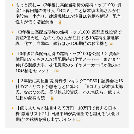
もっと読む→《3年後に高配当期待の銘柄トップ100》資
産1.5億円超の億り人「Bコミ」こと坂本慎太郎さんが住
宅設備、小売り、建設機械ほか注目10銘柄を解説 配当
性向が低く増配余地…
《3年後に高配当期待の銘柄トップ100》高配当株投資で
資産2億円超・なのなのさんが注目する10銘柄を厳選解
説 化学、自動車、銀行ほかTOB期待のお宝株も
《3年後に高配当期待の銘柄トップ100を公開！》資産9
億円のかんちさんが増配期待の化学メーカー、まだまだ
伸びる製紙大手、株価急騰のタイヤメーカーほか魅力の
10銘柄をセレクト…
【“3年後に高配当”期待株ランキングTOP50】証券会社16
社のアナリスト予想をもとに算出 「Bコミ」坂本慎太郎
氏、なのなの氏、長期株式投資氏、かんち氏ら、億り人
注目の銘柄も続…
【億り人たちが注目する“5万円・10万円で買える日本
株”厳選リスト21】日経平均が高値圏でも狙える“大化け
期待”の銘柄を探し出すポイント