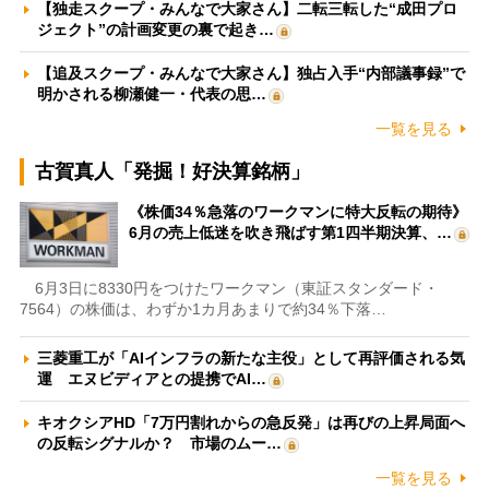
【独走スクープ・みんなで大家さん】二転三転した“成田プロ
ジェクト”の計画変更の裏で起き…
【追及スクープ・みんなで大家さん】独占入手“内部議事録”で
明かされる柳瀬健一・代表の思…
一覧を見る
古賀真人「発掘！好決算銘柄」
《株価34％急落のワークマンに特大反転の期待》
6月の売上低迷を吹き飛ばす第1四半期決算、…
6月3日に8330円をつけたワークマン（東証スタンダード・
7564）の株価は、わずか1カ月あまりで約34％下落…
三菱重工が「AIインフラの新たな主役」として再評価される気
運 エヌビディアとの提携でAI…
キオクシアHD「7万円割れからの急反発」は再びの上昇局面へ
の反転シグナルか？ 市場のムー…
一覧を見る