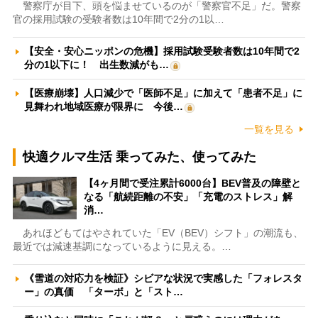
警察庁が目下、頭を悩ませているのが「警察官不足」だ。警察
官の採用試験の受験者数は10年間で2分の1以…
【安全・安心ニッポンの危機】採用試験受験者数は10年間で2
分の1以下に！ 出生数減がも…
【医療崩壊】人口減少で「医師不足」に加えて「患者不足」に
見舞われ地域医療が限界に 今後…
一覧を見る
快適クルマ生活 乗ってみた、使ってみた
【4ヶ月間で受注累計6000台】BEV普及の障壁と
なる「航続距離の不安」「充電のストレス」解
消…
あれほどもてはやされていた「EV（BEV）シフト」の潮流も、
最近では減速基調になっているように見える。…
《雪道の対応力を検証》シビアな状況で実感した「フォレスタ
ー」の真価 「ターボ」と「スト…