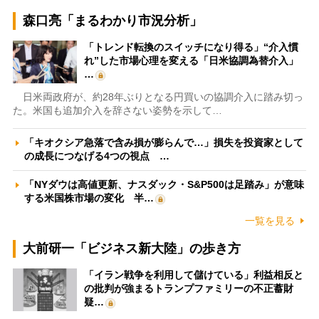
森口亮「まるわかり市況分析」
「トレンド転換のスイッチになり得る」“介入慣
れ”した市場心理を変える「日米協調為替介入」
…
日米両政府が、約28年ぶりとなる円買いの協調介入に踏み切っ
た。米国も追加介入を辞さない姿勢を示して…
「キオクシア急落で含み損が膨らんで…」損失を投資家として
の成長につなげる4つの視点 …
「NYダウは高値更新、ナスダック・S&P500は足踏み」が意味
する米国株市場の変化 半…
一覧を見る
大前研一「ビジネス新大陸」の歩き方
「イラン戦争を利用して儲けている」利益相反と
の批判が強まるトランプファミリーの不正蓄財
疑…