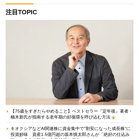
注目TOPIC
【75歳をすぎたらやめること】ベストセラー『定年後』著者・
楠木新氏が指南する老年期の好循環を呼び込む方法
キオクシアなどAI関連株に資金集中で“割安になった成長株”に
投資妙味 資産1.5億円超の坂本慎太郎さんが「絶好の仕込み