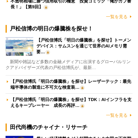
不透明相場に勝つ信用取引の極意 投資コミック「俺がカブ番
長！」【第9回】
一覧を見る
戸松信博の明日の爆騰株を探せ！
【戸松信博氏「明日の爆騰株」を探せ】トーメン
デバイス：サムスンを通じて世界のAIメモリ需
要…
新聞や雑誌など多数の金融メディアに出演するグローバルリン
クアドバイザーズ代表の戸松信博氏が、最新…
【戸松信博氏「明日の爆騰株」を探せ】レーザーテック：最先
端半導体の製造に不可欠な検査装…
【戸松信博氏「明日の爆騰株」を探せ】TDK：AIインフラを支
えるキープレーヤー 成長の再評…
一覧を見る
田代尚機のチャイナ・リサーチ