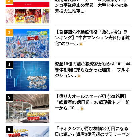
2
ンコ事業停止の背景 大手と中小の格
差拡大に拍車…
【首都圏の不動産価格「危ない駅」ラ
3
ンキング】“中古マンション売れ行き鈍
化”のワー…
資産10億円超の投資家が明かす“AI・半
4
導体相場に乗らなかった理由” フルポ
ジション…
【億り人オールスターが狙う20銘柄】
5
「総資産69億円超」90歳現役トレーダ
ーから“10…
「キオクシアが再び株価10万円になる
6
日は遠い」資産3億円超のサラリーマン