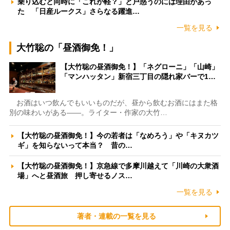
乗り込むと同時に「これが軽？」と戸惑うのには理由があっ
た 「日産ルークス」さらなる躍進…
一覧を見る
大竹聡の「昼酒御免！」
【大竹聡の昼酒御免！】「ネグローニ」「山崎」
「マンハッタン」新宿三丁目の隠れ家バーで1…
お酒はいつ飲んでもいいものだが、昼から飲むお酒にはまた格
別の味わいがある――。ライター・作家の大竹…
【大竹聡の昼酒御免！】今の若者は「なめろう」や「キヌカツ
ギ」を知らないって本当？ 昔の…
【大竹聡の昼酒御免！】京急線で多摩川越えて「川崎の大衆酒
場」へと昼酒旅 押し寄せるノス…
一覧を見る
著者・連載の一覧を見る