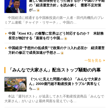
厳しい経済情勢をどう打開するか？中国の下半期
の「経済運営方針」を読み解く 需要不足対策
が…
中国経済に精通する中国株投資の第一人者・田代尚機氏のプレ
ミアム連載「チャイナ・リサーチ」。中国の…
中国「Kimi K3」の衝撃に世界はどう対応するのか？ 米財務
長官が検討する「蒸留を行う中国…
中国経済“予想外の低成長”で政策のテコ入れ必至か 経済運営
方針の修正で成長加速が予想さ…
一覧を見る
「みんなで大家さん」配当ストップ騒動の内幕
《ついに見えた問題の核心》「みんなで大家さ
ん」2000億円超不動産投資トラブル“異常なく
ら…
本誌『週刊ポスト』が追及してきた不動産投資商品「みんなで
大家さん」がいよいよ最終局面を迎えている…