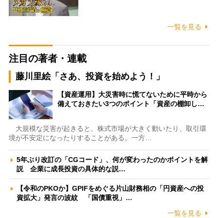
一覧を見る
注目の著者・連載
藤川里絵「さあ、投資を始めよう！」
【資産運用】大災害時に慌てないために平時から
備えておきたい3つのポイント「資産の棚卸し…
大規模な災害が起きると、株式市場が大きく動いたり、取引環
境が不安定になったりすることがある。一方…
5年ぶり改訂の「CGコード」、何が変わったのかポイントを解
説 企業に成長投資の具体的な説…
【令和のPKOか】GPIFをめぐる片山財務相の「円資産への投
資拡大」発言の波紋 「国債重視」…
一覧を見る