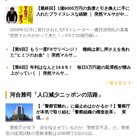
【最終回】1億6000万円の負債と引き換えに手に
入れたプライスレスな経験 ｜ 突然マルサがや…
2009年12月に発行された元FXトレーダー・磯貝清明氏の著書
『突然マルサがやって来た！～FXで10億円稼い…
【第9回】もう一度FXでリベンジ！ 種銭は差し押さえを免れ
た”ヒミツのお金” ｜ 突然マルサ…
【第8回】年利はなんと14.6％！ 毎日5万円超の延滞税が積み
上がっていく ｜ 突然マルサ…
一覧を見る
河合雅司「人口減少ニッポンの活路」
【「警察官離れ」に歯止めはかかるか？】警察庁
が本気で取り組む「警察組織の構造改革」 実
現…
警察庁が目下、頭を悩ませているのが「警察官不足」だ。警察
官の採用試験の受験者数は10年間で2分の1以…