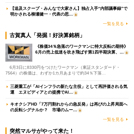
【追及スクープ・みんなで大家さん】独占入手“内部議事録”で
明かされる柳瀬健一・代表の思…
一覧を見る
古賀真人「発掘！好決算銘柄」
《株価34％急落のワークマンに特大反転の期待》
6月の売上低迷を吹き飛ばす第1四半期決算、…
6月3日に8330円をつけたワークマン（東証スタンダード・
7564）の株価は、わずか1カ月あまりで約34％下落…
三菱重工が「AIインフラの新たな主役」として再評価される気
運 エヌビディアとの提携でAI…
キオクシアHD「7万円割れからの急反発」は再びの上昇局面へ
の反転シグナルか？ 市場のムー…
一覧を見る
突然マルサがやって来た！