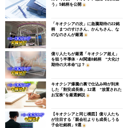
う」5銘柄を公開
「キオクシアの次」に急騰期待の22銘
柄 まつのすけさん、かんちさん、な
のなのさんが厳選
億り人たちが厳選「キオクシア超え」
を狙う半導体・AI関連8銘柄 “大化け
期待の大本命”は？
キオクシア爆騰の裏で仕込み時が到来
した「割安成長株」12選 “放置された
お宝株”を厳選解説
【キオクシアと同じ構図】億り人たち
が注目する「親会社よりも成長しうる
子会社銘柄」9選