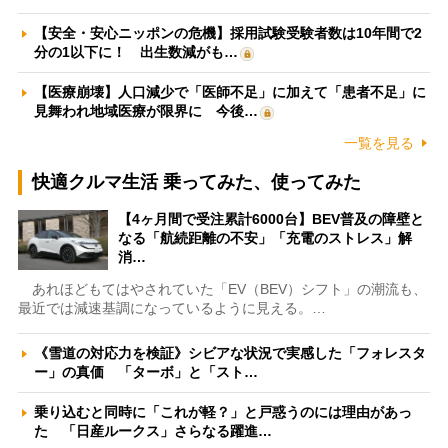
【安全・安心ニッポンの危機】採用試験受験者数は10年間で2
分の1以下に！ 出生数減がも…
【医療崩壊】人口減少で「医師不足」に加えて「患者不足」に
見舞われ地域医療が限界に 今後…
一覧を見る
快適クルマ生活 乗ってみた、使ってみた
【4ヶ月間で受注累計6000台】BEV普及の障壁と
なる「航続距離の不安」「充電のストレス」解
消…
あれほどもてはやされていた「EV（BEV）シフト」の潮流も、
最近では減速基調になっているように見える。…
《雪道の対応力を検証》シビアな状況で実感した「フォレスタ
ー」の真価 「ターボ」と「スト…
乗り込むと同時に「これが軽？」と戸惑うのには理由があっ
た 「日産ルークス」さらなる躍進…