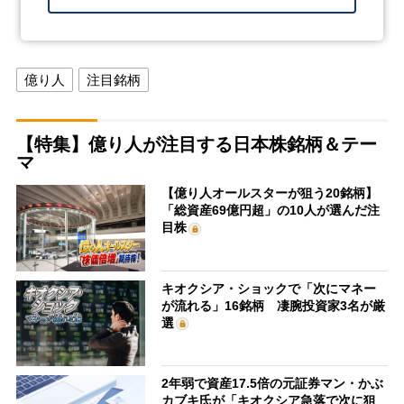
億り人
注目銘柄
【特集】億り人が注目する日本株銘柄＆テー
マ
【億り人オールスターが狙う20銘柄】
「総資産69億円超」の10人が選んだ注
目株
キオクシア・ショックで「次にマネー
が流れる」16銘柄 凄腕投資家3名が厳
選
2年弱で資産17.5倍の元証券マン・かぶ
カブキ氏が「キオクシア急落で次に狙