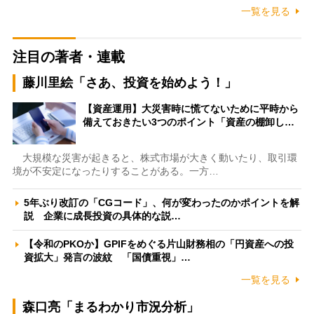
一覧を見る
注目の著者・連載
藤川里絵「さあ、投資を始めよう！」
【資産運用】大災害時に慌てないために平時から
備えておきたい3つのポイント「資産の棚卸し…
大規模な災害が起きると、株式市場が大きく動いたり、取引環
境が不安定になったりすることがある。一方…
5年ぶり改訂の「CGコード」、何が変わったのかポイントを解
説 企業に成長投資の具体的な説…
【令和のPKOか】GPIFをめぐる片山財務相の「円資産への投
資拡大」発言の波紋 「国債重視」…
一覧を見る
森口亮「まるわかり市況分析」