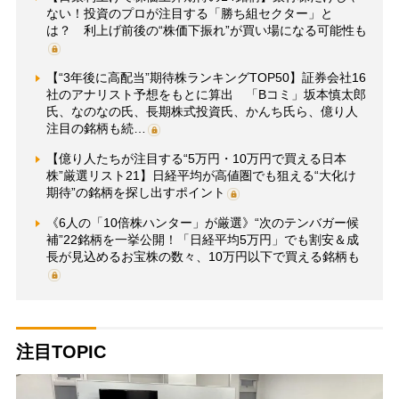
ない！投資のプロが注目する「勝ち組セクター」と
は？ 利上げ前後の“株価下振れ”が買い場になる可能性も
【“3年後に高配当”期待株ランキングTOP50】証券会社16
社のアナリスト予想をもとに算出 「Bコミ」坂本慎太郎
氏、なのなの氏、長期株式投資氏、かんち氏ら、億り人
注目の銘柄も続…
【億り人たちが注目する“5万円・10万円で買える日本
株”厳選リスト21】日経平均が高値圏でも狙える“大化け
期待”の銘柄を探し出すポイント
《6人の「10倍株ハンター」が厳選》“次のテンバガー候
補”22銘柄を一挙公開！「日経平均5万円」でも割安＆成
長が見込めるお宝株の数々、10万円以下で買える銘柄も
注目TOPIC