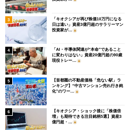
「キオクシアが再び株価10万円になる
3
日は遠い」資産3億円超のサラリーマン
投資家が…
「AI・半導体関連が“本命”であること
4
に変わりはない」資産20億円超の90歳
現役トレー…
【首都圏の不動産価格「危ない駅」ラ
5
ンキング】“中古マンション売れ行き鈍
化”のワー…
【キオクシア・ショック後に「株価倍
6
増」も期待できる注目銘柄5選】資産3
億円超・…