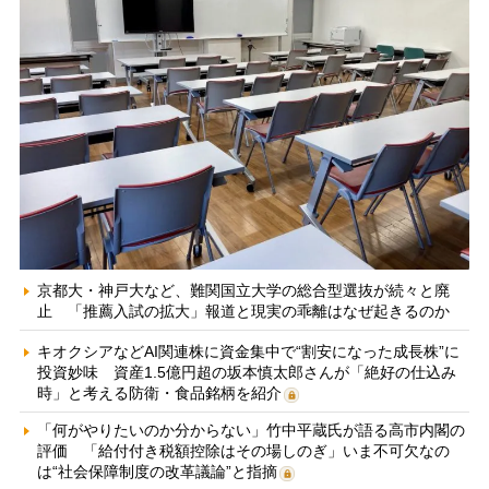
京都大・神戸大など、難関国立大学の総合型選抜が続々と廃
止 「推薦入試の拡大」報道と現実の乖離はなぜ起きるのか
キオクシアなどAI関連株に資金集中で“割安になった成長株”に
投資妙味 資産1.5億円超の坂本慎太郎さんが「絶好の仕込み
時」と考える防衛・食品銘柄を紹介
「何がやりたいのか分からない」竹中平蔵氏が語る高市内閣の
評価 「給付付き税額控除はその場しのぎ」いま不可欠なの
は“社会保障制度の改革議論”と指摘