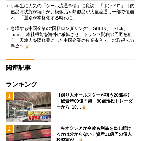
小学生に人気の「シール流通事情」に変調 「ボンドロ」は依
然品薄状態が続くが、模倣品や類似品が大量流通し一部で値崩
れ 「選別が本格化する時代に」
急増する中国企業の“国籍ロンダリング” SHEIN、TikTok、
Temu…本社機能を海外に移転させ、トランプ関税の回避を狙
う 現地人を隠れ蓑にした中国企業の農業参入・土地取得への
懸念も
関連記事
ランキング
【億り人オールスターが狙う20銘柄】
1
「総資産69億円超」90歳現役トレーダ
ーから“10…
「キオクシアが今後も利益を出し続け
2
るかは分からない」資産11億円の個人
投資家が…