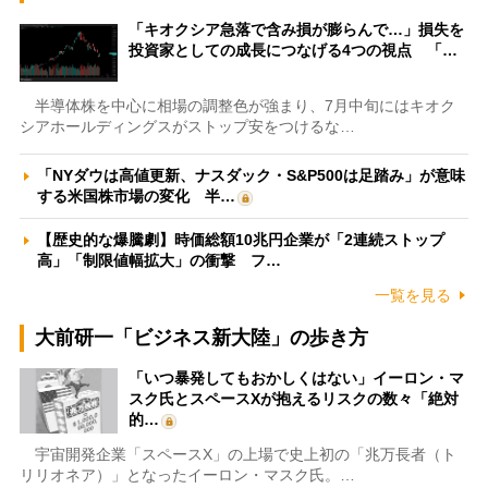
「キオクシア急落で含み損が膨らんで…」損失を
投資家としての成長につなげる4つの視点 「…
半導体株を中心に相場の調整色が強まり、7月中旬にはキオク
シアホールディングスがストップ安をつけるな…
「NYダウは高値更新、ナスダック・S&P500は足踏み」が意味
する米国株市場の変化 半…
【歴史的な爆騰劇】時価総額10兆円企業が「2連続ストップ
高」「制限値幅拡大」の衝撃 フ…
一覧を見る
大前研一「ビジネス新大陸」の歩き方
「いつ暴発してもおかしくはない」イーロン・マ
スク氏とスペースXが抱えるリスクの数々「絶対
的…
宇宙開発企業「スペースX」の上場で史上初の「兆万長者（ト
リリオネア）」となったイーロン・マスク氏。…