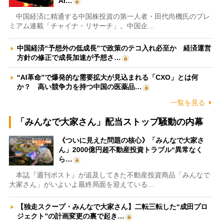
AI…
中国経済に精通する中国株投資の第一人者・田代尚機氏のプレ
ミアム連載「チャイナ・リサーチ」。中国企…
中国経済“予想外の低成長”で政策のテコ入れ必至か 経済運営
方針の修正で成長加速が予想さ…
“AI革命”で爆発的な需要拡大が見込まれる「CXO」とは何
か？ 高い競争力を持つ中国の医薬品…
一覧を見る
「みんなで大家さん」配当ストップ騒動の内幕
《ついに見えた問題の核心》「みんなで大家さ
ん」2000億円超不動産投資トラブル“異常なく
ら…
本誌『週刊ポスト』が追及してきた不動産投資商品「みんなで
大家さん」がいよいよ最終局面を迎えている…
【独走スクープ・みんなで大家さん】二転三転した“成田プロ
ジェクト”の計画変更の裏で起き…