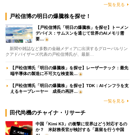
一覧を見る
戸松信博の明日の爆騰株を探せ！
【戸松信博氏「明日の爆騰株」を探せ】トーメン
デバイス：サムスンを通じて世界のAIメモリ需
要…
新聞や雑誌など多数の金融メディアに出演するグローバルリン
クアドバイザーズ代表の戸松信博氏が、最新…
【戸松信博氏「明日の爆騰株」を探せ】レーザーテック：最先
端半導体の製造に不可欠な検査装…
【戸松信博氏「明日の爆騰株」を探せ】TDK：AIインフラを支
えるキープレーヤー 成長の再評…
一覧を見る
田代尚機のチャイナ・リサーチ
中国「Kimi K3」の衝撃に世界はどう対応するの
か？ 米財務長官が検討する「蒸留を行う中国