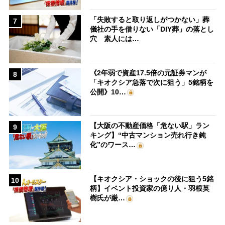
「失敗すると取り返しがつかない」葬
7
儀社の手を借りない「DIY葬」の落とし
穴 素人には…
《2年弱で資産17.5倍の元証券マンが
8
「キオクシア急落で次に狙う」5銘柄を
公開》10…
【大阪の不動産価格「危ない駅」ラン
9
キング】“中古マンション売れ行き鈍
化”のワース…
【キオクシア・ショックの後に狙う5銘
10
柄】イベント投資家の億り人・羽根英
樹氏が厳…