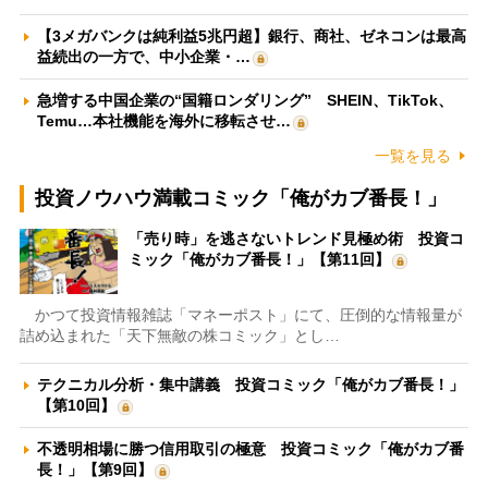
【3メガバンクは純利益5兆円超】銀行、商社、ゼネコンは最高
益続出の一方で、中小企業・…
急増する中国企業の“国籍ロンダリング” SHEIN、TikTok、
Temu…本社機能を海外に移転させ…
一覧を見る
投資ノウハウ満載コミック「俺がカブ番長！」
「売り時」を逃さないトレンド見極め術 投資コ
ミック「俺がカブ番長！」【第11回】
かつて投資情報雑誌「マネーポスト」にて、圧倒的な情報量が
詰め込まれた「天下無敵の株コミック」とし…
テクニカル分析・集中講義 投資コミック「俺がカブ番長！」
【第10回】
不透明相場に勝つ信用取引の極意 投資コミック「俺がカブ番
長！」【第9回】