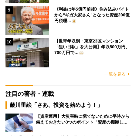
《利益は年5億円前後》住み込みバイト
9
から“ギガ大家さん”となった資産200億
円税理…
【世帯年収別・東京23区マンション
10
「狙い目駅」を大公開】年収500万円、
700万円で…
一覧を見る
注目の著者・連載
藤川里絵「さあ、投資を始めよう！」
【資産運用】大災害時に慌てないために平時から
備えておきたい3つのポイント「資産の棚卸し…