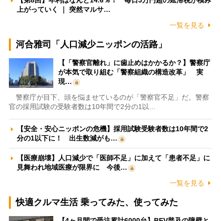
上がっていく ｜ 突然マルサ…
一覧を見る
河合雅司「人口減少ニッポンの活路」
【「警察官離れ」に歯止めはかかるか？】警察庁
が本気で取り組む「警察組織の構造改革」 実
現…
警察庁が目下、頭を悩ませているのが「警察官不足」だ。警察
官の採用試験の受験者数は10年間で2分の1以…
【安全・安心ニッポンの危機】採用試験受験者数は10年間で2
分の1以下に！ 出生数減がも…
【医療崩壊】人口減少で「医師不足」に加えて「患者不足」に
見舞われ地域医療が限界に 今後…
一覧を見る
快適クルマ生活 乗ってみた、使ってみた
【4ヶ月間で受注累計6000台】BEV普及の障壁と