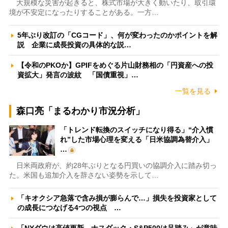
大規模な災害が起きると、株式市場が大きく動いたり、取引環
境が不安定になったりすることがある。一方…
5年ぶり改訂の「CGコード」、何が変わったのかポイントを解
説 企業に成長投資の具体的な説…
【令和のPKOか】GPIFをめぐる片山財務相の「円資産への投
資拡大」発言の波紋 「国債重視」…
一覧を見る
森口亮「まるわかり市況分析」
「トレンド転換のスイッチになり得る」“介入慣
れ”した市場心理を変える「日米協調為替介入」
…
日米両政府が、約28年ぶりとなる円買いの協調介入に踏み切っ
た。米国も追加介入を辞さない姿勢を示して…
「キオクシア急落で含み損が膨らんで…」損失を投資家として
の成長につなげる4つの視点 …
「NYダウは高値更新、ナスダック・S&P500は足踏み」が意味