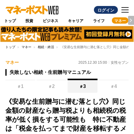
ログイン
トップ
投資
ビジネス
キャリア
ライフ
マネー
トップ
マネー
相続・終活
《安易な生前贈与に潜む落とし穴》同じ金額の財
マネー
2025.12.30 15:00
女性セブン
失敗しない相続・生前贈与マニュアル
1
2
3
4
＃
＃
＃
＃
《安易な生前贈与に潜む落とし穴》同じ
金額の財産なら贈与税よりも相続税の税
率が低く損をする可能性も 特に不動産
は「税金を払ってまで財産を移転するメ