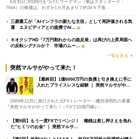
6月3日に8330円をつけたワークマン（東証スタンダード・
7564）の株価は、わずか1カ月あまりで約34％下落…
三菱重工が「AIインフラの新たな主役」として再評価される気
運 エヌビディアとの提携でAI…
キオクシアHD「7万円割れからの急反発」は再びの上昇局面へ
の反転シグナルか？ 市場のムー…
一覧を見る
突然マルサがやって来た！
【最終回】1億6000万円の負債と引き換えに手に
入れたプライスレスな経験 ｜ 突然マルサがや…
2009年12月に発行された元FXトレーダー・磯貝清明氏の著書
『突然マルサがやって来た！～FXで10億円稼い…
【第9回】もう一度FXでリベンジ！ 種銭は差し押さえを免れ
た”ヒミツのお金” ｜ 突然マルサ…
【第8回】年利はなんと14.6％！ 毎日5万円超の延滞税が積み