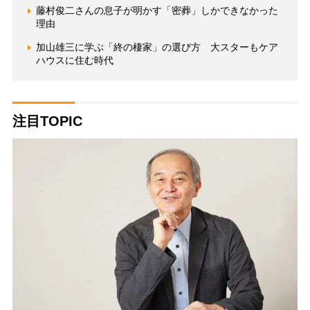
藤村俊二さんの息子が明かす「密葬」しかできなかった
理由
加山雄三に学ぶ「終の棲家」の選び方 大スターもケア
ハウスに住む時代
注目TOPIC