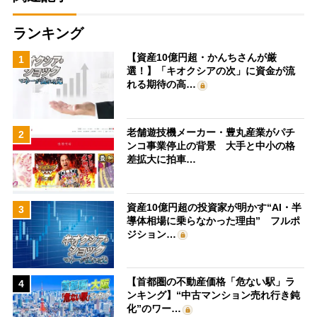
ランキング
【資産10億円超・かんちさんが厳
1
選！】「キオクシアの次」に資金が流
れる期待の高…
老舗遊技機メーカー・豊丸産業がパチ
2
ンコ事業停止の背景 大手と中小の格
差拡大に拍車…
資産10億円超の投資家が明かす“AI・半
3
導体相場に乗らなかった理由” フルポ
ジション…
【首都圏の不動産価格「危ない駅」ラ
4
ンキング】“中古マンション売れ行き鈍
化”のワー…