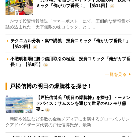
ミック「俺がカブ番長！」【第11回】
かつて投資情報雑誌「マネーポスト」にて、圧倒的な情報量が
詰め込まれた「天下無敵の株コミック」とし…
テクニカル分析・集中講義 投資コミック「俺がカブ番長！」
【第10回】
不透明相場に勝つ信用取引の極意 投資コミック「俺がカブ番
長！」【第9回】
一覧を見る
戸松信博の明日の爆騰株を探せ！
【戸松信博氏「明日の爆騰株」を探せ】トーメン
デバイス：サムスンを通じて世界のAIメモリ需
要…
新聞や雑誌など多数の金融メディアに出演するグローバルリン
クアドバイザーズ代表の戸松信博氏が、最新…