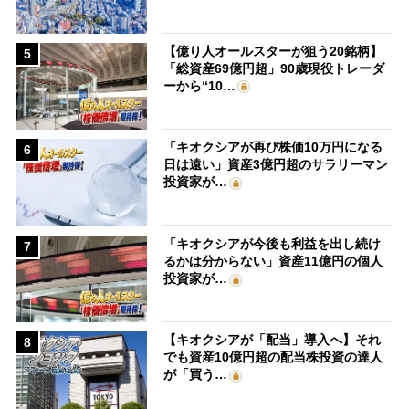
【億り人オールスターが狙う20銘柄】
5
「総資産69億円超」90歳現役トレーダ
ーから“10…
「キオクシアが再び株価10万円になる
6
日は遠い」資産3億円超のサラリーマン
投資家が…
「キオクシアが今後も利益を出し続け
7
るかは分からない」資産11億円の個人
投資家が…
【キオクシアが「配当」導入へ】それ
8
でも資産10億円超の配当株投資の達人
が「買う…