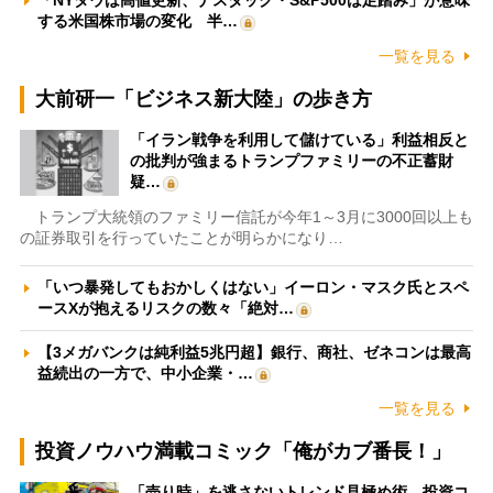
する米国株市場の変化 半…
一覧を見る
大前研一「ビジネス新大陸」の歩き方
「イラン戦争を利用して儲けている」利益相反と
の批判が強まるトランプファミリーの不正蓄財
疑…
トランプ大統領のファミリー信託が今年1～3月に3000回以上も
の証券取引を行っていたことが明らかになり…
「いつ暴発してもおかしくはない」イーロン・マスク氏とスペ
ースXが抱えるリスクの数々「絶対…
【3メガバンクは純利益5兆円超】銀行、商社、ゼネコンは最高
益続出の一方で、中小企業・…
一覧を見る
投資ノウハウ満載コミック「俺がカブ番長！」
「売り時」を逃さないトレンド見極め術 投資コ