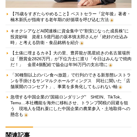
【75歳をすぎたらやめること】ベストセラー『定年後』著者・
楠木新氏が指南する老年期の好循環を呼び込む方法
キオクシアなどAI関連株に資金集中で“割安になった成長株”に
投資妙味 資産1.5億円超の坂本慎太郎さんが「絶好の仕込み
時」と考える防衛・食品銘柄を紹介
【土俵に埋まるカネ】大の里、豊昇龍が黒星続きの名古屋場所
は「懸賞金2826万円」が下位力士に渡り「今日はみんなで焼肉
だ！」 金星4個配給で協会は年96万円の支出増に
「30種類以上のパン食べ放題」で行列のできる新形態レストラ
ンを手掛けるサンマルクホールディングス 同社に聞いた「店
舗展開のコンセプト」、事業を多角化してもぶれない軸
急増する中国企業の“国籍ロンダリング” SHEIN、TikTok、
Temu…本社機能を海外に移転させ、トランプ関税の回避を狙
う 現地人を隠れ蓑にした中国企業の農業参入・土地取得への
懸念も
関連記事