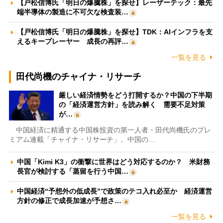
【戸松信博氏「明日の爆騰株」を探せ】レーザーテック：最先
端半導体の製造に不可欠な検査装…
【戸松信博氏「明日の爆騰株」を探せ】TDK：AIインフラを支
えるキープレーヤー 成長の再評…
一覧を見る
田代尚機のチャイナ・リサーチ
厳しい経済情勢をどう打開するか？中国の下半期
の「経済運営方針」を読み解く 需要不足対策
が…
中国経済に精通する中国株投資の第一人者・田代尚機氏のプレ
ミアム連載「チャイナ・リサーチ」。中国の…
中国「Kimi K3」の衝撃に世界はどう対応するのか？ 米財務
長官が検討する「蒸留を行う中国…
中国経済“予想外の低成長”で政策のテコ入れ必至か 経済運営
方針の修正で成長加速が予想さ…
一覧を見る