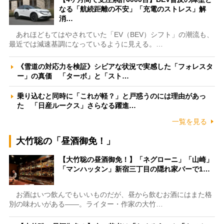
なる「航続距離の不安」「充電のストレス」解
消…
あれほどもてはやされていた「EV（BEV）シフト」の潮流も、
最近では減速基調になっているように見える。…
《雪道の対応力を検証》シビアな状況で実感した「フォレスタ
ー」の真価 「ターボ」と「スト…
乗り込むと同時に「これが軽？」と戸惑うのには理由があっ
た 「日産ルークス」さらなる躍進…
一覧を見る
大竹聡の「昼酒御免！」
【大竹聡の昼酒御免！】「ネグローニ」「山崎」
「マンハッタン」新宿三丁目の隠れ家バーで1…
お酒はいつ飲んでもいいものだが、昼から飲むお酒にはまた格
別の味わいがある――。ライター・作家の大竹…