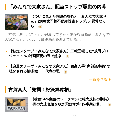
「みんなで大家さん」配当ストップ騒動の内幕
《ついに見えた問題の核心》「みんなで大家さ
ん」2000億円超不動産投資トラブル“異常なく
ら…
本誌『週刊ポスト』が追及してきた不動産投資商品「みんなで
大家さん」がいよいよ最終局面を迎えている…
【独走スクープ・みんなで大家さん】二転三転した“成田プロ
ジェクト”の計画変更の裏で起き…
【追及スクープ・みんなで大家さん】独占入手“内部議事録”で
明かされる柳瀬健一・代表の思…
一覧を見る
古賀真人「発掘！好決算銘柄」
《株価34％急落のワークマンに特大反転の期待》
6月の売上低迷を吹き飛ばす第1四半期決算、…