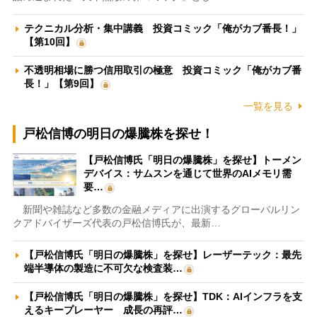
テクニカル分析・集中講義 投資コミック「俺がカブ番長！」
【第10回】
不透明相場に勝つ信用取引の極意 投資コミック「俺がカブ番
長！」【第9回】
一覧を見る
戸松信博の明日の爆騰株を探せ！
【戸松信博氏「明日の爆騰株」を探せ】トーメン
デバイス：サムスンを通じて世界のAIメモリ需
要…
新聞や雑誌など多数の金融メディアに出演するグローバルリン
クアドバイザーズ代表の戸松信博氏が、最新…
【戸松信博氏「明日の爆騰株」を探せ】レーザーテック：最先
端半導体の製造に不可欠な検査装…
【戸松信博氏「明日の爆騰株」を探せ】TDK：AIインフラを支
えるキープレーヤー 成長の再評…