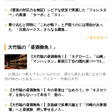
《雪道の対応力を検証》シビアな状況で実感した「フォレスタ
ー」の真価 「ターボ」と「スト…
乗り込むと同時に「これが軽？」と戸惑うのには理由があっ
た 「日産ルークス」さらなる躍進…
一覧を見る
大竹聡の「昼酒御免！」
【大竹聡の昼酒御免！】「ネグローニ」「山崎」
「マンハッタン」新宿三丁目の隠れ家バーで1…
お酒はいつ飲んでもいいものだが、昼から飲むお酒にはまた格
別の味わいがある――。ライター・作家の大竹…
【大竹聡の昼酒御免！】今の若者は「なめろう」や「キヌカツ
ギ」を知らないって本当？ 昔の…
【大竹聡の昼酒御免！】京急線で多摩川越えて「川崎の大衆酒
場」へと昼酒旅 押し寄せるノス…