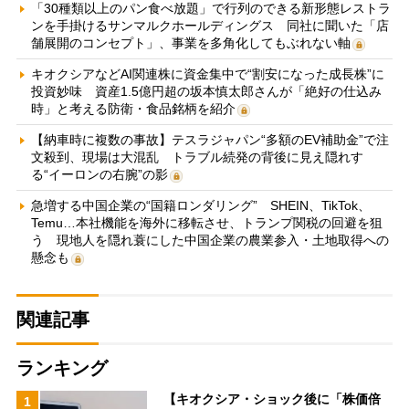
「30種類以上のパン食べ放題」で行列のできる新形態レストラ
ンを手掛けるサンマルクホールディングス 同社に聞いた「店
舗展開のコンセプト」、事業を多角化してもぶれない軸
キオクシアなどAI関連株に資金集中で“割安になった成長株”に
投資妙味 資産1.5億円超の坂本慎太郎さんが「絶好の仕込み
時」と考える防衛・食品銘柄を紹介
【納車時に複数の事故】テスラジャパン“多額のEV補助金”で注
文殺到、現場は大混乱 トラブル続発の背後に見え隠れす
る“イーロンの右腕”の影
急増する中国企業の“国籍ロンダリング” SHEIN、TikTok、
Temu…本社機能を海外に移転させ、トランプ関税の回避を狙
う 現地人を隠れ蓑にした中国企業の農業参入・土地取得への
懸念も
関連記事
ランキング
【キオクシア・ショック後に「株価倍
1