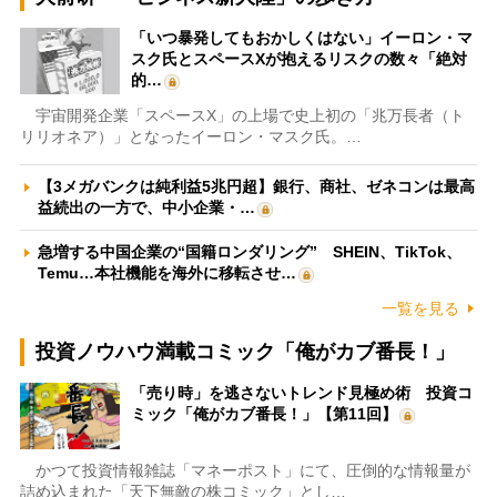
「いつ暴発してもおかしくはない」イーロン・マ
スク氏とスペースXが抱えるリスクの数々「絶対
的…
宇宙開発企業「スペースX」の上場で史上初の「兆万長者（ト
リリオネア）」となったイーロン・マスク氏。…
【3メガバンクは純利益5兆円超】銀行、商社、ゼネコンは最高
益続出の一方で、中小企業・…
急増する中国企業の“国籍ロンダリング” SHEIN、TikTok、
Temu…本社機能を海外に移転させ…
一覧を見る
投資ノウハウ満載コミック「俺がカブ番長！」
「売り時」を逃さないトレンド見極め術 投資コ
ミック「俺がカブ番長！」【第11回】
かつて投資情報雑誌「マネーポスト」にて、圧倒的な情報量が
詰め込まれた「天下無敵の株コミック」とし…