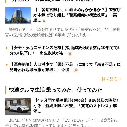
【「警察官離れ」に歯止めはかかるか？】警察庁
が本気で取り組む「警察組織の構造改革」 実
現…
警察庁が目下、頭を悩ませているのが「警察官不足」だ。警察
官の採用試験の受験者数は10年間で2分の1以…
【安全・安心ニッポンの危機】採用試験受験者数は10年間で2
分の1以下に！ 出生数減がも…
【医療崩壊】人口減少で「医師不足」に加えて「患者不足」に
見舞われ地域医療が限界に 今後…
一覧を見る
快適クルマ生活 乗ってみた、使ってみた
【4ヶ月間で受注累計6000台】BEV普及の障壁と
なる「航続距離の不安」「充電のストレス」解
消…
あれほどもてはやされていた「EV（BEV）シフト」の潮流も、
最近では減速基調になっているように見える。…