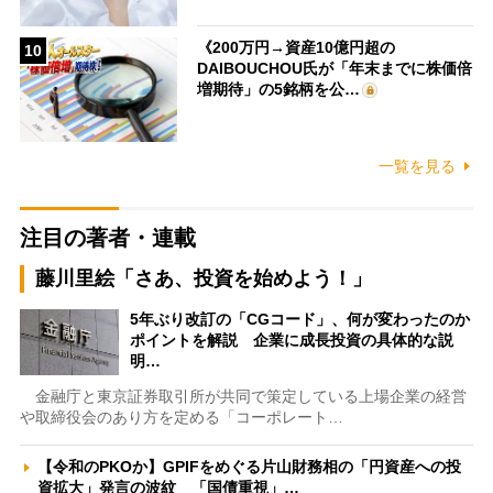
《200万円→資産10億円超の
10
DAIBOUCHOU氏が「年末までに株価倍
増期待」の5銘柄を公…
一覧を見る
注目の著者・連載
藤川里絵「さあ、投資を始めよう！」
5年ぶり改訂の「CGコード」、何が変わったのか
ポイントを解説 企業に成長投資の具体的な説
明…
金融庁と東京証券取引所が共同で策定している上場企業の経営
や取締役会のあり方を定める「コーポレート…
【令和のPKOか】GPIFをめぐる片山財務相の「円資産への投
資拡大」発言の波紋 「国債重視」…