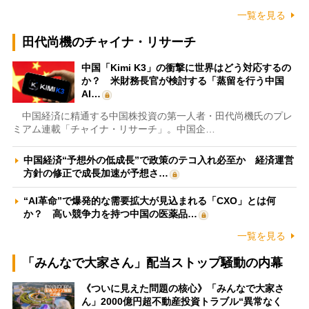
一覧を見る
田代尚機のチャイナ・リサーチ
中国「Kimi K3」の衝撃に世界はどう対応するの
か？ 米財務長官が検討する「蒸留を行う中国
AI…
中国経済に精通する中国株投資の第一人者・田代尚機氏のプレ
ミアム連載「チャイナ・リサーチ」。中国企…
中国経済“予想外の低成長”で政策のテコ入れ必至か 経済運営
方針の修正で成長加速が予想さ…
“AI革命”で爆発的な需要拡大が見込まれる「CXO」とは何
か？ 高い競争力を持つ中国の医薬品…
一覧を見る
「みんなで大家さん」配当ストップ騒動の内幕
《ついに見えた問題の核心》「みんなで大家さ
ん」2000億円超不動産投資トラブル“異常なく