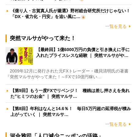
《億り人・古賀真人氏が厳選》野村総合研究所だけじゃない！
「DX・省力化・円安」を追い風に…
一覧を見る
突然マルサがやって来た！
【最終回】1億6000万円の負債と引き換えに手に
入れたプライスレスな経験 ｜ 突然マルサがや…
2009年12月に発行された元FXトレーダー・磯貝清明氏の著書
『突然マルサがやって来た！～FXで10億円稼い…
【第9回】もう一度FXでリベンジ！ 種銭は差し押さえを免れ
た”ヒミツのお金” ｜ 突然マルサ…
【第8回】年利はなんと14.6％！ 毎日5万円超の延滞税が積み
上がっていく ｜ 突然マルサ…
一覧を見る
河合雅司「人口減少ニッポンの活路」