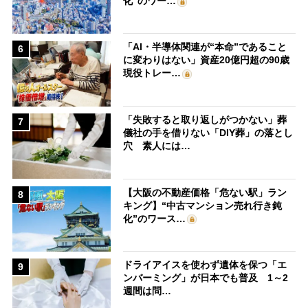
化”のワー…
「AI・半導体関連が“本命”であること
6
に変わりはない」資産20億円超の90歳
現役トレー…
「失敗すると取り返しがつかない」葬
7
儀社の手を借りない「DIY葬」の落とし
穴 素人には…
【大阪の不動産価格「危ない駅」ラン
8
キング】“中古マンション売れ行き鈍
化”のワース…
ドライアイスを使わず遺体を保つ「エ
9
ンバーミング」が日本でも普及 1～2
週間は問…