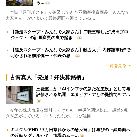
ら…
本誌『週刊ポスト』が追及してきた不動産投資商品「みんなで
大家さん」がいよいよ最終局面を迎えている…
【独走スクープ・みんなで大家さん】二転三転した“成田プロ
ジェクト”の計画変更の裏で起き…
【追及スクープ・みんなで大家さん】独占入手“内部議事録”で
明かされる柳瀬健一・代表の思…
一覧を見る
古賀真人「発掘！好決算銘柄」
三菱重工が「AIインフラの新たな主役」として再
評価される気運 エヌビディアとの提携でAIデ…
今年の株式市場を牽引してきたAI・半導体関連株に、調整の動
きが広がっている。そうしたなか、再び注目…
キオクシアHD「7万円割れからの急反発」は再びの上昇局面へ
の反転シグナルか？ 市場のムー…