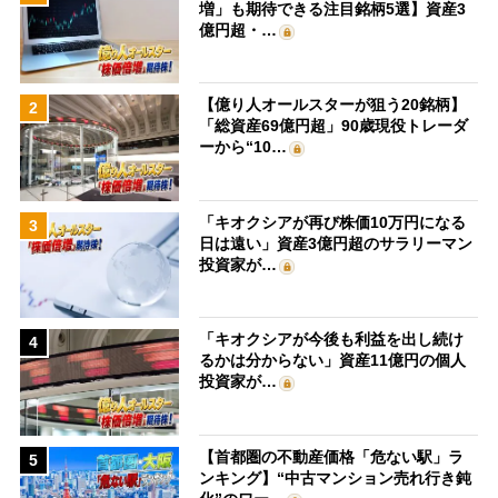
増」も期待できる注目銘柄5選】資産3
億円超・…
【億り人オールスターが狙う20銘柄】
2
「総資産69億円超」90歳現役トレーダ
ーから“10…
「キオクシアが再び株価10万円になる
3
日は遠い」資産3億円超のサラリーマン
投資家が…
「キオクシアが今後も利益を出し続け
4
るかは分からない」資産11億円の個人
投資家が…
【首都圏の不動産価格「危ない駅」ラ
5
ンキング】“中古マンション売れ行き鈍