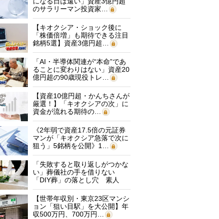
になる日は遠い」資産3億円超
のサラリーマン投資家…
【キオクシア・ショック後に
「株価倍増」も期待できる注目
銘柄5選】資産3億円超…
「AI・半導体関連が“本命”であ
ることに変わりはない」資産20
億円超の90歳現役トレ…
【資産10億円超・かんちさんが
厳選！】「キオクシアの次」に
資金が流れる期待の…
《2年弱で資産17.5倍の元証券
マンが「キオクシア急落で次に
狙う」5銘柄を公開》1…
「失敗すると取り返しがつかな
い」葬儀社の手を借りない
「DIY葬」の落とし穴 素人
に…
【世帯年収別・東京23区マンシ
ョン「狙い目駅」を大公開】年
収500万円、700万円…