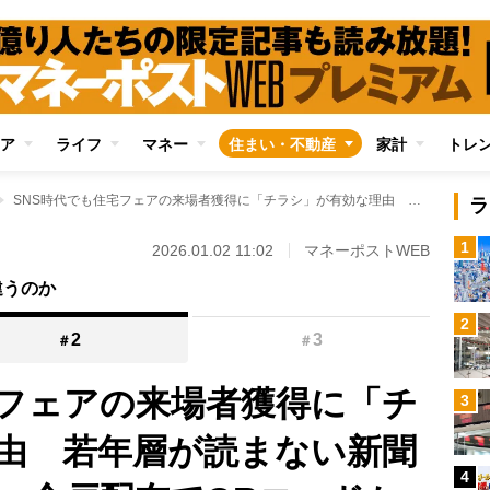
ア
ライフ
マネー
住まい・不動産
家計
トレ
SNS時代でも住宅フェアの来場者獲得に「チラシ」が有効な理由 若年層が読まない新聞折り込みではなく、全戸配布でQRコードから誘導、高いコンバージョンを獲得
ラ
1
2026.01.02 11:02
マネーポストWEB
違うのか
2
2
3
＃
＃
宅フェアの来場者獲得に「チ
3
由 若年層が読まない新聞
4