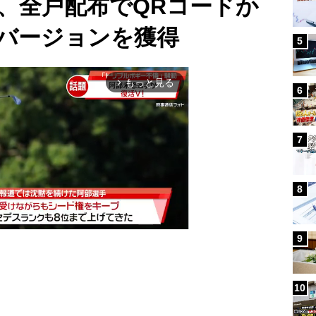
、全戸配布でQRコードか
バージョンを獲得
5
もっと見る
arrow_forward_ios
6
7
8
9
Mute
10