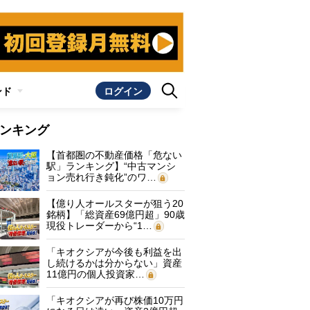
ンド
ログイン
ンキング
【首都圏の不動産価格「危ない
駅」ランキング】“中古マンシ
ョン売れ行き鈍化”のワ…
【億り人オールスターが狙う20
銘柄】「総資産69億円超」90歳
現役トレーダーから“1…
「キオクシアが今後も利益を出
し続けるかは分からない」資産
11億円の個人投資家…
「キオクシアが再び株価10万円