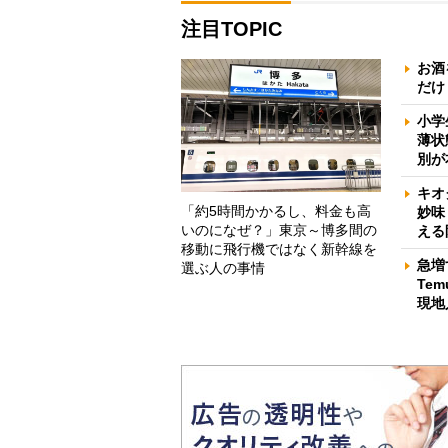
注目TOPIC
お酒
だけ
小学
薄状
別が
キオ
「約5時間かかるし、料金も高
妙味
いのになぜ？」東京～博多間の
える
移動に飛行機ではなく新幹線を
急増
選ぶ人の事情
Te
現地