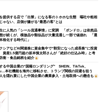
を提供する店で「出禁」になる客のトホホな生態 嘔吐や粗相
じゃない、店側が嫌がる“最悪の客”とは
生に人気の「シール流通事情」に変調 「ボンドロ」は依然品
態が続くが、模倣品や類似品が大量流通し一部で値崩れ 「選
本格化する時代に」
クシアなどAI関連株に資金集中で“割安になった成長株”に投資
 資産1.5億円超の坂本慎太郎さんが「絶好の仕込み時」と考
防衛・食品銘柄を紹介
する中国企業の“国籍ロンダリング” SHEIN、TikTok、
mu…本社機能を海外に移転させ、トランプ関税の回避を狙う
人を隠れ蓑にした中国企業の農業参入・土地取得への懸念も