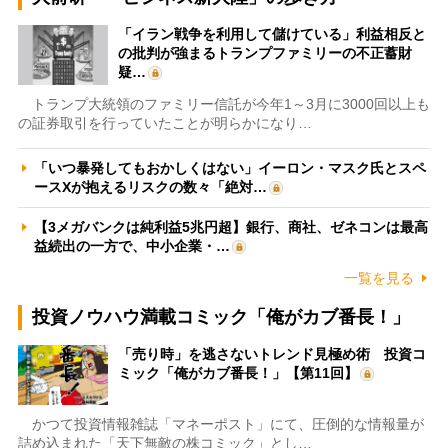
「イラン戦争を利用して儲けている」利益相反と
の批判が強まるトランプファミリーの不正蓄財
疑…
トランプ大統領のファミリー信託が今年1～3月に3000回以上も
の証券取引を行っていたことが明らかになり…
「いつ暴発してもおかしくはない」イーロン・マスク氏とスペ
ースXが抱えるリスクの数々「絶対…
【3メガバンクは純利益5兆円超】銀行、商社、ゼネコンは最高
益続出の一方で、中小企業・…
一覧を見る
投資ノウハウ満載コミック「俺がカブ番長！」
「売り時」を逃さないトレンド見極め術 投資コ
ミック「俺がカブ番長！」【第11回】
かつて投資情報雑誌「マネーポスト」にて、圧倒的な情報量が
詰め込まれた「天下無敵の株コミック」とし…