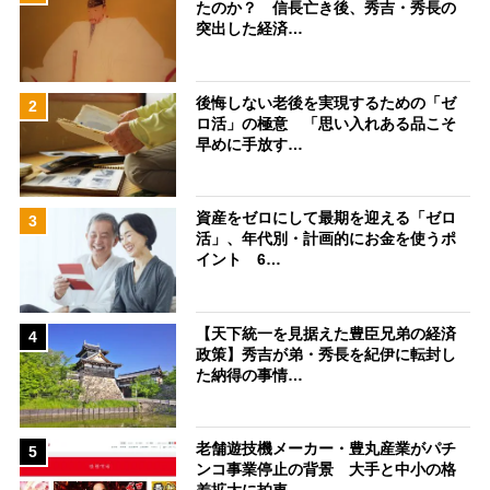
たのか？ 信長亡き後、秀吉・秀長の
突出した経済…
後悔しない老後を実現するための「ゼ
2
ロ活」の極意 「思い入れある品こそ
早めに手放す…
資産をゼロにして最期を迎える「ゼロ
3
活」、年代別・計画的にお金を使うポ
イント 6…
【天下統一を見据えた豊臣兄弟の経済
4
政策】秀吉が弟・秀長を紀伊に転封し
た納得の事情…
老舗遊技機メーカー・豊丸産業がパチ
5
ンコ事業停止の背景 大手と中小の格