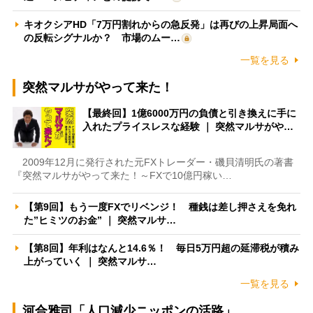
キオクシアHD「7万円割れからの急反発」は再びの上昇局面へ
の反転シグナルか？ 市場のムー…
一覧を見る
突然マルサがやって来た！
【最終回】1億6000万円の負債と引き換えに手に
入れたプライスレスな経験 ｜ 突然マルサがや…
2009年12月に発行された元FXトレーダー・磯貝清明氏の著書
『突然マルサがやって来た！～FXで10億円稼い…
【第9回】もう一度FXでリベンジ！ 種銭は差し押さえを免れ
た”ヒミツのお金” ｜ 突然マルサ…
【第8回】年利はなんと14.6％！ 毎日5万円超の延滞税が積み
上がっていく ｜ 突然マルサ…
一覧を見る
河合雅司「人口減少ニッポンの活路」