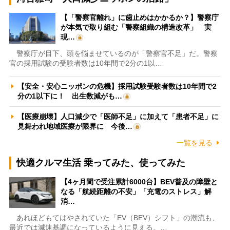
【「警察官離れ」に歯止めはかかるか？】警察庁
が本気で取り組む「警察組織の構造改革」 実
現…
警察庁が目下、頭を悩ませているのが「警察官不足」だ。警察
官の採用試験の受験者数は10年間で2分の1以…
【安全・安心ニッポンの危機】採用試験受験者数は10年間で2
分の1以下に！ 出生数減がも…
【医療崩壊】人口減少で「医師不足」に加えて「患者不足」に
見舞われ地域医療が限界に 今後…
一覧を見る
快適クルマ生活 乗ってみた、使ってみた
【4ヶ月間で受注累計6000台】BEV普及の障壁と
なる「航続距離の不安」「充電のストレス」解
消…
あれほどもてはやされていた「EV（BEV）シフト」の潮流も、
最近では減速基調になっているように見える。…