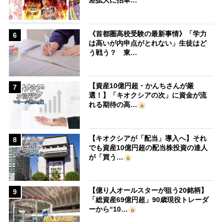
差拡大に拍車…
《首都圏高校受験の最新事情》「学力
6
は高いが内申点がとれない」生徒はど
う戦う？ 東…
【資産10億円超・かんちさんが厳
7
選！】「キオクシアの次」に資金が流
れる期待の高…
【キオクシアが「配当」導入へ】それ
8
でも資産10億円超の配当株投資の達人
が「買う…
【億り人オールスターが狙う20銘柄】
9
「総資産69億円超」90歳現役トレーダ
ーから“10…