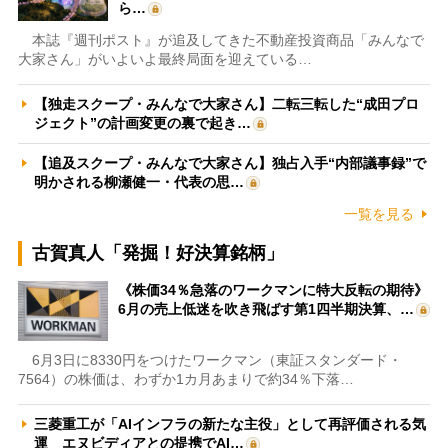
ら…
本誌『週刊ポスト』が追及してきた不動産投資商品「みんなで
大家さん」がいよいよ最終局面を迎えている…
【独走スクープ・みんなで大家さん】二転三転した“成田プロ
ジェクト”の計画変更の裏で起き…
【追及スクープ・みんなで大家さん】独占入手“内部議事録”で
明かされる柳瀬健一・代表の思…
一覧を見る
古賀真人「発掘！好決算銘柄」
《株価34％急落のワークマンに特大反転の期待》
6月の売上低迷を吹き飛ばす第1四半期決算、…
6月3日に8330円をつけたワークマン（東証スタンダード・
7564）の株価は、わずか1カ月あまりで約34％下落…
三菱重工が「AIインフラの新たな主役」として再評価される気
運 エヌビディアとの提携でAI…