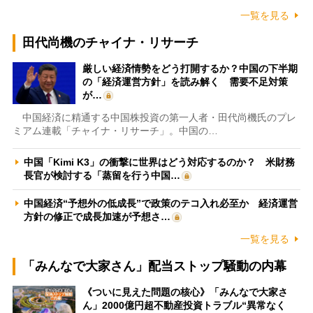
一覧を見る
田代尚機のチャイナ・リサーチ
厳しい経済情勢をどう打開するか？中国の下半期
の「経済運営方針」を読み解く 需要不足対策
が…
中国経済に精通する中国株投資の第一人者・田代尚機氏のプレ
ミアム連載「チャイナ・リサーチ」。中国の…
中国「Kimi K3」の衝撃に世界はどう対応するのか？ 米財務
長官が検討する「蒸留を行う中国…
中国経済“予想外の低成長”で政策のテコ入れ必至か 経済運営
方針の修正で成長加速が予想さ…
一覧を見る
「みんなで大家さん」配当ストップ騒動の内幕
《ついに見えた問題の核心》「みんなで大家さ
ん」2000億円超不動産投資トラブル“異常なく