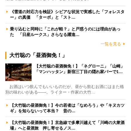
《雪道の対応力を検証》シビアな状況で実感した「フォレスタ
ー」の真価 「ターボ」と「スト…
乗り込むと同時に「これが軽？」と戸惑うのには理由があっ
た 「日産ルークス」さらなる躍進…
一覧を見る
大竹聡の「昼酒御免！」
【大竹聡の昼酒御免！】「ネグローニ」「山崎」
「マンハッタン」新宿三丁目の隠れ家バーで1…
お酒はいつ飲んでもいいものだが、昼から飲むお酒にはまた格
別の味わいがある――。ライター・作家の大竹…
【大竹聡の昼酒御免！】今の若者は「なめろう」や「キヌカツ
ギ」を知らないって本当？ 昔の…
【大竹聡の昼酒御免！】京急線で多摩川越えて「川崎の大衆酒
場」へと昼酒旅 押し寄せるノス…