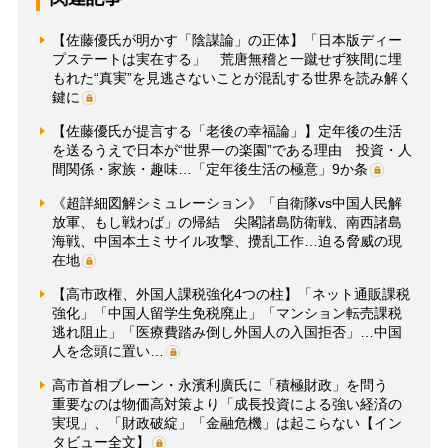
【佐藤優氏が明かす「陰謀論」の正体】「日本版ディー
プステートは実在する」 荒唐無稽と一蹴せず狭間に埋
もれた“真実”を見逃さないことが混乱する世界を読み解く
鍵に
【佐藤優氏が提言する「老後の幸福論」】定年後の生活
を送るうえで日本が“世界一の楽園”である理由 投資・人
間関係・家族・趣味…「定年後生活の極意」9か条
《超詳細図解シミュレーション》「自衛隊vs中国人民解
放軍、もし戦わば」の帰結 尖閣諸島防衛戦、南西諸島
海戦、中国本土ミサイル攻撃、攪乱工作…迫る脅威の現
在地
【高市政権、外国人課税強化4つの柱】「ネット通販課税
強化」「中国人留学生免税廃止」「マンション転売課税
逃れ阻止」「医療費踏み倒し外国人の入国拒否」…中国
人を念頭に置い…
高市首相ブレーン・永濱利廣氏に「積極財政」を問う
重要なのは物価高対策より「成長投資による強い経済の
実現」、「財政破綻」「金融危機」は起こらない【イン
タビュー全文】