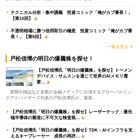
テクニカル分析・集中講義 投資コミック「俺がカブ番長！」
【第10回】
不透明相場に勝つ信用取引の極意 投資コミック「俺がカブ番
長！」【第9回】
一覧を見る
戸松信博の明日の爆騰株を探せ！
【戸松信博氏「明日の爆騰株」を探せ】トーメン
デバイス：サムスンを通じて世界のAIメモリ需
要…
新聞や雑誌など多数の金融メディアに出演するグローバルリン
クアドバイザーズ代表の戸松信博氏が、最新…
【戸松信博氏「明日の爆騰株」を探せ】レーザーテック：最先
端半導体の製造に不可欠な検査装…
【戸松信博氏「明日の爆騰株」を探せ】TDK：AIインフラを支
えるキープレーヤー 成長の再評…