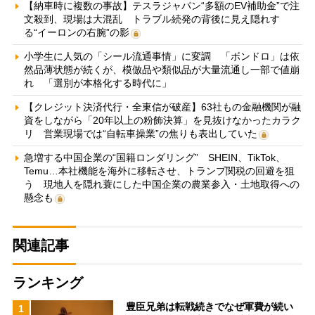
【納車時に複数の事故】テスラジャパン“多額のEV補助金”で注
文殺到、現場は大混乱 トラブル続発の背後に見え隠れす
る“イーロンの右腕”の影
小学生に人気の「シール流通事情」に変調 「ボンドロ」は依
然品薄状態が続くが、模倣品や類似品が大量流通し一部で値崩
れ 「選別が本格化する時代に」
【クレジット決済代行・全東信が破産】63社もの金融機関が融
資をしながら「20年以上の粉飾決算」を見抜けなかったカラク
リ 営業現場では“自転車操業”の焦りも表出していた
急増する中国企業の“国籍ロンダリング” SHEIN、TikTok、
Temu…本社機能を海外に移転させ、トランプ関税の回避を狙
う 現地人を隠れ蓑にした中国企業の農業参入・土地取得への
懸念も
関連記事
ランキング
豊臣兄弟は転戦続きでなぜ軍費が続い
1