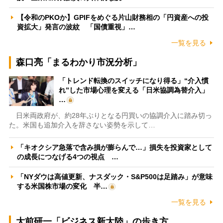
【令和のPKOか】GPIFをめぐる片山財務相の「円資産への投
資拡大」発言の波紋 「国債重視」…
一覧を見る
森口亮「まるわかり市況分析」
「トレンド転換のスイッチになり得る」“介入慣
れ”した市場心理を変える「日米協調為替介入」
…
日米両政府が、約28年ぶりとなる円買いの協調介入に踏み切っ
た。米国も追加介入を辞さない姿勢を示して…
「キオクシア急落で含み損が膨らんで…」損失を投資家として
の成長につなげる4つの視点 …
「NYダウは高値更新、ナスダック・S&P500は足踏み」が意味
する米国株市場の変化 半…
一覧を見る
大前研一「ビジネス新大陸」の歩き方