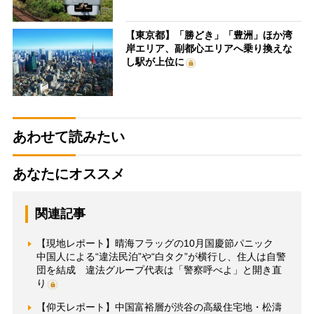
【東京都】「勝どき」「豊洲」ほか湾
岸エリア、副都心エリアへ乗り換えな
し駅が上位に
あわせて読みたい
あなたにオススメ
関連記事
【現地レポート】晴海フラッグの10月国慶節パニック
中国人による“違法民泊”や“白タク”が横行し、住人は自警
団を結成 違法グループ代表は「警察呼べよ」と開き直
り
【仰天レポート】中国富裕層が渋谷の高級住宅地・松濤