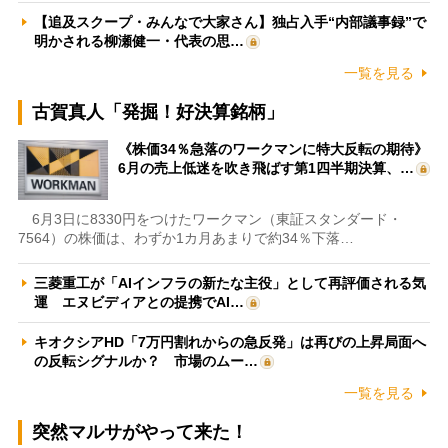
【追及スクープ・みんなで大家さん】独占入手“内部議事録”で
明かされる柳瀬健一・代表の思…
一覧を見る
古賀真人「発掘！好決算銘柄」
《株価34％急落のワークマンに特大反転の期待》
6月の売上低迷を吹き飛ばす第1四半期決算、…
6月3日に8330円をつけたワークマン（東証スタンダード・
7564）の株価は、わずか1カ月あまりで約34％下落…
三菱重工が「AIインフラの新たな主役」として再評価される気
運 エヌビディアとの提携でAI…
キオクシアHD「7万円割れからの急反発」は再びの上昇局面へ
の反転シグナルか？ 市場のムー…
一覧を見る
突然マルサがやって来た！