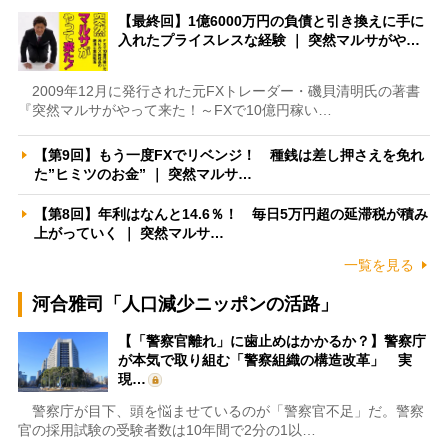
【最終回】1億6000万円の負債と引き換えに手に
入れたプライスレスな経験 ｜ 突然マルサがや…
2009年12月に発行された元FXトレーダー・磯貝清明氏の著書
『突然マルサがやって来た！～FXで10億円稼い…
【第9回】もう一度FXでリベンジ！ 種銭は差し押さえを免れ
た”ヒミツのお金” ｜ 突然マルサ…
【第8回】年利はなんと14.6％！ 毎日5万円超の延滞税が積み
上がっていく ｜ 突然マルサ…
一覧を見る
河合雅司「人口減少ニッポンの活路」
【「警察官離れ」に歯止めはかかるか？】警察庁
が本気で取り組む「警察組織の構造改革」 実
現…
警察庁が目下、頭を悩ませているのが「警察官不足」だ。警察
官の採用試験の受験者数は10年間で2分の1以…