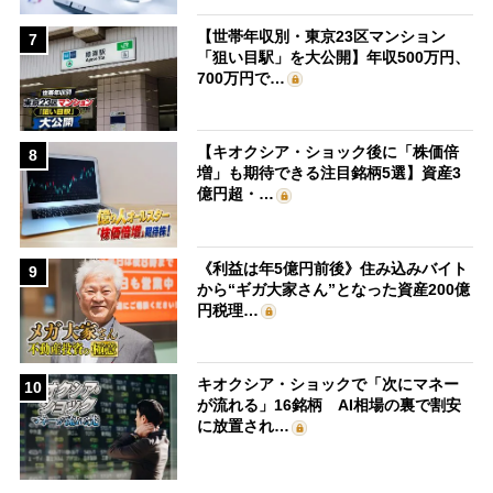
【世帯年収別・東京23区マンション
7
「狙い目駅」を大公開】年収500万円、
700万円で…
【キオクシア・ショック後に「株価倍
8
増」も期待できる注目銘柄5選】資産3
億円超・…
《利益は年5億円前後》住み込みバイト
9
から“ギガ大家さん”となった資産200億
円税理…
キオクシア・ショックで「次にマネー
10
が流れる」16銘柄 AI相場の裏で割安
に放置され…