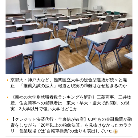
京都大・神戸大など、難関国立大学の総合型選抜が続々と廃
止 「推薦入試の拡大」報道と現実の乖離はなぜ起きるのか
《商社の大学別就職者数ランキングを解剖》三菱商事、三井物
産、住友商事への就職者は「東大・早大・慶大で約6割」の現
実 3大学以外で強い大学はどこか
【クレジット決済代行・全東信が破産】63社もの金融機関が融
資をしながら「20年以上の粉飾決算」を見抜けなかったカラク
リ 営業現場では“自転車操業”の焦りも表出していた