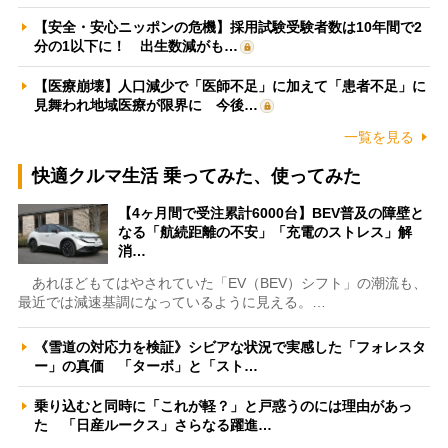
【安全・安心ニッポンの危機】採用試験受験者数は10年間で2
分の1以下に！ 出生数減がも…
【医療崩壊】人口減少で「医師不足」に加えて「患者不足」に
見舞われ地域医療が限界に 今後…
一覧を見る
快適クルマ生活 乗ってみた、使ってみた
【4ヶ月間で受注累計6000台】BEV普及の障壁と
なる「航続距離の不安」「充電のストレス」解
消…
あれほどもてはやされていた「EV（BEV）シフト」の潮流も、
最近では減速基調になっているように見える。…
《雪道の対応力を検証》シビアな状況で実感した「フォレスタ
ー」の真価 「ターボ」と「スト…
乗り込むと同時に「これが軽？」と戸惑うのには理由があっ
た 「日産ルークス」さらなる躍進…