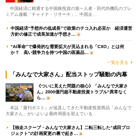
中国経済に精通する中国株投資の第一人者・田代尚機氏のプレ
ミアム連載「チャイナ・リサーチ」。中国企…
中国経済“予想外の低成長”で政策のテコ入れ必至か 経済運営
方針の修正で成長加速が予想さ…
“AI革命”で爆発的な需要拡大が見込まれる「CXO」とは何
か？ 高い競争力を持つ中国の医薬品…
一覧を見る
「みんなで大家さん」配当ストップ騒動の内幕
《ついに見えた問題の核心》「みんなで大家さ
ん」2000億円超不動産投資トラブル“異常なく
ら…
本誌『週刊ポスト』が追及してきた不動産投資商品「みんなで
大家さん」がいよいよ最終局面を迎えている…
【独走スクープ・みんなで大家さん】二転三転した“成田プロ
ジェクト”の計画変更の裏で起き…