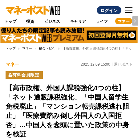
ログイン
トップ
投資
ビジネス
キャリア
ライフ
マネー
トップ
マネー
税金・給付
【高市政権、外国人課税強化4つの柱】「ネット
マネー
2025.12.09 15:00
週刊ポスト
有料会員限定
【高市政権、外国人課税強化4つの柱】
「ネット通販課税強化」「中国人留学生
免税廃止」「マンション転売課税逃れ阻
止」「医療費踏み倒し外国人の入国拒
否」…中国人を念頭に置いた政策の中身
を検証