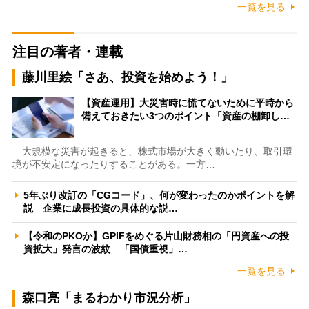
一覧を見る
注目の著者・連載
藤川里絵「さあ、投資を始めよう！」
【資産運用】大災害時に慌てないために平時から
備えておきたい3つのポイント「資産の棚卸し…
大規模な災害が起きると、株式市場が大きく動いたり、取引環
境が不安定になったりすることがある。一方…
5年ぶり改訂の「CGコード」、何が変わったのかポイントを解
説 企業に成長投資の具体的な説…
【令和のPKOか】GPIFをめぐる片山財務相の「円資産への投
資拡大」発言の波紋 「国債重視」…
一覧を見る
森口亮「まるわかり市況分析」