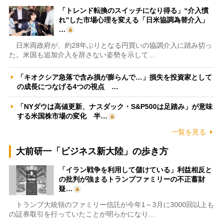
「トレンド転換のスイッチになり得る」“介入慣
れ”した市場心理を変える「日米協調為替介入」
…
日米両政府が、約28年ぶりとなる円買いの協調介入に踏み切っ
た。米国も追加介入を辞さない姿勢を示して…
「キオクシア急落で含み損が膨らんで…」損失を投資家として
の成長につなげる4つの視点 …
「NYダウは高値更新、ナスダック・S&P500は足踏み」が意味
する米国株市場の変化 半…
一覧を見る
大前研一「ビジネス新大陸」の歩き方
「イラン戦争を利用して儲けている」利益相反と
の批判が強まるトランプファミリーの不正蓄財
疑…
トランプ大統領のファミリー信託が今年1～3月に3000回以上も
の証券取引を行っていたことが明らかになり…