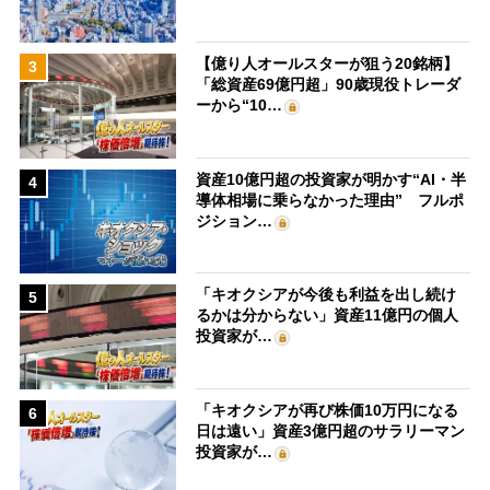
【億り人オールスターが狙う20銘柄】
3
「総資産69億円超」90歳現役トレーダ
ーから“10…
資産10億円超の投資家が明かす“AI・半
4
導体相場に乗らなかった理由” フルポ
ジション…
「キオクシアが今後も利益を出し続け
5
るかは分からない」資産11億円の個人
投資家が…
「キオクシアが再び株価10万円になる
6
日は遠い」資産3億円超のサラリーマン
投資家が…