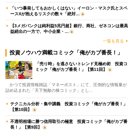
「いつ暴発してもおかしくはない」イーロン・マスク氏とスペ
ースXが抱えるリスクの数々「絶対…
【3メガバンクは純利益5兆円超】銀行、商社、ゼネコンは最高
益続出の一方で、中小企業・…
一覧を見る
投資ノウハウ満載コミック「俺がカブ番長！」
「売り時」を逃さないトレンド見極め術 投資コ
ミック「俺がカブ番長！」【第11回】
かつて投資情報雑誌「マネーポスト」にて、圧倒的な情報量が
詰め込まれた「天下無敵の株コミック」とし…
テクニカル分析・集中講義 投資コミック「俺がカブ番長！」
【第10回】
不透明相場に勝つ信用取引の極意 投資コミック「俺がカブ番
長！」【第9回】