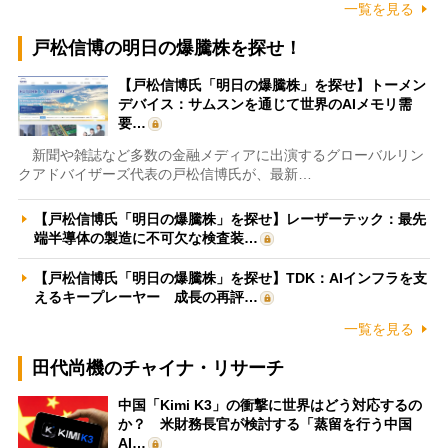
一覧を見る
戸松信博の明日の爆騰株を探せ！
【戸松信博氏「明日の爆騰株」を探せ】トーメン
デバイス：サムスンを通じて世界のAIメモリ需
要…
新聞や雑誌など多数の金融メディアに出演するグローバルリン
クアドバイザーズ代表の戸松信博氏が、最新…
【戸松信博氏「明日の爆騰株」を探せ】レーザーテック：最先
端半導体の製造に不可欠な検査装…
【戸松信博氏「明日の爆騰株」を探せ】TDK：AIインフラを支
えるキープレーヤー 成長の再評…
一覧を見る
田代尚機のチャイナ・リサーチ
中国「Kimi K3」の衝撃に世界はどう対応するの
か？ 米財務長官が検討する「蒸留を行う中国
AI…