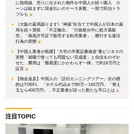
に熱視線、売りに出された物件を中国人が続々購入 ロ
ーンは組まずに現金払いのケース多数、一部で民泊トラ
ブルも
《大阪の薬局譲ります》“神薬”目当てで中国人が日本の薬
局を続々買収 「不正輸出」「行政処分中に処方薬販
売」「偽造許可証で販売する転売業者」…横行する違法
行為の実態
【中国人業者が暗躍】“大学の卒業証書偽造”裏ビジネスの
実態「就職で使っても問題ない完成度」と自信をのぞか
せた…費用は「難易度にかかわらず一律」で約16万円と
証言
【独走追及】中国人の「訪日カンニングツアー」次の標
的はTOEFL 「ホテル代込みで80万～160万円」「替え
玉なら400万円」…不正業者が語った新たな手口とは
注目TOPIC