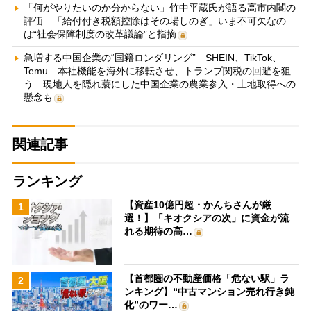
「何がやりたいのか分からない」竹中平蔵氏が語る高市内閣の
評価 「給付付き税額控除はその場しのぎ」いま不可欠なの
は“社会保障制度の改革議論”と指摘
急増する中国企業の“国籍ロンダリング” SHEIN、TikTok、
Temu…本社機能を海外に移転させ、トランプ関税の回避を狙
う 現地人を隠れ蓑にした中国企業の農業参入・土地取得への
懸念も
関連記事
ランキング
【資産10億円超・かんちさんが厳
1
選！】「キオクシアの次」に資金が流
れる期待の高…
【首都圏の不動産価格「危ない駅」ラ
2
ンキング】“中古マンション売れ行き鈍
化”のワー…