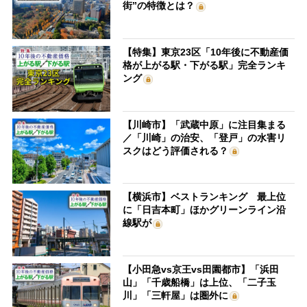
街”の特徴とは？
【特集】東京23区「10年後に不動産価
格が上がる駅・下がる駅」完全ランキ
ング
【川崎市】「武蔵中原」に注目集まる
／「川崎」の治安、「登戸」の水害リ
スクはどう評価される？
【横浜市】ベストランキング 最上位
に「日吉本町」ほかグリーンライン沿
線駅が
【小田急vs京王vs田園都市】「浜田
山」「千歳船橋」は上位、「二子玉
川」「三軒屋」は圏外に