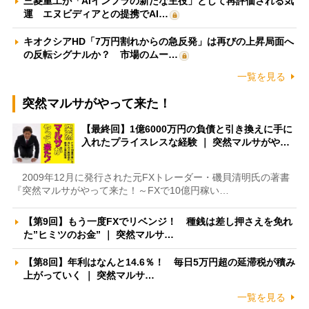
三菱重工が「AIインフラの新たな主役」として再評価される気
運 エヌビディアとの提携でAI…
キオクシアHD「7万円割れからの急反発」は再びの上昇局面へ
の反転シグナルか？ 市場のムー…
一覧を見る
突然マルサがやって来た！
【最終回】1億6000万円の負債と引き換えに手に
入れたプライスレスな経験 ｜ 突然マルサがや…
2009年12月に発行された元FXトレーダー・磯貝清明氏の著書
『突然マルサがやって来た！～FXで10億円稼い…
【第9回】もう一度FXでリベンジ！ 種銭は差し押さえを免れ
た”ヒミツのお金” ｜ 突然マルサ…
【第8回】年利はなんと14.6％！ 毎日5万円超の延滞税が積み
上がっていく ｜ 突然マルサ…
一覧を見る