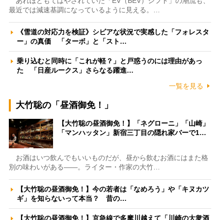
あれほどもてはやされていた「EV（BEV）シフト」の潮流も、
最近では減速基調になっているように見える。…
《雪道の対応力を検証》シビアな状況で実感した「フォレスタ
ー」の真価 「ターボ」と「スト…
乗り込むと同時に「これが軽？」と戸惑うのには理由があっ
た 「日産ルークス」さらなる躍進…
一覧を見る
大竹聡の「昼酒御免！」
【大竹聡の昼酒御免！】「ネグローニ」「山崎」
「マンハッタン」新宿三丁目の隠れ家バーで1…
お酒はいつ飲んでもいいものだが、昼から飲むお酒にはまた格
別の味わいがある――。ライター・作家の大竹…
【大竹聡の昼酒御免！】今の若者は「なめろう」や「キヌカツ
ギ」を知らないって本当？ 昔の…
【大竹聡の昼酒御免！】京急線で多摩川越えて「川崎の大衆酒