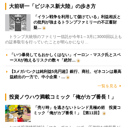
大前研一「ビジネス新大陸」の歩き方
「イラン戦争を利用して儲けている」利益相反と
の批判が強まるトランプファミリーの不正蓄財
疑…
トランプ大統領のファミリー信託が今年1～3月に3000回以上も
の証券取引を行っていたことが明らかになり…
「いつ暴発してもおかしくはない」イーロン・マスク氏とスペ
ースXが抱えるリスクの数々「絶対…
【3メガバンクは純利益5兆円超】銀行、商社、ゼネコンは最高
益続出の一方で、中小企業・…
一覧を見る
投資ノウハウ満載コミック「俺がカブ番長！」
「売り時」を逃さないトレンド見極め術 投資コ
ミック「俺がカブ番長！」【第11回】