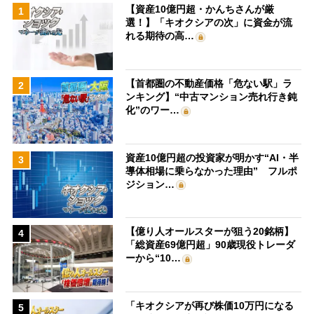
【資産10億円超・かんちさんが厳
1
選！】「キオクシアの次」に資金が流
れる期待の高…
【首都圏の不動産価格「危ない駅」ラ
2
ンキング】“中古マンション売れ行き鈍
化”のワー…
資産10億円超の投資家が明かす“AI・半
3
導体相場に乗らなかった理由” フルポ
ジション…
【億り人オールスターが狙う20銘柄】
4
「総資産69億円超」90歳現役トレーダ
ーから“10…
「キオクシアが再び株価10万円になる
5