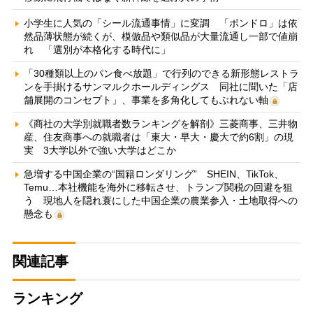
小学生に人気の「シール流通事情」に変調 「ボンドロ」は依
然品薄状態が続くが、模倣品や類似品が大量流通し一部で値崩
れ 「選別が本格化する時代に」
「30種類以上のパン食べ放題」で行列のできる新形態レストラ
ンを手掛けるサンマルクホールディングス 同社に聞いた「店
舗展開のコンセプト」、事業を多角化してもぶれない軸
《商社の大学別就職者数ランキングを解剖》三菱商事、三井物
産、住友商事への就職者は「東大・早大・慶大で約6割」の現
実 3大学以外で強い大学はどこか
急増する中国企業の“国籍ロンダリング” SHEIN、TikTok、
Temu…本社機能を海外に移転させ、トランプ関税の回避を狙
う 現地人を隠れ蓑にした中国企業の農業参入・土地取得への
懸念も
関連記事
ランキング