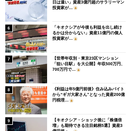
日は遠い」資産3億円超のサラリーマン
投資家が…
「キオクシアが今後も利益を出し続け
6
るかは分からない」資産11億円の個人
投資家が…
【世帯年収別・東京23区マンション
7
「狙い目駅」を大公開】年収500万円、
700万円で…
《利益は年5億円前後》住み込みバイト
8
から“ギガ大家さん”となった資産200億
円税理…
【キオクシア・ショック後に「株価倍
9
増」も期待できる注目銘柄5選】資産3
億円超・…