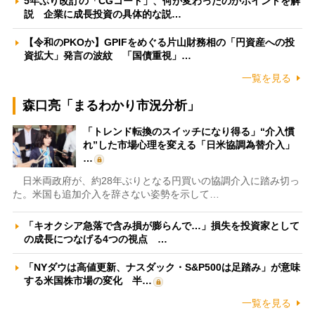
5年ぶり改訂の「CGコード」、何が変わったのかポイントを解
説 企業に成長投資の具体的な説…
【令和のPKOか】GPIFをめぐる片山財務相の「円資産への投
資拡大」発言の波紋 「国債重視」…
一覧を見る
森口亮「まるわかり市況分析」
「トレンド転換のスイッチになり得る」“介入慣
れ”した市場心理を変える「日米協調為替介入」
…
日米両政府が、約28年ぶりとなる円買いの協調介入に踏み切っ
た。米国も追加介入を辞さない姿勢を示して…
「キオクシア急落で含み損が膨らんで…」損失を投資家として
の成長につなげる4つの視点 …
「NYダウは高値更新、ナスダック・S&P500は足踏み」が意味
する米国株市場の変化 半…
一覧を見る