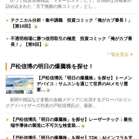
かつて投資情報雑誌「マネーポスト」にて、圧倒的な情報量が
詰め込まれた「天下無敵の株コミック」とし…
テクニカル分析・集中講義 投資コミック「俺がカブ番長！」
【第10回】
不透明相場に勝つ信用取引の極意 投資コミック「俺がカブ番
長！」【第9回】
一覧を見る
戸松信博の明日の爆騰株を探せ！
【戸松信博氏「明日の爆騰株」を探せ】トーメン
デバイス：サムスンを通じて世界のAIメモリ需
要…
新聞や雑誌など多数の金融メディアに出演するグローバルリン
クアドバイザーズ代表の戸松信博氏が、最新…
【戸松信博氏「明日の爆騰株」を探せ】レーザーテック：最先
端半導体の製造に不可欠な検査装…
【戸松信博氏「明日の爆騰株」を探せ】TDK：AIインフラを支