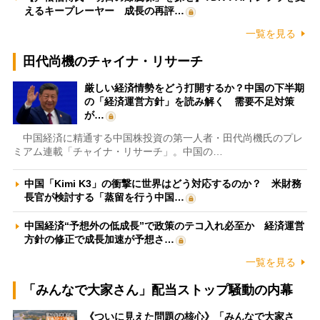
えるキープレーヤー 成長の再評…
一覧を見る
田代尚機のチャイナ・リサーチ
厳しい経済情勢をどう打開するか？中国の下半期
の「経済運営方針」を読み解く 需要不足対策
が…
中国経済に精通する中国株投資の第一人者・田代尚機氏のプレ
ミアム連載「チャイナ・リサーチ」。中国の…
中国「Kimi K3」の衝撃に世界はどう対応するのか？ 米財務
長官が検討する「蒸留を行う中国…
中国経済“予想外の低成長”で政策のテコ入れ必至か 経済運営
方針の修正で成長加速が予想さ…
一覧を見る
「みんなで大家さん」配当ストップ騒動の内幕
《ついに見えた問題の核心》「みんなで大家さ