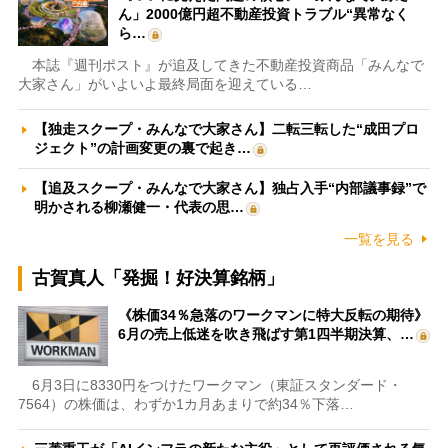
ん」2000億円超不動産投資トラブル“異常なく
ら…
本誌『週刊ポスト』が追及してきた不動産投資商品「みんなで
大家さん」がいよいよ最終局面を迎えている…
【独走スクープ・みんなで大家さん】二転三転した“成田プロ
ジェクト”の計画変更の裏で起き…
【追及スクープ・みんなで大家さん】独占入手“内部議事録”で
明かされる柳瀬健一・代表の思…
一覧を見る
古賀真人「発掘！好決算銘柄」
《株価34％急落のワークマンに特大反転の期待》
6月の売上低迷を吹き飛ばす第1四半期決算、…
6月3日に8330円をつけたワークマン（東証スタンダード・
7564）の株価は、わずか1カ月あまりで約34％下落…