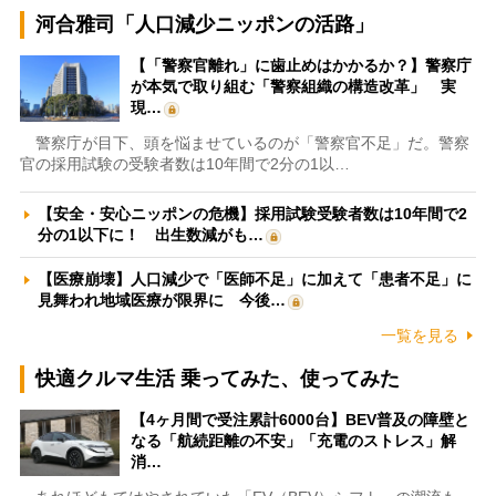
河合雅司「人口減少ニッポンの活路」
【「警察官離れ」に歯止めはかかるか？】警察庁
が本気で取り組む「警察組織の構造改革」 実
現…
警察庁が目下、頭を悩ませているのが「警察官不足」だ。警察
官の採用試験の受験者数は10年間で2分の1以…
【安全・安心ニッポンの危機】採用試験受験者数は10年間で2
分の1以下に！ 出生数減がも…
【医療崩壊】人口減少で「医師不足」に加えて「患者不足」に
見舞われ地域医療が限界に 今後…
一覧を見る
快適クルマ生活 乗ってみた、使ってみた
【4ヶ月間で受注累計6000台】BEV普及の障壁と
なる「航続距離の不安」「充電のストレス」解
消…