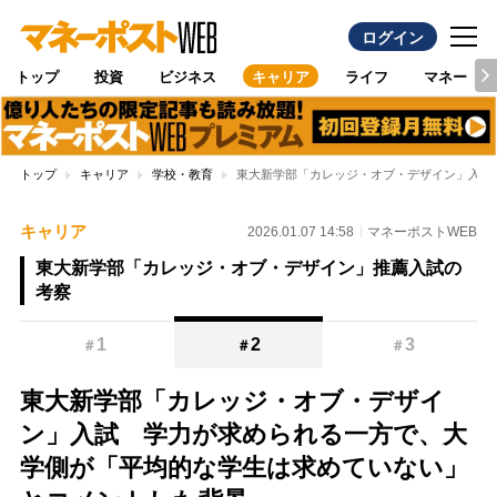
ログイン
トップ
投資
ビジネス
キャリア
ライフ
マネー
トップ
キャリア
学校・教育
東大新学部「カレッジ・オブ・デザイン」入試
キャリア
2026.01.07 14:58
マネーポストWEB
東大新学部「カレッジ・オブ・デザイン」推薦入試の
考察
1
2
3
＃
＃
＃
東大新学部「カレッジ・オブ・デザイ
ン」入試 学力が求められる一方で、大
学側が「平均的な学生は求めていない」