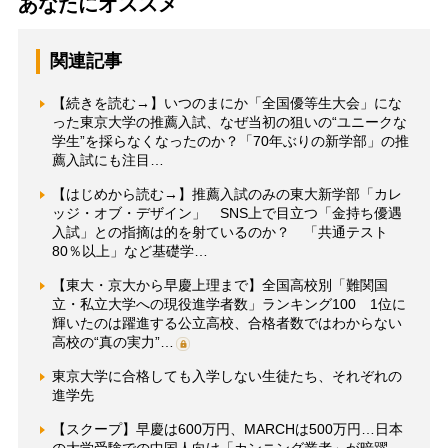
あなたにオススメ
関連記事
【続きを読む→】いつのまにか「全国優等生大会」にな
った東京大学の推薦入試、なぜ当初の狙いの“ユニークな
学生”を採らなくなったのか？「70年ぶりの新学部」の推
薦入試にも注目…
【はじめから読む→】推薦入試のみの東大新学部「カレ
ッジ・オブ・デザイン」 SNS上で目立つ「金持ち優遇
入試」との指摘は的を射ているのか？ 「共通テスト
80％以上」など基礎学…
【東大・京大から早慶上理まで】全国高校別「難関国
立・私立大学への現役進学者数」ランキング100 1位に
輝いたのは躍進する公立高校、合格者数ではわからない
高校の“真の実力”…
東京大学に合格しても入学しない生徒たち、それぞれの
進学先
【スクープ】早慶は600万円、MARCHは500万円…日本
の大学受験での中国人向け「カンニング業者」が暗躍