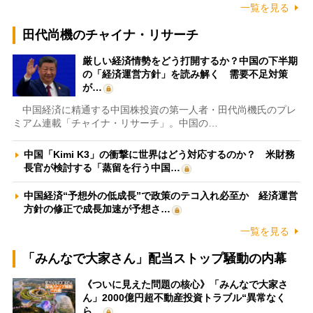
一覧を見る
田代尚機のチャイナ・リサーチ
厳しい経済情勢をどう打開するか？中国の下半期
の「経済運営方針」を読み解く 需要不足対策
が…
中国経済に精通する中国株投資の第一人者・田代尚機氏のプレ
ミアム連載「チャイナ・リサーチ」。中国の…
中国「Kimi K3」の衝撃に世界はどう対応するのか？ 米財務
長官が検討する「蒸留を行う中国…
中国経済“予想外の低成長”で政策のテコ入れ必至か 経済運営
方針の修正で成長加速が予想さ…
一覧を見る
「みんなで大家さん」配当ストップ騒動の内幕
《ついに見えた問題の核心》「みんなで大家さ
ん」2000億円超不動産投資トラブル“異常なく
ら…