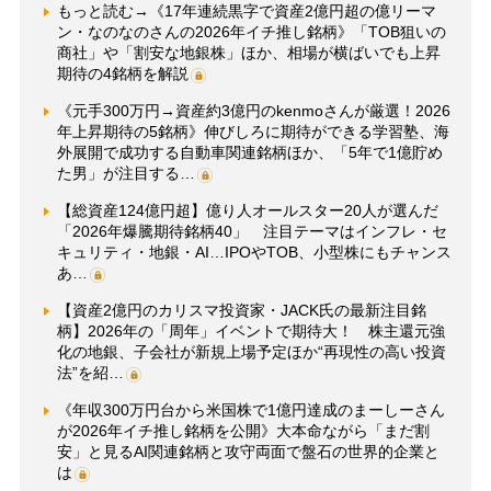
もっと読む→《17年連続黒字で資産2億円超の億リーマ
ン・なのなのさんの2026年イチ推し銘柄》「TOB狙いの
商社」や「割安な地銀株」ほか、相場が横ばいでも上昇
期待の4銘柄を解説
《元手300万円→資産約3億円のkenmoさんが厳選！2026
年上昇期待の5銘柄》伸びしろに期待ができる学習塾、海
外展開で成功する自動車関連銘柄ほか、「5年で1億貯め
た男」が注目する…
【総資産124億円超】億り人オールスター20人が選んだ
「2026年爆騰期待銘柄40」 注目テーマはインフレ・セ
キュリティ・地銀・AI…IPOやTOB、小型株にもチャンス
あ…
【資産2億円のカリスマ投資家・JACK氏の最新注目銘
柄】2026年の「周年」イベントで期待大！ 株主還元強
化の地銀、子会社が新規上場予定ほか“再現性の高い投資
法”を紹…
《年収300万円台から米国株で1億円達成のまーしーさん
が2026年イチ推し銘柄を公開》大本命ながら「まだ割
安」と見るAI関連銘柄と攻守両面で盤石の世界的企業と
は