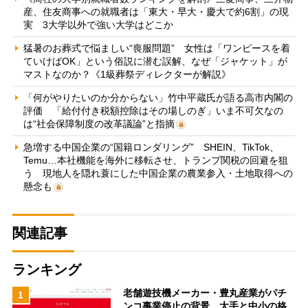
産、住友商事への就職者は「東大・早大・慶大で約6割」の現
実 3大学以外で強い大学はどこか
猛暑のお葬式で悩ましい“喪服問題” 女性は「ワンピースを着
ていけばOK」という俗説に潜む誤解、なぜ「ジャケット」が
マストなのか？《1級葬祭ディレクターが解説》
「何がやりたいのか分からない」竹中平蔵氏が語る高市内閣の
評価 「給付付き税額控除はその場しのぎ」いま不可欠なの
は“社会保障制度の改革議論”と指摘
急増する中国企業の“国籍ロンダリング” SHEIN、TikTok、
Temu…本社機能を海外に移転させ、トランプ関税の回避を狙
う 現地人を隠れ蓑にした中国企業の農業参入・土地取得への
懸念も
関連記事
ランキング
老舗遊技機メーカー・豊丸産業がパチ
1
ンコ事業停止の背景 大手と中小の格