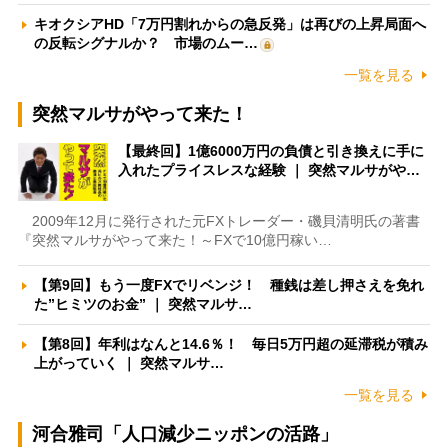
キオクシアHD「7万円割れからの急反発」は再びの上昇局面へ
の反転シグナルか？ 市場のムー…
一覧を見る
突然マルサがやって来た！
【最終回】1億6000万円の負債と引き換えに手に
入れたプライスレスな経験 ｜ 突然マルサがや…
2009年12月に発行された元FXトレーダー・磯貝清明氏の著書
『突然マルサがやって来た！～FXで10億円稼い…
【第9回】もう一度FXでリベンジ！ 種銭は差し押さえを免れ
た”ヒミツのお金” ｜ 突然マルサ…
【第8回】年利はなんと14.6％！ 毎日5万円超の延滞税が積み
上がっていく ｜ 突然マルサ…
一覧を見る
河合雅司「人口減少ニッポンの活路」