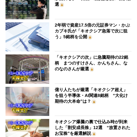
選
2年弱で資産17.5倍の元証券マン・かぶ
カブキ氏が「キオクシア急落で次に狙
う」5銘柄を公開
「キオクシアの次」に急騰期待の22銘
柄 まつのすけさん、かんちさん、な
のなのさんが厳選
億り人たちが厳選「キオクシア超え」
を狙う半導体・AI関連8銘柄 “大化け
期待の大本命”は？
キオクシア爆騰の裏で仕込み時が到来
した「割安成長株」12選 “放置された
お宝株”を厳選解説