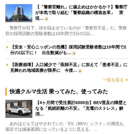
【「警察官離れ」に歯止めはかかるか？】警察庁
が本気で取り組む「警察組織の構造改革」 実
現…
警察庁が目下、頭を悩ませているのが「警察官不足」だ。警察
官の採用試験の受験者数は10年間で2分の1以…
【安全・安心ニッポンの危機】採用試験受験者数は10年間で2
分の1以下に！ 出生数減がも…
【医療崩壊】人口減少で「医師不足」に加えて「患者不足」に
見舞われ地域医療が限界に 今後…
一覧を見る
快適クルマ生活 乗ってみた、使ってみた
【4ヶ月間で受注累計6000台】BEV普及の障壁と
なる「航続距離の不安」「充電のストレス」解
消…
あれほどもてはやされていた「EV（BEV）シフト」の潮流も、
最近では減速基調になっているように見える。…