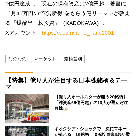
1億円達成し、現在の保有資産は2億円超。著書に
『月41万円の“不労所得”をもらう億リーマンが教え
る「爆配当」株投資』（KADOKAWA）。
Xアカウント：
https://x.com/nano_nano2001
なのなの
マーケット
銘柄選別
【特集】億り人が注目する日本株銘柄＆テー
マ
【億り人オールスターが狙う20銘柄】
「総資産69億円超」の10人が選んだ注
目株
キオクシア・ショックで「次にマネー
が流れる」16銘柄 凄腕投資家3名が厳