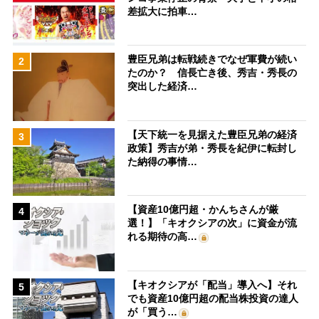
差拡大に拍車…
豊臣兄弟は転戦続きでなぜ軍費が続い
2
たのか？ 信長亡き後、秀吉・秀長の
突出した経済…
【天下統一を見据えた豊臣兄弟の経済
3
政策】秀吉が弟・秀長を紀伊に転封し
た納得の事情…
【資産10億円超・かんちさんが厳
4
選！】「キオクシアの次」に資金が流
れる期待の高…
【キオクシアが「配当」導入へ】それ
5
でも資産10億円超の配当株投資の達人
が「買う…