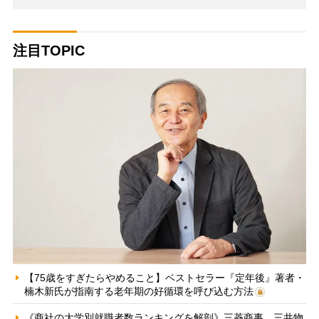
注目TOPIC
【75歳をすぎたらやめること】ベストセラー『定年後』著者・
楠木新氏が指南する老年期の好循環を呼び込む方法
《商社の大学別就職者数ランキングを解剖》三菱商事、三井物