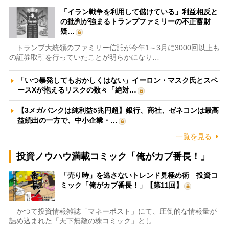
「イラン戦争を利用して儲けている」利益相反と
の批判が強まるトランプファミリーの不正蓄財
疑…
トランプ大統領のファミリー信託が今年1～3月に3000回以上も
の証券取引を行っていたことが明らかになり…
「いつ暴発してもおかしくはない」イーロン・マスク氏とスペ
ースXが抱えるリスクの数々「絶対…
【3メガバンクは純利益5兆円超】銀行、商社、ゼネコンは最高
益続出の一方で、中小企業・…
一覧を見る
投資ノウハウ満載コミック「俺がカブ番長！」
「売り時」を逃さないトレンド見極め術 投資コ
ミック「俺がカブ番長！」【第11回】
かつて投資情報雑誌「マネーポスト」にて、圧倒的な情報量が
詰め込まれた「天下無敵の株コミック」とし…