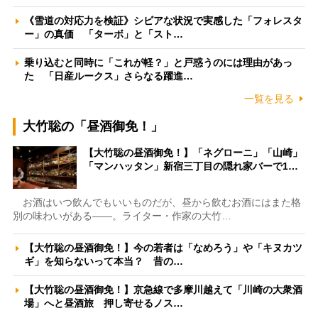
《雪道の対応力を検証》シビアな状況で実感した「フォレスタ
ー」の真価 「ターボ」と「スト…
乗り込むと同時に「これが軽？」と戸惑うのには理由があっ
た 「日産ルークス」さらなる躍進…
一覧を見る
大竹聡の「昼酒御免！」
【大竹聡の昼酒御免！】「ネグローニ」「山崎」
「マンハッタン」新宿三丁目の隠れ家バーで1…
お酒はいつ飲んでもいいものだが、昼から飲むお酒にはまた格
別の味わいがある――。ライター・作家の大竹…
【大竹聡の昼酒御免！】今の若者は「なめろう」や「キヌカツ
ギ」を知らないって本当？ 昔の…
【大竹聡の昼酒御免！】京急線で多摩川越えて「川崎の大衆酒
場」へと昼酒旅 押し寄せるノス…