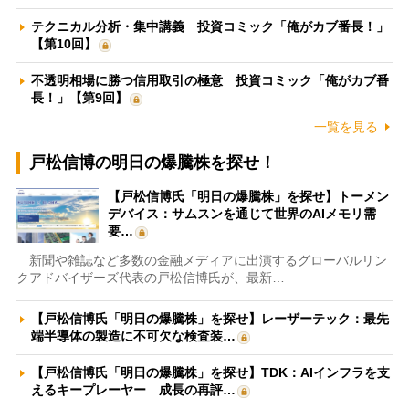
テクニカル分析・集中講義 投資コミック「俺がカブ番長！」
【第10回】
不透明相場に勝つ信用取引の極意 投資コミック「俺がカブ番
長！」【第9回】
一覧を見る
戸松信博の明日の爆騰株を探せ！
【戸松信博氏「明日の爆騰株」を探せ】トーメン
デバイス：サムスンを通じて世界のAIメモリ需
要…
新聞や雑誌など多数の金融メディアに出演するグローバルリン
クアドバイザーズ代表の戸松信博氏が、最新…
【戸松信博氏「明日の爆騰株」を探せ】レーザーテック：最先
端半導体の製造に不可欠な検査装…
【戸松信博氏「明日の爆騰株」を探せ】TDK：AIインフラを支
えるキープレーヤー 成長の再評…