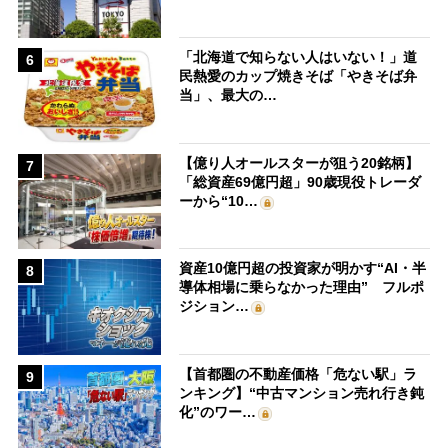
「北海道で知らない人はいない！」道
6
民熱愛のカップ焼きそば「やきそば弁
当」、最大の…
【億り人オールスターが狙う20銘柄】
7
「総資産69億円超」90歳現役トレーダ
ーから“10…
資産10億円超の投資家が明かす“AI・半
8
導体相場に乗らなかった理由” フルポ
ジション…
【首都圏の不動産価格「危ない駅」ラ
9
ンキング】“中古マンション売れ行き鈍
化”のワー…