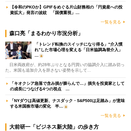
【令和のPKOか】GPIFをめぐる片山財務相の「円資産への投
資拡大」発言の波紋 「国債重視」…
一覧を見る
森口亮「まるわかり市況分析」
「トレンド転換のスイッチになり得る」“介入慣
れ”した市場心理を変える「日米協調為替介入」
…
日米両政府が、約28年ぶりとなる円買いの協調介入に踏み切っ
た。米国も追加介入を辞さない姿勢を示して…
「キオクシア急落で含み損が膨らんで…」損失を投資家として
の成長につなげる4つの視点 …
「NYダウは高値更新、ナスダック・S&P500は足踏み」が意味
する米国株市場の変化 半…
一覧を見る
大前研一「ビジネス新大陸」の歩き方