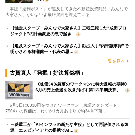
本誌『週刊ポスト』が追及してきた不動産投資商品「みんなで
大家さん」がいよいよ最終局面を迎えている…
【独走スクープ・みんなで大家さん】二転三転した“成田プロ
ジェクト”の計画変更の裏で起き…
【追及スクープ・みんなで大家さん】独占入手“内部議事録”で
明かされる柳瀬健一・代表の思…
一覧を見る
古賀真人「発掘！好決算銘柄」
《株価34％急落のワークマンに特大反転の期待》
6月の売上低迷を吹き飛ばす第1四半期決算、…
6月3日に8330円をつけたワークマン（東証スタンダード・
7564）の株価は、わずか1カ月あまりで約34％下落…
三菱重工が「AIインフラの新たな主役」として再評価される気
運 エヌビディアとの提携でAI…