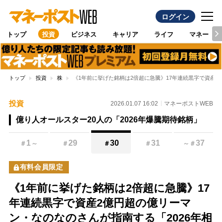
ログイン
トップ
投資
ビジネス
キャリア
ライフ
マネー
トップ
投資
株
《1年前に挙げた銘柄は2倍超に急騰》17年連続黒字で資産2
投資
2026.01.07 16:02
マネーポストWEB
億り人オールスター20人の「2026年爆騰期待銘柄」
1
29
30
31
37
＃
～
＃
＃
＃
～
＃
有料会員限定
《1年前に挙げた銘柄は2倍超に急騰》17
年連続黒字で資産2億円超の億リーマ
ン・なのなのさんが指南する「2026年相