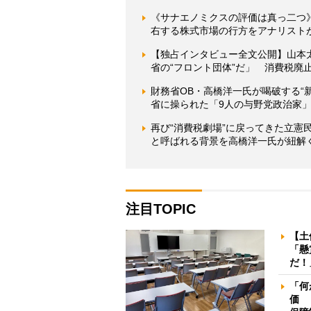
《サナエノミクスの評価は真っ二つ
右する株式市場の行方をアナリスト
【独占インタビュー全文公開】山本
省の“フロント団体”だ」 消費税廃
財務省OB・高橋洋一氏が喝破する“
省に操られた「9人の与野党政治家
再び“消費税劇場”に戻ってきた立
と呼ばれる背景を高橋洋一氏が紐解
注目TOPIC
【土
「懸
だ！
「何
価 