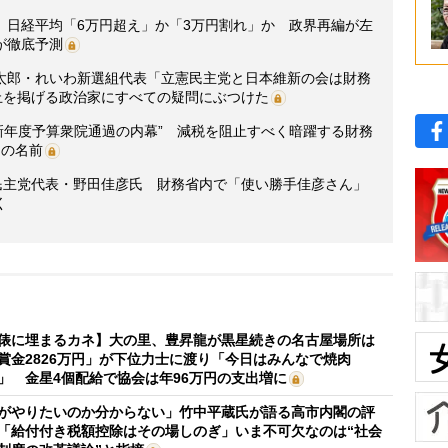
》日経平均「6万円超え」か「3万円割れ」か 政界再編が左
が徹底予測
太郎・れいわ新選組代表「立憲民主党と日本維新の会は財務
止を掲げる政治家にすべての疑問にぶつけた
新年度予算衆院通過の内幕” 減税を阻止すべく暗躍する財務
」の名前
憲民主党代表・野田佳彦氏 財務省内で「使い勝手佳彦さん」
く
俵に埋まるカネ】大の里、豊昇龍が黒星続きの名古屋場所は
賞金2826万円」が下位力士に渡り「今日はみんなで焼肉
」 金星4個配給で協会は年96万円の支出増に
がやりたいのか分からない」竹中平蔵氏が語る高市内閣の評
「給付付き税額控除はその場しのぎ」いま不可欠なのは“社会