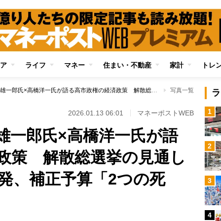
ア
ライフ
マネー
住まい・不動産
家計
トレ
【対談動画】玉木雄一郎氏×高橋洋一氏が語る高市政権の経済政策 解散総選挙の見通しからレアアース開発、補正予算「2つの死角」まで
写真一覧
ラ
1
2026.01.13 06:01
マネーポストWEB
雄一郎氏×高橋洋一氏が語
2
政策 解散総選挙の見通し
発、補正予算「2つの死
3
4