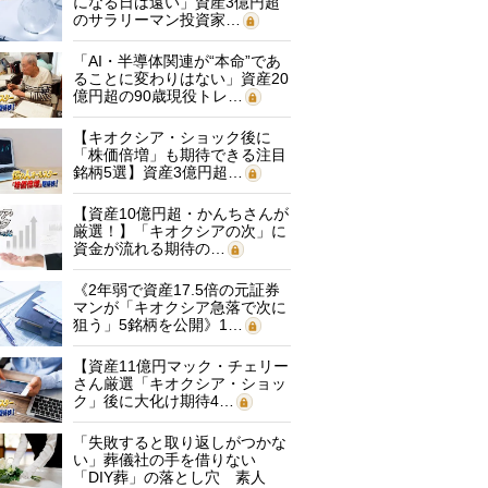
になる日は遠い」資産3億円超
のサラリーマン投資家…
「AI・半導体関連が“本命”であ
ることに変わりはない」資産20
億円超の90歳現役トレ…
【キオクシア・ショック後に
「株価倍増」も期待できる注目
銘柄5選】資産3億円超…
【資産10億円超・かんちさんが
厳選！】「キオクシアの次」に
資金が流れる期待の…
《2年弱で資産17.5倍の元証券
マンが「キオクシア急落で次に
狙う」5銘柄を公開》1…
【資産11億円マック・チェリー
さん厳選「キオクシア・ショッ
ク」後に大化け期待4…
「失敗すると取り返しがつかな
い」葬儀社の手を借りない
「DIY葬」の落とし穴 素人