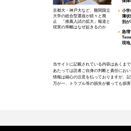
保障
京都大・神戸大など、難関国立
小学
大学の総合型選抜が続々と廃
薄状
止 「推薦入試の拡大」報道と
別が
現実の乖離はなぜ起きるのか
急増
Te
現地
当サイトに記載されている内容はあくまで
あたっては読者ご自身の判断と責任におい
情報は細心の注意を払っておりますが、記
万が一、トラブル等の損失が被っても損害