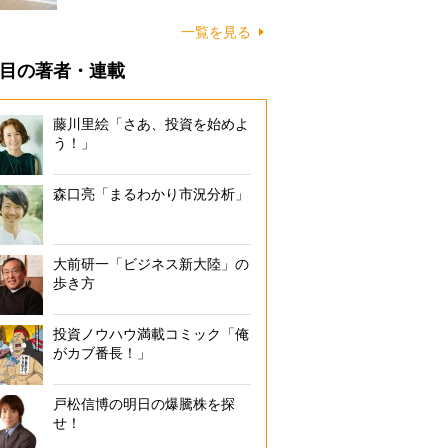
に…
一覧を見る
目の著者・連載
藤川里絵「さあ、投資を始めよ
う！」
森口亮「まるわかり市況分析」
大前研一「ビジネス新大陸」の
歩き方
投資ノウハウ満載コミック「俺
がカブ番長！」
戸松信博の明日の爆騰株を探
せ！