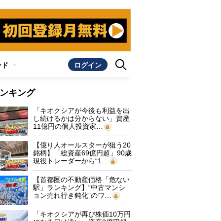
ンド
ログイン
ンキング
「キオクシアが今後も利益を出
し続けるかは分からない」資産
11億円の個人投資家…
【億り人オールスターが狙う20
銘柄】「総資産69億円超」90歳
現役トレーダーから“1…
【首都圏の不動産価格「危ない
駅」ランキング】“中古マンシ
ョン売れ行き鈍化”のワ…
「キオクシアが再び株価10万円