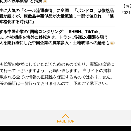
制度の改革議論”と指摘
【お
生に人気の「シール流通事情」に変調 「ボンドロ」は依然品
202
態が続くが、模倣品や類似品が大量流通し一部で値崩れ 「選
本格化する時代に」
する中国企業の“国籍ロンダリング” SHEIN、TikTok、
mu…本社機能を海外に移転させ、トランプ関税の回避を狙う
人を隠れ蓑にした中国企業の農業参入・土地取得への懸念も
も投資の参考にしていただくためのものであり、実際の投資に
て行って下さいますよう、お願い致します。 当サイトの掲載
載される全ての情報の正確性を保証するものではありません。
等の保証は一切行っておりませんので、予めご了承下さい。
PAGE TOP