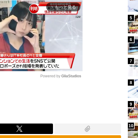
もっと見る
arrow_forward_ios
5
6
7
Powered by 
GliaStudios
8
Mute
9
10